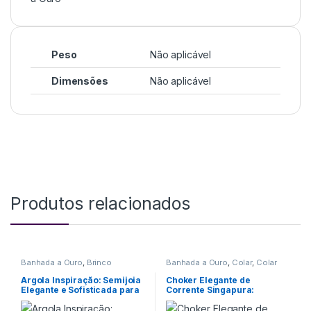
Peso
Não aplicável
Dimensões
Não aplicável
Produtos relacionados
Banhada a Ouro
,
Brinco
Banhada a Ouro
,
Colar
,
Colar
Choker
Argola Inspiração: Semijoia
Choker Elegante de
Elegante e Sofisticada para
Corrente Singapura:
Completar seu Look
Semijoia de Luxo para
Mulheres Modernas