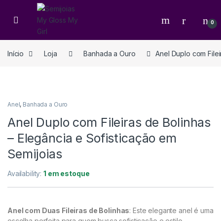
0
Início
Loja
Banhada a Ouro
Anel Duplo com Filei
Anel
,
Banhada a Ouro
Anel Duplo com Fileiras de Bolinhas
– Elegância e Sofisticação em
Semijoias
Availability:
1 em estoque
Anel com Duas Fileiras de Bolinhas
: Este elegante anel é uma
escolha perfeita para quem busca sofisticação e estilo.