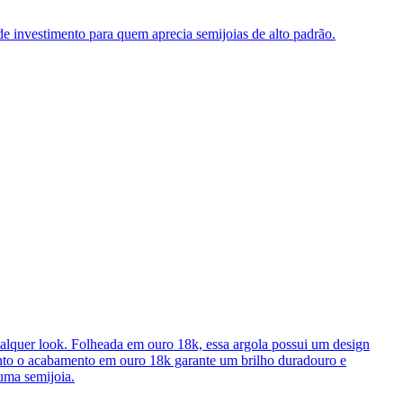
 investimento para quem aprecia semijoias de alto padrão.
qualquer look. Folheada em ouro 18k, essa argola possui um design
anto o acabamento em ouro 18k garante um brilho duradouro e
 uma semijoia.