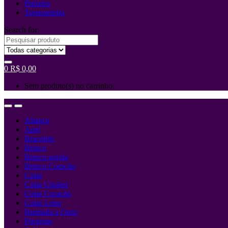
Pulseira
Tornozeleira
Search for:
0
R$
0,00
Sem produto(s) no carrinho.
Aliança
Anel
Bracelete
Brinco
Brinco argola
Brinco Coração
Colar
Colar Choker
Colar Coração
Colar Letra
Banhada a Ouro
Pingente