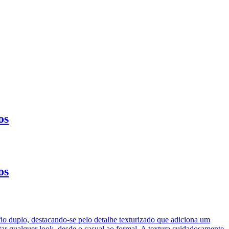
os
os
io duplo, destacando-se pelo detalhe texturizado que adiciona um
ar qualquer look, desde o casual ao formal. A textura cuidadosamente