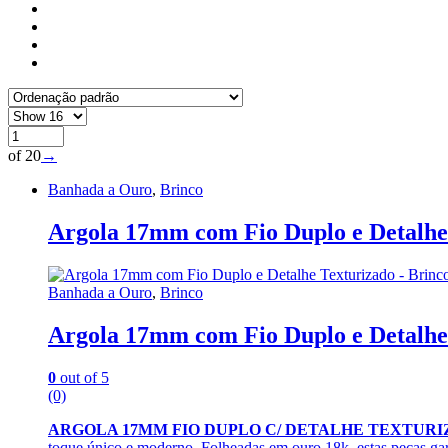
of 20
→
Banhada a Ouro
,
Brinco
Argola 17mm com Fio Duplo e Detalhe 
Banhada a Ouro
,
Brinco
Argola 17mm com Fio Duplo e Detalhe 
0
out of 5
(0)
ARGOLA 17MM FIO DUPLO C/ DETALHE TEXTUR
toque único e moderno. Folheadas em ouro 18k, estas peças gar