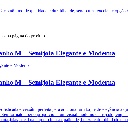
 é sinônimo de qualidade e durabilidade, sendo uma excelente opção de
idas na página do produto
anho M – Semijoia Elegante e Moderna
anho M – Semijoia Elegante e Moderna
ofisticada e versátil, perfeita para adicionar um toque de elegância a 
o. Seu formato aberto proporciona um visual moderno e arrojado, enqu
porta-joias, ideal para quem busca qualidade, beleza e durabilidade em