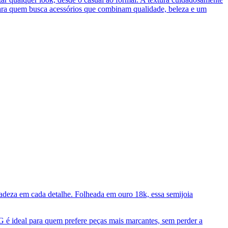
 para quem busca acessórios que combinam qualidade, beleza e um
cadeza em cada detalhe. Folheada em ouro 18k, essa semijoia
G é ideal para quem prefere peças mais marcantes, sem perder a