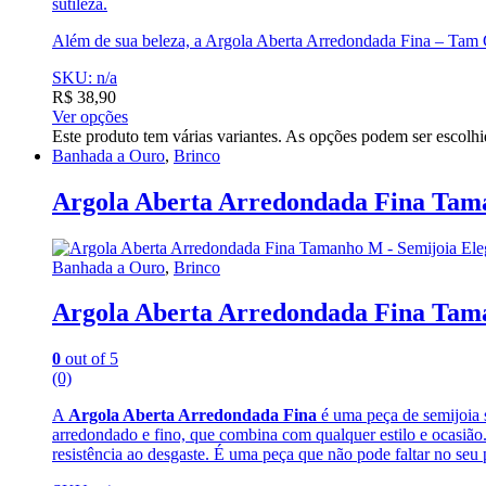
sutileza.
Além de sua beleza, a Argola Aberta Arredondada Fina – Tam G
SKU: n/a
R$
38,90
Ver opções
Este produto tem várias variantes. As opções podem ser escolh
Banhada a Ouro
,
Brinco
Argola Aberta Arredondada Fina Tam
Banhada a Ouro
,
Brinco
Argola Aberta Arredondada Fina Tam
0
out of 5
(0)
A
Argola Aberta Arredondada Fina
é uma peça de semijoia s
arredondado e fino, que combina com qualquer estilo e ocasiã
resistência ao desgaste. É uma peça que não pode faltar no seu 