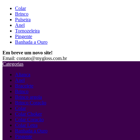
Colar
Brinco
Pulseira
Anel
Tornozeleira
Pingente
Banhada a Ouro
Em breve um novo site!
Email: contato@mygloss.com.br
Categorias
Aliança
Anel
Bracelete
Brinco
Brinco argola
Brinco Coração
Colar
Colar Choker
Colar Coração
Colar Letra
Banhada a Ouro
Pingente