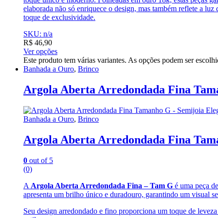
elaborada não só enriquece o design, mas também reflete a luz
toque de exclusividade.
SKU: n/a
R$
46,90
Ver opções
Este produto tem várias variantes. As opções podem ser escolh
Banhada a Ouro
,
Brinco
Argola Aberta Arredondada Fina Taman
Banhada a Ouro
,
Brinco
Argola Aberta Arredondada Fina Taman
0
out of 5
(0)
A
Argola Aberta Arredondada Fina – Tam G
é uma peça de 
apresenta um brilho único e duradouro, garantindo um visual s
Seu design arredondado e fino proporciona um toque de leveza 