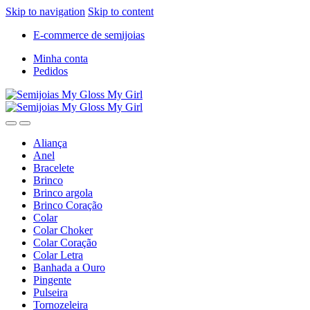
Skip to navigation
Skip to content
E-commerce de semijoias
Minha conta
Pedidos
Aliança
Anel
Bracelete
Brinco
Brinco argola
Brinco Coração
Colar
Colar Choker
Colar Coração
Colar Letra
Banhada a Ouro
Pingente
Pulseira
Tornozeleira