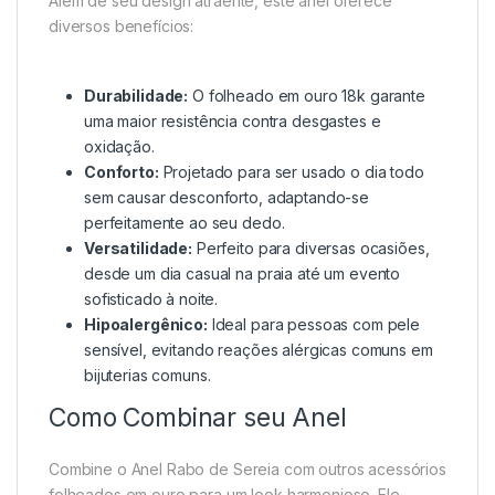
Além de seu design atraente, este anel oferece
diversos benefícios:
Durabilidade:
O folheado em ouro 18k garante
uma maior resistência contra desgastes e
oxidação.
Conforto:
Projetado para ser usado o dia todo
sem causar desconforto, adaptando-se
perfeitamente ao seu dedo.
Versatilidade:
Perfeito para diversas ocasiões,
desde um dia casual na praia até um evento
sofisticado à noite.
Hipoalergênico:
Ideal para pessoas com pele
sensível, evitando reações alérgicas comuns em
bijuterias comuns.
Como Combinar seu Anel
Combine o Anel Rabo de Sereia com outros acessórios
folheados em ouro para um look harmonioso. Ele