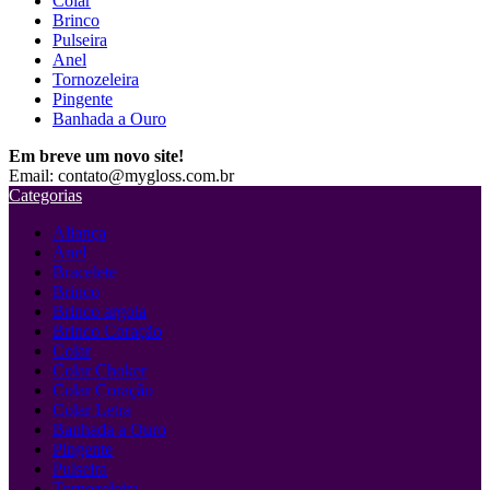
Colar
Brinco
Pulseira
Anel
Tornozeleira
Pingente
Banhada a Ouro
Em breve um novo site!
Email: contato@mygloss.com.br
Categorias
Aliança
Anel
Bracelete
Brinco
Brinco argola
Brinco Coração
Colar
Colar Choker
Colar Coração
Colar Letra
Banhada a Ouro
Pingente
Pulseira
Tornozeleira