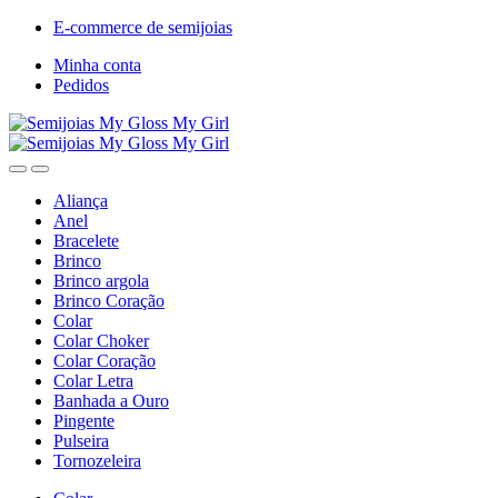
E-commerce de semijoias
Minha conta
Pedidos
Aliança
Anel
Bracelete
Brinco
Brinco argola
Brinco Coração
Colar
Colar Choker
Colar Coração
Colar Letra
Banhada a Ouro
Pingente
Pulseira
Tornozeleira