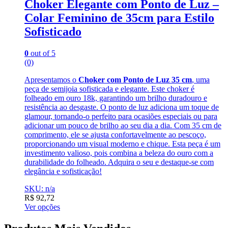
Choker Elegante com Ponto de Luz –
Colar Feminino de 35cm para Estilo
Sofisticado
0
out of 5
(0)
Apresentamos o
Choker com Ponto de Luz 35 cm
, uma
peça de semijoia sofisticada e elegante. Este choker é
folheado em ouro 18k, garantindo um brilho duradouro e
resistência ao desgaste. O ponto de luz adiciona um toque de
glamour, tornando-o perfeito para ocasiões especiais ou para
adicionar um pouco de brilho ao seu dia a dia. Com 35 cm de
comprimento, ele se ajusta confortavelmente ao pescoço,
proporcionando um visual moderno e chique. Esta peça é um
investimento valioso, pois combina a beleza do ouro com a
durabilidade do folheado. Adquira o seu e destaque-se com
elegância e sofisticação!
SKU: n/a
R$
92,72
Ver opções