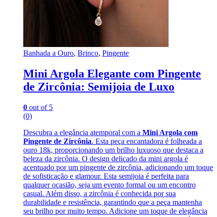
Banhada a Ouro
,
Brinco
,
Pingente
Mini Argola Elegante com Pingente
de Zircônia: Semijoia de Luxo
0
out of 5
(0)
Descubra a elegância atemporal com a
Mini Argola com
Pingente de Zircônia
. Esta peça encantadora é folheada a
ouro 18k, proporcionando um brilho luxuoso que destaca a
beleza da zircônia. O design delicado da mini argola é
acentuado por um pingente de zircônia, adicionando um toque
de sofisticação e glamour. Esta semijoia é perfeita para
qualquer ocasião, seja um evento formal ou um encontro
casual. Além disso, a zircônia é conhecida por sua
durabilidade e resistência, garantindo que a peça mantenha
seu brilho por muito tempo. Adicione um toque de elegância