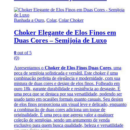
Banhada a Ouro
,
Colar
,
Colar Choker
Choker Elegante de Elos Finos em
Duas Cores – Semijoia de Luxo
0
out of 5
(0)
Apresentamos o
Choker de Elos Finos Duas Cores
, uma
peça de semijoia sofisticada e versátil. Este choker é uma
combinação perfeita de elegância e modernidade, com sua
mistura de duas cores e design de elos finos. Folheado em
ouro 18k, garante durabilidade e resistência ao desgaste. É
uma peça que se destaca por sua versatilidade, podendo ser
usado tanto em ocasiões formais quanto casuais. Seu design
de elos finos proporciona um visual leve e delicado, enquanto
a combinação de duas cores adiciona um toque de
originalidade. É uma peça que agrega valor a qualquer
coleção de semijoias, sendo um argumento de venda
exclusivo para quem busca qualidade, beleza e versatilidade