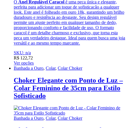
O
Anel Regulável Caracol
é uma peça única e elegante,
perfeita para adicionar um toque de sofisticação a qualquer
look. Este anel é folheado em ouro 18k, garantindo um brilho
duradouro e resistência ao desgaste. Seu design regulável
permite um ajuste perfeito em qualquer tamanho de dedo,
proporcionando conforto e facilidade de uso. O formato
caracol é um detalhe charmoso e exclusivo, que torna esta
peça um verdadeiro destaque. Ideal para quem busca uma joia
versátil e ao mesmo tempo marcante.
SKU: n/a
R$
122,72
Ver opções
Banhada a Ouro
,
Colar
,
Colar Choker
Choker Elegante com Ponto de Luz –
Colar Feminino de 35cm para Estilo
Sofisticado
Banhada a Ouro
,
Colar
,
Colar Choker