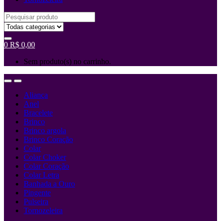
0
R$
0,00
Sem produto(s) no carrinho.
Aliança
Anel
Bracelete
Brinco
Brinco argola
Brinco Coração
Colar
Colar Choker
Colar Coração
Colar Letra
Banhada a Ouro
Pingente
Pulseira
Tornozeleira