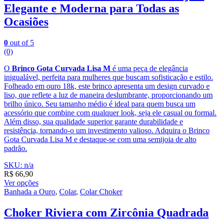
Elegante e Moderna para Todas as
Ocasiões
0
out of 5
(0)
O
Brinco Gota Curvada Lisa M
é uma peça de elegância
inigualável, perfeita para mulheres que buscam sofisticação e estilo.
Folheado em ouro 18k, este brinco apresenta um design curvado e
liso, que reflete a luz de maneira deslumbrante, proporcionando um
brilho único. Seu tamanho médio é ideal para quem busca um
acessório que combine com qualquer look, seja ele casual ou formal.
Além disso, sua qualidade superior garante durabilidade e
resistência, tornando-o um investimento valioso. Adquira o Brinco
Gota Curvada Lisa M e destaque-se com uma semijoia de alto
padrão.
SKU: n/a
R$
66,90
Ver opções
Banhada a Ouro
,
Colar
,
Colar Choker
Choker Riviera com Zircônia Quadrada