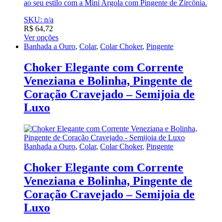
ao seu estilo com a Mini Argola com Pingente de Zircônia.
SKU: n/a
R$
64,72
Ver opções
Banhada a Ouro
,
Colar
,
Colar Choker
,
Pingente
Choker Elegante com Corrente
Veneziana e Bolinha, Pingente de
Coração Cravejado – Semijoia de
Luxo
Banhada a Ouro
,
Colar
,
Colar Choker
,
Pingente
Choker Elegante com Corrente
Veneziana e Bolinha, Pingente de
Coração Cravejado – Semijoia de
Luxo