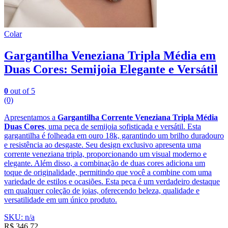
Colar
Gargantilha Veneziana Tripla Média em
Duas Cores: Semijoia Elegante e Versátil
0
out of 5
(0)
Apresentamos a
Gargantilha Corrente Veneziana Tripla Média
Duas Cores
, uma peça de semijoia sofisticada e versátil. Esta
gargantilha é folheada em ouro 18k, garantindo um brilho duradouro
e resistência ao desgaste. Seu design exclusivo apresenta uma
corrente veneziana tripla, proporcionando um visual moderno e
elegante. Além disso, a combinação de duas cores adiciona um
toque de originalidade, permitindo que você a combine com uma
variedade de estilos e ocasiões. Esta peça é um verdadeiro destaque
em qualquer coleção de joias, oferecendo beleza, qualidade e
versatilidade em um único produto.
SKU: n/a
R$
346,72