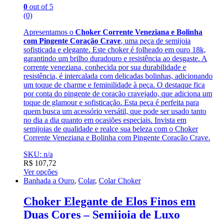
0
out of 5
(0)
Apresentamos o
Choker Corrente Veneziana e Bolinha
com Pingente Coração Crave
, uma peça de semijoia
sofisticada e elegante. Este choker é folheado em ouro 18k,
garantindo um brilho duradouro e resistência ao desgaste. A
corrente veneziana, conhecida por sua durabilidade e
resistência, é intercalada com delicadas bolinhas, adicionando
um toque de charme e feminilidade à peça. O destaque fica
por conta do pingente de coração cravejado, que adiciona um
toque de glamour e sofisticação. Esta peça é perfeita para
quem busca um acessório versátil, que pode ser usado tanto
no dia a dia quanto em ocasiões especiais. Invista em
semijoias de qualidade e realce sua beleza com o Choker
Corrente Veneziana e Bolinha com Pingente Coração Crave.
SKU: n/a
R$
107,72
Ver opções
Banhada a Ouro
,
Colar
,
Colar Choker
Choker Elegante de Elos Finos em
Duas Cores – Semijoia de Luxo