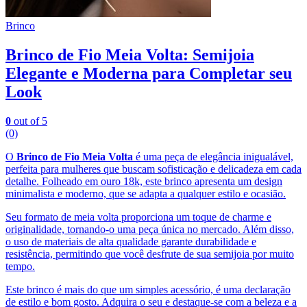
Brinco
Brinco de Fio Meia Volta: Semijoia
Elegante e Moderna para Completar seu
Look
0
out of 5
(0)
O
Brinco de Fio Meia Volta
é uma peça de elegância inigualável,
perfeita para mulheres que buscam sofisticação e delicadeza em cada
detalhe. Folheado em ouro 18k, este brinco apresenta um design
minimalista e moderno, que se adapta a qualquer estilo e ocasião.
Seu formato de meia volta proporciona um toque de charme e
originalidade, tornando-o uma peça única no mercado. Além disso,
o uso de materiais de alta qualidade garante durabilidade e
resistência, permitindo que você desfrute de sua semijoia por muito
tempo.
Este brinco é mais do que um simples acessório, é uma declaração
de estilo e bom gosto. Adquira o seu e destaque-se com a beleza e a