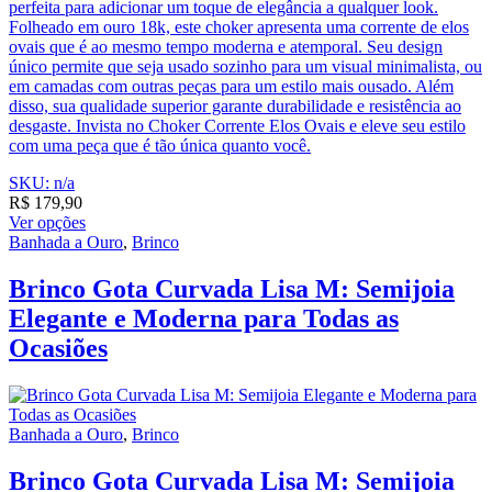
perfeita para adicionar um toque de elegância a qualquer look.
Folheado em ouro 18k, este choker apresenta uma corrente de elos
ovais que é ao mesmo tempo moderna e atemporal. Seu design
único permite que seja usado sozinho para um visual minimalista, ou
em camadas com outras peças para um estilo mais ousado. Além
disso, sua qualidade superior garante durabilidade e resistência ao
desgaste. Invista no Choker Corrente Elos Ovais e eleve seu estilo
com uma peça que é tão única quanto você.
SKU: n/a
R$
179,90
Ver opções
Banhada a Ouro
,
Brinco
Brinco Gota Curvada Lisa M: Semijoia
Elegante e Moderna para Todas as
Ocasiões
Banhada a Ouro
,
Brinco
Brinco Gota Curvada Lisa M: Semijoia