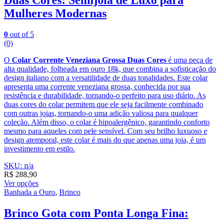
Mulheres Modernas
0
out of 5
(0)
O
Colar Corrente Veneziana Grossa Duas Cores
é uma peça de
alta qualidade, folheada em ouro 18k, que combina a sofisticação do
design italiano com a versatilidade de duas tonalidades. Este colar
apresenta uma corrente veneziana grossa, conhecida por sua
resistência e durabilidade, tornando-o perfeito para uso diário. As
duas cores do colar permitem que ele seja facilmente combinado
com outras joias, tornando-o uma adição valiosa para qualquer
coleção. Além disso, o colar é hipoalergênico, garantindo conforto
mesmo para aqueles com pele sensível. Com seu brilho luxuoso e
design atemporal, este colar é mais do que apenas uma joia, é um
investimento em estilo.
SKU: n/a
R$
288,90
Ver opções
Banhada a Ouro
,
Brinco
Brinco Gota com Ponta Longa Fina: