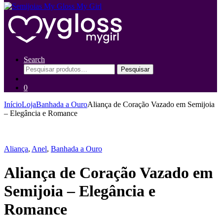
Search
Pesquisar
0
Início
Loja
Banhada a Ouro
Aliança de Coração Vazado em Semijoia
– Elegância e Romance
Aliança
,
Anel
,
Banhada a Ouro
Aliança de Coração Vazado em
Semijoia – Elegância e
Romance