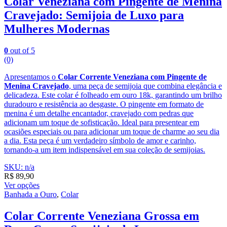
Colar Veneziana com Pingente de Menina
Cravejado: Semijoia de Luxo para
Mulheres Modernas
0
out of 5
(0)
Apresentamos o
Colar Corrente Veneziana com Pingente de
Menina Cravejado
, uma peça de semijoia que combina elegância e
delicadeza. Este colar é folheado em ouro 18k, garantindo um brilho
duradouro e resistência ao desgaste. O pingente em formato de
menina é um detalhe encantador, cravejado com pedras que
adicionam um toque de sofisticação. Ideal para presentear em
ocasiões especiais ou para adicionar um toque de charme ao seu dia
a dia. Esta peça é um verdadeiro símbolo de amor e carinho,
tornando-a um item indispensável em sua coleção de semijoias.
SKU: n/a
R$
89,90
Ver opções
Banhada a Ouro
,
Colar
Colar Corrente Veneziana Grossa em