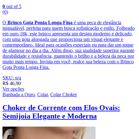
0
out of 5
(0)
O
Brinco Gota Ponta Longa Fina
é uma peça de elegância
inigualável, perfeita para quem busca sofisticação e estilo. Folheado
em ouro 18k, este brinco apresenta um design moderno e delicado,
com uma gota alongada que proporciona um visual elegante e
contemporâneo. Ideal para ocasiões especiais ou para dar um toque
de glamour no dia a dia. Além disso, sua qualidade superior garante
durabilidade e resistência, mantendo o brilho e a beleza da peça por
muito mais tempo. Invista em você, realce sua beleza com o Brinco
Gota Ponta Longa Fina.
SKU: n/a
R$
46,90
Ver opções
Banhada a Ouro
,
Colar
,
Colar Choker
Choker de Corrente com Elos Ovais:
Semijoia Elegante e Moderna