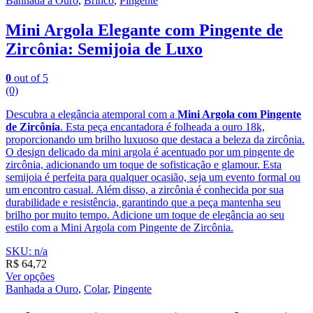
Banhada a Ouro
,
Brinco
,
Pingente
Mini Argola Elegante com Pingente de
Zircônia: Semijoia de Luxo
0
out of 5
(0)
Descubra a elegância atemporal com a
Mini Argola com Pingente
de Zircônia
. Esta peça encantadora é folheada a ouro 18k,
proporcionando um brilho luxuoso que destaca a beleza da zircônia.
O design delicado da mini argola é acentuado por um pingente de
zircônia, adicionando um toque de sofisticação e glamour. Esta
semijoia é perfeita para qualquer ocasião, seja um evento formal ou
um encontro casual. Além disso, a zircônia é conhecida por sua
durabilidade e resistência, garantindo que a peça mantenha seu
brilho por muito tempo. Adicione um toque de elegância ao seu
estilo com a Mini Argola com Pingente de Zircônia.
SKU: n/a
R$
64,72
Ver opções
Banhada a Ouro
,
Colar
,
Pingente