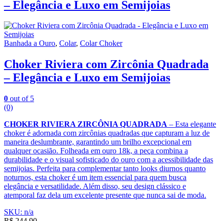
– Elegância e Luxo em Semijoias
Banhada a Ouro
,
Colar
,
Colar Choker
Choker Riviera com Zircônia Quadrada
– Elegância e Luxo em Semijoias
0
out of 5
(0)
CHOKER RIVIERA ZIRCÔNIA QUADRADA
– Esta elegante
choker é adornada com zircônias quadradas que capturam a luz de
maneira deslumbrante, garantindo um brilho excepcional em
qualquer ocasião. Folheada em ouro 18k, a peça combina a
durabilidade e o visual sofisticado do ouro com a acessibilidade das
semijoias. Perfeita para complementar tanto looks diurnos quanto
noturnos, esta choker é um item essencial para quem busca
elegância e versatilidade. Além disso, seu design clássico e
atemporal faz dela um excelente presente que nunca sai de moda.
SKU: n/a
R$
244,90