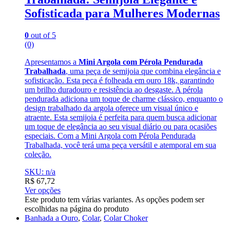
Sofisticada para Mulheres Modernas
0
out of 5
(0)
Apresentamos a
Mini Argola com Pérola Pendurada
Trabalhada
, uma peça de semijoia que combina elegância e
sofisticação. Esta peça é folheada em ouro 18k, garantindo
um brilho duradouro e resistência ao desgaste. A pérola
pendurada adiciona um toque de charme clássico, enquanto o
design trabalhado da argola oferece um visual único e
atraente. Esta semijoia é perfeita para quem busca adicionar
um toque de elegância ao seu visual diário ou para ocasiões
especiais. Com a Mini Argola com Pérola Pendurada
Trabalhada, você terá uma peça versátil e atemporal em sua
coleção.
SKU: n/a
R$
67,72
Ver opções
Este produto tem várias variantes. As opções podem ser
escolhidas na página do produto
Banhada a Ouro
,
Colar
,
Colar Choker