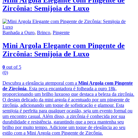
Mini Argola Elegante com Pingente de
Zircônia: Semijoia de Luxo
Banhada a Ouro
,
Brinco
,
Pingente
Mini Argola Elegante com Pingente de
Zircônia: Semijoia de Luxo
0
out of 5
(0)
Descubra a elegância atemporal com a
Mini Argola com Pingente
de Zircônia
. Esta peça encantadora é folheada a ouro 18k,
proporcionando um brilho luxuoso que destaca a beleza da zircônia.
O design delicado da mini argola é acentuado por um pingente de
zircônia, adicionando um toque de sofisticação e glamour. Esta
semijoia é perfeita para qualquer ocasião, seja um evento formal ou
um encontro casual. Além disso, a zircônia é conhecida por sua
durabilidade e resistência, garantindo que a peça mantenha seu
brilho por muito tempo. Adicione um toque de elegância ao seu
estilo com a Mini Argola com Pingente de Zircônia.