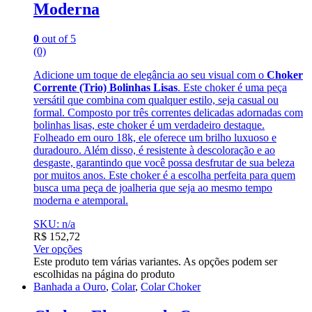
Moderna
0
out of 5
(0)
Adicione um toque de elegância ao seu visual com o
Choker
Corrente (Trio) Bolinhas Lisas
. Este choker é uma peça
versátil que combina com qualquer estilo, seja casual ou
formal. Composto por três correntes delicadas adornadas com
bolinhas lisas, este choker é um verdadeiro destaque.
Folheado em ouro 18k, ele oferece um brilho luxuoso e
duradouro. Além disso, é resistente à descoloração e ao
desgaste, garantindo que você possa desfrutar de sua beleza
por muitos anos. Este choker é a escolha perfeita para quem
busca uma peça de joalheria que seja ao mesmo tempo
moderna e atemporal.
SKU: n/a
R$
152,72
Ver opções
Este produto tem várias variantes. As opções podem ser
escolhidas na página do produto
Banhada a Ouro
,
Colar
,
Colar Choker