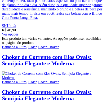
contemporâneo. Ideal para ocasiões especiais ou para dar um toque
de glamour no dia a dia. Além disso, sua qualidade superior garante
durabilidade e resistência, mantendo o brilho e a beleza da peça por
muito mais tempo. Invista em você, realce sua beleza com o Brinco
Gota Ponta Longa Fina.
SKU: n/a
R$
46,90
Ver opções
Este produto tem várias variantes. As opções podem ser escolhidas
na página do produto
Banhada a Ouro
,
Colar
,
Colar Choker
Choker de Corrente com Elos Ovais:
Semijoia Elegante e Moderna
Banhada a Ouro
,
Colar
,
Colar Choker
Choker de Corrente com Elos Ovais:
Semijoia Elegante e Moderna