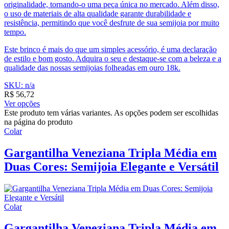
originalidade, tornando-o uma peça única no mercado. Além disso,
o uso de materiais de alta qualidade garante durabilidade e
resistência, permitindo que você desfrute de sua semijoia por muito
tempo.
Este brinco é mais do que um simples acessório, é uma declaração
de estilo e bom gosto. Adquira o seu e destaque-se com a beleza e a
qualidade das nossas semijoias folheadas em ouro 18k.
SKU: n/a
R$
56,72
Ver opções
Este produto tem várias variantes. As opções podem ser escolhidas
na página do produto
Colar
Gargantilha Veneziana Tripla Média em
Duas Cores: Semijoia Elegante e Versátil
Colar
Gargantilha Veneziana Tripla Média em