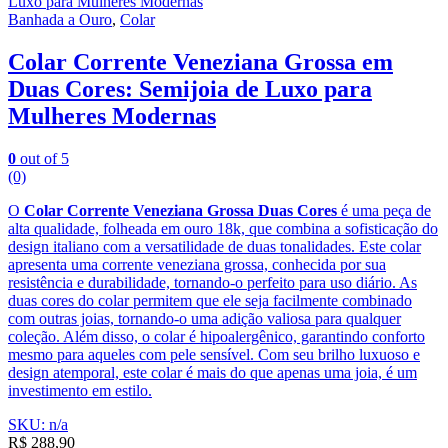
Banhada a Ouro
,
Colar
Colar Corrente Veneziana Grossa em
Duas Cores: Semijoia de Luxo para
Mulheres Modernas
0
out of 5
(0)
O
Colar Corrente Veneziana Grossa Duas Cores
é uma peça de
alta qualidade, folheada em ouro 18k, que combina a sofisticação do
design italiano com a versatilidade de duas tonalidades. Este colar
apresenta uma corrente veneziana grossa, conhecida por sua
resistência e durabilidade, tornando-o perfeito para uso diário. As
duas cores do colar permitem que ele seja facilmente combinado
com outras joias, tornando-o uma adição valiosa para qualquer
coleção. Além disso, o colar é hipoalergênico, garantindo conforto
mesmo para aqueles com pele sensível. Com seu brilho luxuoso e
design atemporal, este colar é mais do que apenas uma joia, é um
investimento em estilo.
SKU: n/a
R$
288,90