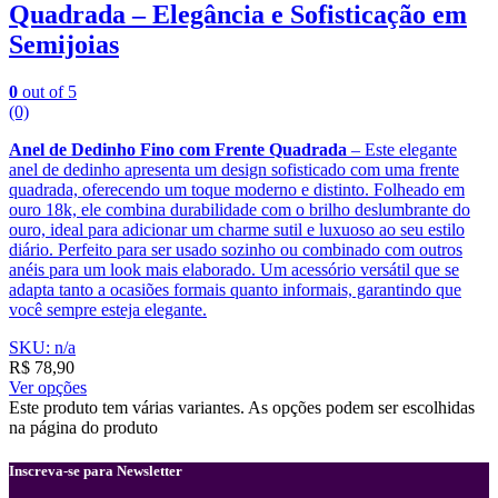
Quadrada – Elegância e Sofisticação em
Semijoias
0
out of 5
(0)
Anel de Dedinho Fino com Frente Quadrada
– Este elegante
anel de dedinho apresenta um design sofisticado com uma frente
quadrada, oferecendo um toque moderno e distinto. Folheado em
ouro 18k, ele combina durabilidade com o brilho deslumbrante do
ouro, ideal para adicionar um charme sutil e luxuoso ao seu estilo
diário. Perfeito para ser usado sozinho ou combinado com outros
anéis para um look mais elaborado. Um acessório versátil que se
adapta tanto a ocasiões formais quanto informais, garantindo que
você sempre esteja elegante.
SKU: n/a
R$
78,90
Ver opções
Este produto tem várias variantes. As opções podem ser escolhidas
na página do produto
Inscreva-se para Newsletter