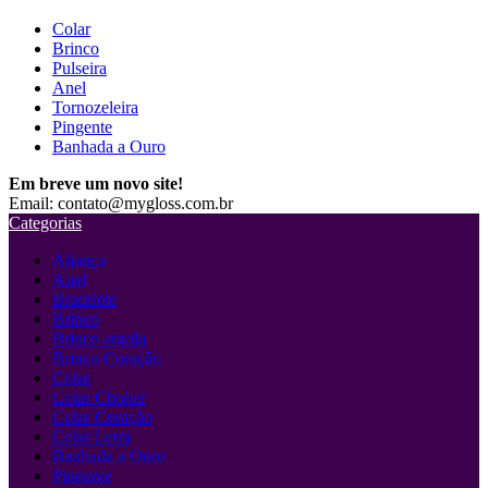
Colar
Brinco
Pulseira
Anel
Tornozeleira
Pingente
Banhada a Ouro
Em breve um novo site!
Email: contato@mygloss.com.br
Categorias
Aliança
Anel
Bracelete
Brinco
Brinco argola
Brinco Coração
Colar
Colar Choker
Colar Coração
Colar Letra
Banhada a Ouro
Pingente