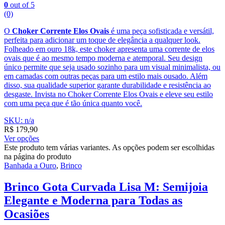
0
out of 5
(0)
O
Choker Corrente Elos Ovais
é uma peça sofisticada e versátil,
perfeita para adicionar um toque de elegância a qualquer look.
Folheado em ouro 18k, este choker apresenta uma corrente de elos
ovais que é ao mesmo tempo moderna e atemporal. Seu design
único permite que seja usado sozinho para um visual minimalista, ou
em camadas com outras peças para um estilo mais ousado. Além
disso, sua qualidade superior garante durabilidade e resistência ao
desgaste. Invista no Choker Corrente Elos Ovais e eleve seu estilo
com uma peça que é tão única quanto você.
SKU: n/a
R$
179,90
Ver opções
Este produto tem várias variantes. As opções podem ser escolhidas
na página do produto
Banhada a Ouro
,
Brinco
Brinco Gota Curvada Lisa M: Semijoia
Elegante e Moderna para Todas as
Ocasiões