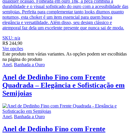
qualquer ocasião. Folheada em ouro 18k, a peça combina a
durabilidade e o visual sofisticado do ouro com a acessibilidade das
semijoias. Perfeita para complementar tanto looks diurnos quanto
noturnos, esta choker é um item essencial para quem busca
elegância e versatilidade. Além disso, seu design clássico e
atemporal faz dela um excelente presente que nunca sai de moda.
SKU: n/a
R$
244,90
Ver opções
Este produto tem várias variantes. As opções podem ser escolhidas
na página do produto
Anel
,
Banhada a Ouro
Anel de Dedinho Fino com Frente
Quadrada – Elegância e Sofisticação em
Semijoias
Anel
,
Banhada a Ouro
Anel de Dedinho Fino com Frente