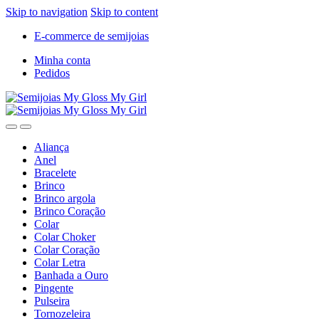
Skip to navigation
Skip to content
E-commerce de semijoias
Minha conta
Pedidos
Aliança
Anel
Bracelete
Brinco
Brinco argola
Brinco Coração
Colar
Colar Choker
Colar Coração
Colar Letra
Banhada a Ouro
Pingente
Pulseira
Tornozeleira