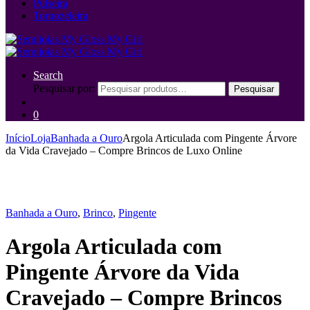
Pulseira
Tornozeleira
Search
Pesquisar por:
Pesquisar
0
Início
Loja
Banhada a Ouro
Argola Articulada com Pingente Árvore
da Vida Cravejado – Compre Brincos de Luxo Online
Banhada a Ouro
,
Brinco
,
Pingente
Argola Articulada com
Pingente Árvore da Vida
Cravejado – Compre Brincos