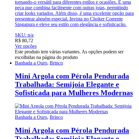
tornando-o versátil para diferentes estilos e ocasiões. É uma
peça que combina facilmente com outras joias, permitindo
criar looks variados. Além disso, é uma excelente opção para
presentear alguém especial. Invista no Choker Corrente
Singapura e eleve seu estilo com elegância e sofisticação.
SKU: n/a
R$
80,72
Ver opções
Este produto tem várias variantes. As opções podem ser
escolhidas na página do produto
Banhada a Ouro
,
Brinco
Mini Argola com Pérola Pendurada
Trabalhada: Semijoia Elegante e
Sofisticada para Mulheres Modernas
Banhada a Ouro
,
Brinco
Mini Argola com Pérola Pendurada
Trabalhada: Semijoia Elegante e