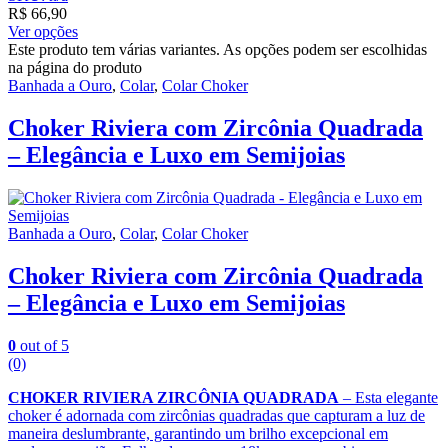
R$
66,90
Ver opções
Este produto tem várias variantes. As opções podem ser escolhidas
na página do produto
Banhada a Ouro
,
Colar
,
Colar Choker
Choker Riviera com Zircônia Quadrada
– Elegância e Luxo em Semijoias
Banhada a Ouro
,
Colar
,
Colar Choker
Choker Riviera com Zircônia Quadrada
– Elegância e Luxo em Semijoias
0
out of 5
(0)
CHOKER RIVIERA ZIRCÔNIA QUADRADA
– Esta elegante
choker é adornada com zircônias quadradas que capturam a luz de
maneira deslumbrante, garantindo um brilho excepcional em