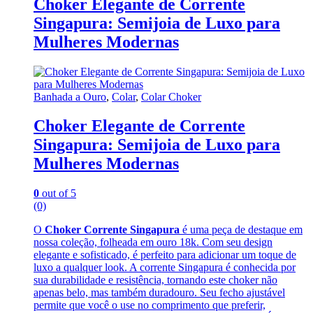
Choker Elegante de Corrente
Singapura: Semijoia de Luxo para
Mulheres Modernas
Banhada a Ouro
,
Colar
,
Colar Choker
Choker Elegante de Corrente
Singapura: Semijoia de Luxo para
Mulheres Modernas
0
out of 5
(0)
O
Choker Corrente Singapura
é uma peça de destaque em
nossa coleção, folheada em ouro 18k. Com seu design
elegante e sofisticado, é perfeito para adicionar um toque de
luxo a qualquer look. A corrente Singapura é conhecida por
sua durabilidade e resistência, tornando este choker não
apenas belo, mas também duradouro. Seu fecho ajustável
permite que você o use no comprimento que preferir,