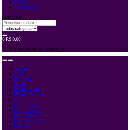
Pulseira
Tornozeleira
Search for:
0
R$
0,00
Sem produto(s) no carrinho.
Aliança
Anel
Bracelete
Brinco
Brinco argola
Brinco Coração
Colar
Colar Choker
Colar Coração
Colar Letra
Banhada a Ouro
Pingente