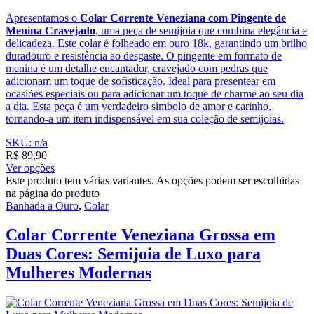
Apresentamos o
Colar Corrente Veneziana com Pingente de
Menina Cravejado
, uma peça de semijoia que combina elegância e
delicadeza. Este colar é folheado em ouro 18k, garantindo um brilho
duradouro e resistência ao desgaste. O pingente em formato de
menina é um detalhe encantador, cravejado com pedras que
adicionam um toque de sofisticação. Ideal para presentear em
ocasiões especiais ou para adicionar um toque de charme ao seu dia
a dia. Esta peça é um verdadeiro símbolo de amor e carinho,
tornando-a um item indispensável em sua coleção de semijoias.
SKU: n/a
R$
89,90
Ver opções
Este produto tem várias variantes. As opções podem ser escolhidas
na página do produto
Banhada a Ouro
,
Colar
Colar Corrente Veneziana Grossa em
Duas Cores: Semijoia de Luxo para
Mulheres Modernas