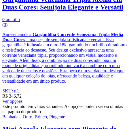
Duas Cores: Semijoia Elegante e Versátil
0
out of 5
(0)
Apresentamos a
Gargantilha Corrente Veneziana Tripla Média
Duas Cores
, uma peça de semijoia sofisticada e versátil. Esta
gargantilha é folheada em ouro 18k, garantindo um brilho duradouro
e resistência ao desgaste. Seu design exclusivo apresenta uma
corrente veneziana tripla, proporcionando um visual moderno e
elegante. Além disso, a combinação de duas cores adiciona um
toque de originalidade, permitindo que você a combine com uma
variedade de estilos e ocasiões. Esta peça é um verdadeiro destaque
em qualquer coleção de joias, oferecendo beleza, qualidade e
versatilidade em um único produto.
SKU: n/a
R$
346,72
Ver opções
Este produto tem várias variantes. As opções podem ser escolhidas
na página do produto
Banhada a Ouro
,
Brinco
,
Pingente