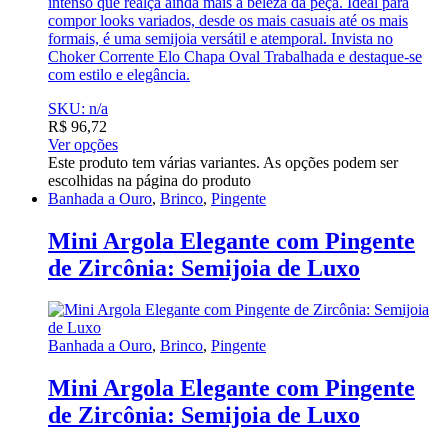
intenso que realça ainda mais a beleza da peça. Ideal para
compor looks variados, desde os mais casuais até os mais
formais, é uma semijoia versátil e atemporal. Invista no
Choker Corrente Elo Chapa Oval Trabalhada e destaque-se
com estilo e elegância.
SKU: n/a
R$
96,72
Ver opções
Este produto tem várias variantes. As opções podem ser
escolhidas na página do produto
Banhada a Ouro
,
Brinco
,
Pingente
Mini Argola Elegante com Pingente
de Zircônia: Semijoia de Luxo
Banhada a Ouro
,
Brinco
,
Pingente
Mini Argola Elegante com Pingente
de Zircônia: Semijoia de Luxo