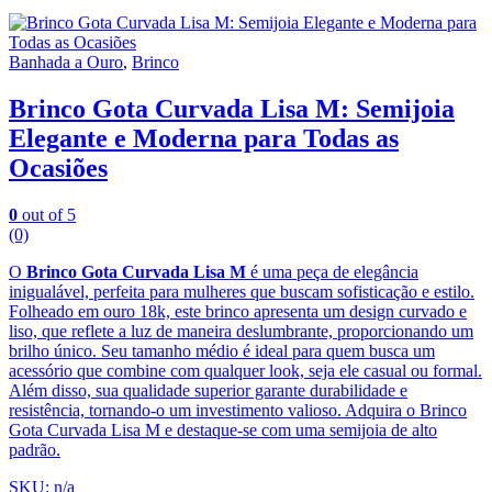
Banhada a Ouro
,
Brinco
Brinco Gota Curvada Lisa M: Semijoia
Elegante e Moderna para Todas as
Ocasiões
0
out of 5
(0)
O
Brinco Gota Curvada Lisa M
é uma peça de elegância
inigualável, perfeita para mulheres que buscam sofisticação e estilo.
Folheado em ouro 18k, este brinco apresenta um design curvado e
liso, que reflete a luz de maneira deslumbrante, proporcionando um
brilho único. Seu tamanho médio é ideal para quem busca um
acessório que combine com qualquer look, seja ele casual ou formal.
Além disso, sua qualidade superior garante durabilidade e
resistência, tornando-o um investimento valioso. Adquira o Brinco
Gota Curvada Lisa M e destaque-se com uma semijoia de alto
padrão.
SKU: n/a