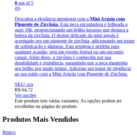
0
out of 5
(0)
Descubra a elegância atemporal com a
Mini Argola com
Pingente de Zircônia
. Esta peça encantadora é folheada a
ouro 18k, proporcionando um brilho luxuoso que destaca a
beleza da zircônia. O design delicado da mini argola é
acentuado por um pingente de zircônia, adicionando um toque
de sofisticação e glamour. Esta semijoia é perfeita para
qualquer ocasião, seja um evento formal ou um encontro
casual. Além disso, a zircônia é conhecida por sua
durabilidade e resistência, garantindo que a peça mantenha
seu brilho por muito tempo. Adicione um toque de elegância
ao seu estilo com a Mini Argola com Pingente de Zircônia.
SKU: n/a
R$
64,72
Ver opções
Este produto tem várias variantes. As opções podem ser
escolhidas na página do produto
Produtos Mais Vendidos
Brinco