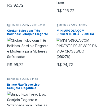
R$
92,72
R$
126,72
Banhada a Ouro
,
Colar
,
Colar
Banhada a Ouro
,
Brinco
,
Choker
Pingente
Choker Tubo com Três
MINI ARGOLA COM
Bolinhas: Semijoia Elegante
PINGENTE DE ÁRVORE DA
e Moderna para Mulheres
VIDA CRAVEJADO (019278)
Sofisticadas
R$
96,72
R$
74,72
Banhada a Ouro
,
Brinco
Brinco Fixo Trevo Liso:
Semijoia Elegante e
Sofisticada para Todas as
Ocasiões