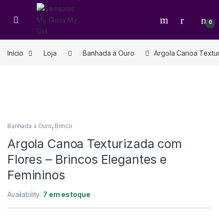
0
Início
Loja
Banhada a Ouro
Argola Canoa Textur
Banhada a Ouro
,
Brinco
Argola Canoa Texturizada com
Flores – Brincos Elegantes e
Femininos
Availability:
7 em estoque