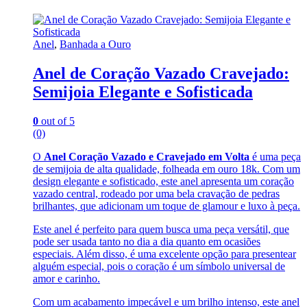
Anel
,
Banhada a Ouro
Anel de Coração Vazado Cravejado:
Semijoia Elegante e Sofisticada
0
out of 5
(0)
O
Anel Coração Vazado e Cravejado em Volta
é uma peça
de semijoia de alta qualidade, folheada em ouro 18k. Com um
design elegante e sofisticado, este anel apresenta um coração
vazado central, rodeado por uma bela cravação de pedras
brilhantes, que adicionam um toque de glamour e luxo à peça.
Este anel é perfeito para quem busca uma peça versátil, que
pode ser usada tanto no dia a dia quanto em ocasiões
especiais. Além disso, é uma excelente opção para presentear
alguém especial, pois o coração é um símbolo universal de
amor e carinho.
Com um acabamento impecável e um brilho intenso, este anel