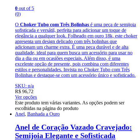
0
out of 5
(0)
O
Choker Tubo com Três Bolinhas
é uma peça de semijoia
sofisticada e versátil, perfeita para adicionar um toque de
elegância a qualquer look. Folheado em ouro 18k, este choker
apresenta um design delicado com três bolinhas que
adicionam um charme extra. É uma peça durável e de alta
qualidade, ideal para quem busca um acessório para usar no
dia a dia ou em ocasiões especiais. Além disso, é uma
excelente opção de presente, pois combina com diferentes
estilos e personalidades. Invista no Choker Tubo com Três
Bolinhas e destaque-se com um acessório único e sofisticado.
SKU: n/a
R$
96,72
Ver opções
Este produto tem várias variantes. As opções podem ser
escolhidas na página do produto
Anel
,
Banhada a Ouro
Anel de Coração Vazado Cravejado:
Semijoia Elegante e Sofisticada