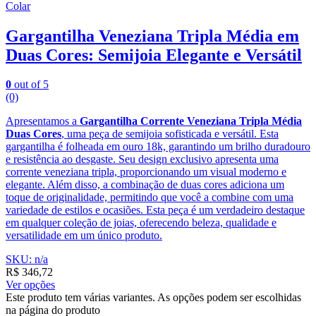
Colar
Gargantilha Veneziana Tripla Média em
Duas Cores: Semijoia Elegante e Versátil
0
out of 5
(0)
Apresentamos a
Gargantilha Corrente Veneziana Tripla Média
Duas Cores
, uma peça de semijoia sofisticada e versátil. Esta
gargantilha é folheada em ouro 18k, garantindo um brilho duradouro
e resistência ao desgaste. Seu design exclusivo apresenta uma
corrente veneziana tripla, proporcionando um visual moderno e
elegante. Além disso, a combinação de duas cores adiciona um
toque de originalidade, permitindo que você a combine com uma
variedade de estilos e ocasiões. Esta peça é um verdadeiro destaque
em qualquer coleção de joias, oferecendo beleza, qualidade e
versatilidade em um único produto.
SKU: n/a
R$
346,72
Ver opções
Este produto tem várias variantes. As opções podem ser escolhidas
na página do produto