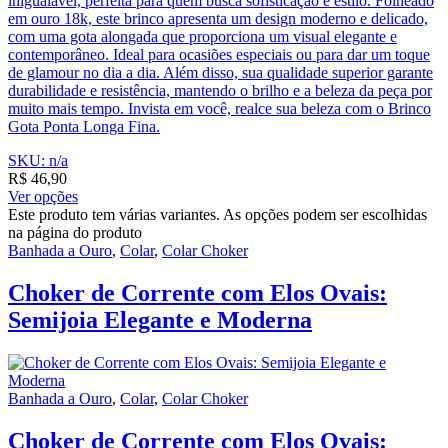
inigualável, perfeita para quem busca sofisticação e estilo. Folheado
em ouro 18k, este brinco apresenta um design moderno e delicado,
com uma gota alongada que proporciona um visual elegante e
contemporâneo. Ideal para ocasiões especiais ou para dar um toque
de glamour no dia a dia. Além disso, sua qualidade superior garante
durabilidade e resistência, mantendo o brilho e a beleza da peça por
muito mais tempo. Invista em você, realce sua beleza com o Brinco
Gota Ponta Longa Fina.
SKU: n/a
R$
46,90
Ver opções
Este produto tem várias variantes. As opções podem ser escolhidas
na página do produto
Banhada a Ouro
,
Colar
,
Colar Choker
Choker de Corrente com Elos Ovais:
Semijoia Elegante e Moderna
Banhada a Ouro
,
Colar
,
Colar Choker
Choker de Corrente com Elos Ovais: