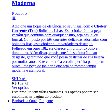
Moderna
0
out of 5
(0)
Adicione um toque de elegância ao seu visual com o
Choker
Corrente (Trio) Bolinhas Lisas
. Este choker é uma peça
versátil que combina com qualquer estilo, seja casual ou
formal. Composto por três correntes delicadas adornadas com
bolinhas lisas, este choker é um verdadeiro destaque.
Folheado em ouro 18k, ele oferece um brilho luxuoso e
duradouro. Além disso, é resistente à descoloração e ao
desgaste, garantindo que você possa desfrutar de sua beleza
por muitos anos. Este choker é a escolha perfeita para quem
busca uma peça de joalheria que seja ao mesmo tempo
moderna e atemporal.
SKU: n/a
R$
152,72
Ver opções
Este produto tem várias variantes. As opções podem ser
escolhidas na página do produto
Banhada a Ouro
,
Pingente