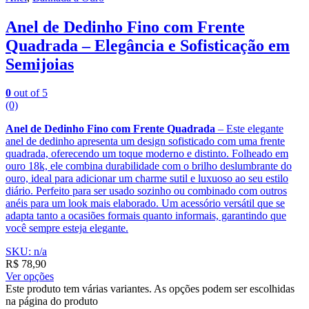
Anel de Dedinho Fino com Frente
Quadrada – Elegância e Sofisticação em
Semijoias
0
out of 5
(0)
Anel de Dedinho Fino com Frente Quadrada
– Este elegante
anel de dedinho apresenta um design sofisticado com uma frente
quadrada, oferecendo um toque moderno e distinto. Folheado em
ouro 18k, ele combina durabilidade com o brilho deslumbrante do
ouro, ideal para adicionar um charme sutil e luxuoso ao seu estilo
diário. Perfeito para ser usado sozinho ou combinado com outros
anéis para um look mais elaborado. Um acessório versátil que se
adapta tanto a ocasiões formais quanto informais, garantindo que
você sempre esteja elegante.
SKU: n/a
R$
78,90
Ver opções
Este produto tem várias variantes. As opções podem ser escolhidas
na página do produto