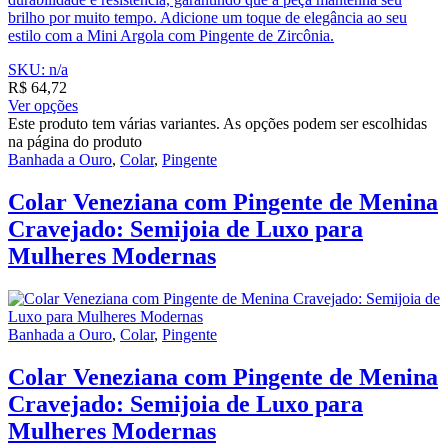
brilho por muito tempo. Adicione um toque de elegância ao seu
estilo com a Mini Argola com Pingente de Zircônia.
SKU: n/a
R$
64,72
Ver opções
Este produto tem várias variantes. As opções podem ser escolhidas
na página do produto
Banhada a Ouro
,
Colar
,
Pingente
Colar Veneziana com Pingente de Menina
Cravejado: Semijoia de Luxo para
Mulheres Modernas
Banhada a Ouro
,
Colar
,
Pingente
Colar Veneziana com Pingente de Menina
Cravejado: Semijoia de Luxo para
Mulheres Modernas