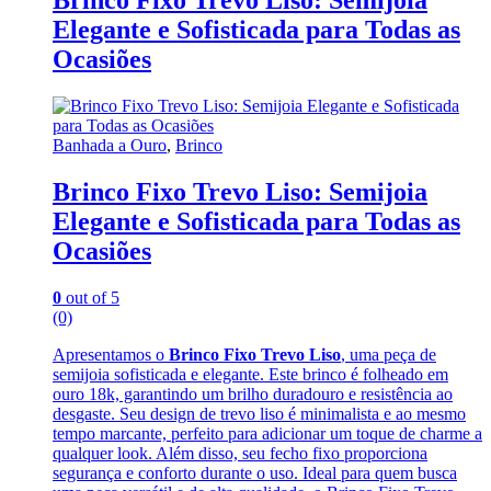
Brinco Fixo Trevo Liso: Semijoia
Elegante e Sofisticada para Todas as
Ocasiões
Banhada a Ouro
,
Brinco
Brinco Fixo Trevo Liso: Semijoia
Elegante e Sofisticada para Todas as
Ocasiões
0
out of 5
(0)
Apresentamos o
Brinco Fixo Trevo Liso
, uma peça de
semijoia sofisticada e elegante. Este brinco é folheado em
ouro 18k, garantindo um brilho duradouro e resistência ao
desgaste. Seu design de trevo liso é minimalista e ao mesmo
tempo marcante, perfeito para adicionar um toque de charme a
qualquer look. Além disso, seu fecho fixo proporciona
segurança e conforto durante o uso. Ideal para quem busca