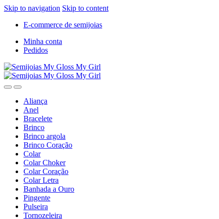
Skip to navigation
Skip to content
E-commerce de semijoias
Minha conta
Pedidos
Aliança
Anel
Bracelete
Brinco
Brinco argola
Brinco Coração
Colar
Colar Choker
Colar Coração
Colar Letra
Banhada a Ouro
Pingente
Pulseira
Tornozeleira