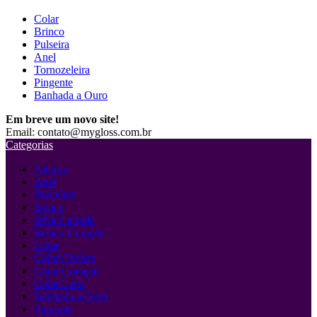
Colar
Brinco
Pulseira
Anel
Tornozeleira
Pingente
Banhada a Ouro
Em breve um novo site!
Email: contato@mygloss.com.br
Categorias
Aliança
Anel
Bracelete
Brinco
Brinco argola
Brinco Coração
Colar
Colar Choker
Colar Coração
Colar Letra
Banhada a Ouro
Pingente