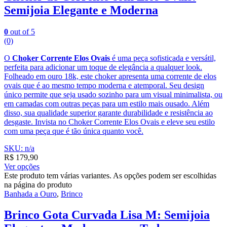
Semijoia Elegante e Moderna
0
out of 5
(0)
O
Choker Corrente Elos Ovais
é uma peça sofisticada e versátil,
perfeita para adicionar um toque de elegância a qualquer look.
Folheado em ouro 18k, este choker apresenta uma corrente de elos
ovais que é ao mesmo tempo moderna e atemporal. Seu design
único permite que seja usado sozinho para um visual minimalista, ou
em camadas com outras peças para um estilo mais ousado. Além
disso, sua qualidade superior garante durabilidade e resistência ao
desgaste. Invista no Choker Corrente Elos Ovais e eleve seu estilo
com uma peça que é tão única quanto você.
SKU: n/a
R$
179,90
Ver opções
Este produto tem várias variantes. As opções podem ser escolhidas
na página do produto
Banhada a Ouro
,
Brinco
Brinco Gota Curvada Lisa M: Semijoia