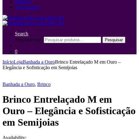
Pulseira
Tornozeleira
Search
Pesquisar por:
Pesquisar
0
Início
Loja
Banhada a Ouro
Brinco Entrelaçado M em Ouro –
Elegância e Sofisticação em Semijoias
Banhada a Ouro
,
Brinco
Brinco Entrelaçado M em
Ouro – Elegância e Sofisticação
em Semijoias
Availability: