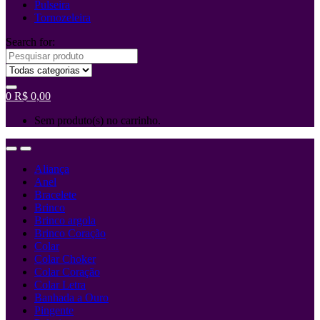
Pulseira
Tornozeleira
Search for:
0
R$
0,00
Sem produto(s) no carrinho.
Aliança
Anel
Bracelete
Brinco
Brinco argola
Brinco Coração
Colar
Colar Choker
Colar Coração
Colar Letra
Banhada a Ouro
Pingente