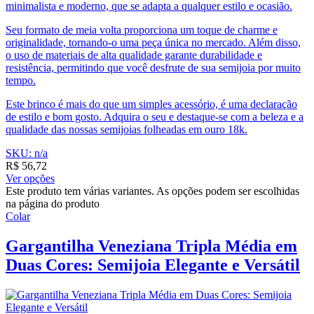
minimalista e moderno, que se adapta a qualquer estilo e ocasião.
Seu formato de meia volta proporciona um toque de charme e
originalidade, tornando-o uma peça única no mercado. Além disso,
o uso de materiais de alta qualidade garante durabilidade e
resistência, permitindo que você desfrute de sua semijoia por muito
tempo.
Este brinco é mais do que um simples acessório, é uma declaração
de estilo e bom gosto. Adquira o seu e destaque-se com a beleza e a
qualidade das nossas semijoias folheadas em ouro 18k.
SKU: n/a
R$
56,72
Ver opções
Este produto tem várias variantes. As opções podem ser escolhidas
na página do produto
Colar
Gargantilha Veneziana Tripla Média em
Duas Cores: Semijoia Elegante e Versátil