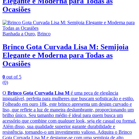
Elegante e Moderna para Todas as
Ocasiões
Banhada a Ouro
,
Brinco
Brinco Gota Curvada Lisa M: Semijoia
Elegante e Moderna para Todas as
Ocasiões
0
out of 5
(0)
O
Brinco Gota Curvada Lisa M
é uma peça de elegância
inigualável, perfeita para mulheres que buscam sofisticação e estilo.
Folheado em ouro 18k, este brinco apresenta um design curvado e
liso, que reflete a luz de maneira deslumbrante, proporcionando um
brilho único. Seu tamanho médio é ideal para quem busca um
acessório que combine com qualquer look, seja ele casual ou formal.
Além disso, sua qualidade superior garante durabilidade e
resistência, tornando-o um investimento valioso. Adquira o Brinco
Gota Curvada Lisa M e destaque-se com uma semijoia de alto