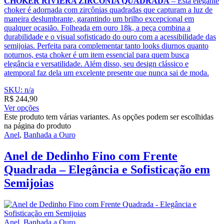
CHOKER RIVIERA ZIRCÔNIA QUADRADA
– Esta elegante
choker é adornada com zircônias quadradas que capturam a luz de
maneira deslumbrante, garantindo um brilho excepcional em
qualquer ocasião. Folheada em ouro 18k, a peça combina a
durabilidade e o visual sofisticado do ouro com a acessibilidade das
semijoias. Perfeita para complementar tanto looks diurnos quanto
noturnos, esta choker é um item essencial para quem busca
elegância e versatilidade. Além disso, seu design clássico e
atemporal faz dela um excelente presente que nunca sai de moda.
SKU: n/a
R$
244,90
Ver opções
Este produto tem várias variantes. As opções podem ser escolhidas
na página do produto
Anel
,
Banhada a Ouro
Anel de Dedinho Fino com Frente
Quadrada – Elegância e Sofisticação em
Semijoias
Anel
,
Banhada a Ouro