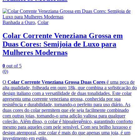
Banhada a Ouro
,
Colar
Colar Corrente Veneziana Grossa em
Duas Cores: Semijoia de Luxo para
Mulheres Modernas
0
out of 5
(0)
O
Colar Corrente Veneziana Grossa Duas Cores
é uma peça de
alta qualidade, folheada em ouro 18k, que combina a sofisticação do
design italiano com a versatilidade de duas tonalidades. Este colar
apresenta uma corrente veneziana grossa, conhecida por sua
resistência e durabilidade, tornando-o perfeito para uso diário. As
duas cores do colar permitem que ele seja facilmente combinado
com outras joias, tornando-o uma adição valiosa para qualquer
coleção. Além disso, o colar é hipoalergênico, garantindo conforto
mesmo para aqueles com pele sensível. Com seu brilho luxuoso e
design atemporal, este colar é mais do que apenas uma joia, é um
investimento em estilo.