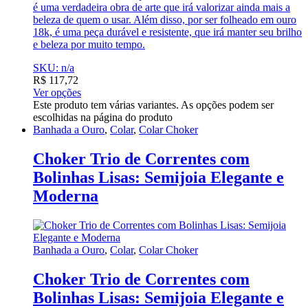
é uma verdadeira obra de arte que irá valorizar ainda mais a
beleza de quem o usar. Além disso, por ser folheado em ouro
18k, é uma peça durável e resistente, que irá manter seu brilho
e beleza por muito tempo.
SKU: n/a
R$
117,72
Ver opções
Este produto tem várias variantes. As opções podem ser
escolhidas na página do produto
Banhada a Ouro
,
Colar
,
Colar Choker
Choker Trio de Correntes com
Bolinhas Lisas: Semijoia Elegante e
Moderna
Banhada a Ouro
,
Colar
,
Colar Choker
Choker Trio de Correntes com
Bolinhas Lisas: Semijoia Elegante e