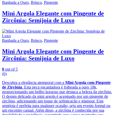
Banhada a Ouro
,
Brinco
,
Pingente
Mini Argola Elegante com Pingente de
Zircônia: Semijoia de Luxo
Banhada a Ouro
,
Brinco
,
Pingente
Mini Argola Elegante com Pingente de
Zircônia: Semijoia de Luxo
0
out of 5
(0)
Descubra a elegância atemporal com a
Mini Argola com Pingente
de Zircônia
. Esta peça encantadora é folheada a ouro 18k,
proporcionando um brilho luxuoso que destaca a beleza da zircônia.
O design delicado da mini argola é acentuado por um pingente de
zircônia, adicionando um toque de sofisticação e glamour. Esta
semijoia é perfeita para qualquer ocasião, seja um evento formal ou
um encontro casual. Além disso, a zircônia é conhecida por sua
durabilidade e resistência, garantindo que a peça mantenha seu