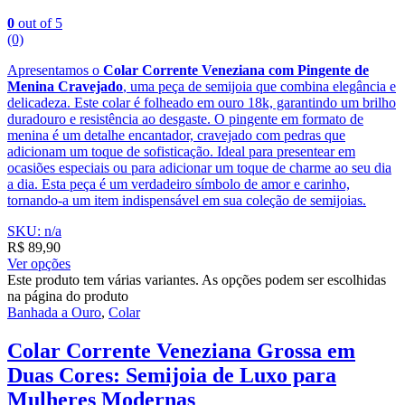
0
out of 5
(0)
Apresentamos o
Colar Corrente Veneziana com Pingente de
Menina Cravejado
, uma peça de semijoia que combina elegância e
delicadeza. Este colar é folheado em ouro 18k, garantindo um brilho
duradouro e resistência ao desgaste. O pingente em formato de
menina é um detalhe encantador, cravejado com pedras que
adicionam um toque de sofisticação. Ideal para presentear em
ocasiões especiais ou para adicionar um toque de charme ao seu dia
a dia. Esta peça é um verdadeiro símbolo de amor e carinho,
tornando-a um item indispensável em sua coleção de semijoias.
SKU: n/a
R$
89,90
Ver opções
Este produto tem várias variantes. As opções podem ser escolhidas
na página do produto
Banhada a Ouro
,
Colar
Colar Corrente Veneziana Grossa em
Duas Cores: Semijoia de Luxo para
Mulheres Modernas