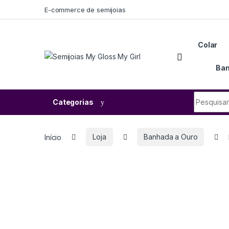
E-commerce de semijoias
Colar
Ban
Categorias
Início
Loja
Banhada a Ouro