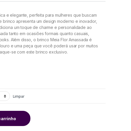
ca e elegante, perfeita para mulheres que buscam
ste brinco apresenta um design moderno e inovador,
diciona um toque de charme e personalidade ao
sada tanto em ocasiões formais quanto casuais,
ooks. Além disso, o brinco Meia Flor Amassada é
radouro e uma peça que você poderá usar por muitos
taque-se com este brinco exclusivo.
Limpar
carrinho