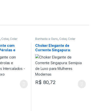
,
Colar
,
Colar
Banhada a Ouro
,
Colar
,
Colar
Choker
ante com
Choker Elegante de
Pérolas e
Corrente Singapura:
sos
Semijoia de Luxo para
 – Semijoia de
Mulheres Modernas
R$
80,72