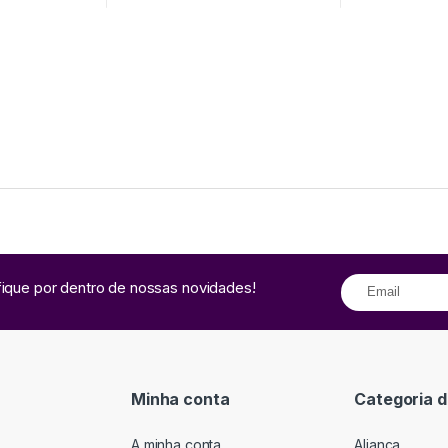
fique por dentro de nossas novidades!
Minha conta
Categoria d
A minha conta
Aliança