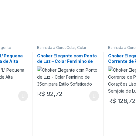
ngente
Banhada a Ouro
,
Colar
,
Colar
Banhada a Ouro
Choker
Choker
‘L’ Pequena
Choker Elegante com Ponto
Choker Eleg
a de Alta
de Luz – Colar Feminino de
Corrente de 
35cm para Estilo
Corações Li
Sofisticado
Intercalados
Luxo
R$
92,72
R$
126,72