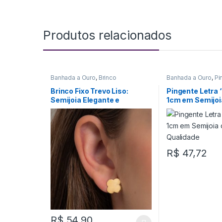
Produtos relacionados
Banhada a Ouro
,
Brinco
Banhada a Ouro
,
Pi
Brinco Fixo Trevo Liso:
Pingente Letra 
Semijoia Elegante e
1cm em Semijoi
Sofisticada para Todas as
Qualidade
Ocasiões
R$
47,72
R$
54,90