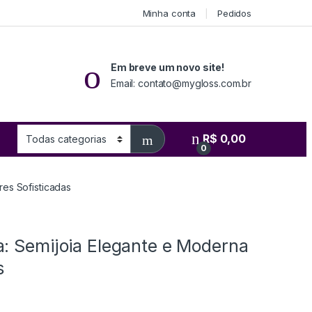
Minha conta
Pedidos
Em breve um novo site!
Email: contato@mygloss.com.br
R$
0,00
0
es Sofisticadas
: Semijoia Elegante e Moderna
s