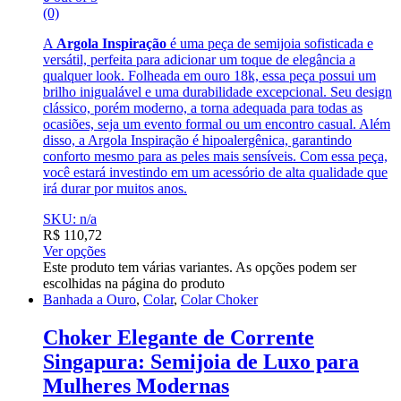
(0)
A
Argola Inspiração
é uma peça de semijoia sofisticada e
versátil, perfeita para adicionar um toque de elegância a
qualquer look. Folheada em ouro 18k, essa peça possui um
brilho inigualável e uma durabilidade excepcional. Seu design
clássico, porém moderno, a torna adequada para todas as
ocasiões, seja um evento formal ou um encontro casual. Além
disso, a Argola Inspiração é hipoalergênica, garantindo
conforto mesmo para as peles mais sensíveis. Com essa peça,
você estará investindo em um acessório de alta qualidade que
irá durar por muitos anos.
SKU: n/a
R$
110,72
Ver opções
Este produto tem várias variantes. As opções podem ser
escolhidas na página do produto
Banhada a Ouro
,
Colar
,
Colar Choker
Choker Elegante de Corrente
Singapura: Semijoia de Luxo para
Mulheres Modernas