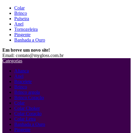
Colar
Brinco
Pulseira
Anel
Tornozeleira
Pingente
Banhada a Ouro
Em breve um novo site!
Email: contato@mygloss.com.br
Categorias
Aliança
Anel
Bracelete
Brinco
Brinco argola
Brinco Coração
Colar
Colar Choker
Colar Coração
Colar Letra
Banhada a Ouro
Pingente