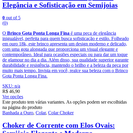
Elegância e Sofisticação em Semijoias
0
out of 5
(0)
O
Brinco Gota Ponta Longa Fina
é uma peça de elegância
inigualável, perfeita para quem busca sofisticação e estilo. Folheado
em ouro 18k, este brinco apresenta um design moderno e delicado,
com uma gota alongada que proporciona um visual elegante e
contemporâneo. Ideal para ocasiões especiais ou para dar um toque
de glamour no dia a dia. Além disso, sua qualidade superior garante
durabilidade e resistência, mantendo o brilho e a beleza da peça por
muito mais tempo. Invista em você, realce sua beleza com o Brinco
Gota Ponta Longa Fina.
SKU: n/a
R$
46,90
Ver opções
Este produto tem várias variantes. As opções podem ser escolhidas
na página do produto
Banhada a Ouro
,
Colar
,
Colar Choker
Choker de Corrente com Elos Ovais: