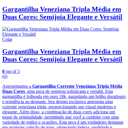
Gargantilha Veneziana Tripla Média em
Duas Cores: Semijoia Elegante e Versátil
Colar
Gargantilha Veneziana Tripla Média em
Duas Cores: Semijoia Elegante e Versátil
0
out of 5
(0)
Apresentamos a
Gargantilha Corrente Veneziana Tripla Média
Duas Cores
, uma peça de semijoia sofisticada e versátil. Esta
gargantilha é folheada em ouro 18k, garantindo um brilho duradouro
e resistência ao desgaste. Seu design exclusivo apresenta uma
corrente veneziana tripla, proporcionando um visual moderno e
elegante. Além disso, a combinação de duas cores adiciona um
toque de originalidade, permitindo que você a combine com uma
variedade de estilos e ocasiões. Esta peça é um verdadeiro destaque
em qualquer coleção de joias, oferecendo beleza, qualidade e