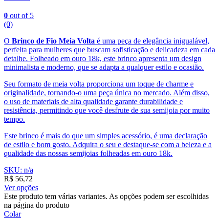
0
out of 5
(0)
O
Brinco de Fio Meia Volta
é uma peça de elegância inigualável,
perfeita para mulheres que buscam sofisticação e delicadeza em cada
detalhe. Folheado em ouro 18k, este brinco apresenta um design
minimalista e moderno, que se adapta a qualquer estilo e ocasião.
Seu formato de meia volta proporciona um toque de charme e
originalidade, tornando-o uma peça única no mercado. Além disso,
o uso de materiais de alta qualidade garante durabilidade e
resistência, permitindo que você desfrute de sua semijoia por muito
tempo.
Este brinco é mais do que um simples acessório, é uma declaração
de estilo e bom gosto. Adquira o seu e destaque-se com a beleza e a
qualidade das nossas semijoias folheadas em ouro 18k.
SKU: n/a
R$
56,72
Ver opções
Este produto tem várias variantes. As opções podem ser escolhidas
na página do produto
Colar