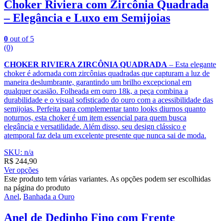
Choker Riviera com Zircônia Quadrada
– Elegância e Luxo em Semijoias
0
out of 5
(0)
CHOKER RIVIERA ZIRCÔNIA QUADRADA
– Esta elegante
choker é adornada com zircônias quadradas que capturam a luz de
maneira deslumbrante, garantindo um brilho excepcional em
qualquer ocasião. Folheada em ouro 18k, a peça combina a
durabilidade e o visual sofisticado do ouro com a acessibilidade das
semijoias. Perfeita para complementar tanto looks diurnos quanto
noturnos, esta choker é um item essencial para quem busca
elegância e versatilidade. Além disso, seu design clássico e
atemporal faz dela um excelente presente que nunca sai de moda.
SKU: n/a
R$
244,90
Ver opções
Este produto tem várias variantes. As opções podem ser escolhidas
na página do produto
Anel
,
Banhada a Ouro
Anel de Dedinho Fino com Frente