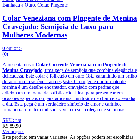
Banhada a Ouro
,
Colar
,
Pingente
Colar Veneziana com Pingente de Menina
Cravejado: Semijoia de Luxo para
Mulheres Modernas
0
out of 5
(0)
Apresentamos o
Colar Corrente Veneziana com Pingente de
Menina Cravejado
, uma peça de semijoia que combina elegância e
delicadeza. Este colar é folheado em ouro 18k, garantindo um brilho
duradouro e resistência ao desgaste. O pingente em formato de
menina é um detalhe encantador, cravejado com pedras que
adicionam um toque de sofisticação. Ideal para presentear em
ocasiões especiais ou para adicionar um toque de charme ao seu dia
a dia. Esta peça é um verdadeiro símbolo de amor e carinho,
tornando-a um item indispensável em sua coleção de semijoias.
SKU: n/a
R$
89,90
Ver opções
Este produto tem várias variantes. As opções podem ser escolhidas