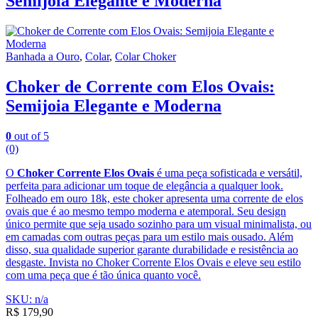
Semijoia Elegante e Moderna
Banhada a Ouro
,
Colar
,
Colar Choker
Choker de Corrente com Elos Ovais:
Semijoia Elegante e Moderna
0
out of 5
(0)
O
Choker Corrente Elos Ovais
é uma peça sofisticada e versátil,
perfeita para adicionar um toque de elegância a qualquer look.
Folheado em ouro 18k, este choker apresenta uma corrente de elos
ovais que é ao mesmo tempo moderna e atemporal. Seu design
único permite que seja usado sozinho para um visual minimalista, ou
em camadas com outras peças para um estilo mais ousado. Além
disso, sua qualidade superior garante durabilidade e resistência ao
desgaste. Invista no Choker Corrente Elos Ovais e eleve seu estilo
com uma peça que é tão única quanto você.
SKU: n/a
R$
179,90