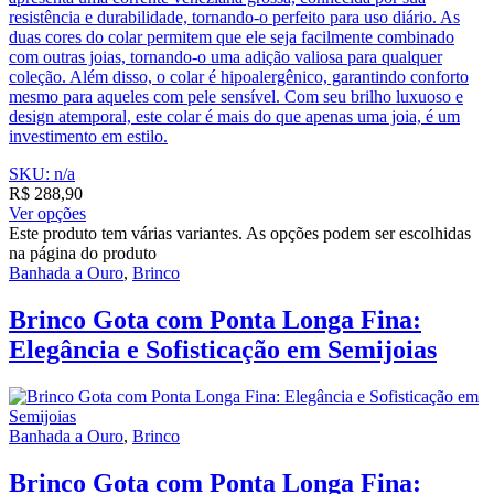
resistência e durabilidade, tornando-o perfeito para uso diário. As
duas cores do colar permitem que ele seja facilmente combinado
com outras joias, tornando-o uma adição valiosa para qualquer
coleção. Além disso, o colar é hipoalergênico, garantindo conforto
mesmo para aqueles com pele sensível. Com seu brilho luxuoso e
design atemporal, este colar é mais do que apenas uma joia, é um
investimento em estilo.
SKU: n/a
R$
288,90
Ver opções
Este produto tem várias variantes. As opções podem ser escolhidas
na página do produto
Banhada a Ouro
,
Brinco
Brinco Gota com Ponta Longa Fina:
Elegância e Sofisticação em Semijoias
Banhada a Ouro
,
Brinco
Brinco Gota com Ponta Longa Fina: