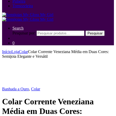
Pulseira
Tornozeleira
Search
Pesquisar por:
Pesquisar
0
Início
Loja
Colar
Colar Corrente Veneziana Média em Duas Cores:
Semijoia Elegante e Versátil
Banhada a Ouro
,
Colar
Colar Corrente Veneziana
Média em Duas Cores: