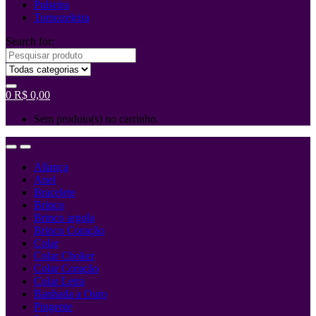
Pulseira
Tornozeleira
Search for:
0
R$
0,00
Sem produto(s) no carrinho.
Aliança
Anel
Bracelete
Brinco
Brinco argola
Brinco Coração
Colar
Colar Choker
Colar Coração
Colar Letra
Banhada a Ouro
Pingente