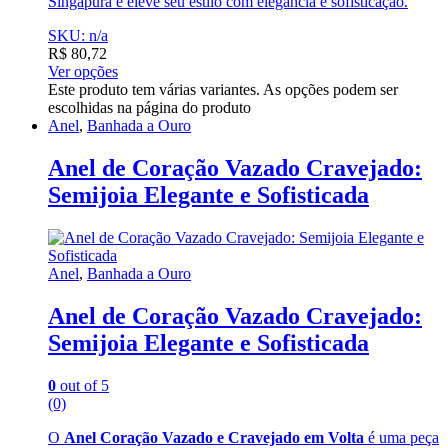
Singapura e eleve seu estilo com elegância e sofisticação.
SKU: n/a
R$
80,72
Ver opções
Este produto tem várias variantes. As opções podem ser
escolhidas na página do produto
Anel
,
Banhada a Ouro
Anel de Coração Vazado Cravejado:
Semijoia Elegante e Sofisticada
Anel
,
Banhada a Ouro
Anel de Coração Vazado Cravejado:
Semijoia Elegante e Sofisticada
0
out of 5
(0)
O
Anel Coração Vazado e Cravejado em Volta
é uma peça