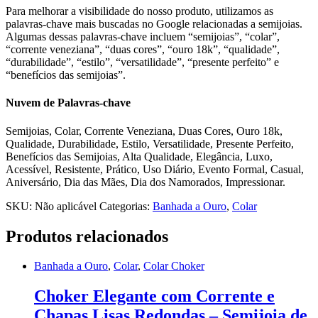
Para melhorar a visibilidade do nosso produto, utilizamos as
palavras-chave mais buscadas no Google relacionadas a semijoias.
Algumas dessas palavras-chave incluem “semijoias”, “colar”,
“corrente veneziana”, “duas cores”, “ouro 18k”, “qualidade”,
“durabilidade”, “estilo”, “versatilidade”, “presente perfeito” e
“benefícios das semijoias”.
Nuvem de Palavras-chave
Semijoias, Colar, Corrente Veneziana, Duas Cores, Ouro 18k,
Qualidade, Durabilidade, Estilo, Versatilidade, Presente Perfeito,
Benefícios das Semijoias, Alta Qualidade, Elegância, Luxo,
Acessível, Resistente, Prático, Uso Diário, Evento Formal, Casual,
Aniversário, Dia das Mães, Dia dos Namorados, Impressionar.
SKU:
Não aplicável
Categorias:
Banhada a Ouro
,
Colar
Produtos relacionados
Banhada a Ouro
,
Colar
,
Colar Choker
Choker Elegante com Corrente e
Chapas Lisas Redondas – Semijoia de