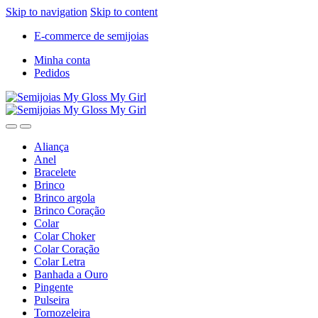
Skip to navigation
Skip to content
E-commerce de semijoias
Minha conta
Pedidos
Aliança
Anel
Bracelete
Brinco
Brinco argola
Brinco Coração
Colar
Colar Choker
Colar Coração
Colar Letra
Banhada a Ouro
Pingente
Pulseira
Tornozeleira