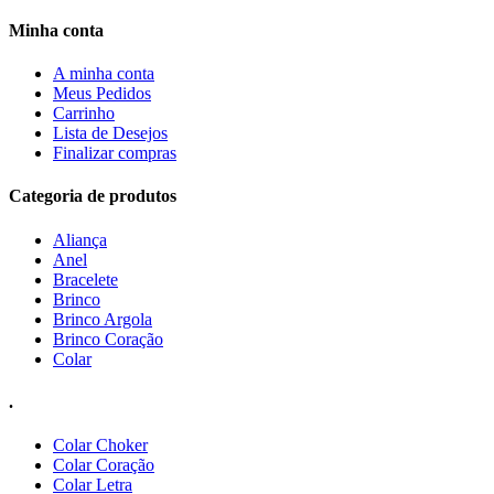
Minha conta
A minha conta
Meus Pedidos
Carrinho
Lista de Desejos
Finalizar compras
Categoria de produtos
Aliança
Anel
Bracelete
Brinco
Brinco Argola
Brinco Coração
Colar
.
Colar Choker
Colar Coração
Colar Letra