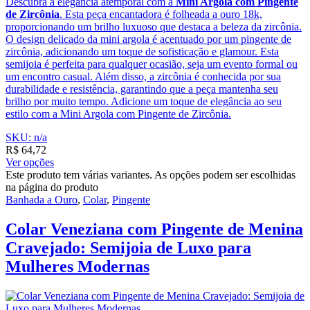
Descubra a elegância atemporal com a
Mini Argola com Pingente
de Zircônia
. Esta peça encantadora é folheada a ouro 18k,
proporcionando um brilho luxuoso que destaca a beleza da zircônia.
O design delicado da mini argola é acentuado por um pingente de
zircônia, adicionando um toque de sofisticação e glamour. Esta
semijoia é perfeita para qualquer ocasião, seja um evento formal ou
um encontro casual. Além disso, a zircônia é conhecida por sua
durabilidade e resistência, garantindo que a peça mantenha seu
brilho por muito tempo. Adicione um toque de elegância ao seu
estilo com a Mini Argola com Pingente de Zircônia.
SKU: n/a
R$
64,72
Ver opções
Este produto tem várias variantes. As opções podem ser escolhidas
na página do produto
Banhada a Ouro
,
Colar
,
Pingente
Colar Veneziana com Pingente de Menina
Cravejado: Semijoia de Luxo para
Mulheres Modernas