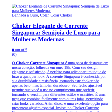
Banhada a Ouro
,
Colar
,
Colar Choker
Choker Elegante de Corrente
Singapura: Semijoia de Luxo para
Mulheres Modernas
0
out of 5
(0)
O
Choker Corrente Singapura
é uma peça de destaque em
nossa coleção, folheada em ouro 18k. Com seu design
elegante e sofisticado, é perfeito para adicionar um toque de
luxo a qualquer look. A corrente Singapura é conhecida por
sua durabilidade e resistência, tornando este choker não
apenas belo, mas também duradouro. Seu fecho ajustável
permite que você o use no comprimento que preferir,
tornando-o versátil para diferentes estilos e ocasiões. É uma
peça que combina facilmente com outras joias, permitindo
criar looks variados. Além disso, é uma excelente opção para
presentear alguém especial. Invista no Choker Corrente