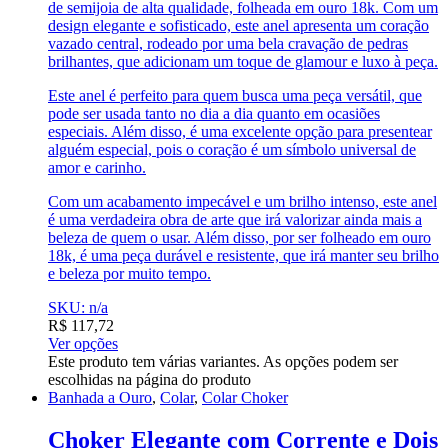
de semijoia de alta qualidade, folheada em ouro 18k. Com um
design elegante e sofisticado, este anel apresenta um coração
vazado central, rodeado por uma bela cravação de pedras
brilhantes, que adicionam um toque de glamour e luxo à peça.
Este anel é perfeito para quem busca uma peça versátil, que
pode ser usada tanto no dia a dia quanto em ocasiões
especiais. Além disso, é uma excelente opção para presentear
alguém especial, pois o coração é um símbolo universal de
amor e carinho.
Com um acabamento impecável e um brilho intenso, este anel
é uma verdadeira obra de arte que irá valorizar ainda mais a
beleza de quem o usar. Além disso, por ser folheado em ouro
18k, é uma peça durável e resistente, que irá manter seu brilho
e beleza por muito tempo.
SKU: n/a
R$
117,72
Ver opções
Este produto tem várias variantes. As opções podem ser
escolhidas na página do produto
Banhada a Ouro
,
Colar
,
Colar Choker
Choker Elegante com Corrente e Dois