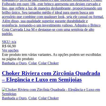
Folheado em ouro 18k, este brinco apresenta um design curvado e
liso, que reflete a luz de maneira deslumbrante, proporcionando um
brilho único. Seu tamanho médio é ideal para quem busca um
acessório que combine com qualquer look, seja ele casual ou formal.
Além disso, sua qualidade superior garante durabilidade e
resistência, tornando-o um investimento valioso. Adquira o Brinco
Gota Curvada Lisa M e destaque-se com uma semijoia de alto
padrão.
SKU: n/a
R$
66,90
Ver opções
Este produto tem várias variantes. As opções podem ser escolhidas
na página do produto
Banhada a Ouro
,
Colar
,
Colar Choker
Choker Riviera com Zircônia Quadrada
– Elegância e Luxo em Semijoias
Banhada a Ouro
,
Colar
,
Colar Choker