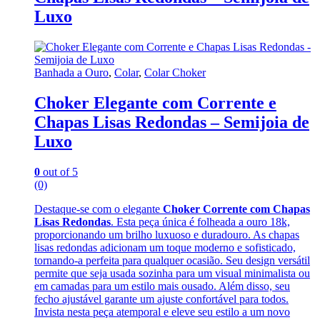
Luxo
Banhada a Ouro
,
Colar
,
Colar Choker
Choker Elegante com Corrente e
Chapas Lisas Redondas – Semijoia de
Luxo
0
out of 5
(0)
Destaque-se com o elegante
Choker Corrente com Chapas
Lisas Redondas
. Esta peça única é folheada a ouro 18k,
proporcionando um brilho luxuoso e duradouro. As chapas
lisas redondas adicionam um toque moderno e sofisticado,
tornando-a perfeita para qualquer ocasião. Seu design versátil
permite que seja usada sozinha para um visual minimalista ou
em camadas para um estilo mais ousado. Além disso, seu
fecho ajustável garante um ajuste confortável para todos.
Invista nesta peça atemporal e eleve seu estilo a um novo