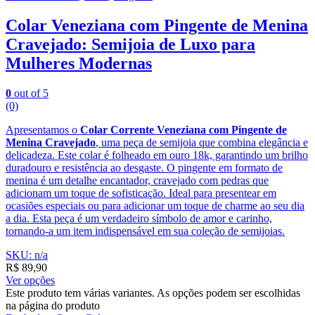
Colar Veneziana com Pingente de Menina
Cravejado: Semijoia de Luxo para
Mulheres Modernas
0
out of 5
(0)
Apresentamos o
Colar Corrente Veneziana com Pingente de
Menina Cravejado
, uma peça de semijoia que combina elegância e
delicadeza. Este colar é folheado em ouro 18k, garantindo um brilho
duradouro e resistência ao desgaste. O pingente em formato de
menina é um detalhe encantador, cravejado com pedras que
adicionam um toque de sofisticação. Ideal para presentear em
ocasiões especiais ou para adicionar um toque de charme ao seu dia
a dia. Esta peça é um verdadeiro símbolo de amor e carinho,
tornando-a um item indispensável em sua coleção de semijoias.
SKU: n/a
R$
89,90
Ver opções
Este produto tem várias variantes. As opções podem ser escolhidas
na página do produto