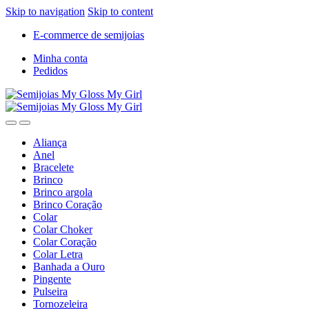
Skip to navigation
Skip to content
E-commerce de semijoias
Minha conta
Pedidos
Aliança
Anel
Bracelete
Brinco
Brinco argola
Brinco Coração
Colar
Colar Choker
Colar Coração
Colar Letra
Banhada a Ouro
Pingente
Pulseira
Tornozeleira