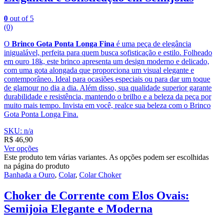
0
out of 5
(0)
O
Brinco Gota Ponta Longa Fina
é uma peça de elegância
inigualável, perfeita para quem busca sofisticação e estilo. Folheado
em ouro 18k, este brinco apresenta um design moderno e delicado,
com uma gota alongada que proporciona um visual elegante e
contemporâneo. Ideal para ocasiões especiais ou para dar um toque
de glamour no dia a dia. Além disso, sua qualidade superior garante
durabilidade e resistência, mantendo o brilho e a beleza da peça por
muito mais tempo. Invista em você, realce sua beleza com o Brinco
Gota Ponta Longa Fina.
SKU: n/a
R$
46,90
Ver opções
Este produto tem várias variantes. As opções podem ser escolhidas
na página do produto
Banhada a Ouro
,
Colar
,
Colar Choker
Choker de Corrente com Elos Ovais:
Semijoia Elegante e Moderna