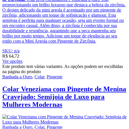
proporcionando um brilho luxuoso que destaca a beleza da zircônia.
O design delicado da mini argola é acentuado por um pingente de
zircônia, adicionando um toque de sofisticação e glamour. Esta
semijoia é perfeita para qualquer ocasião, seja um evento formal ou
um encontro casual. Além disso, a zircônia é conhecida por sua
durabilidade e resistência, garantindo que a peça mantenha seu
brilho por muito tempo. Adicione um toque de elegância ao seu
estilo com a Mini Argola com Pingente de Zircônia.
SKU: n/a
R$
64,72
Ver opções
Este produto tem várias variantes. As opções podem ser escolhidas
na página do produto
Banhada a Ouro
,
Colar
,
Pingente
Colar Veneziana com Pingente de Menina
Cravejado: Semijoia de Luxo para
Mulheres Modernas
Banhada a Ouro
,
Colar
,
Pingente