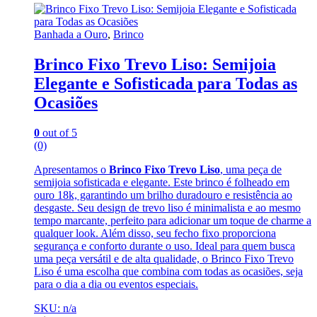
Banhada a Ouro
,
Brinco
Brinco Fixo Trevo Liso: Semijoia
Elegante e Sofisticada para Todas as
Ocasiões
0
out of 5
(0)
Apresentamos o
Brinco Fixo Trevo Liso
, uma peça de
semijoia sofisticada e elegante. Este brinco é folheado em
ouro 18k, garantindo um brilho duradouro e resistência ao
desgaste. Seu design de trevo liso é minimalista e ao mesmo
tempo marcante, perfeito para adicionar um toque de charme a
qualquer look. Além disso, seu fecho fixo proporciona
segurança e conforto durante o uso. Ideal para quem busca
uma peça versátil e de alta qualidade, o Brinco Fixo Trevo
Liso é uma escolha que combina com todas as ocasiões, seja
para o dia a dia ou eventos especiais.
SKU: n/a