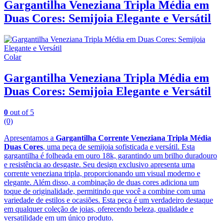
Gargantilha Veneziana Tripla Média em
Duas Cores: Semijoia Elegante e Versátil
Colar
Gargantilha Veneziana Tripla Média em
Duas Cores: Semijoia Elegante e Versátil
0
out of 5
(0)
Apresentamos a
Gargantilha Corrente Veneziana Tripla Média
Duas Cores
, uma peça de semijoia sofisticada e versátil. Esta
gargantilha é folheada em ouro 18k, garantindo um brilho duradouro
e resistência ao desgaste. Seu design exclusivo apresenta uma
corrente veneziana tripla, proporcionando um visual moderno e
elegante. Além disso, a combinação de duas cores adiciona um
toque de originalidade, permitindo que você a combine com uma
variedade de estilos e ocasiões. Esta peça é um verdadeiro destaque
em qualquer coleção de joias, oferecendo beleza, qualidade e
versatilidade em um único produto.