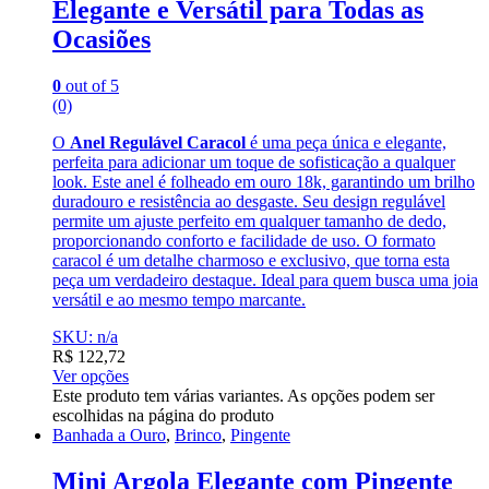
Elegante e Versátil para Todas as
Ocasiões
0
out of 5
(0)
O
Anel Regulável Caracol
é uma peça única e elegante,
perfeita para adicionar um toque de sofisticação a qualquer
look. Este anel é folheado em ouro 18k, garantindo um brilho
duradouro e resistência ao desgaste. Seu design regulável
permite um ajuste perfeito em qualquer tamanho de dedo,
proporcionando conforto e facilidade de uso. O formato
caracol é um detalhe charmoso e exclusivo, que torna esta
peça um verdadeiro destaque. Ideal para quem busca uma joia
versátil e ao mesmo tempo marcante.
SKU: n/a
R$
122,72
Ver opções
Este produto tem várias variantes. As opções podem ser
escolhidas na página do produto
Banhada a Ouro
,
Brinco
,
Pingente
Mini Argola Elegante com Pingente