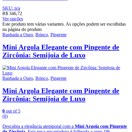
SKU: n/a
R$
346,72
Ver opções
Este produto tem várias variantes. As opções podem ser escolhidas
na página do produto
Banhada a Ouro
,
Brinco
,
Pingente
Mini Argola Elegante com Pingente de
Zircônia: Semijoia de Luxo
Banhada a Ouro
,
Brinco
,
Pingente
Mini Argola Elegante com Pingente de
Zircônia: Semijoia de Luxo
0
out of 5
(0)
Descubra a elegância atemporal com a
Mini Argola com Pingente
de Zircônia
. Esta peça encantadora é folheada a ouro 18k,