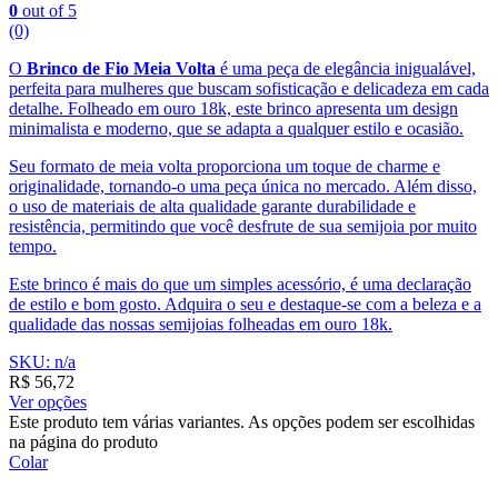
0
out of 5
(0)
O
Brinco de Fio Meia Volta
é uma peça de elegância inigualável,
perfeita para mulheres que buscam sofisticação e delicadeza em cada
detalhe. Folheado em ouro 18k, este brinco apresenta um design
minimalista e moderno, que se adapta a qualquer estilo e ocasião.
Seu formato de meia volta proporciona um toque de charme e
originalidade, tornando-o uma peça única no mercado. Além disso,
o uso de materiais de alta qualidade garante durabilidade e
resistência, permitindo que você desfrute de sua semijoia por muito
tempo.
Este brinco é mais do que um simples acessório, é uma declaração
de estilo e bom gosto. Adquira o seu e destaque-se com a beleza e a
qualidade das nossas semijoias folheadas em ouro 18k.
SKU: n/a
R$
56,72
Ver opções
Este produto tem várias variantes. As opções podem ser escolhidas
na página do produto
Colar