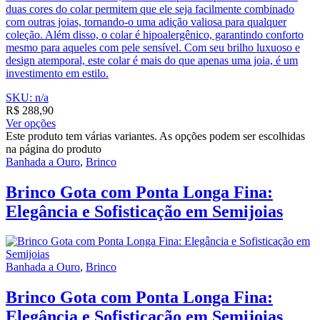
duas cores do colar permitem que ele seja facilmente combinado
com outras joias, tornando-o uma adição valiosa para qualquer
coleção. Além disso, o colar é hipoalergênico, garantindo conforto
mesmo para aqueles com pele sensível. Com seu brilho luxuoso e
design atemporal, este colar é mais do que apenas uma joia, é um
investimento em estilo.
SKU: n/a
R$
288,90
Ver opções
Este produto tem várias variantes. As opções podem ser escolhidas
na página do produto
Banhada a Ouro
,
Brinco
Brinco Gota com Ponta Longa Fina:
Elegância e Sofisticação em Semijoias
Banhada a Ouro
,
Brinco
Brinco Gota com Ponta Longa Fina:
Elegância e Sofisticação em Semijoias