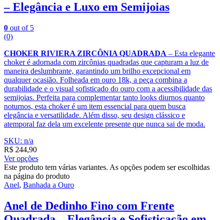
– Elegância e Luxo em Semijoias
0
out of 5
(0)
CHOKER RIVIERA ZIRCÔNIA QUADRADA
– Esta elegante
choker é adornada com zircônias quadradas que capturam a luz de
maneira deslumbrante, garantindo um brilho excepcional em
qualquer ocasião. Folheada em ouro 18k, a peça combina a
durabilidade e o visual sofisticado do ouro com a acessibilidade das
semijoias. Perfeita para complementar tanto looks diurnos quanto
noturnos, esta choker é um item essencial para quem busca
elegância e versatilidade. Além disso, seu design clássico e
atemporal faz dela um excelente presente que nunca sai de moda.
SKU: n/a
R$
244,90
Ver opções
Este produto tem várias variantes. As opções podem ser escolhidas
na página do produto
Anel
,
Banhada a Ouro
Anel de Dedinho Fino com Frente
Quadrada – Elegância e Sofisticação em