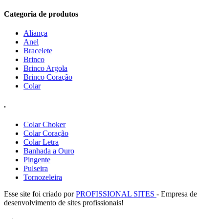
Categoria de produtos
Aliança
Anel
Bracelete
Brinco
Brinco Argola
Brinco Coração
Colar
.
Colar Choker
Colar Coração
Colar Letra
Banhada a Ouro
Pingente
Pulseira
Tornozeleira
Esse site foi criado por
PROFISSIONAL SITES
- Empresa de
desenvolvimento de sites profissionais!