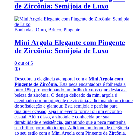
de Zircônia: Semijoia de Luxo
Banhada a Ouro
,
Brinco
,
Pingente
Mini Argola Elegante com Pingente
de Zircônia: Semijoia de Luxo
0
out of 5
(0)
Descubra a elegância atemporal com a
Mini Argola com
Pingente de Zircônia
. Esta peça encantadora é folheada a
ouro 18k, proporcionando um brilho luxuoso que destaca a
beleza da zircônia. O design delicado da mini argola é
acentuado por um pingente de zircônia, adicionando um toque
de sofisticação e glamour. Esta semijoia é perfeita para
qualquer ocasião, seja um evento formal ou um encontro
casual. Além disso, a zircônia é conhecida por sua
durabilidade e resistência, garantindo que a peça mantenha
seu brilho por muito tempo. Adicione um toque de elegância
ao seu estilo com a Mini Argola com Pingente de Zircônia.