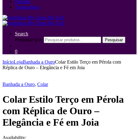
Pulseira
Tornozeleira
Search
Pesquisar por:
Pesquisar
0
Início
Loja
Banhada a Ouro
Colar Estilo Terço em Pérola com
Réplica de Ouro – Elegância e Fé em Joia
Banhada a Ouro
,
Colar
Colar Estilo Terço em Pérola
com Réplica de Ouro –
Elegância e Fé em Joia
Availability: