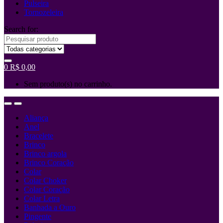
Pulseira
Tornozeleira
Search for:
0
R$
0,00
Sem produto(s) no carrinho.
Aliança
Anel
Bracelete
Brinco
Brinco argola
Brinco Coração
Colar
Colar Choker
Colar Coração
Colar Letra
Banhada a Ouro
Pingente