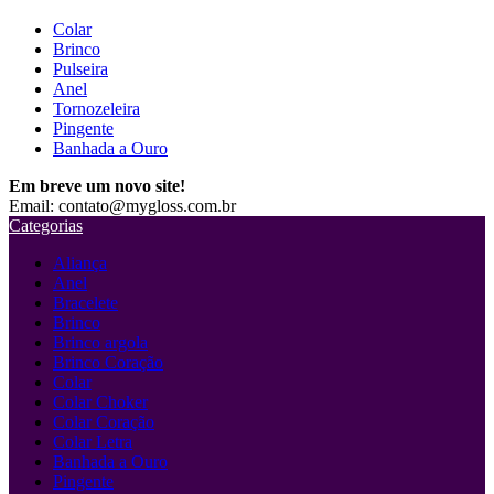
Colar
Brinco
Pulseira
Anel
Tornozeleira
Pingente
Banhada a Ouro
Em breve um novo site!
Email: contato@mygloss.com.br
Categorias
Aliança
Anel
Bracelete
Brinco
Brinco argola
Brinco Coração
Colar
Colar Choker
Colar Coração
Colar Letra
Banhada a Ouro
Pingente