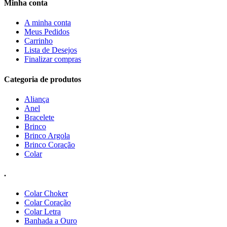
Minha conta
A minha conta
Meus Pedidos
Carrinho
Lista de Desejos
Finalizar compras
Categoria de produtos
Aliança
Anel
Bracelete
Brinco
Brinco Argola
Brinco Coração
Colar
.
Colar Choker
Colar Coração
Colar Letra
Banhada a Ouro