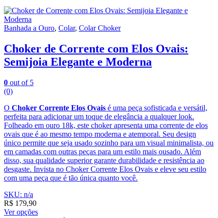
Banhada a Ouro
,
Colar
,
Colar Choker
Choker de Corrente com Elos Ovais:
Semijoia Elegante e Moderna
0
out of 5
(0)
O
Choker Corrente Elos Ovais
é uma peça sofisticada e versátil,
perfeita para adicionar um toque de elegância a qualquer look.
Folheado em ouro 18k, este choker apresenta uma corrente de elos
ovais que é ao mesmo tempo moderna e atemporal. Seu design
único permite que seja usado sozinho para um visual minimalista, ou
em camadas com outras peças para um estilo mais ousado. Além
disso, sua qualidade superior garante durabilidade e resistência ao
desgaste. Invista no Choker Corrente Elos Ovais e eleve seu estilo
com uma peça que é tão única quanto você.
SKU: n/a
R$
179,90
Ver opções