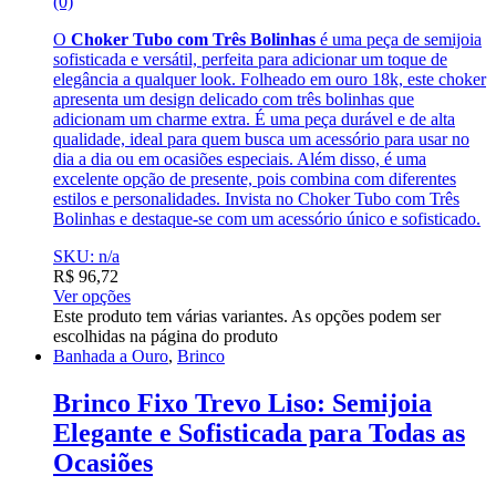
(0)
O
Choker Tubo com Três Bolinhas
é uma peça de semijoia
sofisticada e versátil, perfeita para adicionar um toque de
elegância a qualquer look. Folheado em ouro 18k, este choker
apresenta um design delicado com três bolinhas que
adicionam um charme extra. É uma peça durável e de alta
qualidade, ideal para quem busca um acessório para usar no
dia a dia ou em ocasiões especiais. Além disso, é uma
excelente opção de presente, pois combina com diferentes
estilos e personalidades. Invista no Choker Tubo com Três
Bolinhas e destaque-se com um acessório único e sofisticado.
SKU: n/a
R$
96,72
Ver opções
Este produto tem várias variantes. As opções podem ser
escolhidas na página do produto
Banhada a Ouro
,
Brinco
Brinco Fixo Trevo Liso: Semijoia
Elegante e Sofisticada para Todas as
Ocasiões