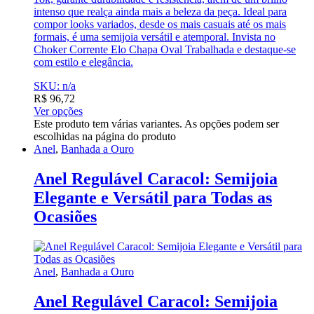
intenso que realça ainda mais a beleza da peça. Ideal para
compor looks variados, desde os mais casuais até os mais
formais, é uma semijoia versátil e atemporal. Invista no
Choker Corrente Elo Chapa Oval Trabalhada e destaque-se
com estilo e elegância.
SKU: n/a
R$
96,72
Ver opções
Este produto tem várias variantes. As opções podem ser
escolhidas na página do produto
Anel
,
Banhada a Ouro
Anel Regulável Caracol: Semijoia
Elegante e Versátil para Todas as
Ocasiões
Anel
,
Banhada a Ouro
Anel Regulável Caracol: Semijoia