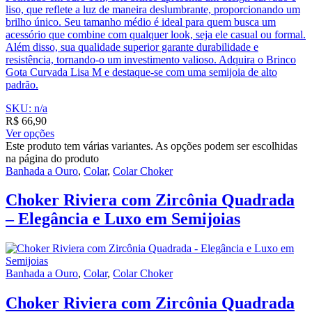
liso, que reflete a luz de maneira deslumbrante, proporcionando um
brilho único. Seu tamanho médio é ideal para quem busca um
acessório que combine com qualquer look, seja ele casual ou formal.
Além disso, sua qualidade superior garante durabilidade e
resistência, tornando-o um investimento valioso. Adquira o Brinco
Gota Curvada Lisa M e destaque-se com uma semijoia de alto
padrão.
SKU: n/a
R$
66,90
Ver opções
Este produto tem várias variantes. As opções podem ser escolhidas
na página do produto
Banhada a Ouro
,
Colar
,
Colar Choker
Choker Riviera com Zircônia Quadrada
– Elegância e Luxo em Semijoias
Banhada a Ouro
,
Colar
,
Colar Choker
Choker Riviera com Zircônia Quadrada