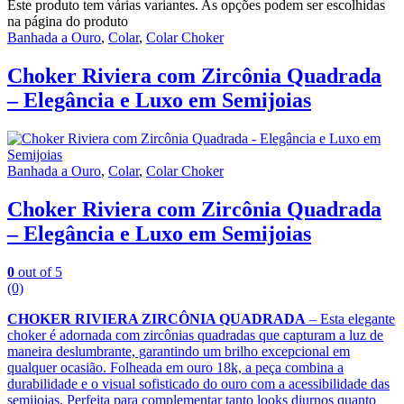
Este produto tem várias variantes. As opções podem ser escolhidas
na página do produto
Banhada a Ouro
,
Colar
,
Colar Choker
Choker Riviera com Zircônia Quadrada
– Elegância e Luxo em Semijoias
Banhada a Ouro
,
Colar
,
Colar Choker
Choker Riviera com Zircônia Quadrada
– Elegância e Luxo em Semijoias
0
out of 5
(0)
CHOKER RIVIERA ZIRCÔNIA QUADRADA
– Esta elegante
choker é adornada com zircônias quadradas que capturam a luz de
maneira deslumbrante, garantindo um brilho excepcional em
qualquer ocasião. Folheada em ouro 18k, a peça combina a
durabilidade e o visual sofisticado do ouro com a acessibilidade das
semijoias. Perfeita para complementar tanto looks diurnos quanto