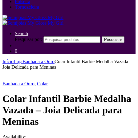
Pulseira
Tornozeleira
Search
Pesquisar por:
Pesquisar
0
Início
Loja
Banhada a Ouro
Colar Infantil Barbie Medalha Vazada –
Joia Delicada para Meninas
Banhada a Ouro
,
Colar
Colar Infantil Barbie Medalha
Vazada – Joia Delicada para
Meninas
Availability: