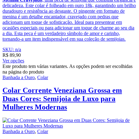
delicadeza. Este colar é folheado em ouro 18k, garantindo um brilho
duradouro e resistência ao desgaste. O pingente em formato de
menina é um detalhe encantador, cravejado com pedras que
adicionam um toque de sofisticação. Ideal para presentear em
ocasiões especiais ou para adicionar um toque de charme ao seu dia
a dia. Esta peça é um verdadeiro símbolo de amor e carinho,
tornando-a um item indispensável em sua coleção de semijoias.
SKU: n/a
R$
89,90
Ver opções
Este produto tem várias variantes. As opções podem ser escolhidas
na página do produto
Banhada a Ouro
,
Colar
Colar Corrente Veneziana Grossa em
Duas Cores: Semijoia de Luxo para
Mulheres Modernas
Banhada a Ouro
,
Colar