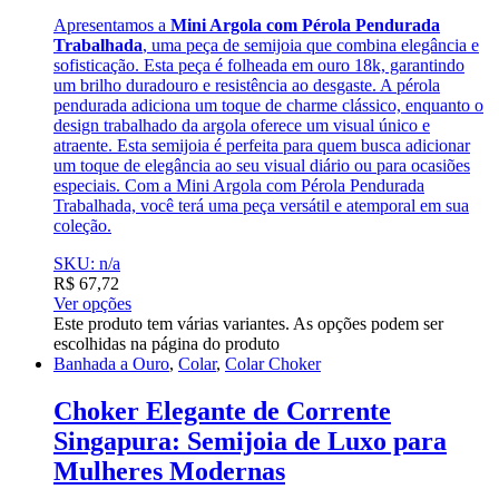
Apresentamos a
Mini Argola com Pérola Pendurada
Trabalhada
, uma peça de semijoia que combina elegância e
sofisticação. Esta peça é folheada em ouro 18k, garantindo
um brilho duradouro e resistência ao desgaste. A pérola
pendurada adiciona um toque de charme clássico, enquanto o
design trabalhado da argola oferece um visual único e
atraente. Esta semijoia é perfeita para quem busca adicionar
um toque de elegância ao seu visual diário ou para ocasiões
especiais. Com a Mini Argola com Pérola Pendurada
Trabalhada, você terá uma peça versátil e atemporal em sua
coleção.
SKU: n/a
R$
67,72
Ver opções
Este produto tem várias variantes. As opções podem ser
escolhidas na página do produto
Banhada a Ouro
,
Colar
,
Colar Choker
Choker Elegante de Corrente
Singapura: Semijoia de Luxo para
Mulheres Modernas