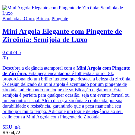
Banhada a Ouro
,
Brinco
,
Pingente
Mini Argola Elegante com Pingente de
Zircônia: Semijoia de Luxo
0
out of 5
(0)
Descubra a elegância atemporal com a
Mini Argola com Pingente
de Zircônia
. Esta peça encantadora é folheada a ouro 18k,
proporcionando um brilho luxuoso que destaca a beleza da zircônia.
O design delicado da mini argola é acentuado por um pingente de
zircônia, adicionando um toque de sofisticação e glamour. Esta
semijoia é perfeita para qualquer ocasião, seja um evento formal ou
um encontro casual. Além disso, a zircônia é conhecida por sua
durabilidade e resistência, garantindo que a peça mantenha seu
brilho por muito tempo. Adicione um toque de elegância ao seu
estilo com a Mini Argola com Pingente de Zircônia.
SKU: n/a
R$
64,72