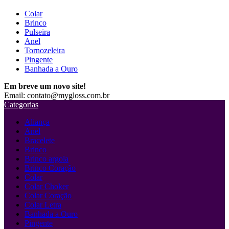
Colar
Brinco
Pulseira
Anel
Tornozeleira
Pingente
Banhada a Ouro
Em breve um novo site!
Email: contato@mygloss.com.br
Categorias
Aliança
Anel
Bracelete
Brinco
Brinco argola
Brinco Coração
Colar
Colar Choker
Colar Coração
Colar Letra
Banhada a Ouro
Pingente