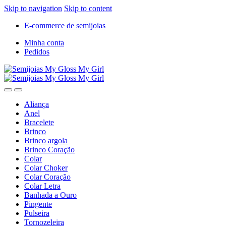
Skip to navigation
Skip to content
E-commerce de semijoias
Minha conta
Pedidos
Aliança
Anel
Bracelete
Brinco
Brinco argola
Brinco Coração
Colar
Colar Choker
Colar Coração
Colar Letra
Banhada a Ouro
Pingente
Pulseira
Tornozeleira