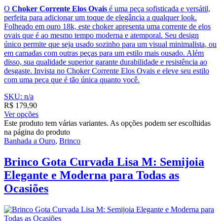
O
Choker Corrente Elos Ovais
é uma peça sofisticada e versátil,
perfeita para adicionar um toque de elegância a qualquer look.
Folheado em ouro 18k, este choker apresenta uma corrente de elos
ovais que é ao mesmo tempo moderna e atemporal. Seu design
único permite que seja usado sozinho para um visual minimalista, ou
em camadas com outras peças para um estilo mais ousado. Além
disso, sua qualidade superior garante durabilidade e resistência ao
desgaste. Invista no Choker Corrente Elos Ovais e eleve seu estilo
com uma peça que é tão única quanto você.
SKU: n/a
R$
179,90
Ver opções
Este produto tem várias variantes. As opções podem ser escolhidas
na página do produto
Banhada a Ouro
,
Brinco
Brinco Gota Curvada Lisa M: Semijoia
Elegante e Moderna para Todas as
Ocasiões