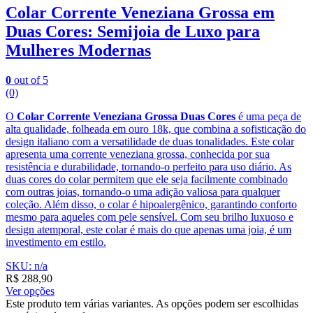
Colar Corrente Veneziana Grossa em
Duas Cores: Semijoia de Luxo para
Mulheres Modernas
0
out of 5
(0)
O
Colar Corrente Veneziana Grossa Duas Cores
é uma peça de
alta qualidade, folheada em ouro 18k, que combina a sofisticação do
design italiano com a versatilidade de duas tonalidades. Este colar
apresenta uma corrente veneziana grossa, conhecida por sua
resistência e durabilidade, tornando-o perfeito para uso diário. As
duas cores do colar permitem que ele seja facilmente combinado
com outras joias, tornando-o uma adição valiosa para qualquer
coleção. Além disso, o colar é hipoalergênico, garantindo conforto
mesmo para aqueles com pele sensível. Com seu brilho luxuoso e
design atemporal, este colar é mais do que apenas uma joia, é um
investimento em estilo.
SKU: n/a
R$
288,90
Ver opções
Este produto tem várias variantes. As opções podem ser escolhidas