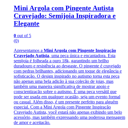
Mini Argola com Pingente Autista
Cravejado: Semijoia Inspiradora e
Elegante
0
out of 5
(0)
Apresentamos a
Mini Argola com Pingente Inspiração
Cravejado Autista
, uma peça única e encantadora. Esta
semijoia é folheada a ouro 18k, garantindo um brilho
duradouro e resistência ao desgaste. O pingente é cravejado
com pedras brilhantes, adicionando um toque de elegância e
sofisticação. O design inspirado no autismo torna esta peça
não apenas uma bela adição à sua coleção de joias, mas
também uma maneira significativa de mostrar apoio e
conscientização sobre o autismo. É uma peça versátil que
pode ser usada em qualquer ocasião, seja um evento formal
ou casual. Além disso, é um presente perfeito para alguém
especial. Com a Mini Argola com Pingente Inspiração
Cravejado Autista, você estará não apenas exibindo um belo
acessório, mas também expressando uma poderosa mensagem
de amor e aceitação.