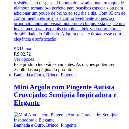
resistência ao desgaste. O ponto de luz adiciona um toque de
glamour, tornando-o perfeito para ocasiões especiais ou para
adicionar um pouco de brilho ao seu dia a dia. Com 35 cm de
comprimento, ele se ajusta confortavelmente ao pescoço,
proporcionando um visual moderno e chique. Esta peça é um
investimento valioso, pois combina a beleza do ouro com a
durabilidade do folheado. Adquira o seu e destaque-se com
elegância e sofisticação!
SKU: n/a
R$
92,72
Ver opções
Este produto tem várias variantes. As opções podem ser
escolhidas na página do produto
Banhada a Ouro
,
Brinco
,
Pingente
Mini Argola com Pingente Autista
Cravejado: Semijoia Inspiradora e
Elegante
Banhada a Ouro
,
Brinco
,
Pingente