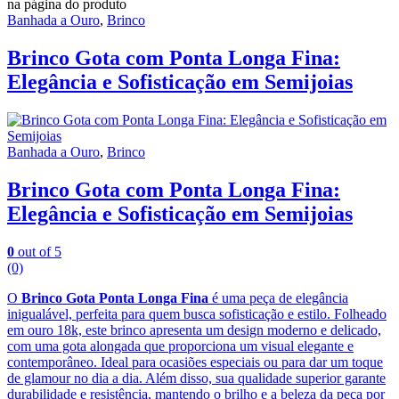
na página do produto
Banhada a Ouro
,
Brinco
Brinco Gota com Ponta Longa Fina:
Elegância e Sofisticação em Semijoias
Banhada a Ouro
,
Brinco
Brinco Gota com Ponta Longa Fina:
Elegância e Sofisticação em Semijoias
0
out of 5
(0)
O
Brinco Gota Ponta Longa Fina
é uma peça de elegância
inigualável, perfeita para quem busca sofisticação e estilo. Folheado
em ouro 18k, este brinco apresenta um design moderno e delicado,
com uma gota alongada que proporciona um visual elegante e
contemporâneo. Ideal para ocasiões especiais ou para dar um toque
de glamour no dia a dia. Além disso, sua qualidade superior garante
durabilidade e resistência, mantendo o brilho e a beleza da peça por