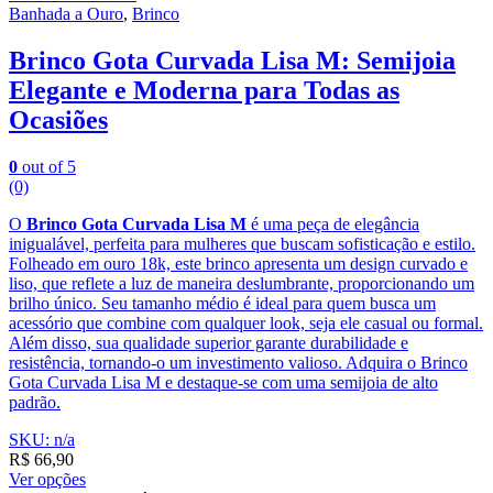
Banhada a Ouro
,
Brinco
Brinco Gota Curvada Lisa M: Semijoia
Elegante e Moderna para Todas as
Ocasiões
0
out of 5
(0)
O
Brinco Gota Curvada Lisa M
é uma peça de elegância
inigualável, perfeita para mulheres que buscam sofisticação e estilo.
Folheado em ouro 18k, este brinco apresenta um design curvado e
liso, que reflete a luz de maneira deslumbrante, proporcionando um
brilho único. Seu tamanho médio é ideal para quem busca um
acessório que combine com qualquer look, seja ele casual ou formal.
Além disso, sua qualidade superior garante durabilidade e
resistência, tornando-o um investimento valioso. Adquira o Brinco
Gota Curvada Lisa M e destaque-se com uma semijoia de alto
padrão.
SKU: n/a
R$
66,90
Ver opções