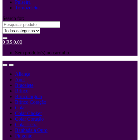
Pulseira
Tornozeleira
Search for:
0
R$
0,00
Sem produto(s) no carrinho.
Aliança
Anel
Bracelete
Brinco
Brinco argola
Brinco Coração
Colar
Colar Choker
Colar Coração
Colar Letra
Banhada a Ouro
Pingente