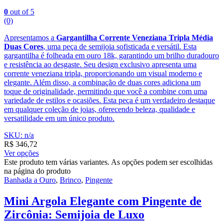
0
out of 5
(0)
Apresentamos a
Gargantilha Corrente Veneziana Tripla Média
Duas Cores
, uma peça de semijoia sofisticada e versátil. Esta
gargantilha é folheada em ouro 18k, garantindo um brilho duradouro
e resistência ao desgaste. Seu design exclusivo apresenta uma
corrente veneziana tripla, proporcionando um visual moderno e
elegante. Além disso, a combinação de duas cores adiciona um
toque de originalidade, permitindo que você a combine com uma
variedade de estilos e ocasiões. Esta peça é um verdadeiro destaque
em qualquer coleção de joias, oferecendo beleza, qualidade e
versatilidade em um único produto.
SKU: n/a
R$
346,72
Ver opções
Este produto tem várias variantes. As opções podem ser escolhidas
na página do produto
Banhada a Ouro
,
Brinco
,
Pingente
Mini Argola Elegante com Pingente de
Zircônia: Semijoia de Luxo