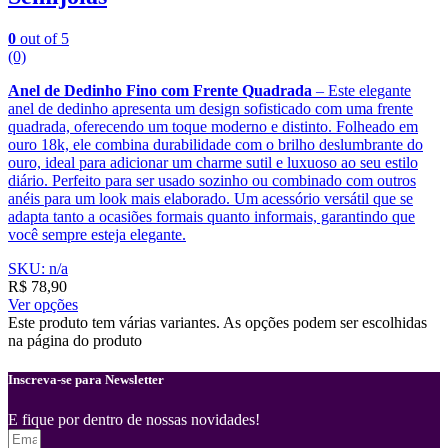
0
out of 5
(0)
Anel de Dedinho Fino com Frente Quadrada
– Este elegante
anel de dedinho apresenta um design sofisticado com uma frente
quadrada, oferecendo um toque moderno e distinto. Folheado em
ouro 18k, ele combina durabilidade com o brilho deslumbrante do
ouro, ideal para adicionar um charme sutil e luxuoso ao seu estilo
diário. Perfeito para ser usado sozinho ou combinado com outros
anéis para um look mais elaborado. Um acessório versátil que se
adapta tanto a ocasiões formais quanto informais, garantindo que
você sempre esteja elegante.
SKU: n/a
R$
78,90
Ver opções
Este produto tem várias variantes. As opções podem ser escolhidas
na página do produto
Inscreva-se para Newsletter
E fique por dentro de nossas novidades!