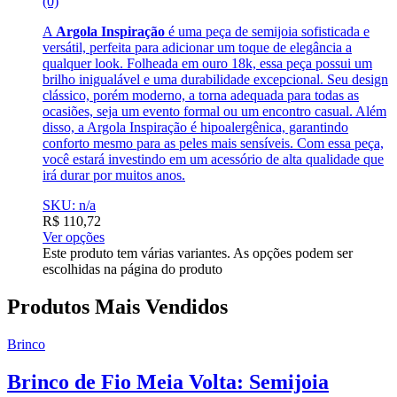
(0)
A
Argola Inspiração
é uma peça de semijoia sofisticada e
versátil, perfeita para adicionar um toque de elegância a
qualquer look. Folheada em ouro 18k, essa peça possui um
brilho inigualável e uma durabilidade excepcional. Seu design
clássico, porém moderno, a torna adequada para todas as
ocasiões, seja um evento formal ou um encontro casual. Além
disso, a Argola Inspiração é hipoalergênica, garantindo
conforto mesmo para as peles mais sensíveis. Com essa peça,
você estará investindo em um acessório de alta qualidade que
irá durar por muitos anos.
SKU: n/a
R$
110,72
Ver opções
Este produto tem várias variantes. As opções podem ser
escolhidas na página do produto
Produtos Mais Vendidos
Brinco
Brinco de Fio Meia Volta: Semijoia