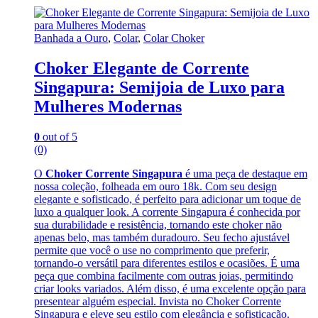
Banhada a Ouro
,
Colar
,
Colar Choker
Choker Elegante de Corrente
Singapura: Semijoia de Luxo para
Mulheres Modernas
0
out of 5
(0)
O
Choker Corrente Singapura
é uma peça de destaque em
nossa coleção, folheada em ouro 18k. Com seu design
elegante e sofisticado, é perfeito para adicionar um toque de
luxo a qualquer look. A corrente Singapura é conhecida por
sua durabilidade e resistência, tornando este choker não
apenas belo, mas também duradouro. Seu fecho ajustável
permite que você o use no comprimento que preferir,
tornando-o versátil para diferentes estilos e ocasiões. É uma
peça que combina facilmente com outras joias, permitindo
criar looks variados. Além disso, é uma excelente opção para
presentear alguém especial. Invista no Choker Corrente
Singapura e eleve seu estilo com elegância e sofisticação.