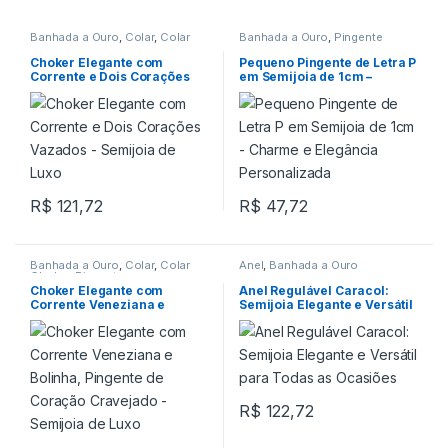
Banhada a Ouro
,
Colar
,
Colar
Banhada a Ouro
,
Pingente
Choker
Choker Elegante com
Pequeno Pingente de Letra P
Corrente e Dois Corações
em Semijoia de 1cm –
Vazados – Semijoia de Luxo
Charme e Elegância
Personalizada
R$
121,72
R$
47,72
Banhada a Ouro
,
Colar
,
Colar
Anel
,
Banhada a Ouro
Choker
,
Pingente
Choker Elegante com
Anel Regulável Caracol:
Corrente Veneziana e
Semijoia Elegante e Versátil
Bolinha, Pingente de
para Todas as Ocasiões
Coração Cravejado –
Semijoia de Luxo
R$
122,72