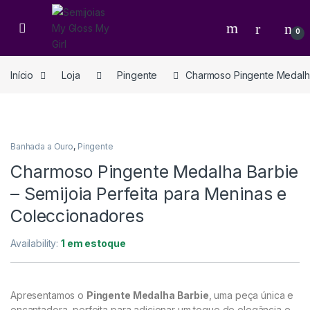
0
Início
Loja
Pingente
Charmoso Pingente Medalha
Banhada a Ouro
,
Pingente
Charmoso Pingente Medalha Barbie
– Semijoia Perfeita para Meninas e
Coleccionadores
Availability:
1 em estoque
Apresentamos o
Pingente Medalha Barbie
, uma peça única e
encantadora, perfeita para adicionar um toque de elegância e