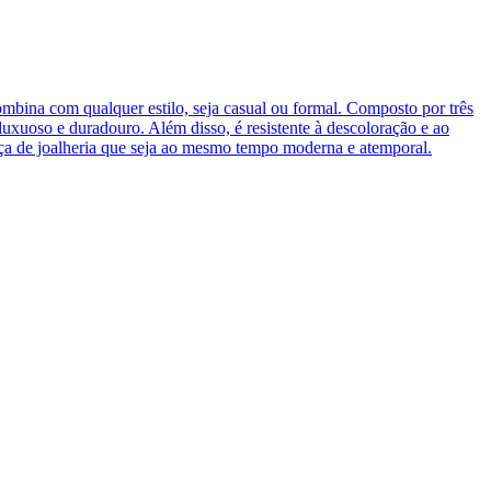
ombina com qualquer estilo, seja casual ou formal. Composto por três
luxuoso e duradouro. Além disso, é resistente à descoloração e ao
eça de joalheria que seja ao mesmo tempo moderna e atemporal.