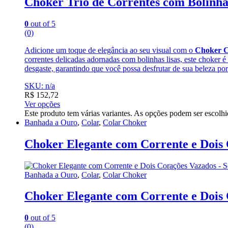
Choker Trio de Correntes com Bolinha
0
out of 5
(0)
Adicione um toque de elegância ao seu visual com o
Choker Co
correntes delicadas adornadas com bolinhas lisas, este choker 
desgaste, garantindo que você possa desfrutar de sua beleza p
SKU: n/a
R$
152,72
Ver opções
Este produto tem várias variantes. As opções podem ser escolh
Banhada a Ouro
,
Colar
,
Colar Choker
Choker Elegante com Corrente e Dois 
Banhada a Ouro
,
Colar
,
Colar Choker
Choker Elegante com Corrente e Dois 
0
out of 5
(0)