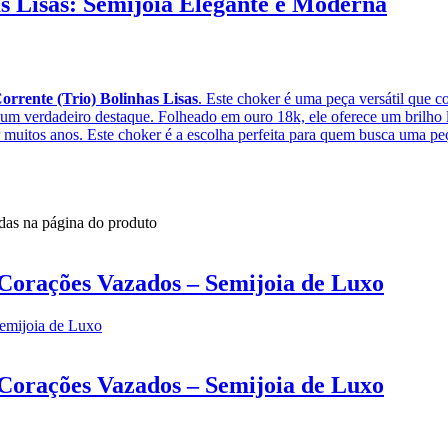
s Lisas: Semijoia Elegante e Moderna
rrente (Trio) Bolinhas Lisas
. Este choker é uma peça versátil que c
é um verdadeiro destaque. Folheado em ouro 18k, ele oferece um brilho 
or muitos anos. Este choker é a escolha perfeita para quem busca uma p
idas na página do produto
Corações Vazados – Semijoia de Luxo
Corações Vazados – Semijoia de Luxo