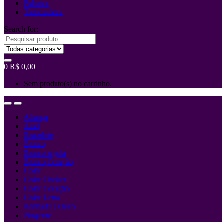
Pulseira
Tornozeleira
Search for:
0
R$
0,00
Sem produto(s) no carrinho.
Aliança
Anel
Bracelete
Brinco
Brinco argola
Brinco Coração
Colar
Colar Choker
Colar Coração
Colar Letra
Banhada a Ouro
Pingente