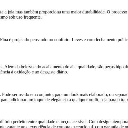
za a joia mas também proporciona uma maior durabilidade. O processo 
esmo sob uso frequente.
Fina é projetado pensando no conforto. Leves e com fechamento prátic
. Além da beleza e do acabamento de alta qualidade, são peças hipoaler
tência à oxidação e ao desgaste diário.
l. Pode ser usado em conjunto, para um look mais elaborado, ou sepa
 para adicionar um toque de elegância a qualquer outfit, seja para o tr
brio perfeito entre qualidade e preço acessível. Com design atemporal,
nte garante uma experiência de compra excepcional, com garantia de q