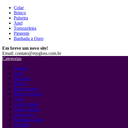
Colar
Brinco
Pulseira
Anel
Tornozeleira
Pingente
Banhada a Ouro
Em breve um novo site!
Email: contato@mygloss.com.br
Categorias
Aliança
Anel
Bracelete
Brinco
Brinco argola
Brinco Coração
Colar
Colar Choker
Colar Coração
Colar Letra
Banhada a Ouro
Pingente