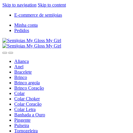
Skip to navigation
Skip to content
E-commerce de semijoias
Minha conta
Pedidos
Aliança
Anel
Bracelete
Brinco
Brinco argola
Brinco Coração
Colar
Colar Choker
Colar Coração
Colar Letra
Banhada a Ouro
Pingente
Pulseira
Tornozeleira