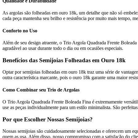
Qualidade e Durabilidade
As argolas são folheadas em ouro 18k, um detalhe que não só embele
cada peça mantenha seu brilho e resistência por muito mais tempo, m
Conforto no Uso
Além de seu design atraente, o Trio Argola Quadrada Frente Boleada 
agradável ao usar durante todo o dia ou em ocasiões especiais.
Benefícios das Semijoias Folheadas em Ouro 18k
Optar por semijoias folheadas em ouro 18k traz uma série de vantagens
outra característica marcante, pois o ouro 18k garante uma maior resis
Como Combinar seu Trio de Argolas
O Trio Argola Quadrada Frente Boleada Fina é extremamente versáti
use as peças individualmente para um estilo minimalista. São perfeitas
Por que Escolher Nossas Semijoias?
Nossas semijoias são cuidadosamente selecionadas e oferecem um equilí
quem as usa. Além disso, nosso compromisso com a satisfação do clie