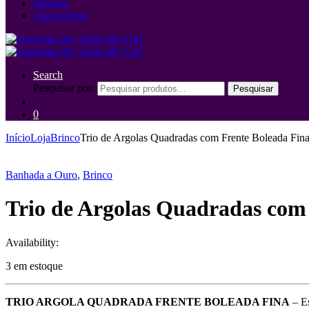
Pulseira
Tornozeleira
Search
Pesquisar por:
Pesquisar
0
Início
Loja
Brinco
Trio de Argolas Quadradas com Frente Boleada Fina
Banhada a Ouro
,
Brinco
Trio de Argolas Quadradas com 
Availability:
3 em estoque
TRIO ARGOLA QUADRADA FRENTE BOLEADA FINA
– Es