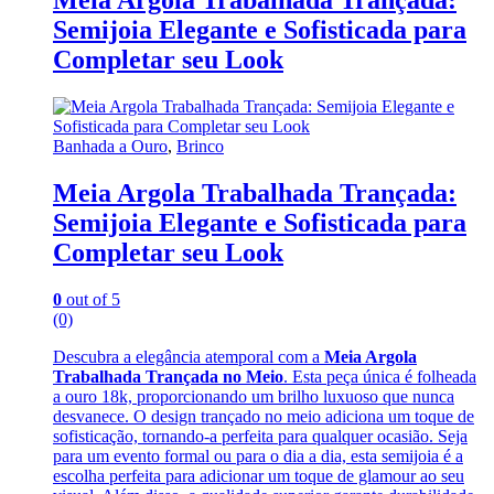
Meia Argola Trabalhada Trançada:
Semijoia Elegante e Sofisticada para
Completar seu Look
Banhada a Ouro
,
Brinco
Meia Argola Trabalhada Trançada:
Semijoia Elegante e Sofisticada para
Completar seu Look
0
out of 5
(0)
Descubra a elegância atemporal com a
Meia Argola
Trabalhada Trançada no Meio
. Esta peça única é folheada
a ouro 18k, proporcionando um brilho luxuoso que nunca
desvanece. O design trançado no meio adiciona um toque de
sofisticação, tornando-a perfeita para qualquer ocasião. Seja
para um evento formal ou para o dia a dia, esta semijoia é a
escolha perfeita para adicionar um toque de glamour ao seu