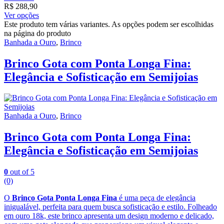
R$
288,90
Ver opções
Este produto tem várias variantes. As opções podem ser escolhidas
na página do produto
Banhada a Ouro
,
Brinco
Brinco Gota com Ponta Longa Fina:
Elegância e Sofisticação em Semijoias
Banhada a Ouro
,
Brinco
Brinco Gota com Ponta Longa Fina:
Elegância e Sofisticação em Semijoias
0
out of 5
(0)
O
Brinco Gota Ponta Longa Fina
é uma peça de elegância
inigualável, perfeita para quem busca sofisticação e estilo. Folheado
em ouro 18k, este brinco apresenta um design moderno e delicado,