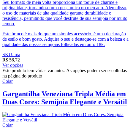
Seu formato de meia volta proporciona um toque de charme e
originalidade, tornando-o uma peça única no mercado. Além disso,
o uso de materiais de alta qualidade garante durabilidade e
resistência, permitindo que você desfrute de sua semijoia por muito
tempo.
Este brinco é mais do que um simples acessório, é uma declaração
de estilo e bom gosto. Adquira o seu e destaque-se com a beleza e a
qualidade das nossas semijoias folheadas em ouro 18k.
SKU: n/a
R$
56,72
Ver opções
Este produto tem várias variantes. As opções podem ser escolhidas
na página do produto
Colar
Gargantilha Veneziana Tripla Média em
Duas Cores: Semijoia Elegante e Versátil
Colar