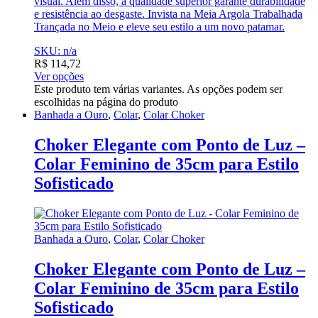
visual. Além disso, a qualidade superior garante durabilidade
e resistência ao desgaste. Invista na Meia Argola Trabalhada
Trançada no Meio e eleve seu estilo a um novo patamar.
SKU: n/a
R$
114,72
Ver opções
Este produto tem várias variantes. As opções podem ser
escolhidas na página do produto
Banhada a Ouro
,
Colar
,
Colar Choker
Choker Elegante com Ponto de Luz –
Colar Feminino de 35cm para Estilo
Sofisticado
Banhada a Ouro
,
Colar
,
Colar Choker
Choker Elegante com Ponto de Luz –
Colar Feminino de 35cm para Estilo
Sofisticado