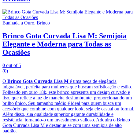
Banhada a Ouro
,
Brinco
Brinco Gota Curvada Lisa M: Semijoia
Elegante e Moderna para Todas as
Ocasiões
0
out of 5
(0)
O
Brinco Gota Curvada Lisa M
é uma peça de elegância
inigualável, perfeita para mulheres que buscam sofisticação e estilo.
Folheado em ouro 18k, este brinco apresenta um design curvado e
liso, que reflete a luz de maneira deslumbrante, proporcionando um
brilho único. Seu tamanho médio é ideal para quem busca um
acessório que combine com qualquer look, seja ele casual ou formal.
Além disso, sua qualidade superior garante durabilidade e
resistência, tornando-o um investimento valioso. Adquira o Brinco
Gota Curvada Lisa M e destaque-se com uma semijoia de alto
padrão.