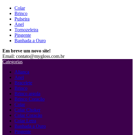
Colar
Brinco
Pulseira
Anel
Tornozeleira
Pingente
Banhada a Ouro
Em breve um novo site!
Email: contato@mygloss.com.br
Categorias
Aliança
Anel
Bracelete
Brinco
Brinco argola
Brinco Coração
Colar
Colar Choker
Colar Coração
Colar Letra
Banhada a Ouro
Pingente