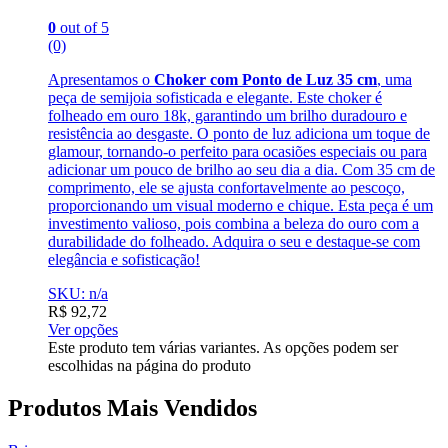
0
out of 5
(0)
Apresentamos o
Choker com Ponto de Luz 35 cm
, uma
peça de semijoia sofisticada e elegante. Este choker é
folheado em ouro 18k, garantindo um brilho duradouro e
resistência ao desgaste. O ponto de luz adiciona um toque de
glamour, tornando-o perfeito para ocasiões especiais ou para
adicionar um pouco de brilho ao seu dia a dia. Com 35 cm de
comprimento, ele se ajusta confortavelmente ao pescoço,
proporcionando um visual moderno e chique. Esta peça é um
investimento valioso, pois combina a beleza do ouro com a
durabilidade do folheado. Adquira o seu e destaque-se com
elegância e sofisticação!
SKU: n/a
R$
92,72
Ver opções
Este produto tem várias variantes. As opções podem ser
escolhidas na página do produto
Produtos Mais Vendidos