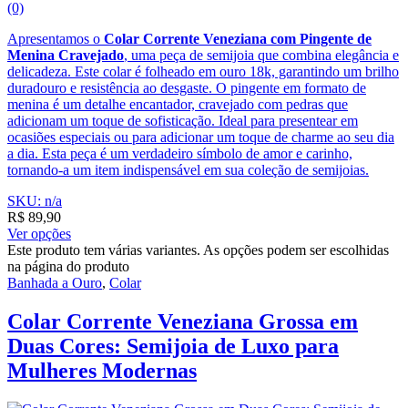
(0)
Apresentamos o
Colar Corrente Veneziana com Pingente de
Menina Cravejado
, uma peça de semijoia que combina elegância e
delicadeza. Este colar é folheado em ouro 18k, garantindo um brilho
duradouro e resistência ao desgaste. O pingente em formato de
menina é um detalhe encantador, cravejado com pedras que
adicionam um toque de sofisticação. Ideal para presentear em
ocasiões especiais ou para adicionar um toque de charme ao seu dia
a dia. Esta peça é um verdadeiro símbolo de amor e carinho,
tornando-a um item indispensável em sua coleção de semijoias.
SKU: n/a
R$
89,90
Ver opções
Este produto tem várias variantes. As opções podem ser escolhidas
na página do produto
Banhada a Ouro
,
Colar
Colar Corrente Veneziana Grossa em
Duas Cores: Semijoia de Luxo para
Mulheres Modernas