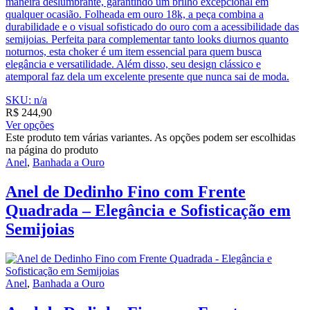
maneira deslumbrante, garantindo um brilho excepcional em
qualquer ocasião. Folheada em ouro 18k, a peça combina a
durabilidade e o visual sofisticado do ouro com a acessibilidade das
semijoias. Perfeita para complementar tanto looks diurnos quanto
noturnos, esta choker é um item essencial para quem busca
elegância e versatilidade. Além disso, seu design clássico e
atemporal faz dela um excelente presente que nunca sai de moda.
SKU: n/a
R$
244,90
Ver opções
Este produto tem várias variantes. As opções podem ser escolhidas
na página do produto
Anel
,
Banhada a Ouro
Anel de Dedinho Fino com Frente
Quadrada – Elegância e Sofisticação em
Semijoias
Anel
,
Banhada a Ouro