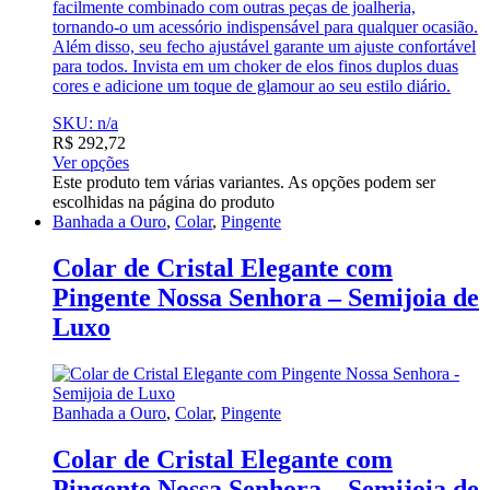
facilmente combinado com outras peças de joalheria,
tornando-o um acessório indispensável para qualquer ocasião.
Além disso, seu fecho ajustável garante um ajuste confortável
para todos. Invista em um choker de elos finos duplos duas
cores e adicione um toque de glamour ao seu estilo diário.
SKU: n/a
R$
292,72
Ver opções
Este produto tem várias variantes. As opções podem ser
escolhidas na página do produto
Banhada a Ouro
,
Colar
,
Pingente
Colar de Cristal Elegante com
Pingente Nossa Senhora – Semijoia de
Luxo
Banhada a Ouro
,
Colar
,
Pingente
Colar de Cristal Elegante com
Pingente Nossa Senhora – Semijoia de