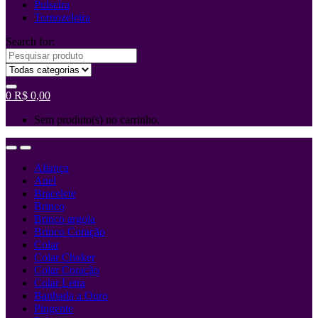
Pulseira
Tornozeleira
Search for:
0
R$
0,00
Sem produto(s) no carrinho.
Aliança
Anel
Bracelete
Brinco
Brinco argola
Brinco Coração
Colar
Colar Choker
Colar Coração
Colar Letra
Banhada a Ouro
Pingente