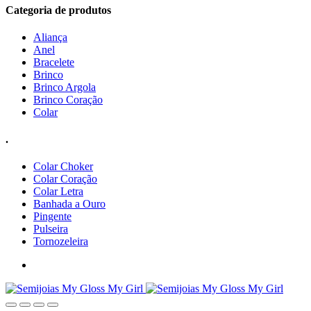
Categoria de produtos
Aliança
Anel
Bracelete
Brinco
Brinco Argola
Brinco Coração
Colar
.
Colar Choker
Colar Coração
Colar Letra
Banhada a Ouro
Pingente
Pulseira
Tornozeleira