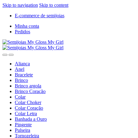
Skip to navigation
Skip to content
E-commerce de semijoias
Minha conta
Pedidos
Aliança
Anel
Bracelete
Brinco
Brinco argola
Brinco Coração
Colar
Colar Choker
Colar Coração
Colar Letra
Banhada a Ouro
Pingente
Pulseira
Tornozeleira