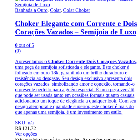
Banhada a Ouro
,
Colar
,
Colar Choker
Choker Elegante com Corrente e Dois
Corações Vazados – Semijoia de Luxo
0
out of 5
(0)
Apresentamos o
Choker Corrente Dois Corações Vazados
,
uma peça de semijoia sofisticada e elegante. Este choker é
folheado em ouro 18k, garantindo um brilho duradouro e
resistência ao desgaste. Seu design exclusivo apresenta dois
corações vazados, simbolizando amor e conexão, tornando-o
o presente perfeito para alguém especial. É uma peça versátil
que pode ser usada tanto em ocasiões formais quanto casuais,
adicionando um toque de elegância a qualquer look. Com seu
design atemporal e qualidade superior, este choker é mais do
que apenas uma semijoia, é um investimento em estilo.
SKU: n/a
R$
121,72
Ver opções
Este produto tem várias variantes. As opções podem ser