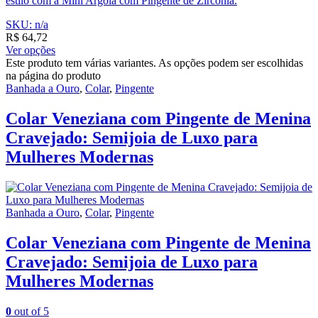
estilo com a Mini Argola com Pingente de Zircônia.
SKU: n/a
R$
64,72
Ver opções
Este produto tem várias variantes. As opções podem ser escolhidas
na página do produto
Banhada a Ouro
,
Colar
,
Pingente
Colar Veneziana com Pingente de Menina
Cravejado: Semijoia de Luxo para
Mulheres Modernas
Banhada a Ouro
,
Colar
,
Pingente
Colar Veneziana com Pingente de Menina
Cravejado: Semijoia de Luxo para
Mulheres Modernas
0
out of 5