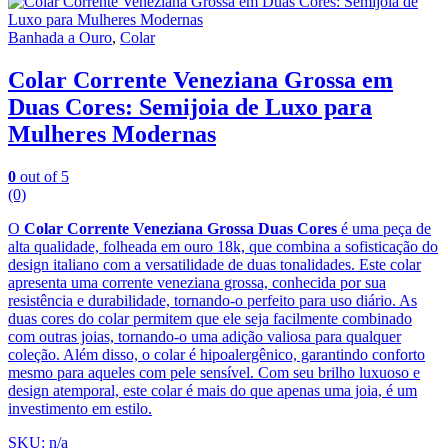
Banhada a Ouro
,
Colar
Colar Corrente Veneziana Grossa em
Duas Cores: Semijoia de Luxo para
Mulheres Modernas
0
out of 5
(0)
O
Colar Corrente Veneziana Grossa Duas Cores
é uma peça de
alta qualidade, folheada em ouro 18k, que combina a sofisticação do
design italiano com a versatilidade de duas tonalidades. Este colar
apresenta uma corrente veneziana grossa, conhecida por sua
resistência e durabilidade, tornando-o perfeito para uso diário. As
duas cores do colar permitem que ele seja facilmente combinado
com outras joias, tornando-o uma adição valiosa para qualquer
coleção. Além disso, o colar é hipoalergênico, garantindo conforto
mesmo para aqueles com pele sensível. Com seu brilho luxuoso e
design atemporal, este colar é mais do que apenas uma joia, é um
investimento em estilo.
SKU: n/a