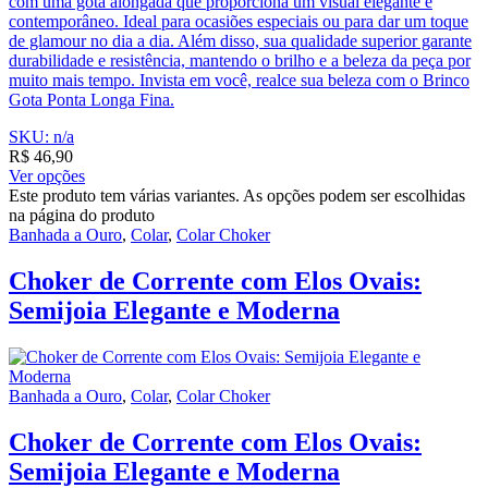
com uma gota alongada que proporciona um visual elegante e
contemporâneo. Ideal para ocasiões especiais ou para dar um toque
de glamour no dia a dia. Além disso, sua qualidade superior garante
durabilidade e resistência, mantendo o brilho e a beleza da peça por
muito mais tempo. Invista em você, realce sua beleza com o Brinco
Gota Ponta Longa Fina.
SKU: n/a
R$
46,90
Ver opções
Este produto tem várias variantes. As opções podem ser escolhidas
na página do produto
Banhada a Ouro
,
Colar
,
Colar Choker
Choker de Corrente com Elos Ovais:
Semijoia Elegante e Moderna
Banhada a Ouro
,
Colar
,
Colar Choker
Choker de Corrente com Elos Ovais:
Semijoia Elegante e Moderna