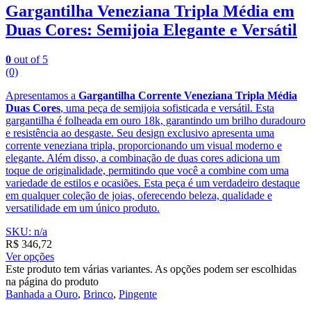
Gargantilha Veneziana Tripla Média em
Duas Cores: Semijoia Elegante e Versátil
0
out of 5
(0)
Apresentamos a
Gargantilha Corrente Veneziana Tripla Média
Duas Cores
, uma peça de semijoia sofisticada e versátil. Esta
gargantilha é folheada em ouro 18k, garantindo um brilho duradouro
e resistência ao desgaste. Seu design exclusivo apresenta uma
corrente veneziana tripla, proporcionando um visual moderno e
elegante. Além disso, a combinação de duas cores adiciona um
toque de originalidade, permitindo que você a combine com uma
variedade de estilos e ocasiões. Esta peça é um verdadeiro destaque
em qualquer coleção de joias, oferecendo beleza, qualidade e
versatilidade em um único produto.
SKU: n/a
R$
346,72
Ver opções
Este produto tem várias variantes. As opções podem ser escolhidas
na página do produto
Banhada a Ouro
,
Brinco
,
Pingente