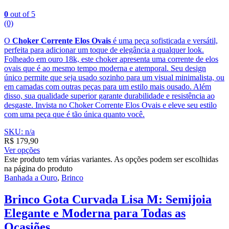
0
out of 5
(0)
O
Choker Corrente Elos Ovais
é uma peça sofisticada e versátil,
perfeita para adicionar um toque de elegância a qualquer look.
Folheado em ouro 18k, este choker apresenta uma corrente de elos
ovais que é ao mesmo tempo moderna e atemporal. Seu design
único permite que seja usado sozinho para um visual minimalista, ou
em camadas com outras peças para um estilo mais ousado. Além
disso, sua qualidade superior garante durabilidade e resistência ao
desgaste. Invista no Choker Corrente Elos Ovais e eleve seu estilo
com uma peça que é tão única quanto você.
SKU: n/a
R$
179,90
Ver opções
Este produto tem várias variantes. As opções podem ser escolhidas
na página do produto
Banhada a Ouro
,
Brinco
Brinco Gota Curvada Lisa M: Semijoia
Elegante e Moderna para Todas as
Ocasiões