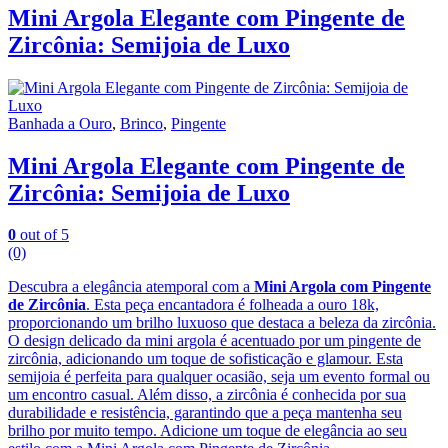
Mini Argola Elegante com Pingente de
Zircônia: Semijoia de Luxo
Banhada a Ouro
,
Brinco
,
Pingente
Mini Argola Elegante com Pingente de
Zircônia: Semijoia de Luxo
0
out of 5
(0)
Descubra a elegância atemporal com a
Mini Argola com Pingente
de Zircônia
. Esta peça encantadora é folheada a ouro 18k,
proporcionando um brilho luxuoso que destaca a beleza da zircônia.
O design delicado da mini argola é acentuado por um pingente de
zircônia, adicionando um toque de sofisticação e glamour. Esta
semijoia é perfeita para qualquer ocasião, seja um evento formal ou
um encontro casual. Além disso, a zircônia é conhecida por sua
durabilidade e resistência, garantindo que a peça mantenha seu
brilho por muito tempo. Adicione um toque de elegância ao seu