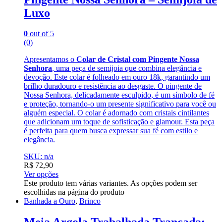
Luxo
0
out of 5
(0)
Apresentamos o
Colar de Cristal com Pingente Nossa
Senhora
, uma peça de semijoia que combina elegância e
devoção. Este colar é folheado em ouro 18k, garantindo um
brilho duradouro e resistência ao desgaste. O pingente de
Nossa Senhora, delicadamente esculpido, é um símbolo de fé
e proteção, tornando-o um presente significativo para você ou
alguém especial. O colar é adornado com cristais cintilantes
que adicionam um toque de sofisticação e glamour. Esta peça
é perfeita para quem busca expressar sua fé com estilo e
elegância.
SKU: n/a
R$
72,90
Ver opções
Este produto tem várias variantes. As opções podem ser
escolhidas na página do produto
Banhada a Ouro
,
Brinco