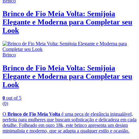
Brinco
Brinco de Fio Meia Volta: Semijoia
Elegante e Moderna para Completar seu
Look
Brinco
Brinco de Fio Meia Volta: Semijoia
Elegante e Moderna para Completar seu
Look
0
out of 5
(0)
O
Brinco de Fio Meia Volta
é uma peça de elegância inigualável,
perfeita para mulheres que buscam sofisticação e delicadeza em cada
detalhe. Folheado em ouro 18k, este brinco apresenta um design
minimalista e moderno, que se adapta a qualquer estilo e ocasião.