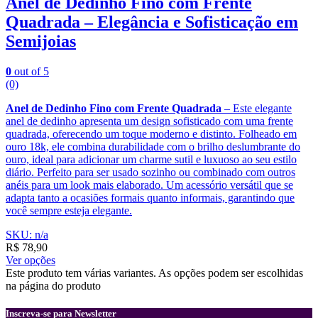
Anel de Dedinho Fino com Frente
Quadrada – Elegância e Sofisticação em
Semijoias
0
out of 5
(0)
Anel de Dedinho Fino com Frente Quadrada
– Este elegante
anel de dedinho apresenta um design sofisticado com uma frente
quadrada, oferecendo um toque moderno e distinto. Folheado em
ouro 18k, ele combina durabilidade com o brilho deslumbrante do
ouro, ideal para adicionar um charme sutil e luxuoso ao seu estilo
diário. Perfeito para ser usado sozinho ou combinado com outros
anéis para um look mais elaborado. Um acessório versátil que se
adapta tanto a ocasiões formais quanto informais, garantindo que
você sempre esteja elegante.
SKU: n/a
R$
78,90
Ver opções
Este produto tem várias variantes. As opções podem ser escolhidas
na página do produto
Inscreva-se para Newsletter