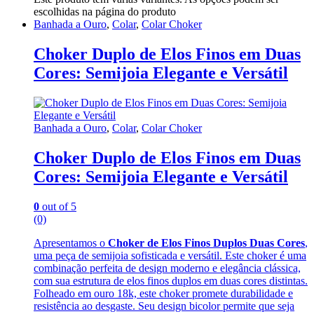
escolhidas na página do produto
Banhada a Ouro
,
Colar
,
Colar Choker
Choker Duplo de Elos Finos em Duas
Cores: Semijoia Elegante e Versátil
Banhada a Ouro
,
Colar
,
Colar Choker
Choker Duplo de Elos Finos em Duas
Cores: Semijoia Elegante e Versátil
0
out of 5
(0)
Apresentamos o
Choker de Elos Finos Duplos Duas Cores
,
uma peça de semijoia sofisticada e versátil. Este choker é uma
combinação perfeita de design moderno e elegância clássica,
com sua estrutura de elos finos duplos em duas cores distintas.
Folheado em ouro 18k, este choker promete durabilidade e
resistência ao desgaste. Seu design bicolor permite que seja