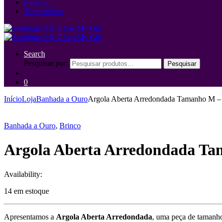
Pulseira
Tornozeleira
Search
Pesquisar por:
Pesquisar
0
Início
Loja
Banhada a Ouro
Argola Aberta Arredondada Tamanho M – 
Banhada a Ouro
,
Brinco
Argola Aberta Arredondada Ta
Availability:
14 em estoque
Apresentamos a
Argola Aberta Arredondada
, uma peça de tamanho