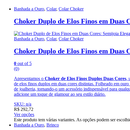
Banhada a Ouro
,
Colar
,
Colar Choker
Choker Duplo de Elos Finos em Duas Co
Banhada a Ouro
,
Colar
,
Colar Choker
Choker Duplo de Elos Finos em Duas Co
0
out of 5
(0)
Apresentamos o
Choker de Elos Finos Duplos Duas Cores
, 
de elos finos duplos em duas cores distintas. Folheado em ouro
de joalheria, tornando-o um acessório indispensável para qualqu
adicione um toque de glamour ao seu estilo diário.
SKU: n/a
R$
292,72
Ver opções
Este produto tem várias variantes. As opções podem ser escolh
Banhada a Ouro
,
Brinco