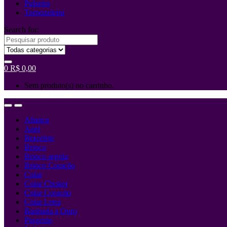
Pulseira
Tornozeleira
Search for:
0
R$
0,00
Sem produto(s) no carrinho.
Aliança
Anel
Bracelete
Brinco
Brinco argola
Brinco Coração
Colar
Colar Choker
Colar Coração
Colar Letra
Banhada a Ouro
Pingente