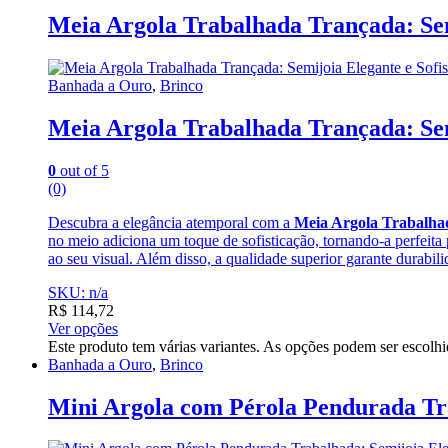
Meia Argola Trabalhada Trançada: Sem
Banhada a Ouro
,
Brinco
Meia Argola Trabalhada Trançada: Sem
0
out of 5
(0)
Descubra a elegância atemporal com a
Meia Argola Trabalha
no meio adiciona um toque de sofisticação, tornando-a perfeita 
ao seu visual. Além disso, a qualidade superior garante durabil
SKU: n/a
R$
114,72
Ver opções
Este produto tem várias variantes. As opções podem ser escolh
Banhada a Ouro
,
Brinco
Mini Argola com Pérola Pendurada Tra