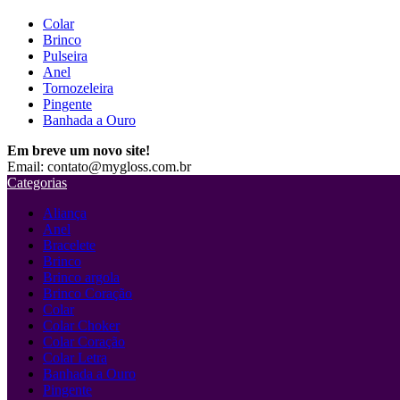
Colar
Brinco
Pulseira
Anel
Tornozeleira
Pingente
Banhada a Ouro
Em breve um novo site!
Email: contato@mygloss.com.br
Categorias
Aliança
Anel
Bracelete
Brinco
Brinco argola
Brinco Coração
Colar
Colar Choker
Colar Coração
Colar Letra
Banhada a Ouro
Pingente