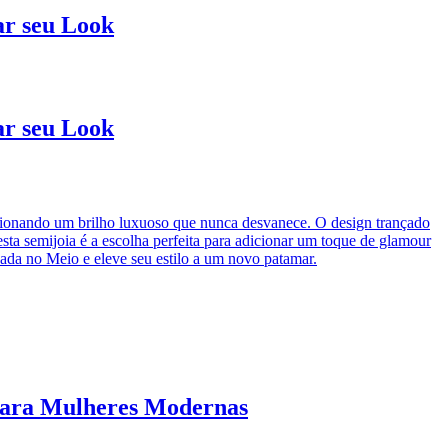
ar seu Look
ar seu Look
rcionando um brilho luxuoso que nunca desvanece. O design trançado
esta semijoia é a escolha perfeita para adicionar um toque de glamour
nçada no Meio e eleve seu estilo a um novo patamar.
 para Mulheres Modernas