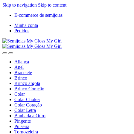
Skip to navigation
Skip to content
E-commerce de semijoias
Minha conta
Pedidos
Aliança
Anel
Bracelete
Brinco
Brinco argola
Brinco Coração
Colar
Colar Choker
Colar Coração
Colar Letra
Banhada a Ouro
Pingente
Pulseira
Tornozeleira