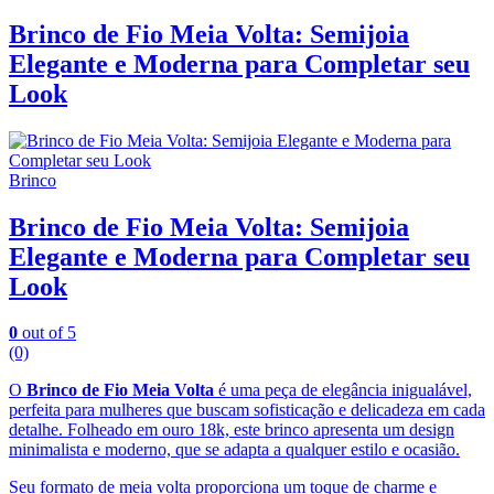
Brinco de Fio Meia Volta: Semijoia
Elegante e Moderna para Completar seu
Look
Brinco
Brinco de Fio Meia Volta: Semijoia
Elegante e Moderna para Completar seu
Look
0
out of 5
(0)
O
Brinco de Fio Meia Volta
é uma peça de elegância inigualável,
perfeita para mulheres que buscam sofisticação e delicadeza em cada
detalhe. Folheado em ouro 18k, este brinco apresenta um design
minimalista e moderno, que se adapta a qualquer estilo e ocasião.
Seu formato de meia volta proporciona um toque de charme e