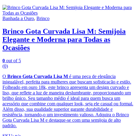
Banhada a Ouro
,
Brinco
Brinco Gota Curvada Lisa M: Semijoia
Elegante e Moderna para Todas as
Ocasiões
0
out of 5
(0)
O
Brinco Gota Curvada Lisa M
é uma peça de elegância
inigualável, perfeita para mulheres que buscam sofisticação e estilo.
Folheado em ouro 18k, este brinco apresenta um design curvado e
liso, que reflete a luz de maneira deslumbrante, proporcionando um
brilho único. Seu tamanho médio é ideal para quem busca um
acessório que combine com qualquer look, seja ele casual ou formal.
Além disso, sua qualidade superior garante durabilidade e
resistência, tornando-o um investimento valioso. Adquira o Brinco
Gota Curvada Lisa M e destaque-se com uma semijoia de alto
padrão.
SKU: n/a