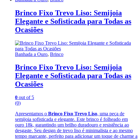
Brinco Fixo Trevo Liso: Semijoia
Elegante e Sofisticada para Todas as
Ocasiões
Banhada a Ouro
,
Brinco
Brinco Fixo Trevo Liso: Semijoia
Elegante e Sofisticada para Todas as
Ocasiões
0
out of 5
(0)
Apresentamos o
Brinco Fixo Trevo Liso
, uma peça de
semijoia sofisticada e elegante. Este brinco é folheado em
ouro 18k, garantindo um brilho duradouro e resistência ao
desgaste. Seu design de trevo liso é minimalista e ao mesmo
tempo marcante, perfeito para adicionar um toque de charme a