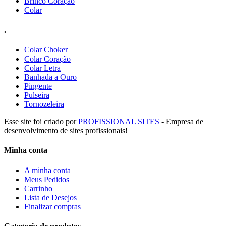
Brinco Coração
Colar
.
Colar Choker
Colar Coração
Colar Letra
Banhada a Ouro
Pingente
Pulseira
Tornozeleira
Esse site foi criado por
PROFISSIONAL SITES
- Empresa de
desenvolvimento de sites profissionais!
Minha conta
A minha conta
Meus Pedidos
Carrinho
Lista de Desejos
Finalizar compras