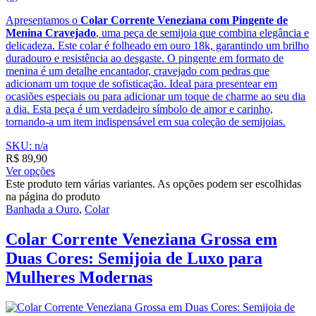
Apresentamos o
Colar Corrente Veneziana com Pingente de
Menina Cravejado
, uma peça de semijoia que combina elegância e
delicadeza. Este colar é folheado em ouro 18k, garantindo um brilho
duradouro e resistência ao desgaste. O pingente em formato de
menina é um detalhe encantador, cravejado com pedras que
adicionam um toque de sofisticação. Ideal para presentear em
ocasiões especiais ou para adicionar um toque de charme ao seu dia
a dia. Esta peça é um verdadeiro símbolo de amor e carinho,
tornando-a um item indispensável em sua coleção de semijoias.
SKU: n/a
R$
89,90
Ver opções
Este produto tem várias variantes. As opções podem ser escolhidas
na página do produto
Banhada a Ouro
,
Colar
Colar Corrente Veneziana Grossa em
Duas Cores: Semijoia de Luxo para
Mulheres Modernas