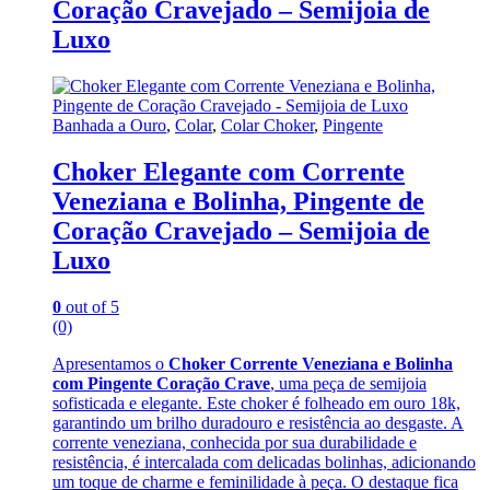
Coração Cravejado – Semijoia de
Luxo
Banhada a Ouro
,
Colar
,
Colar Choker
,
Pingente
Choker Elegante com Corrente
Veneziana e Bolinha, Pingente de
Coração Cravejado – Semijoia de
Luxo
0
out of 5
(0)
Apresentamos o
Choker Corrente Veneziana e Bolinha
com Pingente Coração Crave
, uma peça de semijoia
sofisticada e elegante. Este choker é folheado em ouro 18k,
garantindo um brilho duradouro e resistência ao desgaste. A
corrente veneziana, conhecida por sua durabilidade e
resistência, é intercalada com delicadas bolinhas, adicionando
um toque de charme e feminilidade à peça. O destaque fica