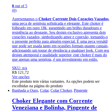
0
out of 5
(0)
Apresentamos o
Choker Corrente Dois Corações Vazados
,
uma peça de semijoia sofisticada e elegante. Este choker é
folheado em ouro 18k, garantindo um brilho duradouro e
resistência ao desgaste. Seu design exclusivo apresenta dois
corações vazados, simbolizando amor e conexão, tornando-o
o presente perfeito para alguém especial. É uma peça versátil
que pode ser usada tanto em ocasiões formais quanto casuais,
adicionando um toque de elegância a qualquer look. Com seu
design atemporal e qualidade superior, este choker é mais do
que apenas uma semijoia, é um investimento em estilo.
SKU: n/a
R$
121,72
Ver opções
Este produto tem várias variantes. As opções podem ser
escolhidas na página do produto
Banhada a Ouro
,
Colar
,
Colar Choker
,
Pingente
Choker Elegante com Corrente
Veneziana e Bolinha, Pingente de