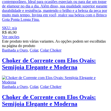
contemporâneo. Ideal para ocasiões especiais ou para dar um toque
de glamour no dia a dia. Além disso, sua qualidade superior garante
durabilidade e resistência, mantendo o brilho e a beleza da peça por
muito mais tempo. Invista em você, realce sua beleza com o Brinco
Gota Ponta Longa Fina.
SKU: n/a
R$
46,90
Ver opções
Este produto tem várias variantes. As opções podem ser escolhidas
na página do produto
Banhada a Ouro
,
Colar
,
Colar Choker
Choker de Corrente com Elos Ovais:
Semijoia Elegante e Moderna
Banhada a Ouro
,
Colar
,
Colar Choker
Choker de Corrente com Elos Ovais:
Semijoia Elegante e Moderna