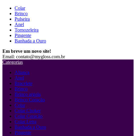
Colar
Brinco
Pulseira
Anel
Tornozeleira
Pingente
Banhada a Ouro
Em breve um novo site!
Email: contato@mygloss.com.br
Categorias
Aliança
Anel
Bracelete
Brinco
Brinco argola
Brinco Coração
Colar
Colar Choker
Colar Coração
Colar Letra
Banhada a Ouro
Pingente