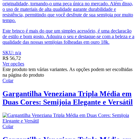
originalidade, tornando-o uma peça única no mercado. Além disso,
o uso de materiais de alta qualidade garante durabilidade e
resistência, permitindo que você desfrute de sua semijoia por muito
tempo.
Este brinco é mais do que um simples acessório, é uma declaração
de estilo e bom gosto. Adquira o seu e destaque-se com a beleza e a
qualidade das nossas semijoias folheadas em ouro 18k.
SKU: n/a
R$
56,72
Ver opções
Este produto tem várias variantes. As opções podem ser escolhidas
na página do produto
Colar
Gargantilha Veneziana Tripla Média em
Duas Cores: Semijoia Elegante e Versátil
Colar