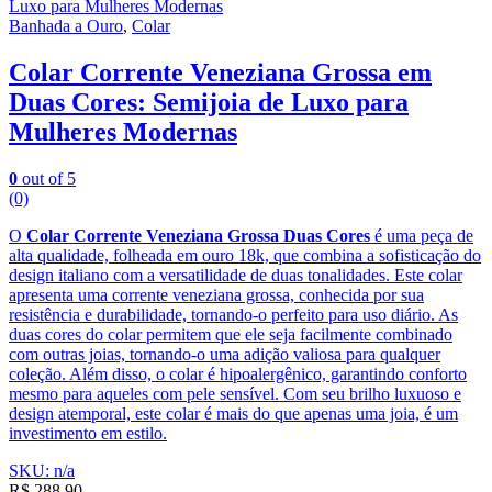
Banhada a Ouro
,
Colar
Colar Corrente Veneziana Grossa em
Duas Cores: Semijoia de Luxo para
Mulheres Modernas
0
out of 5
(0)
O
Colar Corrente Veneziana Grossa Duas Cores
é uma peça de
alta qualidade, folheada em ouro 18k, que combina a sofisticação do
design italiano com a versatilidade de duas tonalidades. Este colar
apresenta uma corrente veneziana grossa, conhecida por sua
resistência e durabilidade, tornando-o perfeito para uso diário. As
duas cores do colar permitem que ele seja facilmente combinado
com outras joias, tornando-o uma adição valiosa para qualquer
coleção. Além disso, o colar é hipoalergênico, garantindo conforto
mesmo para aqueles com pele sensível. Com seu brilho luxuoso e
design atemporal, este colar é mais do que apenas uma joia, é um
investimento em estilo.
SKU: n/a
R$
288,90