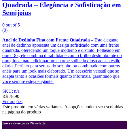
Quadrada – Elegância e Sofisticação em
Semijoias
0
out of 5
(0)
Anel de Dedinho Fino com Frente Quadrada
– Este elegante
anel de dedinho apresenta um design sofisticado com uma frente
quadrada, oferecendo um toque moderno e distinto. Folheado em
ouro 18k, ele combina durabilidade com o brilho deslumbrante do
ouro, ideal para adicionar um charme sutil e luxuoso ao seu estilo
diário. Perfeito para ser usado sozinho ou combinado com outros
anéis para um look mais elaborado. Um acessório versátil que se
adapta tanto a ocasiões formais quanto informais, garantindo que
você sempre esteja elegante.
SKU: n/a
R$
78,90
Ver opções
Este produto tem várias variantes. As opções podem ser escolhidas
na página do produto
Inscreva-se para Newsletter