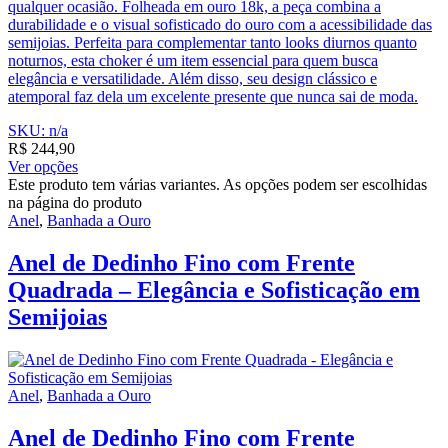
qualquer ocasião. Folheada em ouro 18k, a peça combina a
durabilidade e o visual sofisticado do ouro com a acessibilidade das
semijoias. Perfeita para complementar tanto looks diurnos quanto
noturnos, esta choker é um item essencial para quem busca
elegância e versatilidade. Além disso, seu design clássico e
atemporal faz dela um excelente presente que nunca sai de moda.
SKU: n/a
R$
244,90
Ver opções
Este produto tem várias variantes. As opções podem ser escolhidas
na página do produto
Anel
,
Banhada a Ouro
Anel de Dedinho Fino com Frente
Quadrada – Elegância e Sofisticação em
Semijoias
Anel
,
Banhada a Ouro
Anel de Dedinho Fino com Frente