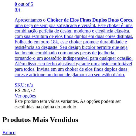
0
out of 5
(0)
Apresentamos o
Choker de Elos Finos Duplos Duas Cores
,
uma peça de semijoia sofisticada e versátil. Este choker é uma
combinação perfeita de design moderno e elegância clássica,
com sua estrutura de elos finos duplos em duas cores distintas.
Folheado em ouro 18k, este choker promete durabilidade e
resistência ao desgaste. Seu design bicolor permite que seja
facilmente combinado com outras peças de joalheria,
tornando-o um acessório indispensável para qualquer ocasião.
Além disso, seu fecho ajustável garante um ajuste confortável
para todos. Invista em um choker de elos finos duplos duas
cores e adicione um toque de glamour ao seu estilo diário.
SKU: n/a
R$
292,72
Ver opções
Este produto tem várias variantes. As opções podem ser
escolhidas na página do produto
Produtos Mais Vendidos
Brinco