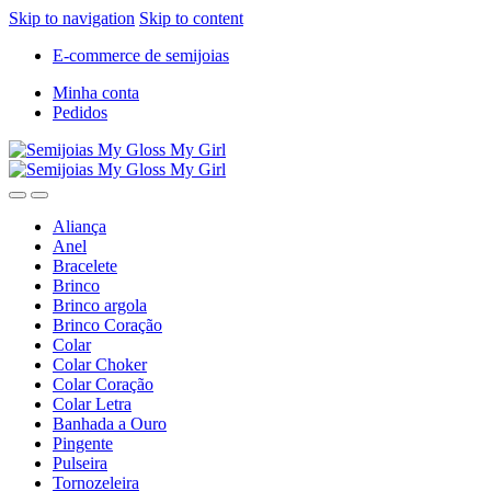
Skip to navigation
Skip to content
E-commerce de semijoias
Minha conta
Pedidos
Aliança
Anel
Bracelete
Brinco
Brinco argola
Brinco Coração
Colar
Colar Choker
Colar Coração
Colar Letra
Banhada a Ouro
Pingente
Pulseira
Tornozeleira