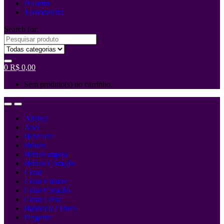
Pulseira
Tornozeleira
Search for:
0
R$
0,00
Sem produto(s) no carrinho.
Aliança
Anel
Bracelete
Brinco
Brinco argola
Brinco Coração
Colar
Colar Choker
Colar Coração
Colar Letra
Banhada a Ouro
Pingente