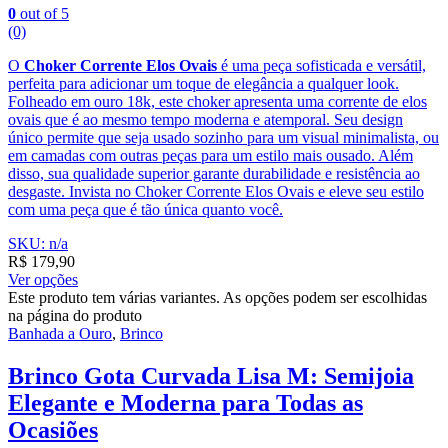
0
out of 5
(0)
O
Choker Corrente Elos Ovais
é uma peça sofisticada e versátil,
perfeita para adicionar um toque de elegância a qualquer look.
Folheado em ouro 18k, este choker apresenta uma corrente de elos
ovais que é ao mesmo tempo moderna e atemporal. Seu design
único permite que seja usado sozinho para um visual minimalista, ou
em camadas com outras peças para um estilo mais ousado. Além
disso, sua qualidade superior garante durabilidade e resistência ao
desgaste. Invista no Choker Corrente Elos Ovais e eleve seu estilo
com uma peça que é tão única quanto você.
SKU: n/a
R$
179,90
Ver opções
Este produto tem várias variantes. As opções podem ser escolhidas
na página do produto
Banhada a Ouro
,
Brinco
Brinco Gota Curvada Lisa M: Semijoia
Elegante e Moderna para Todas as
Ocasiões