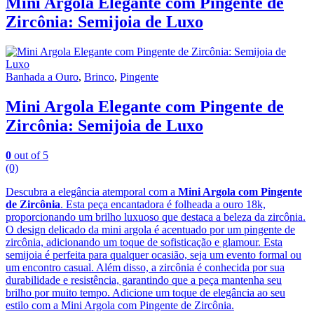
Mini Argola Elegante com Pingente de
Zircônia: Semijoia de Luxo
Banhada a Ouro
,
Brinco
,
Pingente
Mini Argola Elegante com Pingente de
Zircônia: Semijoia de Luxo
0
out of 5
(0)
Descubra a elegância atemporal com a
Mini Argola com Pingente
de Zircônia
. Esta peça encantadora é folheada a ouro 18k,
proporcionando um brilho luxuoso que destaca a beleza da zircônia.
O design delicado da mini argola é acentuado por um pingente de
zircônia, adicionando um toque de sofisticação e glamour. Esta
semijoia é perfeita para qualquer ocasião, seja um evento formal ou
um encontro casual. Além disso, a zircônia é conhecida por sua
durabilidade e resistência, garantindo que a peça mantenha seu
brilho por muito tempo. Adicione um toque de elegância ao seu
estilo com a Mini Argola com Pingente de Zircônia.