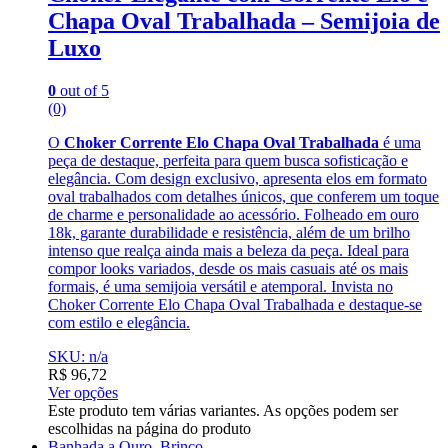
Chapa Oval Trabalhada – Semijoia de
Luxo
0
out of 5
(0)
O
Choker Corrente Elo Chapa Oval Trabalhada
é uma
peça de destaque, perfeita para quem busca sofisticação e
elegância. Com design exclusivo, apresenta elos em formato
oval trabalhados com detalhes únicos, que conferem um toque
de charme e personalidade ao acessório. Folheado em ouro
18k, garante durabilidade e resistência, além de um brilho
intenso que realça ainda mais a beleza da peça. Ideal para
compor looks variados, desde os mais casuais até os mais
formais, é uma semijoia versátil e atemporal. Invista no
Choker Corrente Elo Chapa Oval Trabalhada e destaque-se
com estilo e elegância.
SKU: n/a
R$
96,72
Ver opções
Este produto tem várias variantes. As opções podem ser
escolhidas na página do produto
Banhada a Ouro
,
Brinco