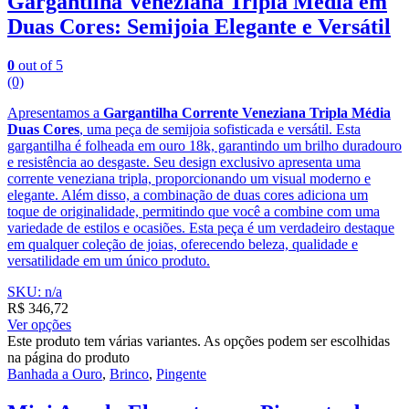
Gargantilha Veneziana Tripla Média em
Duas Cores: Semijoia Elegante e Versátil
0
out of 5
(0)
Apresentamos a
Gargantilha Corrente Veneziana Tripla Média
Duas Cores
, uma peça de semijoia sofisticada e versátil. Esta
gargantilha é folheada em ouro 18k, garantindo um brilho duradouro
e resistência ao desgaste. Seu design exclusivo apresenta uma
corrente veneziana tripla, proporcionando um visual moderno e
elegante. Além disso, a combinação de duas cores adiciona um
toque de originalidade, permitindo que você a combine com uma
variedade de estilos e ocasiões. Esta peça é um verdadeiro destaque
em qualquer coleção de joias, oferecendo beleza, qualidade e
versatilidade em um único produto.
SKU: n/a
R$
346,72
Ver opções
Este produto tem várias variantes. As opções podem ser escolhidas
na página do produto
Banhada a Ouro
,
Brinco
,
Pingente