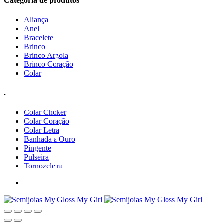
Categoria de produtos
Aliança
Anel
Bracelete
Brinco
Brinco Argola
Brinco Coração
Colar
.
Colar Choker
Colar Coração
Colar Letra
Banhada a Ouro
Pingente
Pulseira
Tornozeleira