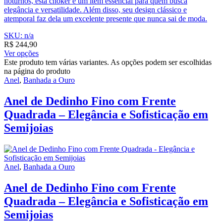
noturnos, esta choker é um item essencial para quem busca
elegância e versatilidade. Além disso, seu design clássico e
atemporal faz dela um excelente presente que nunca sai de moda.
SKU: n/a
R$
244,90
Ver opções
Este produto tem várias variantes. As opções podem ser escolhidas
na página do produto
Anel
,
Banhada a Ouro
Anel de Dedinho Fino com Frente
Quadrada – Elegância e Sofisticação em
Semijoias
Anel
,
Banhada a Ouro
Anel de Dedinho Fino com Frente
Quadrada – Elegância e Sofisticação em
Semijoias