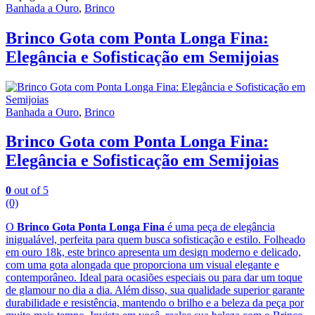
Banhada a Ouro
,
Brinco
Brinco Gota com Ponta Longa Fina:
Elegância e Sofisticação em Semijoias
Banhada a Ouro
,
Brinco
Brinco Gota com Ponta Longa Fina:
Elegância e Sofisticação em Semijoias
0
out of 5
(0)
O
Brinco Gota Ponta Longa Fina
é uma peça de elegância
inigualável, perfeita para quem busca sofisticação e estilo. Folheado
em ouro 18k, este brinco apresenta um design moderno e delicado,
com uma gota alongada que proporciona um visual elegante e
contemporâneo. Ideal para ocasiões especiais ou para dar um toque
de glamour no dia a dia. Além disso, sua qualidade superior garante
durabilidade e resistência, mantendo o brilho e a beleza da peça por