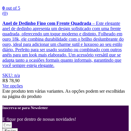
0
out of 5
(0)
Anel de Dedinho Fino com Frente Quadrada
– Este elegante
anel de dedinho apresenta um design sofisticado com uma frente
quadrada, oferecendo um toque moderno e distinto. Folheado em
ouro 18k, ele combina durabilidade com o brilho deslumbrante do
ouro, ideal para adicionar um charme sutil e luxuoso ao seu estilo
diário. Perfeito para ser usado sozinho ou combinado com outros
anéis para um look mais elaborado. Um acessório versátil que se
adapta tanto a ocasiões formais quanto informais, garantindo que
você sempre esteja elegante.
SKU: n/a
R$
78,90
Ver opções
Este produto tem várias variantes. As opções podem ser escolhidas
na página do produto
Inscreva-se para Newsletter
E fique por dentro de nossas novidades!