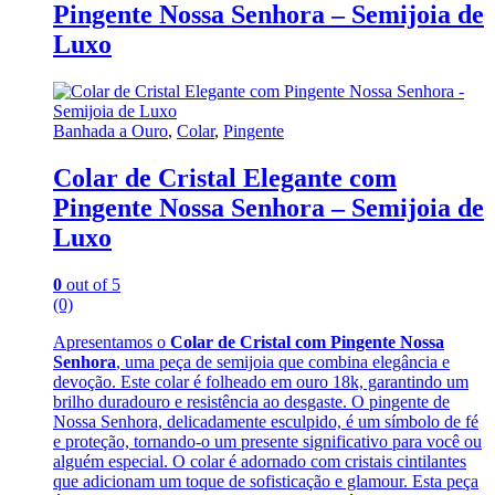
Pingente Nossa Senhora – Semijoia de
Luxo
Banhada a Ouro
,
Colar
,
Pingente
Colar de Cristal Elegante com
Pingente Nossa Senhora – Semijoia de
Luxo
0
out of 5
(0)
Apresentamos o
Colar de Cristal com Pingente Nossa
Senhora
, uma peça de semijoia que combina elegância e
devoção. Este colar é folheado em ouro 18k, garantindo um
brilho duradouro e resistência ao desgaste. O pingente de
Nossa Senhora, delicadamente esculpido, é um símbolo de fé
e proteção, tornando-o um presente significativo para você ou
alguém especial. O colar é adornado com cristais cintilantes
que adicionam um toque de sofisticação e glamour. Esta peça