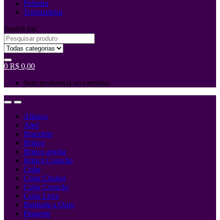
Pulseira
Tornozeleira
Search for:
0
R$
0,00
Sem produto(s) no carrinho.
Aliança
Anel
Bracelete
Brinco
Brinco argola
Brinco Coração
Colar
Colar Choker
Colar Coração
Colar Letra
Banhada a Ouro
Pingente