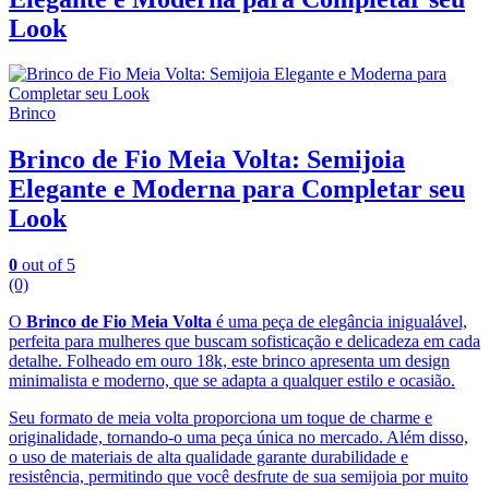
Look
Brinco
Brinco de Fio Meia Volta: Semijoia
Elegante e Moderna para Completar seu
Look
0
out of 5
(0)
O
Brinco de Fio Meia Volta
é uma peça de elegância inigualável,
perfeita para mulheres que buscam sofisticação e delicadeza em cada
detalhe. Folheado em ouro 18k, este brinco apresenta um design
minimalista e moderno, que se adapta a qualquer estilo e ocasião.
Seu formato de meia volta proporciona um toque de charme e
originalidade, tornando-o uma peça única no mercado. Além disso,
o uso de materiais de alta qualidade garante durabilidade e
resistência, permitindo que você desfrute de sua semijoia por muito