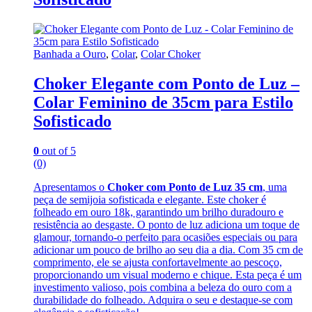
Banhada a Ouro
,
Colar
,
Colar Choker
Choker Elegante com Ponto de Luz –
Colar Feminino de 35cm para Estilo
Sofisticado
0
out of 5
(0)
Apresentamos o
Choker com Ponto de Luz 35 cm
, uma
peça de semijoia sofisticada e elegante. Este choker é
folheado em ouro 18k, garantindo um brilho duradouro e
resistência ao desgaste. O ponto de luz adiciona um toque de
glamour, tornando-o perfeito para ocasiões especiais ou para
adicionar um pouco de brilho ao seu dia a dia. Com 35 cm de
comprimento, ele se ajusta confortavelmente ao pescoço,
proporcionando um visual moderno e chique. Esta peça é um
investimento valioso, pois combina a beleza do ouro com a
durabilidade do folheado. Adquira o seu e destaque-se com