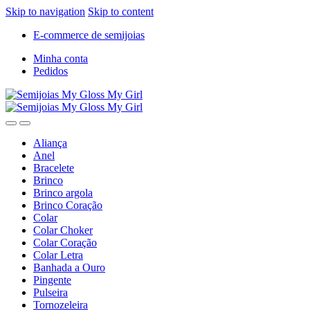
Skip to navigation
Skip to content
E-commerce de semijoias
Minha conta
Pedidos
Aliança
Anel
Bracelete
Brinco
Brinco argola
Brinco Coração
Colar
Colar Choker
Colar Coração
Colar Letra
Banhada a Ouro
Pingente
Pulseira
Tornozeleira