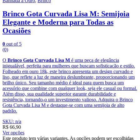
Banhada a Ouro
,
Brinco
Brinco Gota Curvada Lisa M: Semijoia
Elegante e Moderna para Todas as
Ocasiões
0
out of 5
(0)
O
Brinco Gota Curvada Lisa M
é uma peça de elegância
inigualável, perfeita para mulheres que buscam sofisticação e estilo.
Folheado em ouro 18k, este brinco apresenta um design curvado e
liso, que reflete a luz de maneira deslumbrante, proporcionando um
brilho único. Seu tamanho médio é ideal para quem busca um
acessório que combine com qualquer look, seja ele casual ou formal.
Além disso, sua qualidade superior garante durabilidade e
resistência, tornando-o um investimento valioso. Adquira o Brinco
Gota Curvada Lisa M e destaque-se com uma semijoia de alto
padrão.
SKU: n/a
R$
66,90
Ver opções
Este produto tem várias variantes. As opções podem ser escolhidas