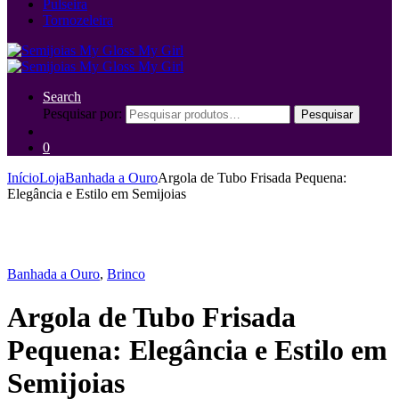
Pulseira
Tornozeleira
Search
Pesquisar por:
Pesquisar
0
Início
Loja
Banhada a Ouro
Argola de Tubo Frisada Pequena:
Elegância e Estilo em Semijoias
Banhada a Ouro
,
Brinco
Argola de Tubo Frisada
Pequena: Elegância e Estilo em
Semijoias