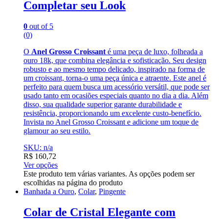
Completar seu Look
0
out of 5
(0)
O
Anel Grosso Croissant
é uma peça de luxo, folheada a
ouro 18k, que combina elegância e sofisticação. Seu design
robusto e ao mesmo tempo delicado, inspirado na forma de
um croissant, torna-o uma peça única e atraente. Este anel é
perfeito para quem busca um acessório versátil, que pode ser
usado tanto em ocasiões especiais quanto no dia a dia. Além
disso, sua qualidade superior garante durabilidade e
resistência, proporcionando um excelente custo-benefício.
Invista no Anel Grosso Croissant e adicione um toque de
glamour ao seu estilo.
SKU: n/a
R$
160,72
Ver opções
Este produto tem várias variantes. As opções podem ser
escolhidas na página do produto
Banhada a Ouro
,
Colar
,
Pingente
Colar de Cristal Elegante com