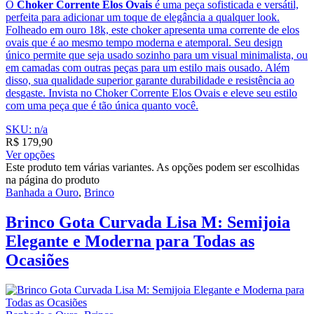
O
Choker Corrente Elos Ovais
é uma peça sofisticada e versátil,
perfeita para adicionar um toque de elegância a qualquer look.
Folheado em ouro 18k, este choker apresenta uma corrente de elos
ovais que é ao mesmo tempo moderna e atemporal. Seu design
único permite que seja usado sozinho para um visual minimalista, ou
em camadas com outras peças para um estilo mais ousado. Além
disso, sua qualidade superior garante durabilidade e resistência ao
desgaste. Invista no Choker Corrente Elos Ovais e eleve seu estilo
com uma peça que é tão única quanto você.
SKU: n/a
R$
179,90
Ver opções
Este produto tem várias variantes. As opções podem ser escolhidas
na página do produto
Banhada a Ouro
,
Brinco
Brinco Gota Curvada Lisa M: Semijoia
Elegante e Moderna para Todas as
Ocasiões