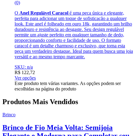
(0)
O
Anel Regulável Caracol
é uma peça única e elegante,
perfeita para adicionar um toque de sofisticação a qualquer
look. Este anel é folheado em ouro 18k, garantindo um brilho
duradouro e resistência ao desgaste. Seu design regulável
permite um ajuste perfeito em qualquer tamanho de dedo,
proporcionando conforto e facilidade de uso. O formato
caracol é um detalhe charmoso e exclusivo, que torna esta
peça um verdadeiro destaque. Ideal para quem busca uma joia
versátil e ao mesmo tempo marcante.
SKU: n/a
R$
122,72
Ver opções
Este produto tem várias variantes. As opções podem ser
escolhidas na página do produto
Produtos Mais Vendidos
Brinco
Brinco de Fio Meia Volta: Semijoia
Elegante e Moderna para Completar seu