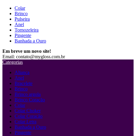
Colar
Brinco
Pulseira
Anel
Tornozeleira
Pingente
Banhada a Ouro
Em breve um novo site!
Email: contato@mygloss.com.br
Categorias
Aliança
Anel
Bracelete
Brinco
Brinco argola
Brinco Coração
Colar
Colar Choker
Colar Coração
Colar Letra
Banhada a Ouro
Pingente