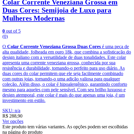
Colar Corrente Veneziana Grossa em
Duas Cores: Semijoia de Luxo para
Mulheres Modernas
0
out of 5
(0)
O
Colar Corrente Veneziana Grossa Duas Cores
é uma peça de
alta qualidade, folheada em ouro 18k, que combina a sofisticação do
design italiano com a versatilidade de duas tonalidades. Este colar
apresenta uma corrente veneziana grossa, conhecida por sua
resistência e durabilidade, tornando-o perfeito para uso diário. As
duas cores do colar permitem que ele seja facilmente combinado
com outras joias, tornando-o uma adição valiosa para qualquer
coleção. Além disso, o colar é hipoalergênico, garantindo conforto
mesmo para aqueles com pele sensível. Com seu brilho luxuoso e
design atemporal, este colar é mais do que apenas uma joia, é um
investimento em estilo.
SKU: n/a
R$
288,90
Ver opções
Este produto tem várias variantes. As opções podem ser escolhidas
na página do produto