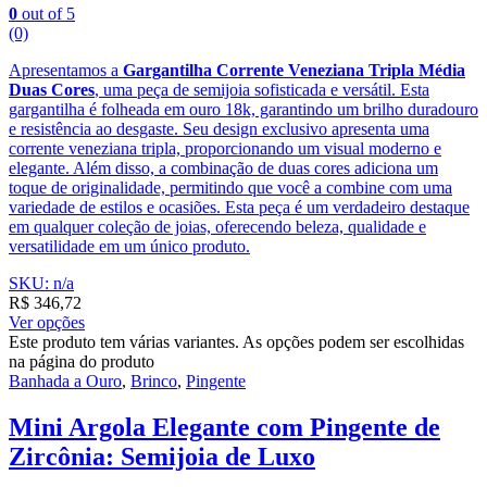
0
out of 5
(0)
Apresentamos a
Gargantilha Corrente Veneziana Tripla Média
Duas Cores
, uma peça de semijoia sofisticada e versátil. Esta
gargantilha é folheada em ouro 18k, garantindo um brilho duradouro
e resistência ao desgaste. Seu design exclusivo apresenta uma
corrente veneziana tripla, proporcionando um visual moderno e
elegante. Além disso, a combinação de duas cores adiciona um
toque de originalidade, permitindo que você a combine com uma
variedade de estilos e ocasiões. Esta peça é um verdadeiro destaque
em qualquer coleção de joias, oferecendo beleza, qualidade e
versatilidade em um único produto.
SKU: n/a
R$
346,72
Ver opções
Este produto tem várias variantes. As opções podem ser escolhidas
na página do produto
Banhada a Ouro
,
Brinco
,
Pingente
Mini Argola Elegante com Pingente de
Zircônia: Semijoia de Luxo