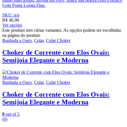
muito mais tempo. Invista em você, realce sua beleza com o Brinco
Gota Ponta Longa Fina.
SKU: n/a
R$
46,90
Ver opções
Este produto tem várias variantes. As opções podem ser escolhidas
na página do produto
Banhada a Ouro
,
Colar
,
Colar Choker
Choker de Corrente com Elos Ovais:
Semijoia Elegante e Moderna
Banhada a Ouro
,
Colar
,
Colar Choker
Choker de Corrente com Elos Ovais:
Semijoia Elegante e Moderna
0
out of 5
(0)