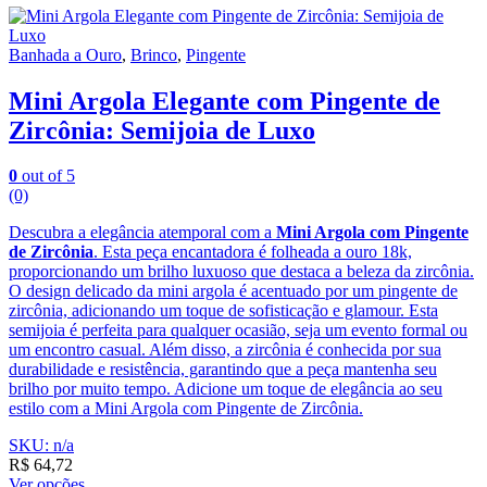
Banhada a Ouro
,
Brinco
,
Pingente
Mini Argola Elegante com Pingente de
Zircônia: Semijoia de Luxo
0
out of 5
(0)
Descubra a elegância atemporal com a
Mini Argola com Pingente
de Zircônia
. Esta peça encantadora é folheada a ouro 18k,
proporcionando um brilho luxuoso que destaca a beleza da zircônia.
O design delicado da mini argola é acentuado por um pingente de
zircônia, adicionando um toque de sofisticação e glamour. Esta
semijoia é perfeita para qualquer ocasião, seja um evento formal ou
um encontro casual. Além disso, a zircônia é conhecida por sua
durabilidade e resistência, garantindo que a peça mantenha seu
brilho por muito tempo. Adicione um toque de elegância ao seu
estilo com a Mini Argola com Pingente de Zircônia.
SKU: n/a
R$
64,72
Ver opções