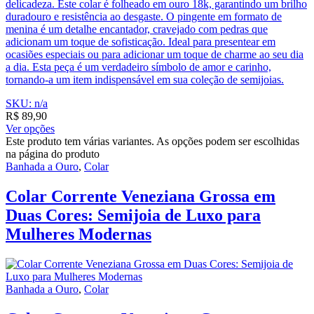
delicadeza. Este colar é folheado em ouro 18k, garantindo um brilho
duradouro e resistência ao desgaste. O pingente em formato de
menina é um detalhe encantador, cravejado com pedras que
adicionam um toque de sofisticação. Ideal para presentear em
ocasiões especiais ou para adicionar um toque de charme ao seu dia
a dia. Esta peça é um verdadeiro símbolo de amor e carinho,
tornando-a um item indispensável em sua coleção de semijoias.
SKU: n/a
R$
89,90
Ver opções
Este produto tem várias variantes. As opções podem ser escolhidas
na página do produto
Banhada a Ouro
,
Colar
Colar Corrente Veneziana Grossa em
Duas Cores: Semijoia de Luxo para
Mulheres Modernas
Banhada a Ouro
,
Colar