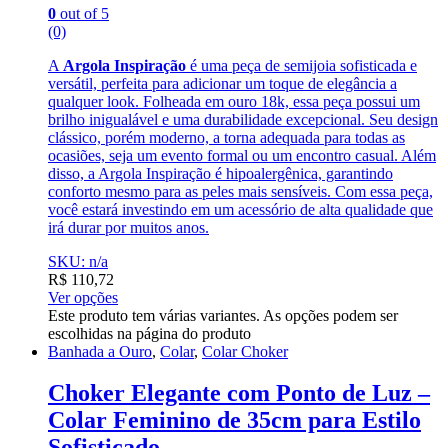
0
out of 5
(0)
A
Argola Inspiração
é uma peça de semijoia sofisticada e
versátil, perfeita para adicionar um toque de elegância a
qualquer look. Folheada em ouro 18k, essa peça possui um
brilho inigualável e uma durabilidade excepcional. Seu design
clássico, porém moderno, a torna adequada para todas as
ocasiões, seja um evento formal ou um encontro casual. Além
disso, a Argola Inspiração é hipoalergênica, garantindo
conforto mesmo para as peles mais sensíveis. Com essa peça,
você estará investindo em um acessório de alta qualidade que
irá durar por muitos anos.
SKU: n/a
R$
110,72
Ver opções
Este produto tem várias variantes. As opções podem ser
escolhidas na página do produto
Banhada a Ouro
,
Colar
,
Colar Choker
Choker Elegante com Ponto de Luz –
Colar Feminino de 35cm para Estilo
Sofisticado