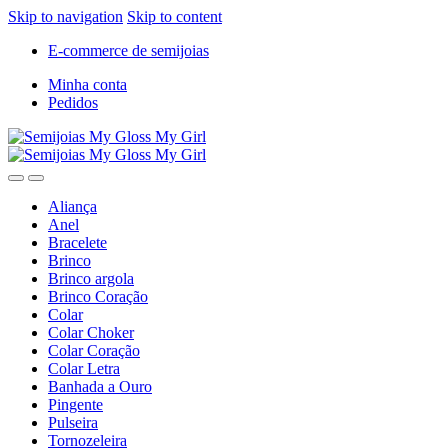
Skip to navigation
Skip to content
E-commerce de semijoias
Minha conta
Pedidos
Aliança
Anel
Bracelete
Brinco
Brinco argola
Brinco Coração
Colar
Colar Choker
Colar Coração
Colar Letra
Banhada a Ouro
Pingente
Pulseira
Tornozeleira