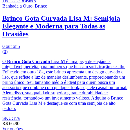
Banhada a Ouro
,
Brinco
Brinco Gota Curvada Lisa M: Semijoia
Elegante e Moderna para Todas as
Ocasiões
0
out of 5
(0)
O
Brinco Gota Curvada Lisa M
é uma peça de elegância
inigualável, perfeita para mulheres que buscam sofisticação e estilo.
Folheado em ouro 18k, este brinco apresenta um design curvado e
liso, que reflete a luz de maneira deslumbrante, proporcionando um
brilho único. Seu tamanho médio é ideal para quem busca um
acessório que combine com qualquer look, seja ele casual ou formal.
Além disso, sua qualidade superior garante durabilidade e
resistência, tornando-o um investimento valioso. Adquira o Brinco
Gota Curvada Lisa M e destaque-se com uma semijoia de alto
padrão.
SKU: n/a
R$
66,90
Ver opções