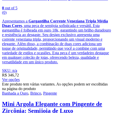
0
out of 5
(0)
Apresentamos a
Gargantilha Corrente Veneziana Tripla Média
Duas Cores
, uma peça de semijoia sofisticada e versátil. Esta
gargantilha é folheada em ouro 18k, garantindo um brilho duradouro
e resistência ao desgaste. Seu design exclusivo apresenta uma
corrente veneziana tripla, proporcionando um visual moderno e
elegante. Além disso, a combinação de duas cores adiciona um
toque de originalidade, permitindo que você a combine com uma
variedade de estilos e ocasiões. Esta peça é um verdadeiro destaque
em qualquer coleção de joias, oferecendo beleza, qualidade e
versatilidade em um único produto.
SKU: n/a
R$
346,72
Ver opções
Este produto tem várias variantes. As opções podem ser escolhidas
na página do produto
Banhada a Ouro
,
Brinco
,
Pingente
Mini Argola Elegante com Pingente de
Zircônia: Semijoia de Luxo