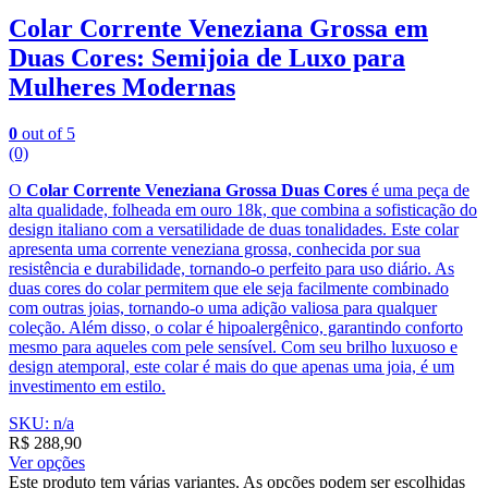
Colar Corrente Veneziana Grossa em
Duas Cores: Semijoia de Luxo para
Mulheres Modernas
0
out of 5
(0)
O
Colar Corrente Veneziana Grossa Duas Cores
é uma peça de
alta qualidade, folheada em ouro 18k, que combina a sofisticação do
design italiano com a versatilidade de duas tonalidades. Este colar
apresenta uma corrente veneziana grossa, conhecida por sua
resistência e durabilidade, tornando-o perfeito para uso diário. As
duas cores do colar permitem que ele seja facilmente combinado
com outras joias, tornando-o uma adição valiosa para qualquer
coleção. Além disso, o colar é hipoalergênico, garantindo conforto
mesmo para aqueles com pele sensível. Com seu brilho luxuoso e
design atemporal, este colar é mais do que apenas uma joia, é um
investimento em estilo.
SKU: n/a
R$
288,90
Ver opções
Este produto tem várias variantes. As opções podem ser escolhidas