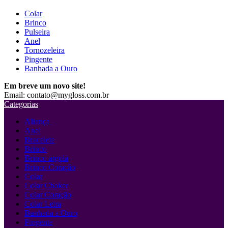
Colar
Brinco
Pulseira
Anel
Tornozeleira
Pingente
Banhada a Ouro
Em breve um novo site!
Email: contato@mygloss.com.br
Categorias
Aliança
Anel
Bracelete
Brinco
Brinco argola
Brinco Coração
Colar
Colar Choker
Colar Coração
Colar Letra
Banhada a Ouro
Pingente