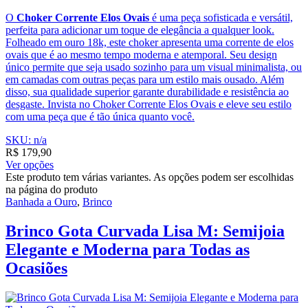
O
Choker Corrente Elos Ovais
é uma peça sofisticada e versátil,
perfeita para adicionar um toque de elegância a qualquer look.
Folheado em ouro 18k, este choker apresenta uma corrente de elos
ovais que é ao mesmo tempo moderna e atemporal. Seu design
único permite que seja usado sozinho para um visual minimalista, ou
em camadas com outras peças para um estilo mais ousado. Além
disso, sua qualidade superior garante durabilidade e resistência ao
desgaste. Invista no Choker Corrente Elos Ovais e eleve seu estilo
com uma peça que é tão única quanto você.
SKU: n/a
R$
179,90
Ver opções
Este produto tem várias variantes. As opções podem ser escolhidas
na página do produto
Banhada a Ouro
,
Brinco
Brinco Gota Curvada Lisa M: Semijoia
Elegante e Moderna para Todas as
Ocasiões