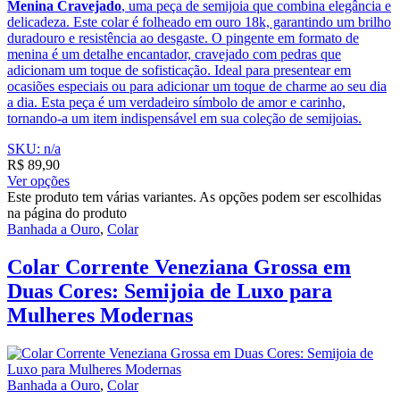
Menina Cravejado
, uma peça de semijoia que combina elegância e
delicadeza. Este colar é folheado em ouro 18k, garantindo um brilho
duradouro e resistência ao desgaste. O pingente em formato de
menina é um detalhe encantador, cravejado com pedras que
adicionam um toque de sofisticação. Ideal para presentear em
ocasiões especiais ou para adicionar um toque de charme ao seu dia
a dia. Esta peça é um verdadeiro símbolo de amor e carinho,
tornando-a um item indispensável em sua coleção de semijoias.
SKU: n/a
R$
89,90
Ver opções
Este produto tem várias variantes. As opções podem ser escolhidas
na página do produto
Banhada a Ouro
,
Colar
Colar Corrente Veneziana Grossa em
Duas Cores: Semijoia de Luxo para
Mulheres Modernas
Banhada a Ouro
,
Colar