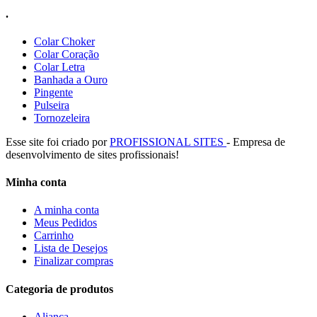
.
Colar Choker
Colar Coração
Colar Letra
Banhada a Ouro
Pingente
Pulseira
Tornozeleira
Esse site foi criado por
PROFISSIONAL SITES
- Empresa de
desenvolvimento de sites profissionais!
Minha conta
A minha conta
Meus Pedidos
Carrinho
Lista de Desejos
Finalizar compras
Categoria de produtos
Aliança