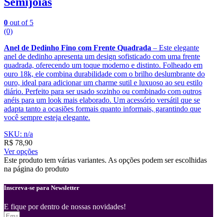
Semijoias
0
out of 5
(0)
Anel de Dedinho Fino com Frente Quadrada
– Este elegante
anel de dedinho apresenta um design sofisticado com uma frente
quadrada, oferecendo um toque moderno e distinto. Folheado em
ouro 18k, ele combina durabilidade com o brilho deslumbrante do
ouro, ideal para adicionar um charme sutil e luxuoso ao seu estilo
diário. Perfeito para ser usado sozinho ou combinado com outros
anéis para um look mais elaborado. Um acessório versátil que se
adapta tanto a ocasiões formais quanto informais, garantindo que
você sempre esteja elegante.
SKU: n/a
R$
78,90
Ver opções
Este produto tem várias variantes. As opções podem ser escolhidas
na página do produto
Inscreva-se para Newsletter
E fique por dentro de nossas novidades!