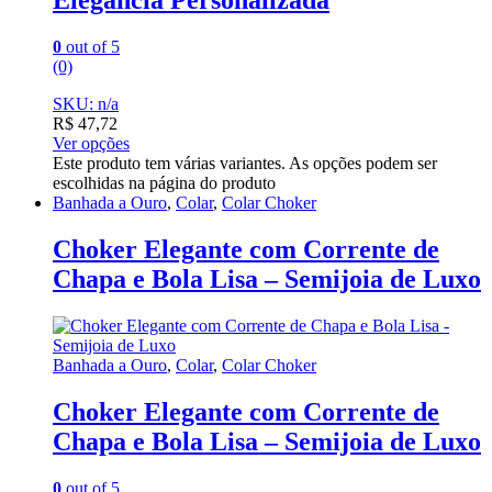
Elegância Personalizada
0
out of 5
(0)
SKU: n/a
R$
47,72
Ver opções
Este produto tem várias variantes. As opções podem ser
escolhidas na página do produto
Banhada a Ouro
,
Colar
,
Colar Choker
Choker Elegante com Corrente de
Chapa e Bola Lisa – Semijoia de Luxo
Banhada a Ouro
,
Colar
,
Colar Choker
Choker Elegante com Corrente de
Chapa e Bola Lisa – Semijoia de Luxo
0
out of 5