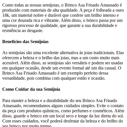
Como todas as nossas semijoias, o Brinco Asa Frisado Amassado é
produzido com materiais de alta qualidade. A peça é folheada a ouro
18k, um material nobre e durável que confere um brilho intenso e
uma cor dourada rica e vibrante. Além disso, o brinco passa por um
rigoroso processo de qualidade, que garante a sua durabilidade e
resistência ao desgaste.
Benefícios das Semijoias
As semijoias são uma excelente alternativa às joias tradicionais. Elas
oferecem a beleza e o brilho das joias, mas a um custo muito mais
acessível. Além disso, as semijoias são versáteis e podem ser usadas
em qualquer ocasião, desde um evento formal até um dia casual. O
Brinco Asa Frisado Amassado é um exemplo perfeito dessa
versatilidade, pois combina com qualquer estilo e ocasião.
Como Cuidar da sua Semijoia
Para manter a beleza e a durabilidade do seu Brinco Asa Frisado
Amassado, recomendamos alguns cuidados simples. Evite o contato
da peça com produtos químicos, como perfumes e cosméticos. Além
disso, guarde o brinco em um local seco e longe da luz direta do sol.
Com esses cuidados, você poderá desfrutar da beleza e do brilho do
seu brinco por muito tempo.