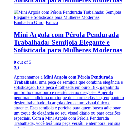
Sofisticada para Mulheres Modernas
Banhada a Ouro
,
Brinco
Mini Argola com Pérola Pendurada
Trabalhada: Semijoia Elegante e
Sofisticada para Mulheres Modernas
0
out of 5
(0)
Apresentamos a
Mini Argola com Pérola Pendurada
Trabalhada
, uma peça de semijoia que combina elegância e
sofisticação. Esta peça é folheada em ouro 18k, garantindo
um brilho duradouro e resistência ao desgaste. A pérola
pendurada adiciona um toque de charme clássico, enquanto o
design trabalhado da argola oferece um visual único e
atraente. Esta semijoia é perfeita para quem busca adicionar
um toque de elegância ao seu visual diário ou para ocasiões
especiais. Com a Mini Argola com Pérola Pendurada
Trabalhada, você terá uma peça versátil e atemporal em sua