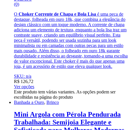
(0)
O
Choker Corrente de Chapa e Bola Lisa
é uma peça de
destaque, folheada em ouro 18k, que combina a elegância do
design clássico com um toque moderno. A corrente de chapa
adiciona um elemento de textura, enquanto a bola lisa traz um
contraste suave, criando um equilíbrio visual perfeito. Esta
peça é versátil, podendo ser usada sozinha para um look
minimalista ou em camadas com outras peças para um estilo
mais ousado. Além disso, o folheado em ouro 18k garante
durabilidade e resistência ao desgaste, tornando-a uma escolha
de valor excepcional. Este choker é mais do que apenas uma
joia, é um acessório de estilo que eleva qualquer look.
SKU: n/a
R$
126,72
Ver opções
Este produto tem várias variantes. As opções podem ser
escolhidas na página do produto
Banhada a Ouro
,
Brinco
Mini Argola com Pérola Pendurada
Trabalhada: Semijoia Elegante e