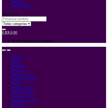
Pulseira
Tornozeleira
Search for:
0
R$
0,00
Sem produto(s) no carrinho.
Aliança
Anel
Bracelete
Brinco
Brinco argola
Brinco Coração
Colar
Colar Choker
Colar Coração
Colar Letra
Banhada a Ouro
Pingente