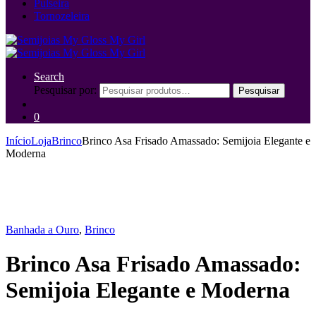
Pulseira
Tornozeleira
Search
Pesquisar por:
Pesquisar
0
Início
Loja
Brinco
Brinco Asa Frisado Amassado: Semijoia Elegante e
Moderna
Banhada a Ouro
,
Brinco
Brinco Asa Frisado Amassado:
Semijoia Elegante e Moderna