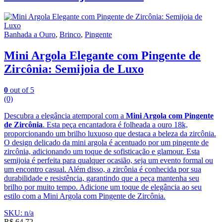
Banhada a Ouro
,
Brinco
,
Pingente
Mini Argola Elegante com Pingente de
Zircônia: Semijoia de Luxo
0
out of 5
(0)
Descubra a elegância atemporal com a
Mini Argola com Pingente
de Zircônia
. Esta peça encantadora é folheada a ouro 18k,
proporcionando um brilho luxuoso que destaca a beleza da zircônia.
O design delicado da mini argola é acentuado por um pingente de
zircônia, adicionando um toque de sofisticação e glamour. Esta
semijoia é perfeita para qualquer ocasião, seja um evento formal ou
um encontro casual. Além disso, a zircônia é conhecida por sua
durabilidade e resistência, garantindo que a peça mantenha seu
brilho por muito tempo. Adicione um toque de elegância ao seu
estilo com a Mini Argola com Pingente de Zircônia.
SKU: n/a
R$
64,72