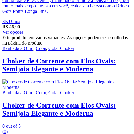
durabilidade e resistência, mantendo o brilho e a beleza da peça por
muito mais tempo. Invista em você, realce sua beleza com o Brinco
Gota Ponta Longa Fina.
SKU: n/a
R$
46,90
Ver opções
Este produto tem várias variantes. As opções podem ser escolhidas
na página do produto
Banhada a Ouro
,
Colar
,
Colar Choker
Choker de Corrente com Elos Ovais:
Semijoia Elegante e Moderna
Banhada a Ouro
,
Colar
,
Colar Choker
Choker de Corrente com Elos Ovais:
Semijoia Elegante e Moderna
0
out of 5
(0)