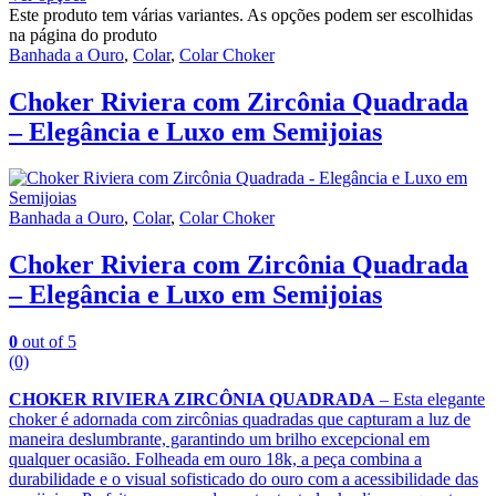
Este produto tem várias variantes. As opções podem ser escolhidas
na página do produto
Banhada a Ouro
,
Colar
,
Colar Choker
Choker Riviera com Zircônia Quadrada
– Elegância e Luxo em Semijoias
Banhada a Ouro
,
Colar
,
Colar Choker
Choker Riviera com Zircônia Quadrada
– Elegância e Luxo em Semijoias
0
out of 5
(0)
CHOKER RIVIERA ZIRCÔNIA QUADRADA
– Esta elegante
choker é adornada com zircônias quadradas que capturam a luz de
maneira deslumbrante, garantindo um brilho excepcional em
qualquer ocasião. Folheada em ouro 18k, a peça combina a
durabilidade e o visual sofisticado do ouro com a acessibilidade das