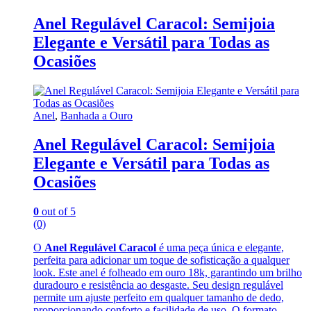
Anel Regulável Caracol: Semijoia
Elegante e Versátil para Todas as
Ocasiões
Anel
,
Banhada a Ouro
Anel Regulável Caracol: Semijoia
Elegante e Versátil para Todas as
Ocasiões
0
out of 5
(0)
O
Anel Regulável Caracol
é uma peça única e elegante,
perfeita para adicionar um toque de sofisticação a qualquer
look. Este anel é folheado em ouro 18k, garantindo um brilho
duradouro e resistência ao desgaste. Seu design regulável
permite um ajuste perfeito em qualquer tamanho de dedo,
proporcionando conforto e facilidade de uso. O formato