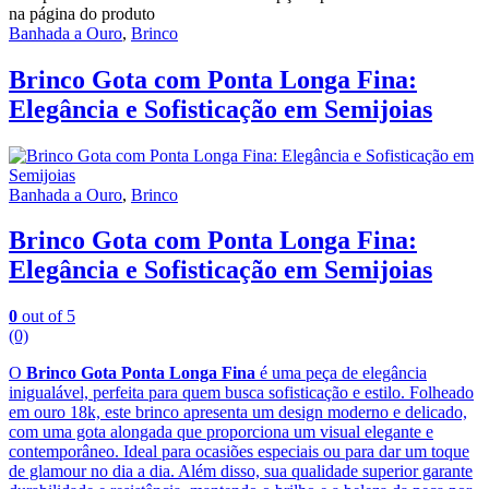
na página do produto
Banhada a Ouro
,
Brinco
Brinco Gota com Ponta Longa Fina:
Elegância e Sofisticação em Semijoias
Banhada a Ouro
,
Brinco
Brinco Gota com Ponta Longa Fina:
Elegância e Sofisticação em Semijoias
0
out of 5
(0)
O
Brinco Gota Ponta Longa Fina
é uma peça de elegância
inigualável, perfeita para quem busca sofisticação e estilo. Folheado
em ouro 18k, este brinco apresenta um design moderno e delicado,
com uma gota alongada que proporciona um visual elegante e
contemporâneo. Ideal para ocasiões especiais ou para dar um toque
de glamour no dia a dia. Além disso, sua qualidade superior garante