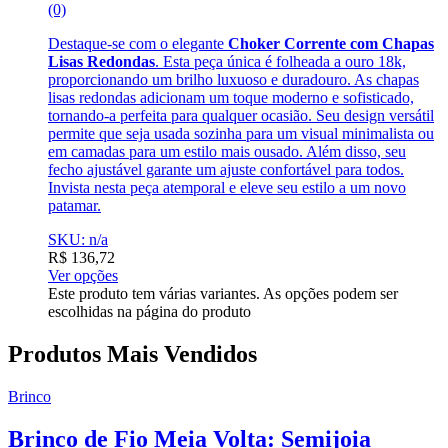
(0)
Destaque-se com o elegante
Choker Corrente com Chapas
Lisas Redondas
. Esta peça única é folheada a ouro 18k,
proporcionando um brilho luxuoso e duradouro. As chapas
lisas redondas adicionam um toque moderno e sofisticado,
tornando-a perfeita para qualquer ocasião. Seu design versátil
permite que seja usada sozinha para um visual minimalista ou
em camadas para um estilo mais ousado. Além disso, seu
fecho ajustável garante um ajuste confortável para todos.
Invista nesta peça atemporal e eleve seu estilo a um novo
patamar.
SKU: n/a
R$
136,72
Ver opções
Este produto tem várias variantes. As opções podem ser
escolhidas na página do produto
Produtos Mais Vendidos
Brinco
Brinco de Fio Meia Volta: Semijoia