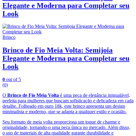
Elegante e Moderna para Completar seu
Look
Brinco
Brinco de Fio Meia Volta: Semijoia
Elegante e Moderna para Completar seu
Look
0
out of 5
(0)
O
Brinco de Fio Meia Volta
é uma peça de elegância inigualável,
perfeita para mulheres que buscam sofisticação e delicadeza em cada
detalhe. Folheado em ouro 18k, este brinco apresenta um design
minimalista e moderno, que se adapta a qualquer estilo e ocasião.
Seu formato de meia volta proporciona um toque de charme e
originalidade, tornando-o uma peça única no mercado. Além disso,
o uso de materiais de alta qualidade garante durabilidade e