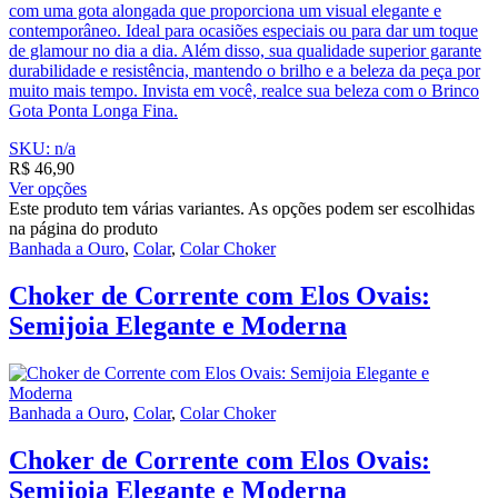
com uma gota alongada que proporciona um visual elegante e
contemporâneo. Ideal para ocasiões especiais ou para dar um toque
de glamour no dia a dia. Além disso, sua qualidade superior garante
durabilidade e resistência, mantendo o brilho e a beleza da peça por
muito mais tempo. Invista em você, realce sua beleza com o Brinco
Gota Ponta Longa Fina.
SKU: n/a
R$
46,90
Ver opções
Este produto tem várias variantes. As opções podem ser escolhidas
na página do produto
Banhada a Ouro
,
Colar
,
Colar Choker
Choker de Corrente com Elos Ovais:
Semijoia Elegante e Moderna
Banhada a Ouro
,
Colar
,
Colar Choker
Choker de Corrente com Elos Ovais:
Semijoia Elegante e Moderna