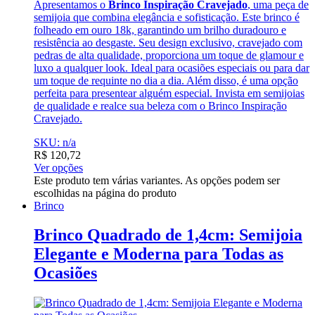
Apresentamos o
Brinco Inspiração Cravejado
, uma peça de
semijoia que combina elegância e sofisticação. Este brinco é
folheado em ouro 18k, garantindo um brilho duradouro e
resistência ao desgaste. Seu design exclusivo, cravejado com
pedras de alta qualidade, proporciona um toque de glamour e
luxo a qualquer look. Ideal para ocasiões especiais ou para dar
um toque de requinte no dia a dia. Além disso, é uma opção
perfeita para presentear alguém especial. Invista em semijoias
de qualidade e realce sua beleza com o Brinco Inspiração
Cravejado.
SKU: n/a
R$
120,72
Ver opções
Este produto tem várias variantes. As opções podem ser
escolhidas na página do produto
Brinco
Brinco Quadrado de 1,4cm: Semijoia
Elegante e Moderna para Todas as
Ocasiões