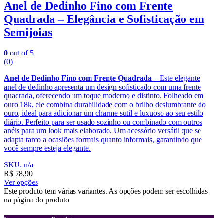
Anel de Dedinho Fino com Frente
Quadrada – Elegância e Sofisticação em
Semijoias
0
out of 5
(0)
Anel de Dedinho Fino com Frente Quadrada
– Este elegante
anel de dedinho apresenta um design sofisticado com uma frente
quadrada, oferecendo um toque moderno e distinto. Folheado em
ouro 18k, ele combina durabilidade com o brilho deslumbrante do
ouro, ideal para adicionar um charme sutil e luxuoso ao seu estilo
diário. Perfeito para ser usado sozinho ou combinado com outros
anéis para um look mais elaborado. Um acessório versátil que se
adapta tanto a ocasiões formais quanto informais, garantindo que
você sempre esteja elegante.
SKU: n/a
R$
78,90
Ver opções
Este produto tem várias variantes. As opções podem ser escolhidas
na página do produto