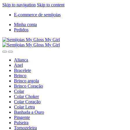
Skip to navigation
Skip to content
E-commerce de semijoias
Minha conta
Pedidos
Aliança
Anel
Bracelete
Brinco
Brinco argola
Brinco Coração
Colar
Colar Choker
Colar Coração
Colar Letra
Banhada a Ouro
Pingente
Pulseira
Tornozeleira