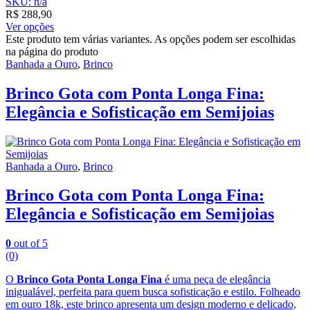
SKU: n/a
R$
288,90
Ver opções
Este produto tem várias variantes. As opções podem ser escolhidas
na página do produto
Banhada a Ouro
,
Brinco
Brinco Gota com Ponta Longa Fina:
Elegância e Sofisticação em Semijoias
Banhada a Ouro
,
Brinco
Brinco Gota com Ponta Longa Fina:
Elegância e Sofisticação em Semijoias
0
out of 5
(0)
O
Brinco Gota Ponta Longa Fina
é uma peça de elegância
inigualável, perfeita para quem busca sofisticação e estilo. Folheado
em ouro 18k, este brinco apresenta um design moderno e delicado,