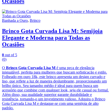
Ocasiões
Banhada a Ouro
,
Brinco
Brinco Gota Curvada Lisa M: Semijoia
Elegante e Moderna para Todas as
Ocasiões
0
out of 5
(0)
O
Brinco Gota Curvada Lisa M
é uma peça de elegância
inigualável, perfeita para mulheres que buscam sofisticação e estilo.
Folheado em ouro 18k, este brinco apresenta um design curvado e
liso, que reflete a luz de maneira deslumbrante, proporcionando um
brilho único. Seu tamanho médio é ideal para quem busca um
acessório que combine com qualquer look, seja ele casual ou formal.
Além disso, sua qualidade superior garante durabilidade e
resistência, tornando-o um investimento valioso. Adquira o Brinco
Gota Curvada Lisa M e destaque-se com uma semijoia de alto
padrão.