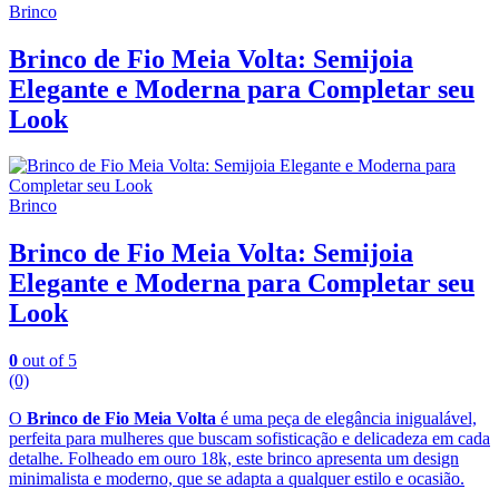
Brinco
Brinco de Fio Meia Volta: Semijoia
Elegante e Moderna para Completar seu
Look
Brinco
Brinco de Fio Meia Volta: Semijoia
Elegante e Moderna para Completar seu
Look
0
out of 5
(0)
O
Brinco de Fio Meia Volta
é uma peça de elegância inigualável,
perfeita para mulheres que buscam sofisticação e delicadeza em cada
detalhe. Folheado em ouro 18k, este brinco apresenta um design
minimalista e moderno, que se adapta a qualquer estilo e ocasião.