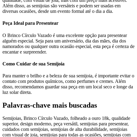
qualidade, com visual de joia, mas com um preço mais acessível.
Além disso, as semijoias são versáteis e podem ser usadas em
diversas ocasiões, desde um evento formal até o dia a dia.
Peça Ideal para Presentear
O Brinco Círculo Vazado é uma excelente opção para presentear
alguém especial. Seja para um aniversário, dia das mães, dia dos
namorados ou qualquer outra ocasião especial, esta peça é certeza de
encantar e surpreender.
Como Cuidar de sua Semijoia
Para manter o brilho e a beleza de sua semijoia, é importante evitar o
contato com produtos químicos, como perfumes e cremes. Além
disso, recomendamos guardar sua peça em um local seco e longe da
luz solar direta.
Palavras-chave mais buscadas
Semijoias, Brinco Círculo Vazado, folheado a ouro 18k, qualidade
superior, design moderno, peça versátil, semijoias para presentear,
cuidados com semijoias, semijoias de alta durabilidade, semijoias
com visual de joia, semijoias para todas as ocasiões, semijoias com