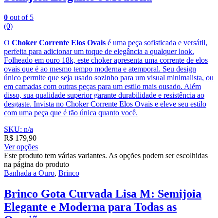
0
out of 5
(0)
O
Choker Corrente Elos Ovais
é uma peça sofisticada e versátil,
perfeita para adicionar um toque de elegância a qualquer look.
Folheado em ouro 18k, este choker apresenta uma corrente de elos
ovais que é ao mesmo tempo moderna e atemporal. Seu design
único permite que seja usado sozinho para um visual minimalista, ou
em camadas com outras peças para um estilo mais ousado. Além
disso, sua qualidade superior garante durabilidade e resistência ao
desgaste. Invista no Choker Corrente Elos Ovais e eleve seu estilo
com uma peça que é tão única quanto você.
SKU: n/a
R$
179,90
Ver opções
Este produto tem várias variantes. As opções podem ser escolhidas
na página do produto
Banhada a Ouro
,
Brinco
Brinco Gota Curvada Lisa M: Semijoia
Elegante e Moderna para Todas as