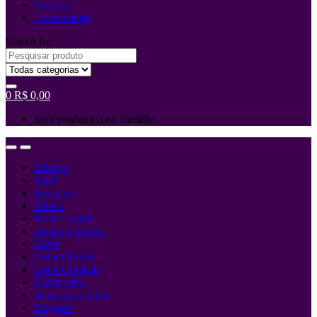
Pulseira
Tornozeleira
Search for:
0
R$
0,00
Sem produto(s) no carrinho.
Aliança
Anel
Bracelete
Brinco
Brinco argola
Brinco Coração
Colar
Colar Choker
Colar Coração
Colar Letra
Banhada a Ouro
Pingente