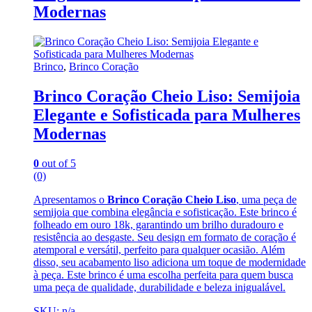
Modernas
Brinco
,
Brinco Coração
Brinco Coração Cheio Liso: Semijoia
Elegante e Sofisticada para Mulheres
Modernas
0
out of 5
(0)
Apresentamos o
Brinco Coração Cheio Liso
, uma peça de
semijoia que combina elegância e sofisticação. Este brinco é
folheado em ouro 18k, garantindo um brilho duradouro e
resistência ao desgaste. Seu design em formato de coração é
atemporal e versátil, perfeito para qualquer ocasião. Além
disso, seu acabamento liso adiciona um toque de modernidade
à peça. Este brinco é uma escolha perfeita para quem busca
uma peça de qualidade, durabilidade e beleza inigualável.
SKU: n/a