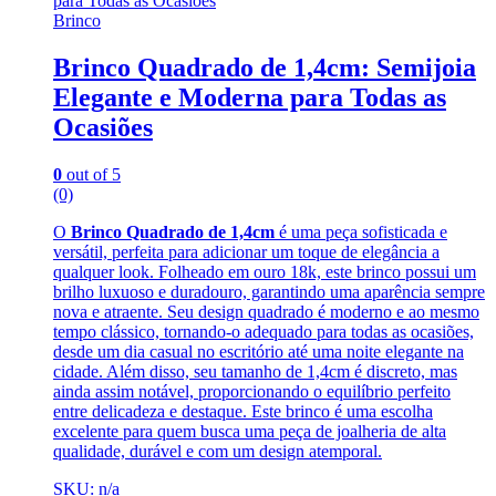
Brinco
Brinco Quadrado de 1,4cm: Semijoia
Elegante e Moderna para Todas as
Ocasiões
0
out of 5
(0)
O
Brinco Quadrado de 1,4cm
é uma peça sofisticada e
versátil, perfeita para adicionar um toque de elegância a
qualquer look. Folheado em ouro 18k, este brinco possui um
brilho luxuoso e duradouro, garantindo uma aparência sempre
nova e atraente. Seu design quadrado é moderno e ao mesmo
tempo clássico, tornando-o adequado para todas as ocasiões,
desde um dia casual no escritório até uma noite elegante na
cidade. Além disso, seu tamanho de 1,4cm é discreto, mas
ainda assim notável, proporcionando o equilíbrio perfeito
entre delicadeza e destaque. Este brinco é uma escolha
excelente para quem busca uma peça de joalheria de alta
qualidade, durável e com um design atemporal.
SKU: n/a