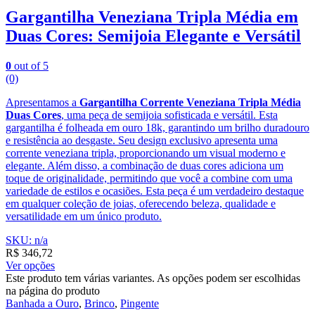
Gargantilha Veneziana Tripla Média em
Duas Cores: Semijoia Elegante e Versátil
0
out of 5
(0)
Apresentamos a
Gargantilha Corrente Veneziana Tripla Média
Duas Cores
, uma peça de semijoia sofisticada e versátil. Esta
gargantilha é folheada em ouro 18k, garantindo um brilho duradouro
e resistência ao desgaste. Seu design exclusivo apresenta uma
corrente veneziana tripla, proporcionando um visual moderno e
elegante. Além disso, a combinação de duas cores adiciona um
toque de originalidade, permitindo que você a combine com uma
variedade de estilos e ocasiões. Esta peça é um verdadeiro destaque
em qualquer coleção de joias, oferecendo beleza, qualidade e
versatilidade em um único produto.
SKU: n/a
R$
346,72
Ver opções
Este produto tem várias variantes. As opções podem ser escolhidas
na página do produto
Banhada a Ouro
,
Brinco
,
Pingente