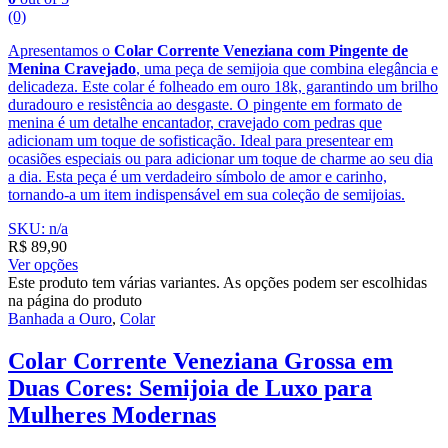
(0)
Apresentamos o
Colar Corrente Veneziana com Pingente de
Menina Cravejado
, uma peça de semijoia que combina elegância e
delicadeza. Este colar é folheado em ouro 18k, garantindo um brilho
duradouro e resistência ao desgaste. O pingente em formato de
menina é um detalhe encantador, cravejado com pedras que
adicionam um toque de sofisticação. Ideal para presentear em
ocasiões especiais ou para adicionar um toque de charme ao seu dia
a dia. Esta peça é um verdadeiro símbolo de amor e carinho,
tornando-a um item indispensável em sua coleção de semijoias.
SKU: n/a
R$
89,90
Ver opções
Este produto tem várias variantes. As opções podem ser escolhidas
na página do produto
Banhada a Ouro
,
Colar
Colar Corrente Veneziana Grossa em
Duas Cores: Semijoia de Luxo para
Mulheres Modernas