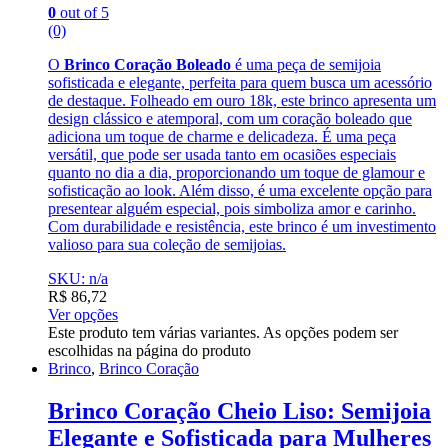
0
out of 5
(0)
O
Brinco Coração Boleado
é uma peça de semijoia
sofisticada e elegante, perfeita para quem busca um acessório
de destaque. Folheado em ouro 18k, este brinco apresenta um
design clássico e atemporal, com um coração boleado que
adiciona um toque de charme e delicadeza. É uma peça
versátil, que pode ser usada tanto em ocasiões especiais
quanto no dia a dia, proporcionando um toque de glamour e
sofisticação ao look. Além disso, é uma excelente opção para
presentear alguém especial, pois simboliza amor e carinho.
Com durabilidade e resistência, este brinco é um investimento
valioso para sua coleção de semijoias.
SKU: n/a
R$
86,72
Ver opções
Este produto tem várias variantes. As opções podem ser
escolhidas na página do produto
Brinco
,
Brinco Coração
Brinco Coração Cheio Liso: Semijoia
Elegante e Sofisticada para Mulheres