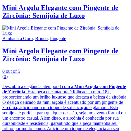
Mini Argola Elegante com Pingente de
Zircônia: Semijoia de Luxo
Banhada a Ouro
,
Brinco
,
Pingente
Mini Argola Elegante com Pingente de
Zircônia: Semijoia de Luxo
0
out of 5
(0)
Descubra a elegância atemporal com a
Mini Argola com Pingente
de Zircônia
. Esta peça encantadora é folheada a ouro 18k,
proporcionando um brilho luxuoso que destaca a beleza da zircônia.
O design delicado da mini argola é acentuado por um pingente de
zircônia, adicionando um toque de sofisticação e glamour. Esta
semijoia é perfeita para qualquer ocasião, seja um evento formal ou
um encontro casual. Além disso, a zircônia é conhecida por sua
durabilidade e resistência, garantindo que a peça mantenha seu
brilho por muito tempo. Adicione um toque de elegância ao seu