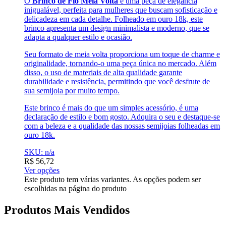
O
Brinco de Fio Meia Volta
é uma peça de elegância
inigualável, perfeita para mulheres que buscam sofisticação e
delicadeza em cada detalhe. Folheado em ouro 18k, este
brinco apresenta um design minimalista e moderno, que se
adapta a qualquer estilo e ocasião.
Seu formato de meia volta proporciona um toque de charme e
originalidade, tornando-o uma peça única no mercado. Além
disso, o uso de materiais de alta qualidade garante
durabilidade e resistência, permitindo que você desfrute de
sua semijoia por muito tempo.
Este brinco é mais do que um simples acessório, é uma
declaração de estilo e bom gosto. Adquira o seu e destaque-se
com a beleza e a qualidade das nossas semijoias folheadas em
ouro 18k.
SKU: n/a
R$
56,72
Ver opções
Este produto tem várias variantes. As opções podem ser
escolhidas na página do produto
Produtos Mais Vendidos