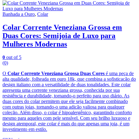
Banhada a Ouro
,
Colar
Colar Corrente Veneziana Grossa em
Duas Cores: Semijoia de Luxo para
Mulheres Modernas
0
out of 5
(0)
O
Colar Corrente Veneziana Grossa Duas Cores
é uma peça de
alta qualidade, folheada em ouro 18k, que combina a sofisticação do
design italiano com a versatilidade de duas tonalidades. Este colar
apresenta uma corrente veneziana grossa, conhecida por sua
resistência e durabilidade, tornando-o perfeito para uso diário. As
duas cores do colar permitem que ele seja facilmente combinado
com outras joias, tornando-o uma adição valiosa para qualquer
coleção. Além disso, o colar é hipoalergênico, garantindo conforto
mesmo para aqueles com pele sensível. Com seu brilho luxuoso e
design atemporal, este colar é mais do que apenas uma joia, é um
investimento em estilo.