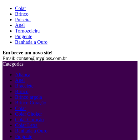
Colar
Brinco
Pulseira
Anel
Tornozeleira
Pingente
Banhada a Ouro
Em breve um novo site!
Email: contato@mygloss.com.br
Categorias
Aliança
Anel
Bracelete
Brinco
Brinco argola
Brinco Coração
Colar
Colar Choker
Colar Coração
Colar Letra
Banhada a Ouro
Pingente