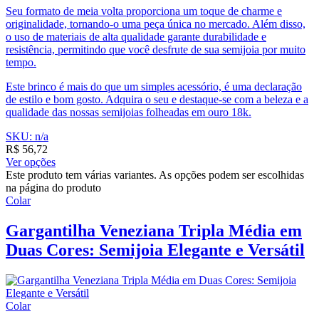
Seu formato de meia volta proporciona um toque de charme e
originalidade, tornando-o uma peça única no mercado. Além disso,
o uso de materiais de alta qualidade garante durabilidade e
resistência, permitindo que você desfrute de sua semijoia por muito
tempo.
Este brinco é mais do que um simples acessório, é uma declaração
de estilo e bom gosto. Adquira o seu e destaque-se com a beleza e a
qualidade das nossas semijoias folheadas em ouro 18k.
SKU: n/a
R$
56,72
Ver opções
Este produto tem várias variantes. As opções podem ser escolhidas
na página do produto
Colar
Gargantilha Veneziana Tripla Média em
Duas Cores: Semijoia Elegante e Versátil
Colar