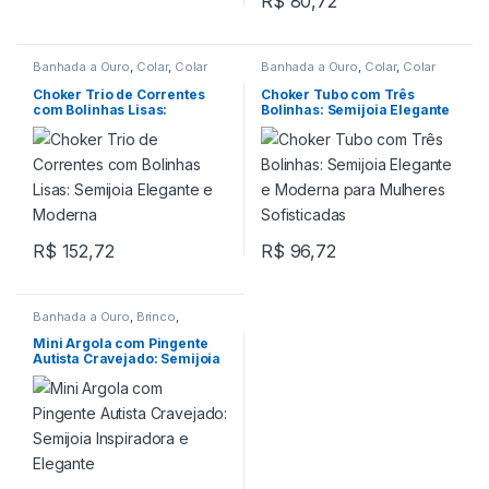
R$
80,72
Banhada a Ouro
,
Colar
,
Colar
Banhada a Ouro
,
Colar
,
Colar
Choker
Choker
Choker Trio de Correntes
Choker Tubo com Três
com Bolinhas Lisas:
Bolinhas: Semijoia Elegante
Semijoia Elegante e
e Moderna para Mulheres
Moderna
Sofisticadas
R$
152,72
R$
96,72
Banhada a Ouro
,
Brinco
,
Pingente
Mini Argola com Pingente
Autista Cravejado: Semijoia
Inspiradora e Elegante