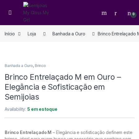
0
Início
Loja
Banhada a Ouro
Brinco Entrelaçado 
Banhada a Ouro
,
Brinco
Brinco Entrelaçado M em Ouro –
Elegância e Sofisticação em
Semijoias
Availability:
5 em estoque
Brinco Entrelaçado M
– Elegância e sofisticação definem este
brinco, ideal para quem busca um acessório que combine com