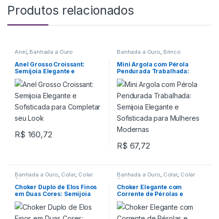
Produtos relacionados
Anel
,
Banhada a Ouro
Banhada a Ouro
,
Brinco
Anel Grosso Croissant:
Mini Argola com Pérola
Semijoia Elegante e
Pendurada Trabalhada:
Sofisticada para Completar
Semijoia Elegante e
seu Look
Sofisticada para Mulheres
Modernas
R$
160,72
R$
67,72
Banhada a Ouro
,
Colar
,
Colar
Banhada a Ouro
,
Colar
,
Colar
Choker
Choker
Choker Duplo de Elos Finos
Choker Elegante com
em Duas Cores: Semijoia
Corrente de Pérolas e
Elegante e Versátil
Corações Lisos Intercalados
– Semijoia de Luxo