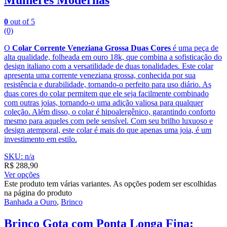
Mulheres Modernas
0
out of 5
(0)
O
Colar Corrente Veneziana Grossa Duas Cores
é uma peça de
alta qualidade, folheada em ouro 18k, que combina a sofisticação do
design italiano com a versatilidade de duas tonalidades. Este colar
apresenta uma corrente veneziana grossa, conhecida por sua
resistência e durabilidade, tornando-o perfeito para uso diário. As
duas cores do colar permitem que ele seja facilmente combinado
com outras joias, tornando-o uma adição valiosa para qualquer
coleção. Além disso, o colar é hipoalergênico, garantindo conforto
mesmo para aqueles com pele sensível. Com seu brilho luxuoso e
design atemporal, este colar é mais do que apenas uma joia, é um
investimento em estilo.
SKU: n/a
R$
288,90
Ver opções
Este produto tem várias variantes. As opções podem ser escolhidas
na página do produto
Banhada a Ouro
,
Brinco
Brinco Gota com Ponta Longa Fina: