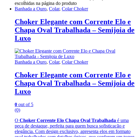
escolhidas na página do produto
Banhada a Ouro
,
Colar
,
Colar Choker
Choker Elegante com Corrente Elo e
Chapa Oval Trabalhada – Semijoia de
Luxo
Banhada a Ouro
,
Colar
,
Colar Choker
Choker Elegante com Corrente Elo e
Chapa Oval Trabalhada – Semijoia de
Luxo
0
out of 5
(0)
O
Choker Corrente Elo Chapa Oval Trabalhada
é uma
peça de destaque, perfeita para quem busca sofisticação e
elegância. Com design exclusivo, apresenta elos em formato
oval trabalhados com detalhes únicos, que conferem um toque