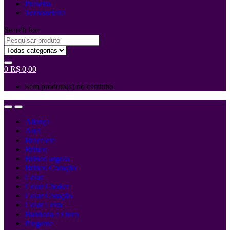
Pulseira
Tornozeleira
Search for:
0
R$
0,00
Sem produto(s) no carrinho.
Aliança
Anel
Bracelete
Brinco
Brinco argola
Brinco Coração
Colar
Colar Choker
Colar Coração
Colar Letra
Banhada a Ouro
Pingente