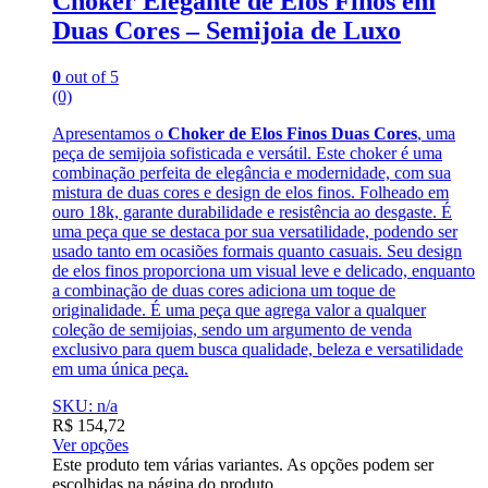
Choker Elegante de Elos Finos em
Duas Cores – Semijoia de Luxo
0
out of 5
(0)
Apresentamos o
Choker de Elos Finos Duas Cores
, uma
peça de semijoia sofisticada e versátil. Este choker é uma
combinação perfeita de elegância e modernidade, com sua
mistura de duas cores e design de elos finos. Folheado em
ouro 18k, garante durabilidade e resistência ao desgaste. É
uma peça que se destaca por sua versatilidade, podendo ser
usado tanto em ocasiões formais quanto casuais. Seu design
de elos finos proporciona um visual leve e delicado, enquanto
a combinação de duas cores adiciona um toque de
originalidade. É uma peça que agrega valor a qualquer
coleção de semijoias, sendo um argumento de venda
exclusivo para quem busca qualidade, beleza e versatilidade
em uma única peça.
SKU: n/a
R$
154,72
Ver opções
Este produto tem várias variantes. As opções podem ser
escolhidas na página do produto