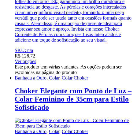
folheado em ouro 18k, garantindo um brilho duradouro e
resistência ao desgaste. As pérolas e corações intercalados
criam um equilíbrio visual perfeito, tornando-o uma peça
versátil que pode ser usada tanto em ocasiões formais quanto
casuais. Além disso, é uma opção de presente ideal para
expressar seu amor e apreço. Invista em nosso Choker
Corrente de Pérolas com Corações Lisos Intercalados e
adicione um toque de sofisticação ao seu visual.
SKU: n/a
R$
126,72
Ver opções
Este produto tem várias variantes. As opções podem ser
escolhidas na página do produto
Banhada a Ouro
,
Colar
,
Colar Choker
Choker Elegante com Ponto de Luz –
Colar Feminino de 35cm para Estilo
Sofisticado
Banhada a Ouro
,
Colar
,
Colar Choker