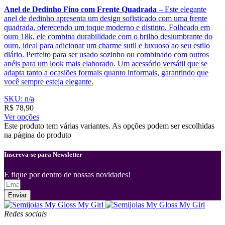
Anel de Dedinho Fino com Frente Quadrada
– Este elegante
anel de dedinho apresenta um design sofisticado com uma frente
quadrada, oferecendo um toque moderno e distinto. Folheado em
ouro 18k, ele combina durabilidade com o brilho deslumbrante do
ouro, ideal para adicionar um charme sutil e luxuoso ao seu estilo
diário. Perfeito para ser usado sozinho ou combinado com outros
anéis para um look mais elaborado. Um acessório versátil que se
adapta tanto a ocasiões formais quanto informais, garantindo que
você sempre esteja elegante.
SKU: n/a
R$
78,90
Ver opções
Este produto tem várias variantes. As opções podem ser escolhidas
na página do produto
Inscreva-se para Newsletter
E fique por dentro de nossas novidades!
Enviar
Redes sociais