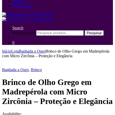
Pulseira
Tornozeleira
Search
Pesquisar por:
Pesquisar
0
Início
Loja
Banhada a Ouro
Brinco de Olho Grego em Madrepérola
com Micro Zircônia – Proteção e Elegância
Banhada a Ouro
,
Brinco
Brinco de Olho Grego em
Madrepérola com Micro
Zircônia – Proteção e Elegância
Availability: