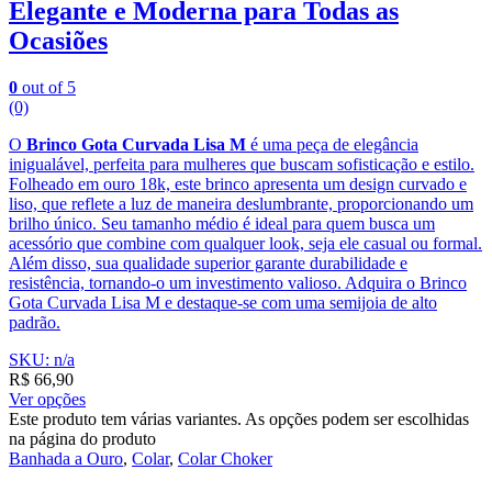
Elegante e Moderna para Todas as
Ocasiões
0
out of 5
(0)
O
Brinco Gota Curvada Lisa M
é uma peça de elegância
inigualável, perfeita para mulheres que buscam sofisticação e estilo.
Folheado em ouro 18k, este brinco apresenta um design curvado e
liso, que reflete a luz de maneira deslumbrante, proporcionando um
brilho único. Seu tamanho médio é ideal para quem busca um
acessório que combine com qualquer look, seja ele casual ou formal.
Além disso, sua qualidade superior garante durabilidade e
resistência, tornando-o um investimento valioso. Adquira o Brinco
Gota Curvada Lisa M e destaque-se com uma semijoia de alto
padrão.
SKU: n/a
R$
66,90
Ver opções
Este produto tem várias variantes. As opções podem ser escolhidas
na página do produto
Banhada a Ouro
,
Colar
,
Colar Choker