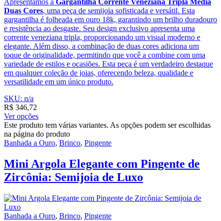
Apresentamos a
Gargantilha Corrente Veneziana Tripla Média
Duas Cores
, uma peça de semijoia sofisticada e versátil. Esta
gargantilha é folheada em ouro 18k, garantindo um brilho duradouro
e resistência ao desgaste. Seu design exclusivo apresenta uma
corrente veneziana tripla, proporcionando um visual moderno e
elegante. Além disso, a combinação de duas cores adiciona um
toque de originalidade, permitindo que você a combine com uma
variedade de estilos e ocasiões. Esta peça é um verdadeiro destaque
em qualquer coleção de joias, oferecendo beleza, qualidade e
versatilidade em um único produto.
SKU: n/a
R$
346,72
Ver opções
Este produto tem várias variantes. As opções podem ser escolhidas
na página do produto
Banhada a Ouro
,
Brinco
,
Pingente
Mini Argola Elegante com Pingente de
Zircônia: Semijoia de Luxo
Banhada a Ouro
,
Brinco
,
Pingente