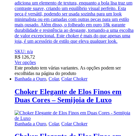
adiciona um elemento de textura, enquanto a bola lisa traz um
contraste suave, criando um equilíbrio visual perfeito. Esta
peça é versátil, podendo ser usada sozinha para um look
minimalista ou em camadas com outras peças para um estilo
mais ousado. Além disso, o folheado em ouro 18k garante
durabilidade e resistência ao desgaste, tornando-a uma escolha
de valor excepcional. Este choker é mais do que apenas uma
joia, é um acessório de estilo que eleva qualquer look.
SKU: n/a
R$
126,72
Ver opções
Este produto tem várias variantes. As opções podem ser
escolhidas na página do produto
Banhada a Ouro
,
Colar
,
Colar Choker
Choker Elegante de Elos Finos em
Duas Cores – Semijoia de Luxo
Banhada a Ouro
,
Colar
,
Colar Choker