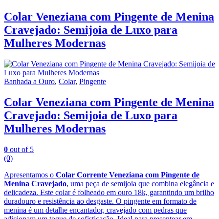
Colar Veneziana com Pingente de Menina
Cravejado: Semijoia de Luxo para
Mulheres Modernas
Banhada a Ouro
,
Colar
,
Pingente
Colar Veneziana com Pingente de Menina
Cravejado: Semijoia de Luxo para
Mulheres Modernas
0
out of 5
(0)
Apresentamos o
Colar Corrente Veneziana com Pingente de
Menina Cravejado
, uma peça de semijoia que combina elegância e
delicadeza. Este colar é folheado em ouro 18k, garantindo um brilho
duradouro e resistência ao desgaste. O pingente em formato de
menina é um detalhe encantador, cravejado com pedras que
adicionam um toque de sofisticação. Ideal para presentear em