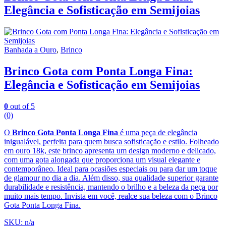
Elegância e Sofisticação em Semijoias
Banhada a Ouro
,
Brinco
Brinco Gota com Ponta Longa Fina:
Elegância e Sofisticação em Semijoias
0
out of 5
(0)
O
Brinco Gota Ponta Longa Fina
é uma peça de elegância
inigualável, perfeita para quem busca sofisticação e estilo. Folheado
em ouro 18k, este brinco apresenta um design moderno e delicado,
com uma gota alongada que proporciona um visual elegante e
contemporâneo. Ideal para ocasiões especiais ou para dar um toque
de glamour no dia a dia. Além disso, sua qualidade superior garante
durabilidade e resistência, mantendo o brilho e a beleza da peça por
muito mais tempo. Invista em você, realce sua beleza com o Brinco
Gota Ponta Longa Fina.
SKU: n/a