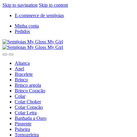
Skip to navigation
Skip to content
E-commerce de semijoias
Minha conta
Pedidos
Aliança
Anel
Bracelete
Brinco
Brinco argola
Brinco Coração
Colar
Colar Choker
Colar Coração
Colar Letra
Banhada a Ouro
Pingente
Pulseira
Tornozeleira