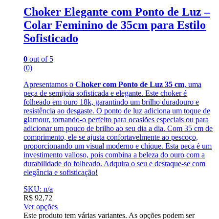
Choker Elegante com Ponto de Luz –
Colar Feminino de 35cm para Estilo
Sofisticado
0
out of 5
(0)
Apresentamos o
Choker com Ponto de Luz 35 cm
, uma
peça de semijoia sofisticada e elegante. Este choker é
folheado em ouro 18k, garantindo um brilho duradouro e
resistência ao desgaste. O ponto de luz adiciona um toque de
glamour, tornando-o perfeito para ocasiões especiais ou para
adicionar um pouco de brilho ao seu dia a dia. Com 35 cm de
comprimento, ele se ajusta confortavelmente ao pescoço,
proporcionando um visual moderno e chique. Esta peça é um
investimento valioso, pois combina a beleza do ouro com a
durabilidade do folheado. Adquira o seu e destaque-se com
elegância e sofisticação!
SKU: n/a
R$
92,72
Ver opções
Este produto tem várias variantes. As opções podem ser