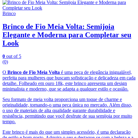
Brinco
Brinco de Fio Meia Volta: Semijoia
Elegante e Moderna para Completar seu
Look
0
out of 5
(0)
O
Brinco de Fio Meia Volta
é uma peça de elegância inigualável,
perfeita para mulheres que buscam sofisticação e delicadeza em cada
detalhe. Folheado em ouro 18k, este brinco apresenta um design
minimalista e moderno, que se adapta a qualquer estilo e ocasião.
Seu formato de meia volta proporciona um toque de charme e
originalidade, tornando-o uma peça única no mercado. Além disso,
o uso de materiais de alta qualidade garante durabilidade e
resistência, permitindo que você desfrute de sua semijoia por muito
tempo.
Este brinco é mais do que um simples acessório, é uma declaração
de estilo e bom gosto. Adquira o seu e destaque-se com a beleza e a