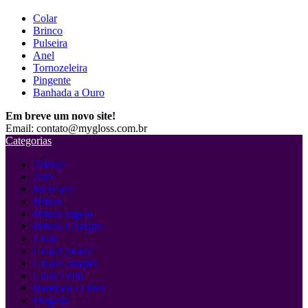
Colar
Brinco
Pulseira
Anel
Tornozeleira
Pingente
Banhada a Ouro
Em breve um novo site!
Email: contato@mygloss.com.br
Categorias
Aliança
Anel
Bracelete
Brinco
Brinco argola
Brinco Coração
Colar
Colar Choker
Colar Coração
Colar Letra
Banhada a Ouro
Pingente