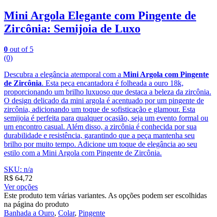
Mini Argola Elegante com Pingente de
Zircônia: Semijoia de Luxo
0
out of 5
(0)
Descubra a elegância atemporal com a
Mini Argola com Pingente
de Zircônia
. Esta peça encantadora é folheada a ouro 18k,
proporcionando um brilho luxuoso que destaca a beleza da zircônia.
O design delicado da mini argola é acentuado por um pingente de
zircônia, adicionando um toque de sofisticação e glamour. Esta
semijoia é perfeita para qualquer ocasião, seja um evento formal ou
um encontro casual. Além disso, a zircônia é conhecida por sua
durabilidade e resistência, garantindo que a peça mantenha seu
brilho por muito tempo. Adicione um toque de elegância ao seu
estilo com a Mini Argola com Pingente de Zircônia.
SKU: n/a
R$
64,72
Ver opções
Este produto tem várias variantes. As opções podem ser escolhidas
na página do produto
Banhada a Ouro
,
Colar
,
Pingente