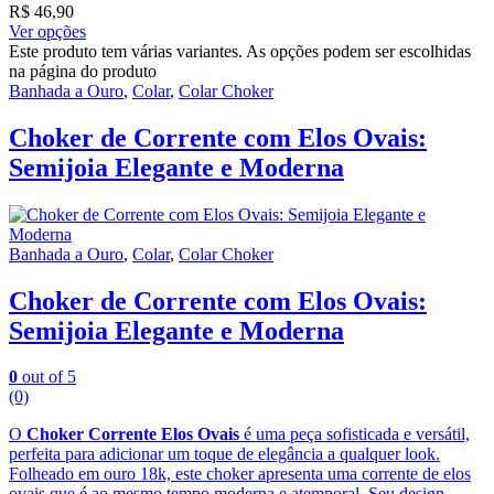
R$
46,90
Ver opções
Este produto tem várias variantes. As opções podem ser escolhidas
na página do produto
Banhada a Ouro
,
Colar
,
Colar Choker
Choker de Corrente com Elos Ovais:
Semijoia Elegante e Moderna
Banhada a Ouro
,
Colar
,
Colar Choker
Choker de Corrente com Elos Ovais:
Semijoia Elegante e Moderna
0
out of 5
(0)
O
Choker Corrente Elos Ovais
é uma peça sofisticada e versátil,
perfeita para adicionar um toque de elegância a qualquer look.
Folheado em ouro 18k, este choker apresenta uma corrente de elos
ovais que é ao mesmo tempo moderna e atemporal. Seu design