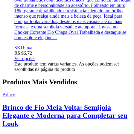
de charme e personalidade ao acessório. Folheado em ouro
18k, garante durabilidade e resistência, além de um brilho
intenso que realça ainda mais a beleza da peça. Ideal para
compor looks variados, desde os mais casuais até os mais
formais, é uma semijoia versátil e atemporal. Invista no
Choker Corrente Elo Chapa Oval Trabalhada e destaque-se
com estilo e elegância.
SKU: n/a
R$
96,72
Ver opções
Este produto tem várias variantes. As opções podem ser
escolhidas na página do produto
Produtos Mais Vendidos
Brinco
Brinco de Fio Meia Volta: Semijoia
Elegante e Moderna para Completar seu
Look