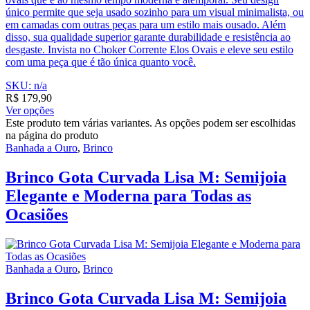
único permite que seja usado sozinho para um visual minimalista, ou
em camadas com outras peças para um estilo mais ousado. Além
disso, sua qualidade superior garante durabilidade e resistência ao
desgaste. Invista no Choker Corrente Elos Ovais e eleve seu estilo
com uma peça que é tão única quanto você.
SKU: n/a
R$
179,90
Ver opções
Este produto tem várias variantes. As opções podem ser escolhidas
na página do produto
Banhada a Ouro
,
Brinco
Brinco Gota Curvada Lisa M: Semijoia
Elegante e Moderna para Todas as
Ocasiões
Banhada a Ouro
,
Brinco
Brinco Gota Curvada Lisa M: Semijoia