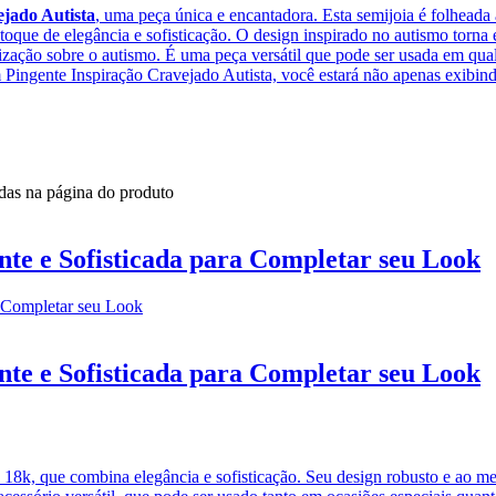
jado Autista
, uma peça única e encantadora. Esta semijoia é folheada 
oque de elegância e sofisticação. O design inspirado no autismo torna 
ização sobre o autismo. É uma peça versátil que pode ser usada em qua
m Pingente Inspiração Cravejado Autista, você estará não apenas exib
idas na página do produto
nte e Sofisticada para Completar seu Look
nte e Sofisticada para Completar seu Look
 18k, que combina elegância e sofisticação. Seu design robusto e ao m