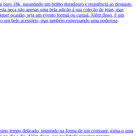
a ouro 18k, garantindo um brilho duradouro e resistência ao desgaste.
esta peça não apenas uma bela adição à sua coleção de joias, mas
lquer ocasião, seja um evento formal ou casual. Além disso, é um
indo um belo acessório, mas também expressando uma poderosa
esmo tempo delicado, inspirado na forma de um croissant, torna-o uma