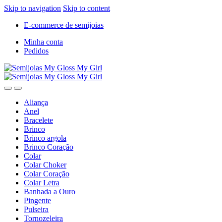
Skip to navigation
Skip to content
E-commerce de semijoias
Minha conta
Pedidos
Aliança
Anel
Bracelete
Brinco
Brinco argola
Brinco Coração
Colar
Colar Choker
Colar Coração
Colar Letra
Banhada a Ouro
Pingente
Pulseira
Tornozeleira