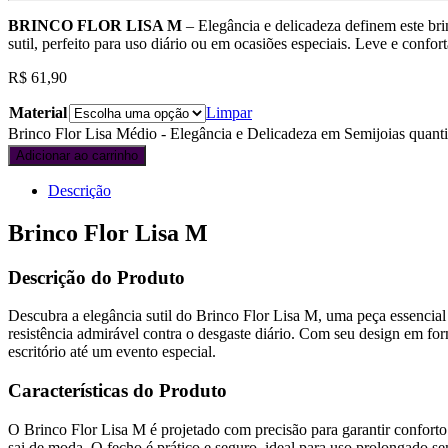
BRINCO FLOR LISA M
– Elegância e delicadeza definem este bri
sutil, perfeito para uso diário ou em ocasiões especiais. Leve e conf
R$
61,90
Material
Limpar
Brinco Flor Lisa Médio - Elegância e Delicadeza em Semijoias quanti
Adicionar ao carrinho
Descrição
Brinco Flor Lisa M
Descrição do Produto
Descubra a elegância sutil do Brinco Flor Lisa M, uma peça essencia
resistência admirável contra o desgaste diário. Com seu design em form
escritório até um evento especial.
Características do Produto
O Brinco Flor Lisa M é projetado com precisão para garantir conforto 
sai de moda. O fecho é prático e seguro, ideal para uso prolongado s