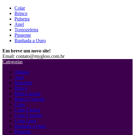
Colar
Brinco
Pulseira
Anel
Tornozeleira
Pingente
Banhada a Ouro
Em breve um novo site!
Email: contato@mygloss.com.br
Categorias
Aliança
Anel
Bracelete
Brinco
Brinco argola
Brinco Coração
Colar
Colar Choker
Colar Coração
Colar Letra
Banhada a Ouro
Pingente