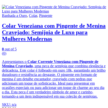
Banhada a Ouro
,
Colar
,
Pingente
Colar Veneziana com Pingente de Menina
Cravejado: Semijoia de Luxo para
Mulheres Modernas
0
out of 5
(0)
Apresentamos o
Colar Corrente Veneziana com Pingente de
Menina Cravejado
, uma peça de semijoia que combina elegância e
delicadeza. Este colar é folheado em ouro 18k, garantindo um brilho
duradouro e resistência ao desgaste. O pingente em formato de
menina é um detalhe encantador, cravejado com pedras que
adicionam um toque de sofisticação. Ideal para presentear em
ocasiões especiais ou para adicionar um toque de charme ao seu dia
a dia. Esta peça é um verdadeiro símbolo de amor e carinho,
tornando-a um item indispensável em sua coleção de semijoias.
SKU: n/a