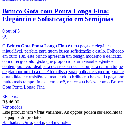
Brinco Gota com Ponta Longa Fina:
Elegância e Sofisticação em Semijoias
0
out of 5
(0)
O
Brinco Gota Ponta Longa Fina
é uma peça de elegância
inigualável, perfeita para quem busca sofisticação e estilo. Folheado
em ouro 18k, este brinco apresenta um design moderno e delicado,
com uma gota alongada que proporciona um visual elegante e
contemporâneo. Ideal para ocasiões especiais ou para dar um toque
de glamour no dia a dia. Além disso, sua qualidade superior garante
durabilidade e resistência, mantendo o brilho e a beleza da peça por
muito mais tempo. Invista em você, realce sua beleza com o Brinco
Gota Ponta Longa Fina.
SKU: n/a
R$
46,90
Ver opções
Este produto tem várias variantes. As opções podem ser escolhidas
na página do produto
Banhada a Ouro
,
Colar
,
Colar Choker