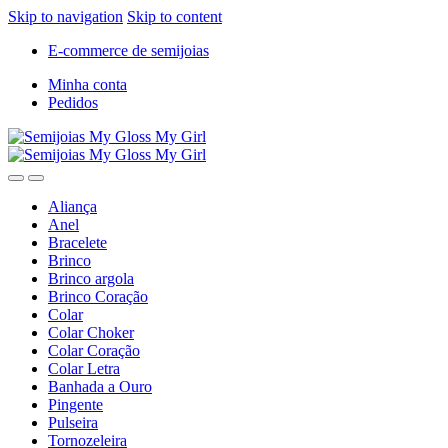
Skip to navigation
Skip to content
E-commerce de semijoias
Minha conta
Pedidos
Aliança
Anel
Bracelete
Brinco
Brinco argola
Brinco Coração
Colar
Colar Choker
Colar Coração
Colar Letra
Banhada a Ouro
Pingente
Pulseira
Tornozeleira