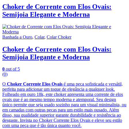
Choker de Corrente com Elos Ovais:
Semijoia Elegante e Moderna
Banhada a Ouro
,
Colar
,
Colar Choker
Choker de Corrente com Elos Ovais:
Semijoia Elegante e Moderna
0
out of 5
(0)
O
Choker Corrente Elos Ovais
é uma peça sofisticada e versátil,
perfeita para adicionar um toque de elegância a qualquer look.
Folheado em ouro 18k, este choker apresenta uma corrente de elos
ovais que é ao mesmo tempo moderna e atemporal. Seu design
único permite que seja usado sozinho para um visual minimalista, ou
em camadas com outras peças para um estilo mais ousado. Além
disso, sua qualidade superior garante durabilidade e resistência ao
desgaste. Invista no Choker Corrente Elos Ovais e eleve seu estilo
com uma peça que é tão única quanto você.