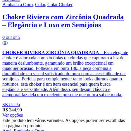
Banhada a Ouro
,
Colar
,
Colar Choker
Choker Riviera com Zircônia Quadrada
– Elegância e Luxo em Semijoias
0
out of 5
(0)
CHOKER RIVIERA ZIRCÔNIA QUADRADA
– Esta elegante
choker é adornada com zircônias quadradas que capturam a luz de
maneira deslumbrante, garantindo um brilho excepcional em
qualquer ocasião. Folheada em ouro 18k, a peça combina a
durabilidade e o visual sofisticado do ouro com a acessibilidade das
semijoias. Perfeita para complementar tanto looks diurnos quanto
noturnos, esta choker é um item essencial para quem busca
elegância e versatilidade. Além disso, seu design clássico e
atemporal faz dela um excelente presente que nunca sai de moda.
SKU: n/a
R$
244,90
Ver opções
Este produto tem várias variantes. As opções podem ser escolhidas
na página do produto
Anel
,
Banhada a Ouro