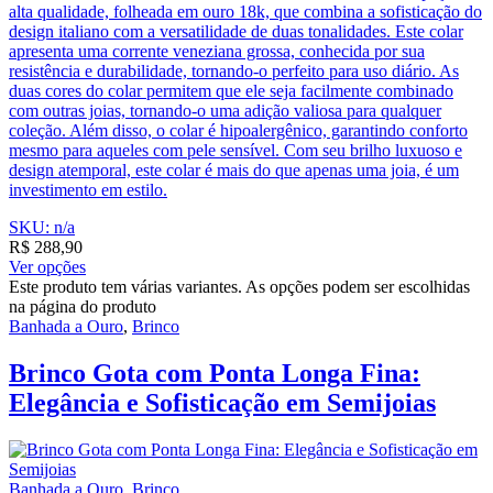
alta qualidade, folheada em ouro 18k, que combina a sofisticação do
design italiano com a versatilidade de duas tonalidades. Este colar
apresenta uma corrente veneziana grossa, conhecida por sua
resistência e durabilidade, tornando-o perfeito para uso diário. As
duas cores do colar permitem que ele seja facilmente combinado
com outras joias, tornando-o uma adição valiosa para qualquer
coleção. Além disso, o colar é hipoalergênico, garantindo conforto
mesmo para aqueles com pele sensível. Com seu brilho luxuoso e
design atemporal, este colar é mais do que apenas uma joia, é um
investimento em estilo.
SKU: n/a
R$
288,90
Ver opções
Este produto tem várias variantes. As opções podem ser escolhidas
na página do produto
Banhada a Ouro
,
Brinco
Brinco Gota com Ponta Longa Fina:
Elegância e Sofisticação em Semijoias
Banhada a Ouro
,
Brinco