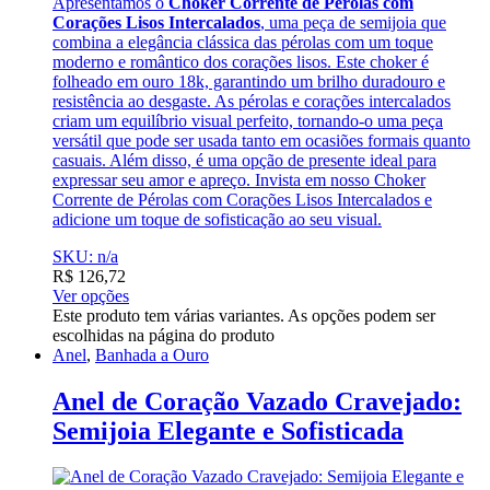
Apresentamos o
Choker Corrente de Pérolas com
Corações Lisos Intercalados
, uma peça de semijoia que
combina a elegância clássica das pérolas com um toque
moderno e romântico dos corações lisos. Este choker é
folheado em ouro 18k, garantindo um brilho duradouro e
resistência ao desgaste. As pérolas e corações intercalados
criam um equilíbrio visual perfeito, tornando-o uma peça
versátil que pode ser usada tanto em ocasiões formais quanto
casuais. Além disso, é uma opção de presente ideal para
expressar seu amor e apreço. Invista em nosso Choker
Corrente de Pérolas com Corações Lisos Intercalados e
adicione um toque de sofisticação ao seu visual.
SKU: n/a
R$
126,72
Ver opções
Este produto tem várias variantes. As opções podem ser
escolhidas na página do produto
Anel
,
Banhada a Ouro
Anel de Coração Vazado Cravejado:
Semijoia Elegante e Sofisticada