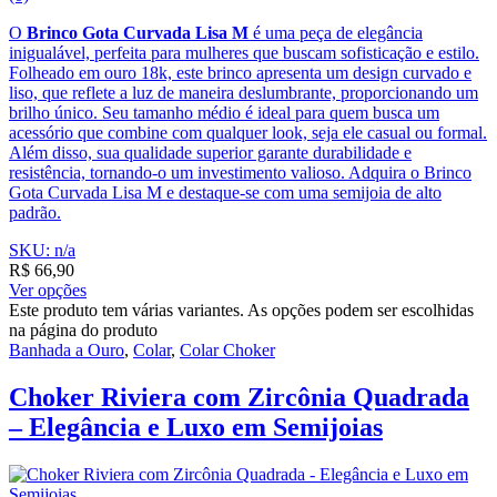
O
Brinco Gota Curvada Lisa M
é uma peça de elegância
inigualável, perfeita para mulheres que buscam sofisticação e estilo.
Folheado em ouro 18k, este brinco apresenta um design curvado e
liso, que reflete a luz de maneira deslumbrante, proporcionando um
brilho único. Seu tamanho médio é ideal para quem busca um
acessório que combine com qualquer look, seja ele casual ou formal.
Além disso, sua qualidade superior garante durabilidade e
resistência, tornando-o um investimento valioso. Adquira o Brinco
Gota Curvada Lisa M e destaque-se com uma semijoia de alto
padrão.
SKU: n/a
R$
66,90
Ver opções
Este produto tem várias variantes. As opções podem ser escolhidas
na página do produto
Banhada a Ouro
,
Colar
,
Colar Choker
Choker Riviera com Zircônia Quadrada
– Elegância e Luxo em Semijoias