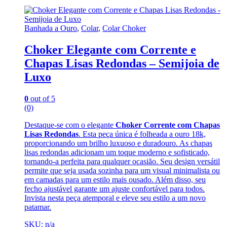
Banhada a Ouro
,
Colar
,
Colar Choker
Choker Elegante com Corrente e
Chapas Lisas Redondas – Semijoia de
Luxo
0
out of 5
(0)
Destaque-se com o elegante
Choker Corrente com Chapas
Lisas Redondas
. Esta peça única é folheada a ouro 18k,
proporcionando um brilho luxuoso e duradouro. As chapas
lisas redondas adicionam um toque moderno e sofisticado,
tornando-a perfeita para qualquer ocasião. Seu design versátil
permite que seja usada sozinha para um visual minimalista ou
em camadas para um estilo mais ousado. Além disso, seu
fecho ajustável garante um ajuste confortável para todos.
Invista nesta peça atemporal e eleve seu estilo a um novo
patamar.
SKU: n/a