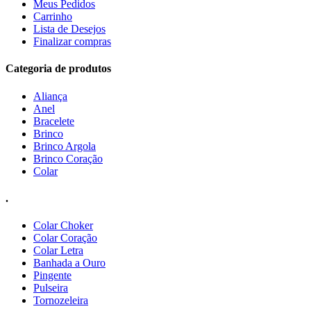
Meus Pedidos
Carrinho
Lista de Desejos
Finalizar compras
Categoria de produtos
Aliança
Anel
Bracelete
Brinco
Brinco Argola
Brinco Coração
Colar
.
Colar Choker
Colar Coração
Colar Letra
Banhada a Ouro
Pingente
Pulseira
Tornozeleira