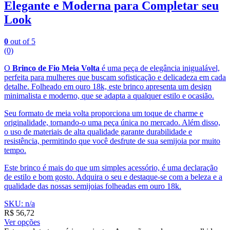
Elegante e Moderna para Completar seu
Look
0
out of 5
(0)
O
Brinco de Fio Meia Volta
é uma peça de elegância inigualável,
perfeita para mulheres que buscam sofisticação e delicadeza em cada
detalhe. Folheado em ouro 18k, este brinco apresenta um design
minimalista e moderno, que se adapta a qualquer estilo e ocasião.
Seu formato de meia volta proporciona um toque de charme e
originalidade, tornando-o uma peça única no mercado. Além disso,
o uso de materiais de alta qualidade garante durabilidade e
resistência, permitindo que você desfrute de sua semijoia por muito
tempo.
Este brinco é mais do que um simples acessório, é uma declaração
de estilo e bom gosto. Adquira o seu e destaque-se com a beleza e a
qualidade das nossas semijoias folheadas em ouro 18k.
SKU: n/a
R$
56,72
Ver opções