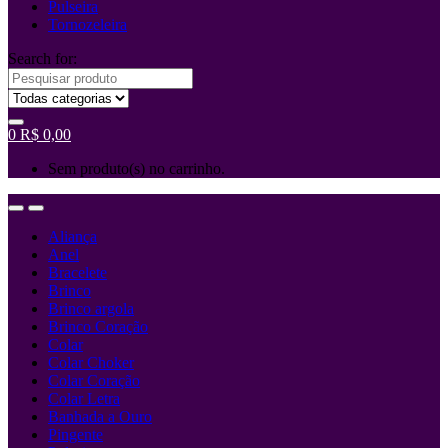
Pulseira
Tornozeleira
Search for:
0
R$
0,00
Sem produto(s) no carrinho.
Aliança
Anel
Bracelete
Brinco
Brinco argola
Brinco Coração
Colar
Colar Choker
Colar Coração
Colar Letra
Banhada a Ouro
Pingente