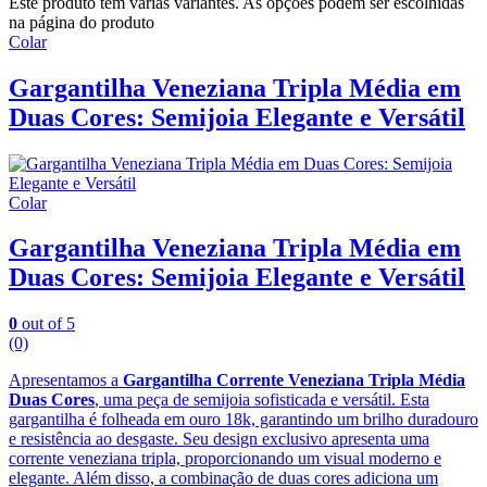
Este produto tem várias variantes. As opções podem ser escolhidas
na página do produto
Colar
Gargantilha Veneziana Tripla Média em
Duas Cores: Semijoia Elegante e Versátil
Colar
Gargantilha Veneziana Tripla Média em
Duas Cores: Semijoia Elegante e Versátil
0
out of 5
(0)
Apresentamos a
Gargantilha Corrente Veneziana Tripla Média
Duas Cores
, uma peça de semijoia sofisticada e versátil. Esta
gargantilha é folheada em ouro 18k, garantindo um brilho duradouro
e resistência ao desgaste. Seu design exclusivo apresenta uma
corrente veneziana tripla, proporcionando um visual moderno e
elegante. Além disso, a combinação de duas cores adiciona um