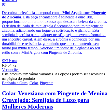
(0)
Descubra a elegância atemporal com a
Mini Argola com Pingente
de Zircônia
. Esta peça encantadora é folheada a ouro 18k,
proporcionando um brilho luxuoso que destaca a beleza da zircônia.
O design delicado da mini argola é acentuado por um pingente de
zircônia, adicionando um toque de sofisticação e glamour. Esta
semijoia é perfeita para qualquer ocasião, seja um evento formal ou
um encontro casual. Além disso, a zircônia é conhecida por sua
durabilidade e resistência, garantindo que a peça mantenha seu
brilho por muito tempo. Adicione um toque de elegância ao seu
estilo com a Mini Argola com Pingente de Zircônia.
SKU: n/a
R$
64,72
Ver opções
Este produto tem várias variantes. As opções podem ser escolhidas
na página do produto
Banhada a Ouro
,
Colar
,
Pingente
Colar Veneziana com Pingente de Menina
Cravejado: Semijoia de Luxo para
Mulheres Modernas