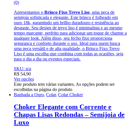
(0)
Apresentamos o
Brinco Fixo Trevo Liso
, uma peça de
semijoia sofisticada e elegante. Este brinco é folheado em
ouro 18k, garantindo um brilho duradouro e resistência ao
desgaste. Seu design de trevo liso é minimalista e ao mesmo
tempo marcante, perfeito para adicionar um toque de charme a
qualquer look. Além disso, seu fecho fixo proporciona
segurança e conforto durante o uso. Ideal para quem busca
uma peça versátil e de alta qualidade, o Brinco Fixo Trevo
Liso é uma escolha que combina com todas as ocasiões, seja
para o dia a dia ou eventos especiais.
SKU: n/a
R$
54,90
Ver opções
Este produto tem várias variantes. As opções podem ser
escolhidas na página do produto
Banhada a Ouro
,
Colar
,
Colar Choker
Choker Elegante com Corrente e
Chapas Lisas Redondas – Semijoia de
Luxo