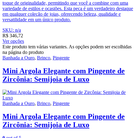
toque de originalidade, permitindo que você a combine com uma
variedade de estilos e ocasiões. Esta peça é um verdadeiro destaque
em qualquer coleção de joias, oferecendo beleza, qualidade e
versatilidade em um único produto.
SKU: n/a
R$
346,72
Ver opções
Este produto tem várias variantes. As opções podem ser escolhidas
na página do produto
Banhada a Ouro
,
Brinco
,
Pingente
Mini Argola Elegante com Pingente de
Zircônia: Semijoia de Luxo
Banhada a Ouro
,
Brinco
,
Pingente
Mini Argola Elegante com Pingente de
Zircônia: Semijoia de Luxo
0
out of 5