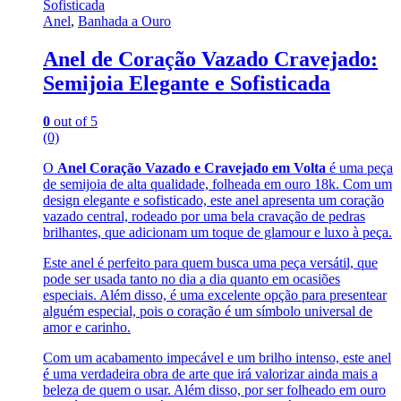
Anel
,
Banhada a Ouro
Anel de Coração Vazado Cravejado:
Semijoia Elegante e Sofisticada
0
out of 5
(0)
O
Anel Coração Vazado e Cravejado em Volta
é uma peça
de semijoia de alta qualidade, folheada em ouro 18k. Com um
design elegante e sofisticado, este anel apresenta um coração
vazado central, rodeado por uma bela cravação de pedras
brilhantes, que adicionam um toque de glamour e luxo à peça.
Este anel é perfeito para quem busca uma peça versátil, que
pode ser usada tanto no dia a dia quanto em ocasiões
especiais. Além disso, é uma excelente opção para presentear
alguém especial, pois o coração é um símbolo universal de
amor e carinho.
Com um acabamento impecável e um brilho intenso, este anel
é uma verdadeira obra de arte que irá valorizar ainda mais a
beleza de quem o usar. Além disso, por ser folheado em ouro