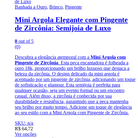
Banhada a Ouro
,
Brinco
,
Pingente
Mini Argola Elegante com Pingente
de Zircônia: Semijoia de Luxo
0
out of 5
(0)
Descubra a elegância atemporal com a
Mini Argola com
Pingente de Zircônia
. Esta peça encantadora é folheada a
ouro 18k, proporcionando um brilho luxuoso que destaca a
beleza da zircônia. O design delicado da mini argola é
acentuado por um pingente de zircônia, adicionando um toque
de sofisticação e glamour. Esta semijoia é perfeita para
qualquer ocasião, seja um evento formal ou um encontro
casual. Além disso, a zircônia é conhecida por sua
durabilidade e resistência, garantindo que a peça mantenha
seu brilho por muito tempo. Adicione um toque de elegância
ao seu estilo com a Mini Argola com Pingente de Zircônia.
SKU: n/a
R$
64,72
Ver opções