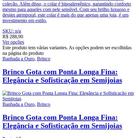
coleção. Além disso, o colar é hipoalergênico, garantindo conforto
mesmo para aqueles com pele sensível. Com seu brilho luxuoso e
design atemporal, este colar é mais do que apenas uma joia, é um
investimento em estilo.
SKU: n/a
R$
288,90
Ver opções
Este produto tem várias variantes. As opções podem ser escolhidas
na página do produto
Banhada a Ouro
,
Brinco
Brinco Gota com Ponta Longa Fina:
Elegância e Sofisticação em Semijoias
Banhada a Ouro
,
Brinco
Brinco Gota com Ponta Longa Fina:
Elegância e Sofisticação em Semijoias