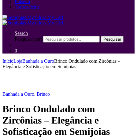
Pulseira
Tornozeleira
Search
Pesquisar por:
Pesquisar
0
Início
Loja
Banhada a Ouro
Brinco Ondulado com Zircônias –
Elegância e Sofisticação em Semijoias
Banhada a Ouro
,
Brinco
Brinco Ondulado com
Zircônias – Elegância e
Sofisticação em Semijoias