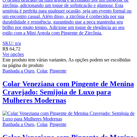
zircônia, adicionando um toque de sofisticação e glamour. Esta
semijoia é perfeita para qualquer ocasião, seja um evento formal ou
um encontro casual. Além disso, a zircônia é conhecida por sua
durabilidade e resistência, garantindo que a peça mantenha seu
brilho por muito tempo. Adicione um toque de elegância ao seu
estilo com a Mini Argola com Pingente de Zircônia.
SKU: n/a
R$
64,72
Ver opções
Este produto tem várias variantes. As opções podem ser escolhidas
na página do produto
Banhada a Ouro
,
Colar
,
Pingente
Colar Veneziana com Pingente de Menina
Cravejado: Semijoia de Luxo para
Mulheres Modernas
Banhada a Ouro
,
Colar
,
Pingente