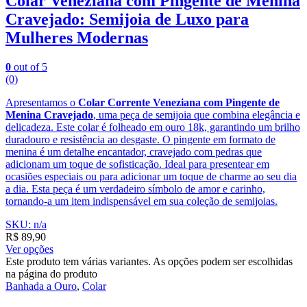
Colar Veneziana com Pingente de Menina
Cravejado: Semijoia de Luxo para
Mulheres Modernas
0
out of 5
(0)
Apresentamos o
Colar Corrente Veneziana com Pingente de
Menina Cravejado
, uma peça de semijoia que combina elegância e
delicadeza. Este colar é folheado em ouro 18k, garantindo um brilho
duradouro e resistência ao desgaste. O pingente em formato de
menina é um detalhe encantador, cravejado com pedras que
adicionam um toque de sofisticação. Ideal para presentear em
ocasiões especiais ou para adicionar um toque de charme ao seu dia
a dia. Esta peça é um verdadeiro símbolo de amor e carinho,
tornando-a um item indispensável em sua coleção de semijoias.
SKU: n/a
R$
89,90
Ver opções
Este produto tem várias variantes. As opções podem ser escolhidas
na página do produto
Banhada a Ouro
,
Colar