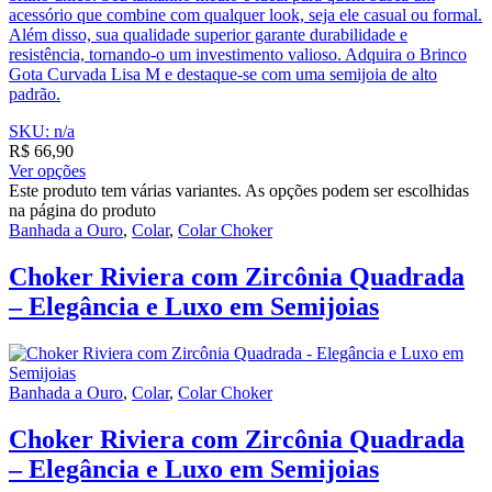
acessório que combine com qualquer look, seja ele casual ou formal.
Além disso, sua qualidade superior garante durabilidade e
resistência, tornando-o um investimento valioso. Adquira o Brinco
Gota Curvada Lisa M e destaque-se com uma semijoia de alto
padrão.
SKU: n/a
R$
66,90
Ver opções
Este produto tem várias variantes. As opções podem ser escolhidas
na página do produto
Banhada a Ouro
,
Colar
,
Colar Choker
Choker Riviera com Zircônia Quadrada
– Elegância e Luxo em Semijoias
Banhada a Ouro
,
Colar
,
Colar Choker
Choker Riviera com Zircônia Quadrada
– Elegância e Luxo em Semijoias