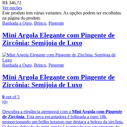
R$
346,72
Ver opções
Este produto tem várias variantes. As opções podem ser escolhidas
na página do produto
Banhada a Ouro
,
Brinco
,
Pingente
Mini Argola Elegante com Pingente de
Zircônia: Semijoia de Luxo
Banhada a Ouro
,
Brinco
,
Pingente
Mini Argola Elegante com Pingente de
Zircônia: Semijoia de Luxo
0
out of 5
(0)
Descubra a elegância atemporal com a
Mini Argola com Pingente
de Zircônia
. Esta peça encantadora é folheada a ouro 18k,
proporcionando um brilho luxuoso que destaca a beleza da zircônia.
O design delicado da mini argola é acentuado por um pingente de