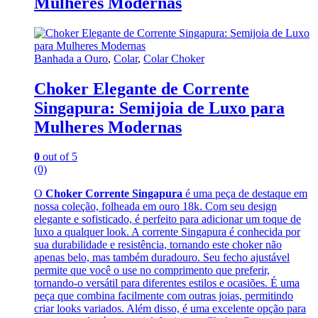
Mulheres Modernas
Banhada a Ouro
,
Colar
,
Colar Choker
Choker Elegante de Corrente
Singapura: Semijoia de Luxo para
Mulheres Modernas
0
out of 5
(0)
O
Choker Corrente Singapura
é uma peça de destaque em
nossa coleção, folheada em ouro 18k. Com seu design
elegante e sofisticado, é perfeito para adicionar um toque de
luxo a qualquer look. A corrente Singapura é conhecida por
sua durabilidade e resistência, tornando este choker não
apenas belo, mas também duradouro. Seu fecho ajustável
permite que você o use no comprimento que preferir,
tornando-o versátil para diferentes estilos e ocasiões. É uma
peça que combina facilmente com outras joias, permitindo
criar looks variados. Além disso, é uma excelente opção para