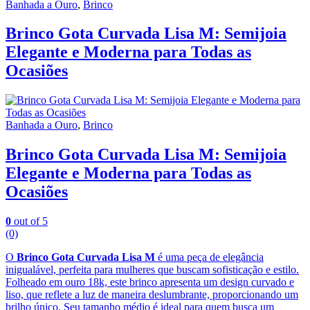
Banhada a Ouro
,
Brinco
Brinco Gota Curvada Lisa M: Semijoia
Elegante e Moderna para Todas as
Ocasiões
Banhada a Ouro
,
Brinco
Brinco Gota Curvada Lisa M: Semijoia
Elegante e Moderna para Todas as
Ocasiões
0
out of 5
(0)
O
Brinco Gota Curvada Lisa M
é uma peça de elegância
inigualável, perfeita para mulheres que buscam sofisticação e estilo.
Folheado em ouro 18k, este brinco apresenta um design curvado e
liso, que reflete a luz de maneira deslumbrante, proporcionando um
brilho único. Seu tamanho médio é ideal para quem busca um