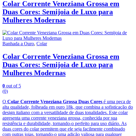
Colar Corrente Veneziana Grossa em
Duas Cores: Semijoia de Luxo para
Mulheres Modernas
Banhada a Ouro
,
Colar
Colar Corrente Veneziana Grossa em
Duas Cores: Semijoia de Luxo para
Mulheres Modernas
0
out of 5
(0)
O
Colar Corrente Veneziana Grossa Duas Cores
é uma peça de
alta qualidade, folheada em ouro 18k, que combina a sofisticação do
design italiano com a versatilidade de duas tonalidades. Este colar
apresenta uma corrente veneziana grossa, conhecida por sua
resistência e durabilidade, tornando-o perfeito para uso diário. As
duas cores do colar permitem que ele seja facilmente combinado
com outras joias, tornando-o uma adição valiosa para qualquer