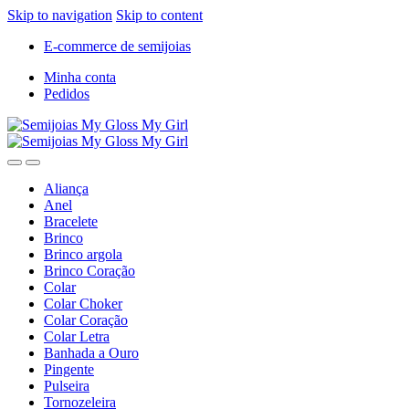
Skip to navigation
Skip to content
E-commerce de semijoias
Minha conta
Pedidos
Aliança
Anel
Bracelete
Brinco
Brinco argola
Brinco Coração
Colar
Colar Choker
Colar Coração
Colar Letra
Banhada a Ouro
Pingente
Pulseira
Tornozeleira