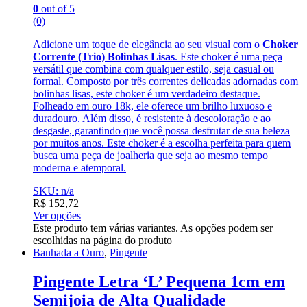
0
out of 5
(0)
Adicione um toque de elegância ao seu visual com o
Choker
Corrente (Trio) Bolinhas Lisas
. Este choker é uma peça
versátil que combina com qualquer estilo, seja casual ou
formal. Composto por três correntes delicadas adornadas com
bolinhas lisas, este choker é um verdadeiro destaque.
Folheado em ouro 18k, ele oferece um brilho luxuoso e
duradouro. Além disso, é resistente à descoloração e ao
desgaste, garantindo que você possa desfrutar de sua beleza
por muitos anos. Este choker é a escolha perfeita para quem
busca uma peça de joalheria que seja ao mesmo tempo
moderna e atemporal.
SKU: n/a
R$
152,72
Ver opções
Este produto tem várias variantes. As opções podem ser
escolhidas na página do produto
Banhada a Ouro
,
Pingente
Pingente Letra ‘L’ Pequena 1cm em
Semijoia de Alta Qualidade