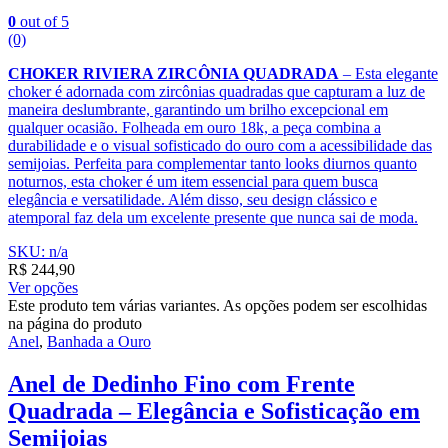
0
out of 5
(0)
CHOKER RIVIERA ZIRCÔNIA QUADRADA
– Esta elegante
choker é adornada com zircônias quadradas que capturam a luz de
maneira deslumbrante, garantindo um brilho excepcional em
qualquer ocasião. Folheada em ouro 18k, a peça combina a
durabilidade e o visual sofisticado do ouro com a acessibilidade das
semijoias. Perfeita para complementar tanto looks diurnos quanto
noturnos, esta choker é um item essencial para quem busca
elegância e versatilidade. Além disso, seu design clássico e
atemporal faz dela um excelente presente que nunca sai de moda.
SKU: n/a
R$
244,90
Ver opções
Este produto tem várias variantes. As opções podem ser escolhidas
na página do produto
Anel
,
Banhada a Ouro
Anel de Dedinho Fino com Frente
Quadrada – Elegância e Sofisticação em
Semijoias