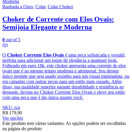
Banhada a Ouro
,
Colar
,
Colar Choker
Choker de Corrente com Elos Ovais:
Semijoia Elegante e Moderna
0
out of 5
(0)
O
Choker Corrente Elos Ovais
é uma peça sofisticada e versátil,
perfeita para adicionar um toque de elegância a qualquer look.
Folheado em ouro 18k, este choker apresenta uma corrente de elos
ovais que é ao mesmo tempo moderna e atemporal. Seu design
único permite que seja usado sozinho para um visual minimalista, ou
em camadas com outras peças para um estilo mais ousado. Além
disso, sua qualidade superior garante durabilidade e resistência ao
desgaste. Invista no Choker Corrente Elos Ovais e eleve seu estilo
com uma peça que é tão única quanto você.
SKU: n/a
R$
179,90
Ver opções
Este produto tem várias variantes. As opções podem ser escolhidas
na página do produto