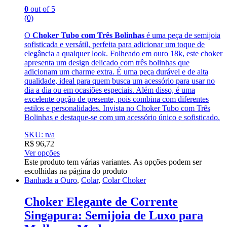
0
out of 5
(0)
O
Choker Tubo com Três Bolinhas
é uma peça de semijoia
sofisticada e versátil, perfeita para adicionar um toque de
elegância a qualquer look. Folheado em ouro 18k, este choker
apresenta um design delicado com três bolinhas que
adicionam um charme extra. É uma peça durável e de alta
qualidade, ideal para quem busca um acessório para usar no
dia a dia ou em ocasiões especiais. Além disso, é uma
excelente opção de presente, pois combina com diferentes
estilos e personalidades. Invista no Choker Tubo com Três
Bolinhas e destaque-se com um acessório único e sofisticado.
SKU: n/a
R$
96,72
Ver opções
Este produto tem várias variantes. As opções podem ser
escolhidas na página do produto
Banhada a Ouro
,
Colar
,
Colar Choker
Choker Elegante de Corrente
Singapura: Semijoia de Luxo para