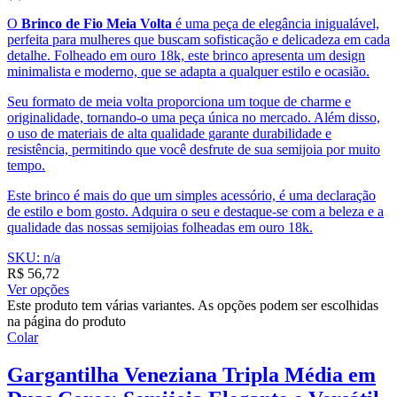
O
Brinco de Fio Meia Volta
é uma peça de elegância inigualável,
perfeita para mulheres que buscam sofisticação e delicadeza em cada
detalhe. Folheado em ouro 18k, este brinco apresenta um design
minimalista e moderno, que se adapta a qualquer estilo e ocasião.
Seu formato de meia volta proporciona um toque de charme e
originalidade, tornando-o uma peça única no mercado. Além disso,
o uso de materiais de alta qualidade garante durabilidade e
resistência, permitindo que você desfrute de sua semijoia por muito
tempo.
Este brinco é mais do que um simples acessório, é uma declaração
de estilo e bom gosto. Adquira o seu e destaque-se com a beleza e a
qualidade das nossas semijoias folheadas em ouro 18k.
SKU: n/a
R$
56,72
Ver opções
Este produto tem várias variantes. As opções podem ser escolhidas
na página do produto
Colar
Gargantilha Veneziana Tripla Média em