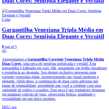
Duas Cores: Semijoia Elegante e Versátil
Colar
Gargantilha Veneziana Tripla Média em
Duas Cores: Semijoia Elegante e Versátil
0
out of 5
(0)
Apresentamos a
Gargantilha Corrente Veneziana Tripla Média
Duas Cores
, uma peça de semijoia sofisticada e versátil. Esta
gargantilha é folheada em ouro 18k, garantindo um brilho duradouro
e resistência ao desgaste. Seu design exclusivo apresenta uma
corrente veneziana tripla, proporcionando um visual moderno e
elegante. Além disso, a combinação de duas cores adiciona um
toque de originalidade, permitindo que você a combine com uma
variedade de estilos e ocasiões. Esta peça é um verdadeiro destaque
em qualquer coleção de joias, oferecendo beleza, qualidade e
versatilidade em um único produto.
SKU: n/a