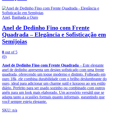
Anel
,
Banhada a Ouro
Anel de Dedinho Fino com Frente
Quadrada – Elegância e Sofisticação em
Semijoias
0
out of 5
(0)
Anel de Dedinho Fino com Frente Quadrada
– Este elegante
anel de dedinho apresenta um design sofisticado com uma frente
quadrada, oferecendo um toque moderno e distinto. Folheado em
ouro 18k, ele combina durabilidade com o brilho deslumbrante do
ouro, ideal para adicionar um charme sutil e luxuoso ao seu estilo
diário. Perfeito para ser usado sozinho ou combinado com outros
anéis para um look mais elaborado. Um acessório versátil que se
adapta tanto a ocasiões formais quanto informais, garantindo que
você sempre esteja elegante.
SKU: n/a