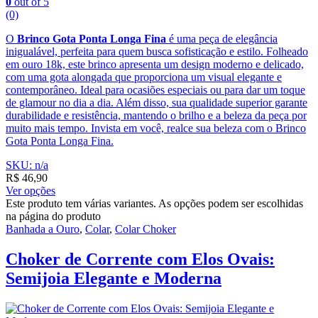
0
out of 5
(0)
O
Brinco Gota Ponta Longa Fina
é uma peça de elegância
inigualável, perfeita para quem busca sofisticação e estilo. Folheado
em ouro 18k, este brinco apresenta um design moderno e delicado,
com uma gota alongada que proporciona um visual elegante e
contemporâneo. Ideal para ocasiões especiais ou para dar um toque
de glamour no dia a dia. Além disso, sua qualidade superior garante
durabilidade e resistência, mantendo o brilho e a beleza da peça por
muito mais tempo. Invista em você, realce sua beleza com o Brinco
Gota Ponta Longa Fina.
SKU: n/a
R$
46,90
Ver opções
Este produto tem várias variantes. As opções podem ser escolhidas
na página do produto
Banhada a Ouro
,
Colar
,
Colar Choker
Choker de Corrente com Elos Ovais:
Semijoia Elegante e Moderna