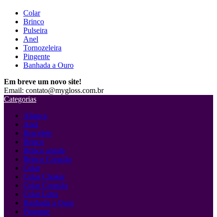
Colar
Brinco
Pulseira
Anel
Tornozeleira
Pingente
Banhada a Ouro
Em breve um novo site!
Email: contato@mygloss.com.br
Categorias
Aliança
Anel
Bracelete
Brinco
Brinco argola
Brinco Coração
Colar
Colar Choker
Colar Coração
Colar Letra
Banhada a Ouro
Pingente