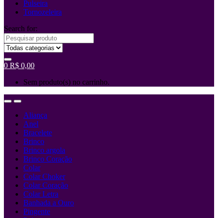
Pulseira
Tornozeleira
Search for:
0
R$
0,00
Sem produto(s) no carrinho.
Aliança
Anel
Bracelete
Brinco
Brinco argola
Brinco Coração
Colar
Colar Choker
Colar Coração
Colar Letra
Banhada a Ouro
Pingente