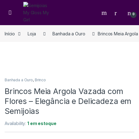
0
Início
Loja
Banhada a Ouro
Brincos Meia Argola
Banhada a Ouro
,
Brinco
Brincos Meia Argola Vazada com
Flores – Elegância e Delicadeza em
Semijoias
Availability:
1 em estoque