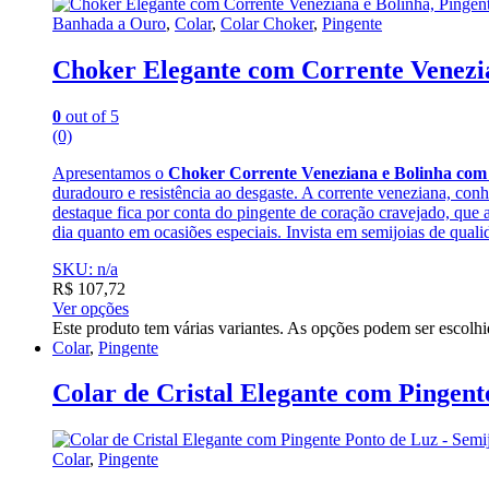
Banhada a Ouro
,
Colar
,
Colar Choker
,
Pingente
Choker Elegante com Corrente Venezia
0
out of 5
(0)
Apresentamos o
Choker Corrente Veneziana e Bolinha com
duradouro e resistência ao desgaste. A corrente veneziana, conh
destaque fica por conta do pingente de coração cravejado, que a
dia quanto em ocasiões especiais. Invista em semijoias de qua
SKU: n/a
R$
107,72
Ver opções
Este produto tem várias variantes. As opções podem ser escolh
Colar
,
Pingente
Colar de Cristal Elegante com Pingent
Colar
,
Pingente