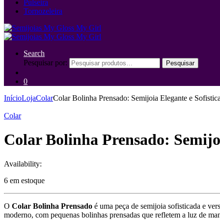
Pulseira
Tornozeleira
Search
Pesquisar por:
Pesquisar
0
Início
Loja
Colar
Colar Bolinha Prensado: Semijoia Elegante e Sofisti
Colar
Colar Bolinha Prensado: Semijo
Availability:
6 em estoque
O
Colar Bolinha Prensado
é uma peça de semijoia sofisticada e vers
moderno, com pequenas bolinhas prensadas que refletem a luz de mane