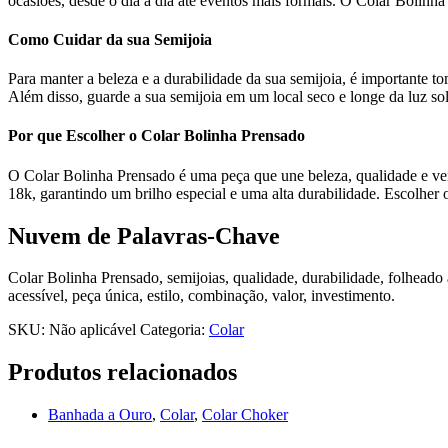
ocasiões, desde o dia a dia até eventos mais formais. O Colar Bolin
Como Cuidar da sua Semijoia
Para manter a beleza e a durabilidade da sua semijoia, é importante 
Além disso, guarde a sua semijoia em um local seco e longe da luz sola
Por que Escolher o Colar Bolinha Prensado
O Colar Bolinha Prensado é uma peça que une beleza, qualidade e ver
18k, garantindo um brilho especial e uma alta durabilidade. Escolher o
Nuvem de Palavras-Chave
Colar Bolinha Prensado, semijoias, qualidade, durabilidade, folheado a 
acessível, peça única, estilo, combinação, valor, investimento.
SKU:
Não aplicável
Categoria:
Colar
Produtos relacionados
Banhada a Ouro
,
Colar
,
Colar Choker