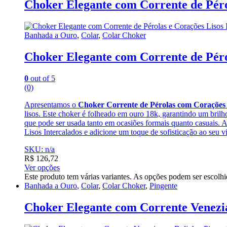
Choker Elegante com Corrente de Pérol
Banhada a Ouro
,
Colar
,
Colar Choker
Choker Elegante com Corrente de Pérol
0
out of 5
(0)
Apresentamos o
Choker Corrente de Pérolas com Corações 
lisos. Este choker é folheado em ouro 18k, garantindo um brilho
que pode ser usada tanto em ocasiões formais quanto casuais. 
Lisos Intercalados e adicione um toque de sofisticação ao seu vi
SKU: n/a
R$
126,72
Ver opções
Este produto tem várias variantes. As opções podem ser escolh
Banhada a Ouro
,
Colar
,
Colar Choker
,
Pingente
Choker Elegante com Corrente Venezia