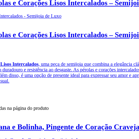
as e Corações Lisos Intercalados – Semijo
as e Corações Lisos Intercalados – Semijo
Lisos Intercalados
, uma peça de semijoia que combina a elegância cl
 duradouro e resistência ao desgaste. As pérolas e corações intercalados
Além disso, é uma opção de presente ideal para expressar seu amor e a
sual.
idas na página do produto
na e Bolinha, Pingente de Coração Craveja