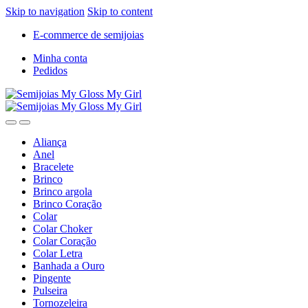
Skip to navigation
Skip to content
E-commerce de semijoias
Minha conta
Pedidos
Aliança
Anel
Bracelete
Brinco
Brinco argola
Brinco Coração
Colar
Colar Choker
Colar Coração
Colar Letra
Banhada a Ouro
Pingente
Pulseira
Tornozeleira