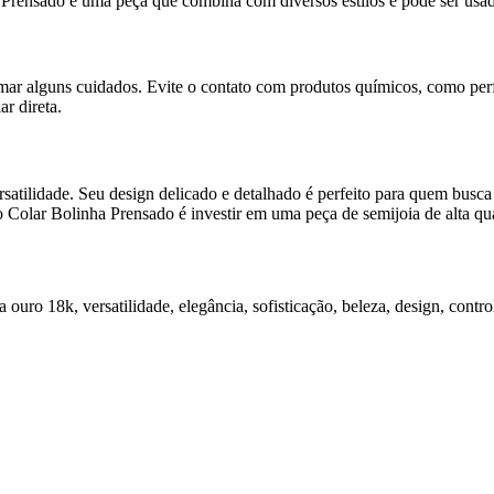
ha Prensado é uma peça que combina com diversos estilos e pode ser us
tomar alguns cuidados. Evite o contato com produtos químicos, como pe
r direta.
satilidade. Seu design delicado e detalhado é perfeito para quem busc
 Colar Bolinha Prensado é investir em uma peça de semijoia de alta qual
ouro 18k, versatilidade, elegância, sofisticação, beleza, design, contro