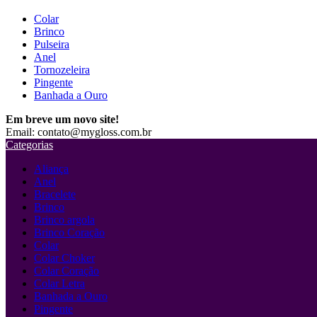
Colar
Brinco
Pulseira
Anel
Tornozeleira
Pingente
Banhada a Ouro
Em breve um novo site!
Email: contato@mygloss.com.br
Categorias
Aliança
Anel
Bracelete
Brinco
Brinco argola
Brinco Coração
Colar
Colar Choker
Colar Coração
Colar Letra
Banhada a Ouro
Pingente