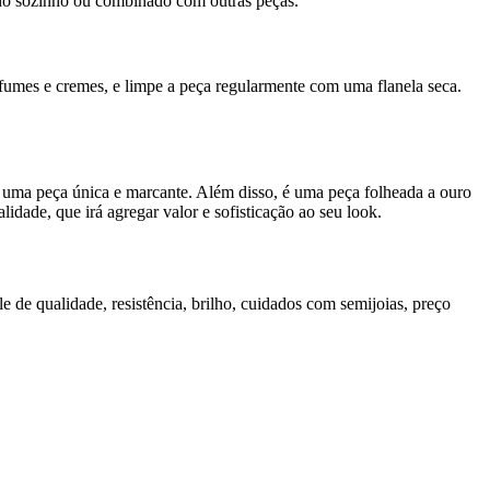
ado sozinho ou combinado com outras peças.
rfumes e cremes, e limpe a peça regularmente com uma flanela seca.
a uma peça única e marcante. Além disso, é uma peça folheada a ouro
idade, que irá agregar valor e sofisticação ao seu look.
le de qualidade, resistência, brilho, cuidados com semijoias, preço