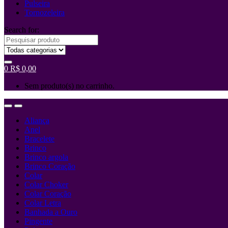
Pulseira
Tornozeleira
Search for:
0
R$
0,00
Sem produto(s) no carrinho.
Aliança
Anel
Bracelete
Brinco
Brinco argola
Brinco Coração
Colar
Colar Choker
Colar Coração
Colar Letra
Banhada a Ouro
Pingente