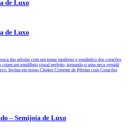
ia de Luxo
ia de Luxo
ássica das pérolas com um toque moderno e romântico dos corações
 criam um equilíbrio visual perfeito, tornando-o uma peça versátil
preço. Invista em nosso Choker Corrente de Pérolas com Corações
do – Semijoia de Luxo