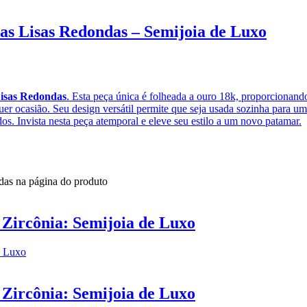
as Lisas Redondas – Semijoia de Luxo
isas Redondas
. Esta peça única é folheada a ouro 18k, proporcionan
uer ocasião. Seu design versátil permite que seja usada sozinha para 
dos. Invista nesta peça atemporal e eleve seu estilo a um novo patamar.
idas na página do produto
 Zircônia: Semijoia de Luxo
 Zircônia: Semijoia de Luxo