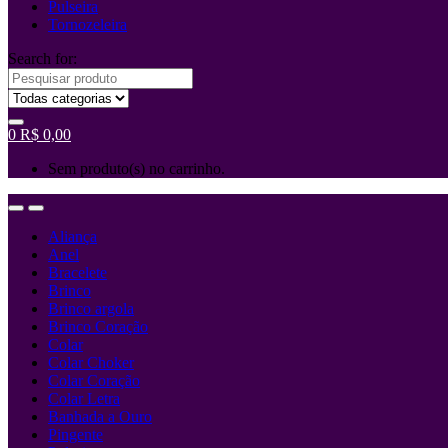
Pulseira
Tornozeleira
Search for:
0
R$
0,00
Sem produto(s) no carrinho.
Aliança
Anel
Bracelete
Brinco
Brinco argola
Brinco Coração
Colar
Colar Choker
Colar Coração
Colar Letra
Banhada a Ouro
Pingente