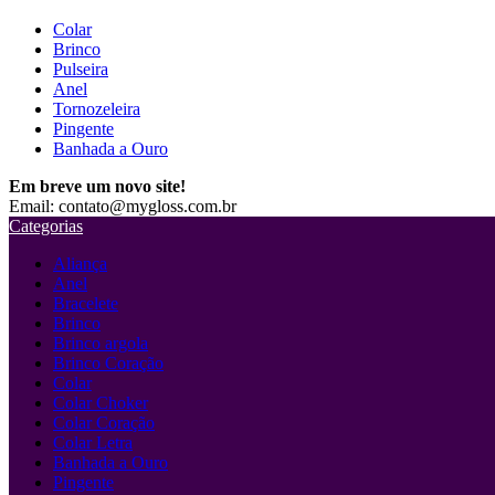
Colar
Brinco
Pulseira
Anel
Tornozeleira
Pingente
Banhada a Ouro
Em breve um novo site!
Email: contato@mygloss.com.br
Categorias
Aliança
Anel
Bracelete
Brinco
Brinco argola
Brinco Coração
Colar
Colar Choker
Colar Coração
Colar Letra
Banhada a Ouro
Pingente