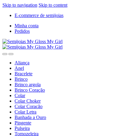
Skip to navigation
Skip to content
E-commerce de semijoias
Minha conta
Pedidos
Aliança
Anel
Bracelete
Brinco
Brinco argola
Brinco Coração
Colar
Colar Choker
Colar Coração
Colar Letra
Banhada a Ouro
Pingente
Pulseira
Tornozeleira