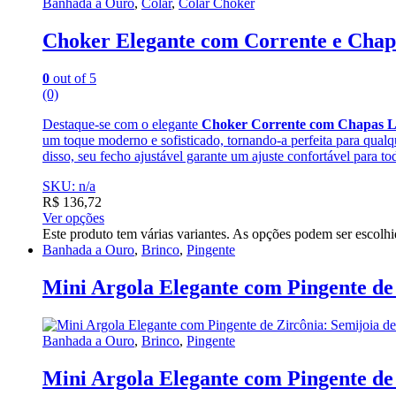
Banhada a Ouro
,
Colar
,
Colar Choker
Choker Elegante com Corrente e Chap
0
out of 5
(0)
Destaque-se com o elegante
Choker Corrente com Chapas L
um toque moderno e sofisticado, tornando-a perfeita para qualq
disso, seu fecho ajustável garante um ajuste confortável para to
SKU: n/a
R$
136,72
Ver opções
Este produto tem várias variantes. As opções podem ser escolh
Banhada a Ouro
,
Brinco
,
Pingente
Mini Argola Elegante com Pingente de
Banhada a Ouro
,
Brinco
,
Pingente
Mini Argola Elegante com Pingente de