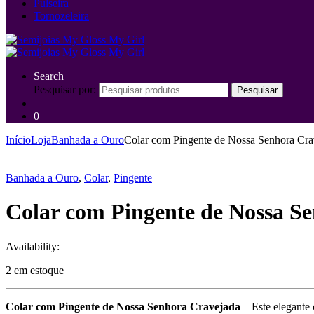
Pulseira
Tornozeleira
Search
Pesquisar por:
Pesquisar
0
Início
Loja
Banhada a Ouro
Colar com Pingente de Nossa Senhora Crav
Banhada a Ouro
,
Colar
,
Pingente
Colar com Pingente de Nossa Se
Availability:
2 em estoque
Colar com Pingente de Nossa Senhora Cravejada
– Este elegante