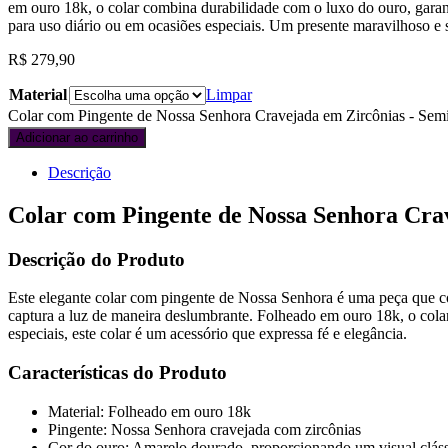
em ouro 18k, o colar combina durabilidade com o luxo do ouro, garanti
para uso diário ou em ocasiões especiais. Um presente maravilhoso e 
R$
279,90
Material
Limpar
Colar com Pingente de Nossa Senhora Cravejada em Zircônias - Semij
Adicionar ao carrinho
Descrição
Colar com Pingente de Nossa Senhora Cra
Descrição do Produto
Este elegante colar com pingente de Nossa Senhora é uma peça que co
captura a luz de maneira deslumbrante. Folheado em ouro 18k, o colar
especiais, este colar é um acessório que expressa fé e elegância.
Características do Produto
Material: Folheado em ouro 18k
Pingente: Nossa Senhora cravejada com zircônias
Cor do ouro: Amarelo dourado, proporcionando um visual cláss