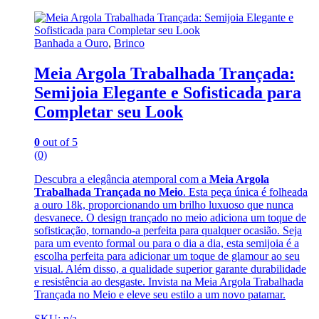
Banhada a Ouro
,
Brinco
Meia Argola Trabalhada Trançada:
Semijoia Elegante e Sofisticada para
Completar seu Look
0
out of 5
(0)
Descubra a elegância atemporal com a
Meia Argola
Trabalhada Trançada no Meio
. Esta peça única é folheada
a ouro 18k, proporcionando um brilho luxuoso que nunca
desvanece. O design trançado no meio adiciona um toque de
sofisticação, tornando-a perfeita para qualquer ocasião. Seja
para um evento formal ou para o dia a dia, esta semijoia é a
escolha perfeita para adicionar um toque de glamour ao seu
visual. Além disso, a qualidade superior garante durabilidade
e resistência ao desgaste. Invista na Meia Argola Trabalhada
Trançada no Meio e eleve seu estilo a um novo patamar.
SKU: n/a