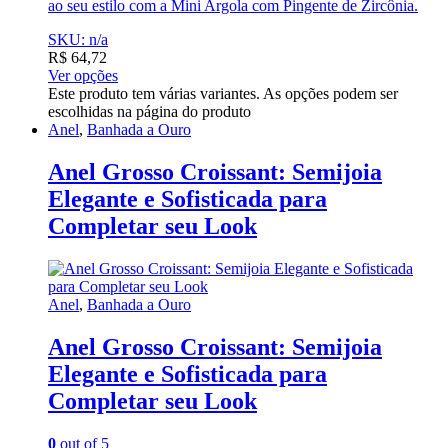
ao seu estilo com a Mini Argola com Pingente de Zircônia.
SKU: n/a
R$
64,72
Ver opções
Este produto tem várias variantes. As opções podem ser
escolhidas na página do produto
Anel
,
Banhada a Ouro
Anel Grosso Croissant: Semijoia
Elegante e Sofisticada para
Completar seu Look
Anel
,
Banhada a Ouro
Anel Grosso Croissant: Semijoia
Elegante e Sofisticada para
Completar seu Look
0
out of 5