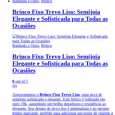
Banhada a Ouro
,
Brinco
Brinco Fixo Trevo Liso: Semijoia
Elegante e Sofisticada para Todas as
Ocasiões
Banhada a Ouro
,
Brinco
Brinco Fixo Trevo Liso: Semijoia
Elegante e Sofisticada para Todas as
Ocasiões
0
out of 5
(0)
Apresentamos o
Brinco Fixo Trevo Liso
, uma peça de
semijoia sofisticada e elegante. Este brinco é folheado em
ouro 18k, garantindo um brilho duradouro e resistência ao
desgaste. Seu design de trevo liso é minimalista e ao mesmo
tempo marcante, perfeito para adicionar um toque de charme a