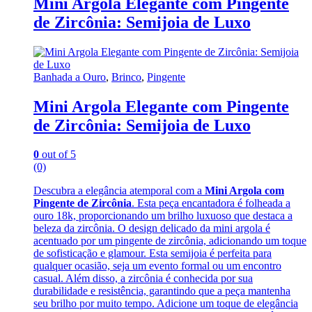
Mini Argola Elegante com Pingente
de Zircônia: Semijoia de Luxo
Banhada a Ouro
,
Brinco
,
Pingente
Mini Argola Elegante com Pingente
de Zircônia: Semijoia de Luxo
0
out of 5
(0)
Descubra a elegância atemporal com a
Mini Argola com
Pingente de Zircônia
. Esta peça encantadora é folheada a
ouro 18k, proporcionando um brilho luxuoso que destaca a
beleza da zircônia. O design delicado da mini argola é
acentuado por um pingente de zircônia, adicionando um toque
de sofisticação e glamour. Esta semijoia é perfeita para
qualquer ocasião, seja um evento formal ou um encontro
casual. Além disso, a zircônia é conhecida por sua
durabilidade e resistência, garantindo que a peça mantenha
seu brilho por muito tempo. Adicione um toque de elegância