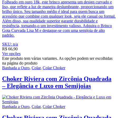
Folheado em ouro 18k, este brinco apresenta um design curvado e
liso, que reflete a luz de maneira deslumbrante, proporcionando um
brilho único. Seu tamanho médio é ideal para quem busca um
acessório que combine com qualquer look, seja ele casual ou formal.
Além disso, sua qualidade superior garante durabilidade e
resistência, tornando-o um investimento valioso. Adquira o Brinco
Gota Curvada Lisa M e destaque-se com uma semijoia de alto
padrão.
SKU: n/a
R$
66,90
Ver opções
Este produto tem várias variantes. As opções podem ser escolhidas
na página do produto
Banhada a Ouro
,
Colar
,
Colar Choker
Choker Riviera com Zircônia Quadrada
– Elegância e Luxo em Semijoias
Banhada a Ouro
,
Colar
,
Colar Choker
Choker Riviera com Zircônia Quadrada