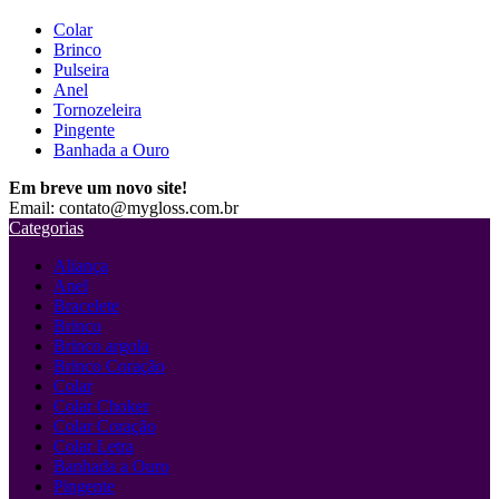
Colar
Brinco
Pulseira
Anel
Tornozeleira
Pingente
Banhada a Ouro
Em breve um novo site!
Email: contato@mygloss.com.br
Categorias
Aliança
Anel
Bracelete
Brinco
Brinco argola
Brinco Coração
Colar
Colar Choker
Colar Coração
Colar Letra
Banhada a Ouro
Pingente