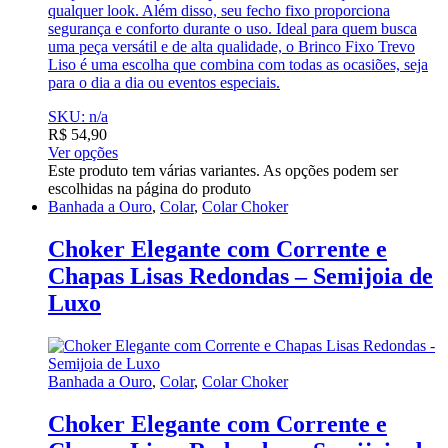
qualquer look. Além disso, seu fecho fixo proporciona
segurança e conforto durante o uso. Ideal para quem busca
uma peça versátil e de alta qualidade, o Brinco Fixo Trevo
Liso é uma escolha que combina com todas as ocasiões, seja
para o dia a dia ou eventos especiais.
SKU: n/a
R$
54,90
Ver opções
Este produto tem várias variantes. As opções podem ser
escolhidas na página do produto
Banhada a Ouro
,
Colar
,
Colar Choker
Choker Elegante com Corrente e
Chapas Lisas Redondas – Semijoia de
Luxo
Banhada a Ouro
,
Colar
,
Colar Choker
Choker Elegante com Corrente e