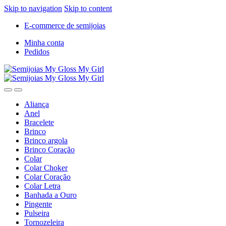
Skip to navigation
Skip to content
E-commerce de semijoias
Minha conta
Pedidos
Aliança
Anel
Bracelete
Brinco
Brinco argola
Brinco Coração
Colar
Colar Choker
Colar Coração
Colar Letra
Banhada a Ouro
Pingente
Pulseira
Tornozeleira