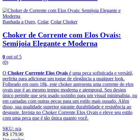
Banhada a Ouro
,
Colar
,
Colar Choker
Choker de Corrente com Elos Ovais:
Semijoia Elegante e Moderna
0
out of 5
(0)
O
Choker Corrente Elos Ovais
é uma peça sofisticada e versátil,
perfeita para adicionar um toque de elegância a qualquer look.
Folheado em ouro 18k, este choker apresenta uma corrente de elos
ovais que é ao mesmo tempo moderna e atemporal. Seu design
único permite que seja usado sozinho para um visual minimalista, ou
em camadas com outras peças para um estilo mais ousado. Além
disso, sua qualidade superior garante durabilidade e resistência ao
desgaste. Invista no Choker Corrente Elos Ovais e eleve seu estilo
com uma peça que é tão única quanto você.
SKU: n/a
R$
179,90
Ver opções