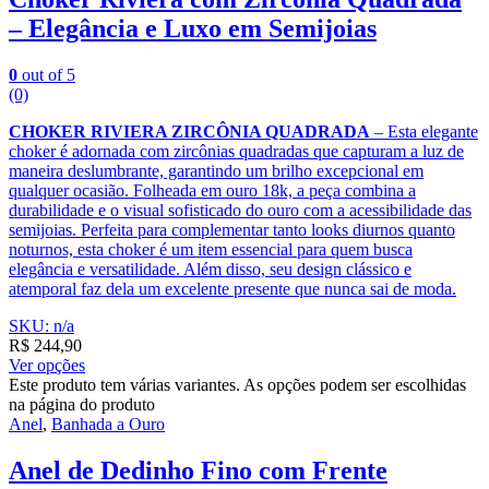
– Elegância e Luxo em Semijoias
0
out of 5
(0)
CHOKER RIVIERA ZIRCÔNIA QUADRADA
– Esta elegante
choker é adornada com zircônias quadradas que capturam a luz de
maneira deslumbrante, garantindo um brilho excepcional em
qualquer ocasião. Folheada em ouro 18k, a peça combina a
durabilidade e o visual sofisticado do ouro com a acessibilidade das
semijoias. Perfeita para complementar tanto looks diurnos quanto
noturnos, esta choker é um item essencial para quem busca
elegância e versatilidade. Além disso, seu design clássico e
atemporal faz dela um excelente presente que nunca sai de moda.
SKU: n/a
R$
244,90
Ver opções
Este produto tem várias variantes. As opções podem ser escolhidas
na página do produto
Anel
,
Banhada a Ouro
Anel de Dedinho Fino com Frente