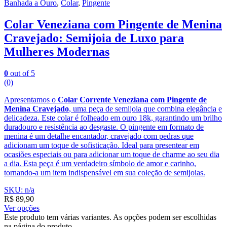
Banhada a Ouro
,
Colar
,
Pingente
Colar Veneziana com Pingente de Menina
Cravejado: Semijoia de Luxo para
Mulheres Modernas
0
out of 5
(0)
Apresentamos o
Colar Corrente Veneziana com Pingente de
Menina Cravejado
, uma peça de semijoia que combina elegância e
delicadeza. Este colar é folheado em ouro 18k, garantindo um brilho
duradouro e resistência ao desgaste. O pingente em formato de
menina é um detalhe encantador, cravejado com pedras que
adicionam um toque de sofisticação. Ideal para presentear em
ocasiões especiais ou para adicionar um toque de charme ao seu dia
a dia. Esta peça é um verdadeiro símbolo de amor e carinho,
tornando-a um item indispensável em sua coleção de semijoias.
SKU: n/a
R$
89,90
Ver opções
Este produto tem várias variantes. As opções podem ser escolhidas
na página do produto