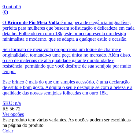
0
out of 5
(0)
O
Brinco de Fio Meia Volta
é uma peça de elegância inigualável,
perfeita para mulheres que buscam sofisticação e delicadeza em cada
detalhe. Folheado em ouro 18k, este brinco apresenta um design
minimalista e moderno, que se adapta a qualquer estilo e ocasião.
Seu formato de meia volta proporciona um toque de charme e
originalidade, tornando-o uma peça única no mercado. Além disso,
o uso de materiais de alta qualidade garante durabilidade e
resistência, permitindo que você desfrute de sua semijoia por muito
tempo.
Este brinco é mais do que um simples acessório, é uma declaração
de estilo e bom gosto. Adquira o seu e destaque-se com a beleza e a
qualidade das nossas semijoias folheadas em ouro 18k.
SKU: n/a
R$
56,72
Ver opções
Este produto tem várias variantes. As opções podem ser escolhidas
na página do produto
Colar