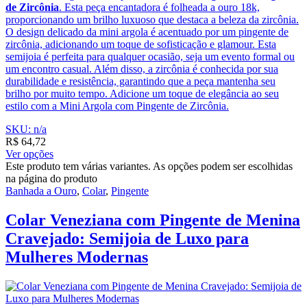
de Zircônia
. Esta peça encantadora é folheada a ouro 18k,
proporcionando um brilho luxuoso que destaca a beleza da zircônia.
O design delicado da mini argola é acentuado por um pingente de
zircônia, adicionando um toque de sofisticação e glamour. Esta
semijoia é perfeita para qualquer ocasião, seja um evento formal ou
um encontro casual. Além disso, a zircônia é conhecida por sua
durabilidade e resistência, garantindo que a peça mantenha seu
brilho por muito tempo. Adicione um toque de elegância ao seu
estilo com a Mini Argola com Pingente de Zircônia.
SKU: n/a
R$
64,72
Ver opções
Este produto tem várias variantes. As opções podem ser escolhidas
na página do produto
Banhada a Ouro
,
Colar
,
Pingente
Colar Veneziana com Pingente de Menina
Cravejado: Semijoia de Luxo para
Mulheres Modernas