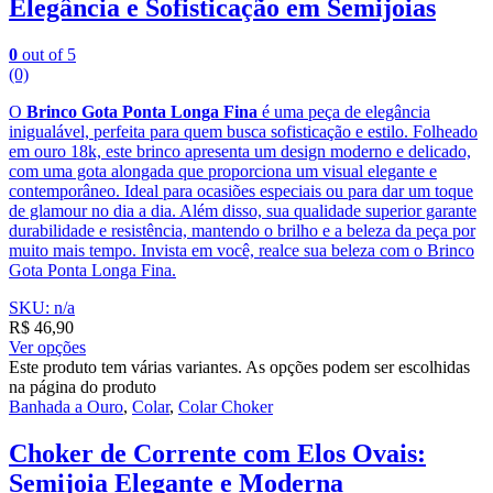
Elegância e Sofisticação em Semijoias
0
out of 5
(0)
O
Brinco Gota Ponta Longa Fina
é uma peça de elegância
inigualável, perfeita para quem busca sofisticação e estilo. Folheado
em ouro 18k, este brinco apresenta um design moderno e delicado,
com uma gota alongada que proporciona um visual elegante e
contemporâneo. Ideal para ocasiões especiais ou para dar um toque
de glamour no dia a dia. Além disso, sua qualidade superior garante
durabilidade e resistência, mantendo o brilho e a beleza da peça por
muito mais tempo. Invista em você, realce sua beleza com o Brinco
Gota Ponta Longa Fina.
SKU: n/a
R$
46,90
Ver opções
Este produto tem várias variantes. As opções podem ser escolhidas
na página do produto
Banhada a Ouro
,
Colar
,
Colar Choker
Choker de Corrente com Elos Ovais:
Semijoia Elegante e Moderna