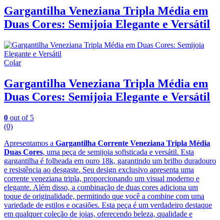
Gargantilha Veneziana Tripla Média em
Duas Cores: Semijoia Elegante e Versátil
Colar
Gargantilha Veneziana Tripla Média em
Duas Cores: Semijoia Elegante e Versátil
0
out of 5
(0)
Apresentamos a
Gargantilha Corrente Veneziana Tripla Média
Duas Cores
, uma peça de semijoia sofisticada e versátil. Esta
gargantilha é folheada em ouro 18k, garantindo um brilho duradouro
e resistência ao desgaste. Seu design exclusivo apresenta uma
corrente veneziana tripla, proporcionando um visual moderno e
elegante. Além disso, a combinação de duas cores adiciona um
toque de originalidade, permitindo que você a combine com uma
variedade de estilos e ocasiões. Esta peça é um verdadeiro destaque
em qualquer coleção de joias, oferecendo beleza, qualidade e