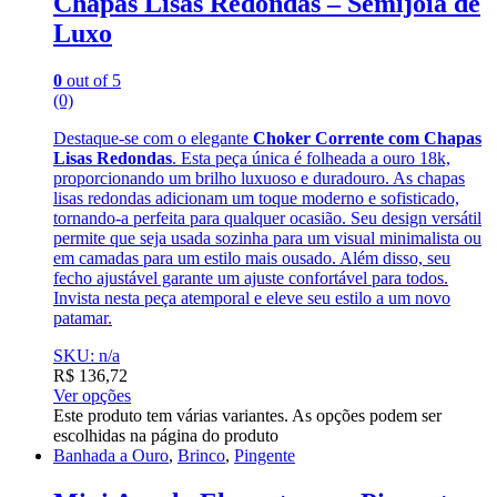
Chapas Lisas Redondas – Semijoia de
Luxo
0
out of 5
(0)
Destaque-se com o elegante
Choker Corrente com Chapas
Lisas Redondas
. Esta peça única é folheada a ouro 18k,
proporcionando um brilho luxuoso e duradouro. As chapas
lisas redondas adicionam um toque moderno e sofisticado,
tornando-a perfeita para qualquer ocasião. Seu design versátil
permite que seja usada sozinha para um visual minimalista ou
em camadas para um estilo mais ousado. Além disso, seu
fecho ajustável garante um ajuste confortável para todos.
Invista nesta peça atemporal e eleve seu estilo a um novo
patamar.
SKU: n/a
R$
136,72
Ver opções
Este produto tem várias variantes. As opções podem ser
escolhidas na página do produto
Banhada a Ouro
,
Brinco
,
Pingente