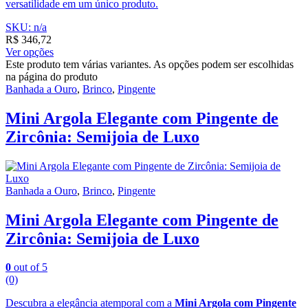
versatilidade em um único produto.
SKU: n/a
R$
346,72
Ver opções
Este produto tem várias variantes. As opções podem ser escolhidas
na página do produto
Banhada a Ouro
,
Brinco
,
Pingente
Mini Argola Elegante com Pingente de
Zircônia: Semijoia de Luxo
Banhada a Ouro
,
Brinco
,
Pingente
Mini Argola Elegante com Pingente de
Zircônia: Semijoia de Luxo
0
out of 5
(0)
Descubra a elegância atemporal com a
Mini Argola com Pingente