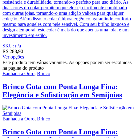
resistência e durabilidade, tornando-o perfeito para uso diário. As
duas cores do colar permitem que ele seja facilmente combinado
com outras joias, tornando-o uma adição valiosa para qualquer
coleção. Além disso, o colar é hipoalergênico, garantindo conforto
mesmo para aqueles com pele sensível. Com seu brilho luxuoso e
design atemporal, este colar é mais do que apenas uma joia, é um
investimento em estilo.
SKU: n/a
R$
288,90
Ver opções
Este produto tem várias variantes. As opções podem ser escolhidas
na página do produto
Banhada a Ouro
,
Brinco
Brinco Gota com Ponta Longa Fina:
Elegância e Sofisticação em Semijoias
Banhada a Ouro
,
Brinco
Brinco Gota com Ponta Longa Fina: