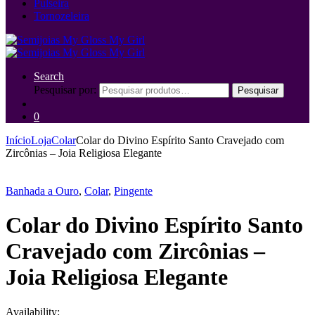
Pulseira
Tornozeleira
Search
Pesquisar por:
Pesquisar
0
Início
Loja
Colar
Colar do Divino Espírito Santo Cravejado com
Zircônias – Joia Religiosa Elegante
Banhada a Ouro
,
Colar
,
Pingente
Colar do Divino Espírito Santo
Cravejado com Zircônias –
Joia Religiosa Elegante
Availability: