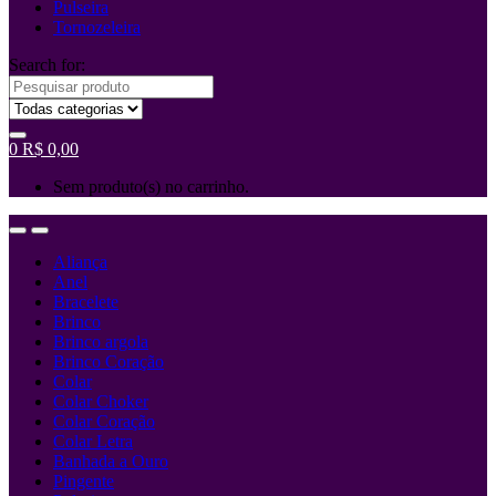
Pulseira
Tornozeleira
Search for:
0
R$
0,00
Sem produto(s) no carrinho.
Aliança
Anel
Bracelete
Brinco
Brinco argola
Brinco Coração
Colar
Colar Choker
Colar Coração
Colar Letra
Banhada a Ouro
Pingente