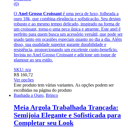
(0)
O
Anel Grosso Croissant
é uma peça de luxo, folheada a
ouro 18k, que combina elegância e sofisticação. Seu design
robusto e ao mesmo tempo delicado, inspirado na forma de
um croissant, torna-o uma peça única e atraente. Este anel é
perfeito para quem busca um acessório versátil, que pode ser
usado tanto em ocasiões especiais quanto no dia a dia. Além
disso, sua qualidade superior garante durabilidade e
resistência, proporcionando um excelente custo-benefício.
Invista no Anel Grosso Croissant e adicione um toque de
glamour ao seu estilo.
SKU: n/a
R$
160,72
Ver opções
Este produto tem várias variantes. As opções podem ser
escolhidas na página do produto
Banhada a Ouro
,
Brinco
Meia Argola Trabalhada Trançada:
Semijoia Elegante e Sofisticada para
Completar seu Look