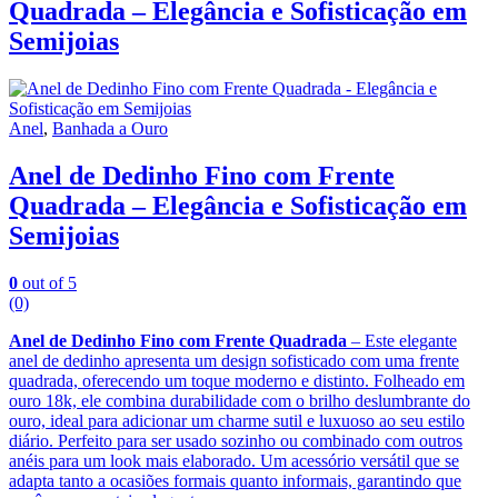
Quadrada – Elegância e Sofisticação em
Semijoias
Anel
,
Banhada a Ouro
Anel de Dedinho Fino com Frente
Quadrada – Elegância e Sofisticação em
Semijoias
0
out of 5
(0)
Anel de Dedinho Fino com Frente Quadrada
– Este elegante
anel de dedinho apresenta um design sofisticado com uma frente
quadrada, oferecendo um toque moderno e distinto. Folheado em
ouro 18k, ele combina durabilidade com o brilho deslumbrante do
ouro, ideal para adicionar um charme sutil e luxuoso ao seu estilo
diário. Perfeito para ser usado sozinho ou combinado com outros
anéis para um look mais elaborado. Um acessório versátil que se
adapta tanto a ocasiões formais quanto informais, garantindo que