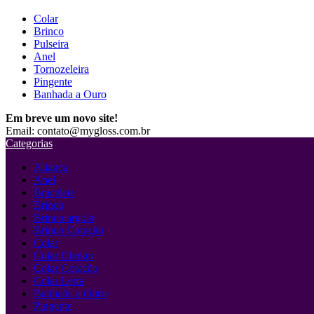
Colar
Brinco
Pulseira
Anel
Tornozeleira
Pingente
Banhada a Ouro
Em breve um novo site!
Email: contato@mygloss.com.br
Categorias
Aliança
Anel
Bracelete
Brinco
Brinco argola
Brinco Coração
Colar
Colar Choker
Colar Coração
Colar Letra
Banhada a Ouro
Pingente