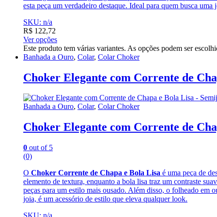
esta peça um verdadeiro destaque. Ideal para quem busca uma j
SKU: n/a
R$
122,72
Ver opções
Este produto tem várias variantes. As opções podem ser escolh
Banhada a Ouro
,
Colar
,
Colar Choker
Choker Elegante com Corrente de Chap
Banhada a Ouro
,
Colar
,
Colar Choker
Choker Elegante com Corrente de Chap
0
out of 5
(0)
O
Choker Corrente de Chapa e Bola Lisa
é uma peça de des
elemento de textura, enquanto a bola lisa traz um contraste sua
peças para um estilo mais ousado. Além disso, o folheado em ou
joia, é um acessório de estilo que eleva qualquer look.
SKU: n/a