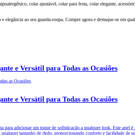
hipoalergênico, colar ajustável, colar para festa, colar elegante, acess
o e elegância ao seu guarda-roupa. Compre agora e destaque-se em qua
ante e Versátil para Todas as Ocasiões
ante e Versátil para Todas as Ocasiões
ta para adicionar um toque de sofisticação a qualquer look. Este anel 
em qualquer tamanho de dedo, proporcionando conforto e facilidade de u