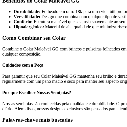
Benefícios do Colar Maleável GG
Durabilidade:
Folheado em ouro 18k para uma vida útil prolo
Versatilidade:
Design que combina com qualquer tipo de vestim
Conforto:
Estrutura maleável que se ajusta suavemente ao seu 
Hipoalergênico:
Material de alta qualidade que minimiza riscos
Como Combinar seu Colar
Combine o Colar Maleável GG com brincos e pulseiras folheados em ou
qualquer composição.
Cuidados com a Peça
Para garantir que seu Colar Maleável GG mantenha seu brilho e durab
regularmente com um pano macio e seco para manter seu aspecto orig
Por que Escolher Nossas Semijoias?
Nossas semijoias são conhecidas pela qualidade e durabilidade. O p
diário. Além disso, nossos designs exclusivos são pensados para atend
Palavras-chave mais buscadas