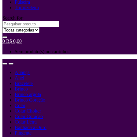
Pulseira
Tornozeleira
Search for:
0
R$
0,00
Sem produto(s) no carrinho.
Aliança
Anel
Bracelete
Brinco
Brinco argola
Brinco Coração
Colar
Colar Choker
Colar Coração
Colar Letra
Banhada a Ouro
Pingente