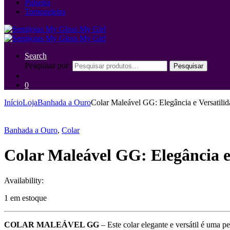
Pulseira
Tornozeleira
Search
Pesquisar por:
Pesquisar
0
Início
Loja
Banhada a Ouro
Colar Maleável GG: Elegância e Versatili
Banhada a Ouro
,
Colar
Colar Maleável GG: Elegância e
Availability:
1 em estoque
COLAR MALEÁVEL GG
– Este colar elegante e versátil é uma 