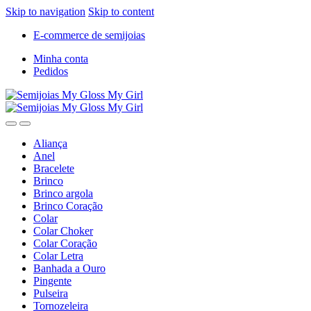
Skip to navigation
Skip to content
E-commerce de semijoias
Minha conta
Pedidos
Aliança
Anel
Bracelete
Brinco
Brinco argola
Brinco Coração
Colar
Colar Choker
Colar Coração
Colar Letra
Banhada a Ouro
Pingente
Pulseira
Tornozeleira