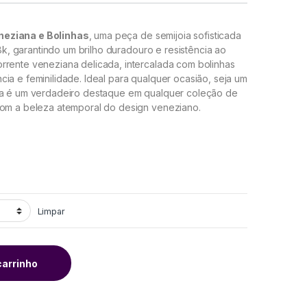
neziana e Bolinhas
, uma peça de semijoia sofisticada
18k, garantindo um brilho duradouro e resistência ao
rrente veneziana delicada, intercalada com bolinhas
ia e feminilidade. Ideal para qualquer ocasião, seja um
eça é um verdadeiro destaque em qualquer coleção de
com a beleza atemporal do design veneziano.
Limpar
carrinho