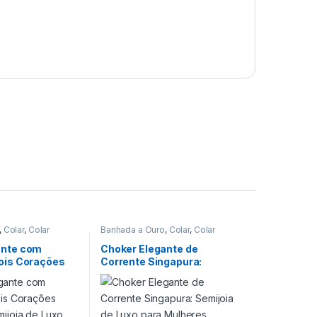
,
Colar
,
Colar
Banhada a Ouro
,
Colar
,
Colar
Choker
ante com
Choker Elegante de
ois Corações
Corrente Singapura:
mijoia de Luxo
Semijoia de Luxo para
Mulheres Modernas