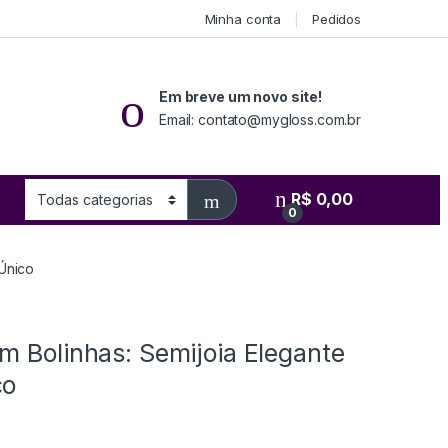
Minha conta
Pedidos
Em breve um novo site!
Email: contato@mygloss.com.br
R$
0,00
0
 Único
m Bolinhas: Semijoia Elegante
co