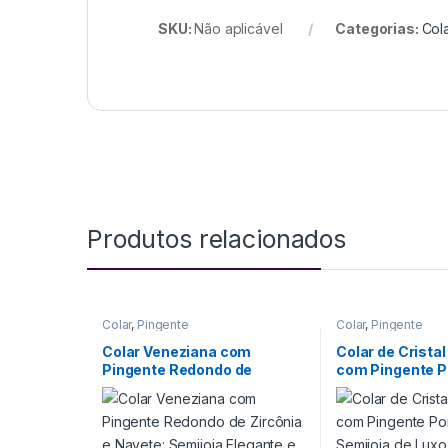
SKU:
Não aplicável
Categorias:
Col
Produtos relacionados
Colar
,
Pingente
Colar
,
Pingente
Colar Veneziana com
Colar de Crista
Pingente Redondo de
com Pingente Po
Zircônia e Navete: Semijoia
Semijoia de Lux
Elegante e Sofisticada