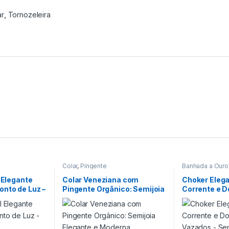
ar
,
Tornozeleira
Colar
,
Pingente
Banhada a Ouro
Choker
l Elegante
Colar Veneziana com
Choker Eleg
nto de Luz –
Pingente Orgânico: Semijoia
Corrente e D
o
Elegante e Moderna
Vazados – Se