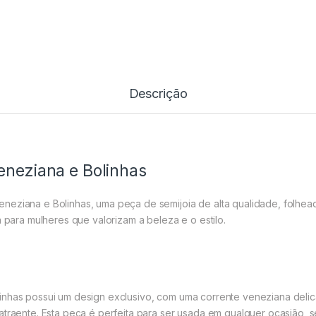
Descrição
eneziana e Bolinhas
neziana e Bolinhas, uma peça de semijoia de alta qualidade, folhea
a para mulheres que valorizam a beleza e o estilo.
inhas possui um design exclusivo, com uma corrente veneziana delica
atraente. Esta peça é perfeita para ser usada em qualquer ocasião, s