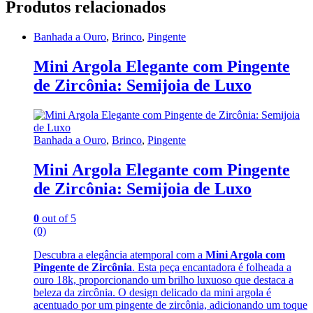
Produtos relacionados
Banhada a Ouro
,
Brinco
,
Pingente
Mini Argola Elegante com Pingente
de Zircônia: Semijoia de Luxo
Banhada a Ouro
,
Brinco
,
Pingente
Mini Argola Elegante com Pingente
de Zircônia: Semijoia de Luxo
0
out of 5
(0)
Descubra a elegância atemporal com a
Mini Argola com
Pingente de Zircônia
. Esta peça encantadora é folheada a
ouro 18k, proporcionando um brilho luxuoso que destaca a
beleza da zircônia. O design delicado da mini argola é
acentuado por um pingente de zircônia, adicionando um toque