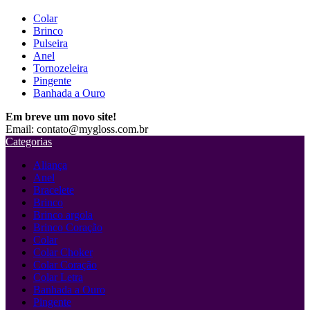
Colar
Brinco
Pulseira
Anel
Tornozeleira
Pingente
Banhada a Ouro
Em breve um novo site!
Email: contato@mygloss.com.br
Categorias
Aliança
Anel
Bracelete
Brinco
Brinco argola
Brinco Coração
Colar
Colar Choker
Colar Coração
Colar Letra
Banhada a Ouro
Pingente