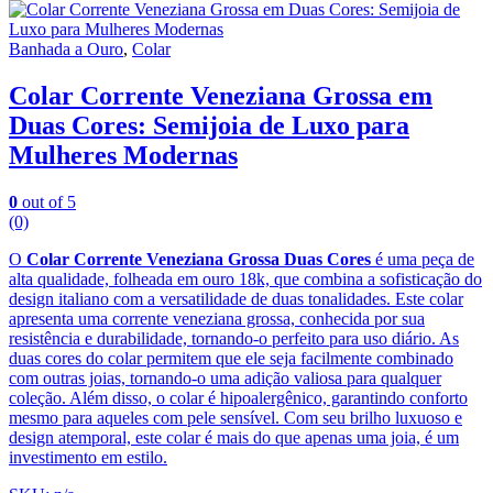
Banhada a Ouro
,
Colar
Colar Corrente Veneziana Grossa em
Duas Cores: Semijoia de Luxo para
Mulheres Modernas
0
out of 5
(0)
O
Colar Corrente Veneziana Grossa Duas Cores
é uma peça de
alta qualidade, folheada em ouro 18k, que combina a sofisticação do
design italiano com a versatilidade de duas tonalidades. Este colar
apresenta uma corrente veneziana grossa, conhecida por sua
resistência e durabilidade, tornando-o perfeito para uso diário. As
duas cores do colar permitem que ele seja facilmente combinado
com outras joias, tornando-o uma adição valiosa para qualquer
coleção. Além disso, o colar é hipoalergênico, garantindo conforto
mesmo para aqueles com pele sensível. Com seu brilho luxuoso e
design atemporal, este colar é mais do que apenas uma joia, é um
investimento em estilo.