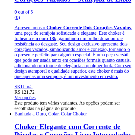
0
out of 5
(0)
Apresentamos o
Choker Corrente Dois Corações Vazados
,
uma peça de semijoia sofisticada e elegante. Este choker é
folheado em ouro 18k, garantindo um brilho duradouro e
resistência ao desgaste. Seu design exclusivo apresenta dois
corações vazados, simbolizando amor e conexão, tornando-o
o presente perfeito para alguém especial. É uma peça versátil
que pode ser usada tanto em ocasiões formais quanto casuais,
adicionando um toque de elegância a qualquer look. Com seu
design atemporal e qualidade superior, este choker é mais do
que apenas uma semijoia, é um investimento em estilo.
SKU: n/a
R$
121,72
Ver opções
Este produto tem várias variantes. As opções podem ser
escolhidas na página do produto
Banhada a Ouro
,
Colar
,
Colar Choker
Choker Elegante com Corrente de
Pérolas e Corações Lisos Intercalados