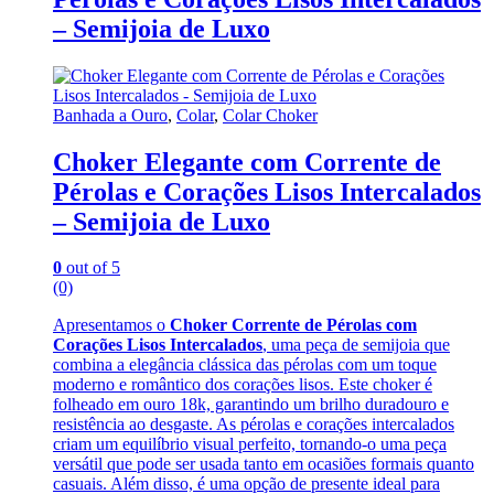
– Semijoia de Luxo
Banhada a Ouro
,
Colar
,
Colar Choker
Choker Elegante com Corrente de
Pérolas e Corações Lisos Intercalados
– Semijoia de Luxo
0
out of 5
(0)
Apresentamos o
Choker Corrente de Pérolas com
Corações Lisos Intercalados
, uma peça de semijoia que
combina a elegância clássica das pérolas com um toque
moderno e romântico dos corações lisos. Este choker é
folheado em ouro 18k, garantindo um brilho duradouro e
resistência ao desgaste. As pérolas e corações intercalados
criam um equilíbrio visual perfeito, tornando-o uma peça
versátil que pode ser usada tanto em ocasiões formais quanto
casuais. Além disso, é uma opção de presente ideal para