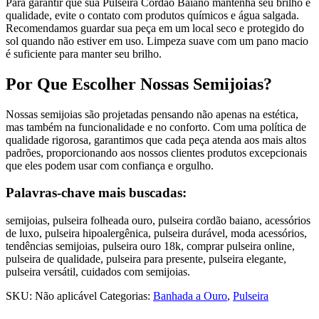
Para garantir que sua Pulseira Cordão Baiano mantenha seu brilho e
qualidade, evite o contato com produtos químicos e água salgada.
Recomendamos guardar sua peça em um local seco e protegido do
sol quando não estiver em uso. Limpeza suave com um pano macio
é suficiente para manter seu brilho.
Por Que Escolher Nossas Semijoias?
Nossas semijoias são projetadas pensando não apenas na estética,
mas também na funcionalidade e no conforto. Com uma política de
qualidade rigorosa, garantimos que cada peça atenda aos mais altos
padrões, proporcionando aos nossos clientes produtos excepcionais
que eles podem usar com confiança e orgulho.
Palavras-chave mais buscadas:
semijoias, pulseira folheada ouro, pulseira cordão baiano, acessórios
de luxo, pulseira hipoalergênica, pulseira durável, moda acessórios,
tendências semijoias, pulseira ouro 18k, comprar pulseira online,
pulseira de qualidade, pulseira para presente, pulseira elegante,
pulseira versátil, cuidados com semijoias.
SKU:
Não aplicável
Categorias:
Banhada a Ouro
,
Pulseira