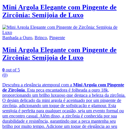
Mini Argola Elegante com Pingente de
Zircônia: Semijoia de Luxo
Banhada a Ouro
,
Brinco
,
Pingente
Mini Argola Elegante com Pingente de
Zircônia: Semijoia de Luxo
0
out of 5
(0)
Descubra a elegância atemporal com a
Mini Argola com Pingente
de Zircônia
. Esta peça encantadora é folheada a ouro 18k,
proporcionando um brilho luxuoso que destaca a beleza da zircônia.
O design delicado da mini argola é acentuado por um pingente de
zircônia, adicionando um toque de sofisticação e glamour. Esta
semijoia é perfeita para qualquer ocasião, seja um evento formal ou
um encontro casual. Além disso, a zircônia é conhecida por sua
durabilidade e resistência, garantindo que a peça mantenha seu
brilho por muito tempo. Adicione um toque de elegância ao seu