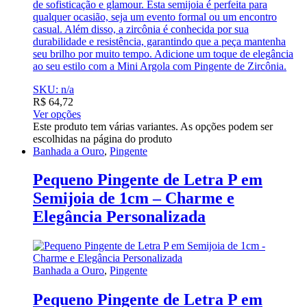
de sofisticação e glamour. Esta semijoia é perfeita para
qualquer ocasião, seja um evento formal ou um encontro
casual. Além disso, a zircônia é conhecida por sua
durabilidade e resistência, garantindo que a peça mantenha
seu brilho por muito tempo. Adicione um toque de elegância
ao seu estilo com a Mini Argola com Pingente de Zircônia.
SKU: n/a
R$
64,72
Ver opções
Este produto tem várias variantes. As opções podem ser
escolhidas na página do produto
Banhada a Ouro
,
Pingente
Pequeno Pingente de Letra P em
Semijoia de 1cm – Charme e
Elegância Personalizada
Banhada a Ouro
,
Pingente
Pequeno Pingente de Letra P em