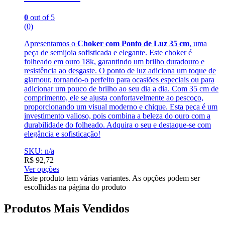
0
out of 5
(0)
Apresentamos o
Choker com Ponto de Luz 35 cm
, uma
peça de semijoia sofisticada e elegante. Este choker é
folheado em ouro 18k, garantindo um brilho duradouro e
resistência ao desgaste. O ponto de luz adiciona um toque de
glamour, tornando-o perfeito para ocasiões especiais ou para
adicionar um pouco de brilho ao seu dia a dia. Com 35 cm de
comprimento, ele se ajusta confortavelmente ao pescoço,
proporcionando um visual moderno e chique. Esta peça é um
investimento valioso, pois combina a beleza do ouro com a
durabilidade do folheado. Adquira o seu e destaque-se com
elegância e sofisticação!
SKU: n/a
R$
92,72
Ver opções
Este produto tem várias variantes. As opções podem ser
escolhidas na página do produto
Produtos Mais Vendidos