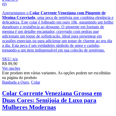
(0)
Apresentamos o
Colar Corrente Veneziana com Pingente de
Menina Cravejado
, uma peça de semijoia que combina elegância e
delicadeza. Este colar é folheado em ouro 18k, garantindo um brilho
duradouro e resistência ao desgaste. O pingente em formato de
menina é um detalhe encantador, cravejado com pedras que
adicionam um toque de sofisticação. Ideal para presentear em
ocasiões especiais ou para adicionar um toque de charme ao seu dia
a dia. Esta peça é um verdadeiro símbolo de amor e carinho,
tornando-a um item indispensável em sua coleção de semijoias.
SKU: n/a
R$
89,90
Ver opções
Este produto tem várias variantes. As opções podem ser escolhidas
na página do produto
Banhada a Ouro
,
Colar
Colar Corrente Veneziana Grossa em
Duas Cores: Semijoia de Luxo para
Mulheres Modernas