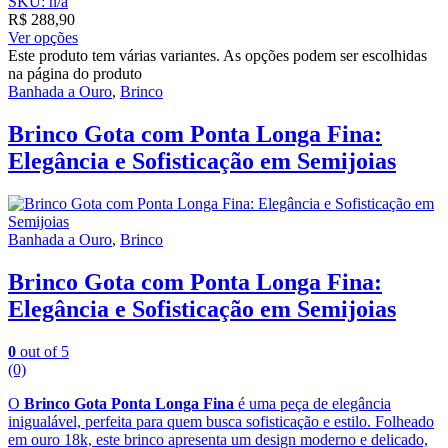
SKU: n/a
R$
288,90
Ver opções
Este produto tem várias variantes. As opções podem ser escolhidas
na página do produto
Banhada a Ouro
,
Brinco
Brinco Gota com Ponta Longa Fina:
Elegância e Sofisticação em Semijoias
Banhada a Ouro
,
Brinco
Brinco Gota com Ponta Longa Fina:
Elegância e Sofisticação em Semijoias
0
out of 5
(0)
O
Brinco Gota Ponta Longa Fina
é uma peça de elegância
inigualável, perfeita para quem busca sofisticação e estilo. Folheado
em ouro 18k, este brinco apresenta um design moderno e delicado,