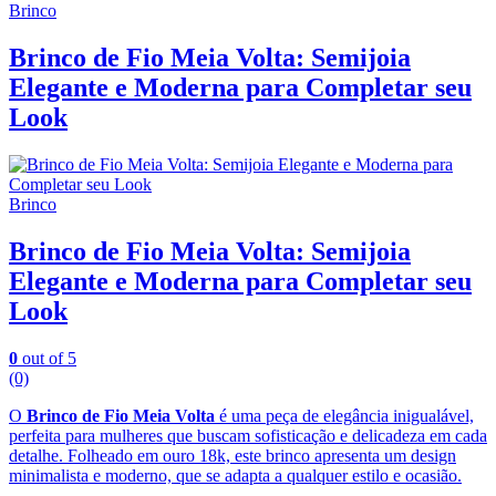
Brinco
Brinco de Fio Meia Volta: Semijoia
Elegante e Moderna para Completar seu
Look
Brinco
Brinco de Fio Meia Volta: Semijoia
Elegante e Moderna para Completar seu
Look
0
out of 5
(0)
O
Brinco de Fio Meia Volta
é uma peça de elegância inigualável,
perfeita para mulheres que buscam sofisticação e delicadeza em cada
detalhe. Folheado em ouro 18k, este brinco apresenta um design
minimalista e moderno, que se adapta a qualquer estilo e ocasião.