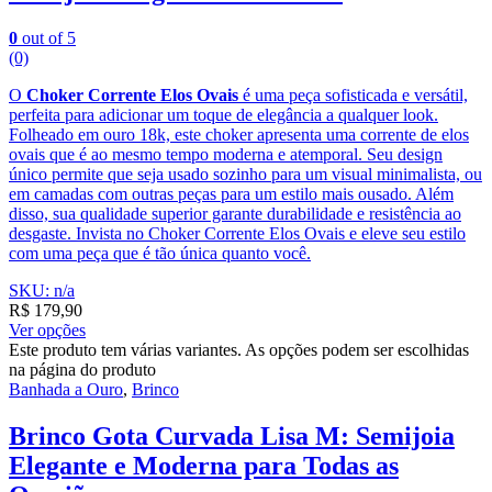
0
out of 5
(0)
O
Choker Corrente Elos Ovais
é uma peça sofisticada e versátil,
perfeita para adicionar um toque de elegância a qualquer look.
Folheado em ouro 18k, este choker apresenta uma corrente de elos
ovais que é ao mesmo tempo moderna e atemporal. Seu design
único permite que seja usado sozinho para um visual minimalista, ou
em camadas com outras peças para um estilo mais ousado. Além
disso, sua qualidade superior garante durabilidade e resistência ao
desgaste. Invista no Choker Corrente Elos Ovais e eleve seu estilo
com uma peça que é tão única quanto você.
SKU: n/a
R$
179,90
Ver opções
Este produto tem várias variantes. As opções podem ser escolhidas
na página do produto
Banhada a Ouro
,
Brinco
Brinco Gota Curvada Lisa M: Semijoia
Elegante e Moderna para Todas as