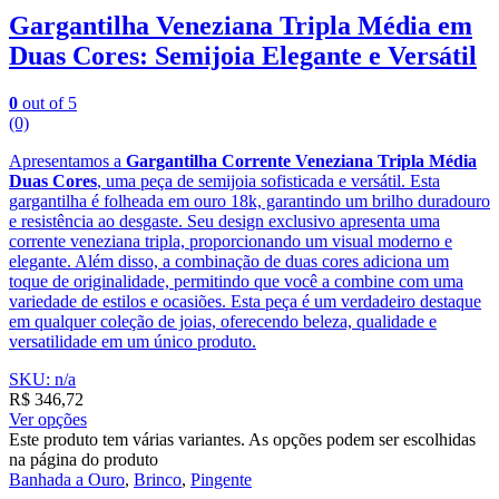
Gargantilha Veneziana Tripla Média em
Duas Cores: Semijoia Elegante e Versátil
0
out of 5
(0)
Apresentamos a
Gargantilha Corrente Veneziana Tripla Média
Duas Cores
, uma peça de semijoia sofisticada e versátil. Esta
gargantilha é folheada em ouro 18k, garantindo um brilho duradouro
e resistência ao desgaste. Seu design exclusivo apresenta uma
corrente veneziana tripla, proporcionando um visual moderno e
elegante. Além disso, a combinação de duas cores adiciona um
toque de originalidade, permitindo que você a combine com uma
variedade de estilos e ocasiões. Esta peça é um verdadeiro destaque
em qualquer coleção de joias, oferecendo beleza, qualidade e
versatilidade em um único produto.
SKU: n/a
R$
346,72
Ver opções
Este produto tem várias variantes. As opções podem ser escolhidas
na página do produto
Banhada a Ouro
,
Brinco
,
Pingente