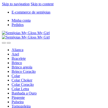
Skip to navigation
Skip to content
E-commerce de semijoias
Minha conta
Pedidos
Aliança
Anel
Bracelete
Brinco
Brinco argola
Brinco Coração
Colar
Colar Choker
Colar Coração
Colar Letra
Banhada a Ouro
Pingente
Pulseira
Tornozeleira