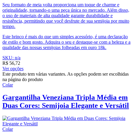
Seu formato de meia volta proporciona um toque de charme e
originalidade, tornando-o uma peça única no mercado. Além disso,
o uso de materiais de alta qualidade garante durabilidade e
resistência, permitindo que você desfrute de sua semijoia por muito
tempo.
Este brinco é mais do que um simples acessório, é uma declaração
de estilo e bom gosto. Adquira o seu e destaque-se com a beleza e a
qualidade das nossas semijoias folheadas em ouro 18k.
SKU: n/a
R$
56,72
Ver opções
Este produto tem várias variantes. As opções podem ser escolhidas
na página do produto
Colar
Gargantilha Veneziana Tripla Média em
Duas Cores: Semijoia Elegante e Versátil
Colar