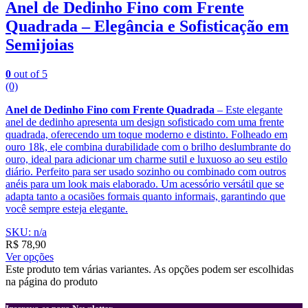
Anel de Dedinho Fino com Frente
Quadrada – Elegância e Sofisticação em
Semijoias
0
out of 5
(0)
Anel de Dedinho Fino com Frente Quadrada
– Este elegante
anel de dedinho apresenta um design sofisticado com uma frente
quadrada, oferecendo um toque moderno e distinto. Folheado em
ouro 18k, ele combina durabilidade com o brilho deslumbrante do
ouro, ideal para adicionar um charme sutil e luxuoso ao seu estilo
diário. Perfeito para ser usado sozinho ou combinado com outros
anéis para um look mais elaborado. Um acessório versátil que se
adapta tanto a ocasiões formais quanto informais, garantindo que
você sempre esteja elegante.
SKU: n/a
R$
78,90
Ver opções
Este produto tem várias variantes. As opções podem ser escolhidas
na página do produto