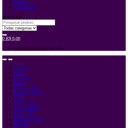
Pulseira
Tornozeleira
Search for:
0
R$
0,00
Sem produto(s) no carrinho.
Aliança
Anel
Bracelete
Brinco
Brinco argola
Brinco Coração
Colar
Colar Choker
Colar Coração
Colar Letra
Banhada a Ouro
Pingente