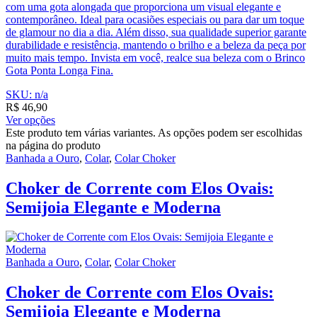
com uma gota alongada que proporciona um visual elegante e
contemporâneo. Ideal para ocasiões especiais ou para dar um toque
de glamour no dia a dia. Além disso, sua qualidade superior garante
durabilidade e resistência, mantendo o brilho e a beleza da peça por
muito mais tempo. Invista em você, realce sua beleza com o Brinco
Gota Ponta Longa Fina.
SKU: n/a
R$
46,90
Ver opções
Este produto tem várias variantes. As opções podem ser escolhidas
na página do produto
Banhada a Ouro
,
Colar
,
Colar Choker
Choker de Corrente com Elos Ovais:
Semijoia Elegante e Moderna
Banhada a Ouro
,
Colar
,
Colar Choker
Choker de Corrente com Elos Ovais:
Semijoia Elegante e Moderna