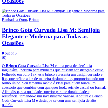
Ocasiões
Banhada a Ouro
,
Brinco
Brinco Gota Curvada Lisa M: Semijoia
Elegante e Moderna para Todas as
Ocasiões
0
out of 5
(0)
O
Brinco Gota Curvada Lisa M
é uma peça de elegância
inigualável, perfeita para mulheres que buscam sofisticação e estilo.
Folheado em ouro 18k, este brinco apresenta um design curvado e
liso, que reflete a luz de maneira deslumbrante, proporcionando um
brilho único. Seu tamanho médio é ideal para quem busca um
acessório que combine com qualquer look, seja ele casual ou formal.
Além disso, sua qualidade superior garante durabilidade e
resistência, tornando-o um investimento valioso. Adquira o Brinco
Gota Curvada Lisa M e destaque-se com uma semijoia de alto
padrão.