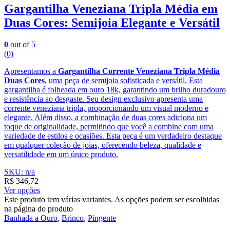
Gargantilha Veneziana Tripla Média em
Duas Cores: Semijoia Elegante e Versátil
0
out of 5
(0)
Apresentamos a
Gargantilha Corrente Veneziana Tripla Média
Duas Cores
, uma peça de semijoia sofisticada e versátil. Esta
gargantilha é folheada em ouro 18k, garantindo um brilho duradouro
e resistência ao desgaste. Seu design exclusivo apresenta uma
corrente veneziana tripla, proporcionando um visual moderno e
elegante. Além disso, a combinação de duas cores adiciona um
toque de originalidade, permitindo que você a combine com uma
variedade de estilos e ocasiões. Esta peça é um verdadeiro destaque
em qualquer coleção de joias, oferecendo beleza, qualidade e
versatilidade em um único produto.
SKU: n/a
R$
346,72
Ver opções
Este produto tem várias variantes. As opções podem ser escolhidas
na página do produto
Banhada a Ouro
,
Brinco
,
Pingente