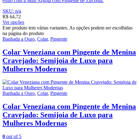
estilo com a Mini Argola com Pingente de Zircônia.
SKU: n/a
R$
64,72
Ver opções
Este produto tem várias variantes. As opções podem ser escolhidas
na página do produto
Banhada a Ouro
,
Colar
,
Pingente
Colar Veneziana com Pingente de Menina
Cravejado: Semijoia de Luxo para
Mulheres Modernas
Banhada a Ouro
,
Colar
,
Pingente
Colar Veneziana com Pingente de Menina
Cravejado: Semijoia de Luxo para
Mulheres Modernas
0
out of 5