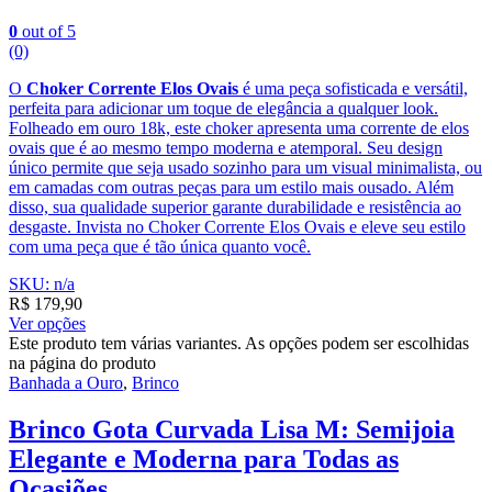
0
out of 5
(0)
O
Choker Corrente Elos Ovais
é uma peça sofisticada e versátil,
perfeita para adicionar um toque de elegância a qualquer look.
Folheado em ouro 18k, este choker apresenta uma corrente de elos
ovais que é ao mesmo tempo moderna e atemporal. Seu design
único permite que seja usado sozinho para um visual minimalista, ou
em camadas com outras peças para um estilo mais ousado. Além
disso, sua qualidade superior garante durabilidade e resistência ao
desgaste. Invista no Choker Corrente Elos Ovais e eleve seu estilo
com uma peça que é tão única quanto você.
SKU: n/a
R$
179,90
Ver opções
Este produto tem várias variantes. As opções podem ser escolhidas
na página do produto
Banhada a Ouro
,
Brinco
Brinco Gota Curvada Lisa M: Semijoia
Elegante e Moderna para Todas as
Ocasiões