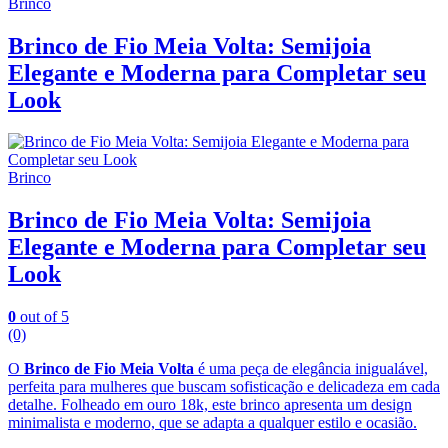
Brinco
Brinco de Fio Meia Volta: Semijoia
Elegante e Moderna para Completar seu
Look
Brinco
Brinco de Fio Meia Volta: Semijoia
Elegante e Moderna para Completar seu
Look
0
out of 5
(0)
O
Brinco de Fio Meia Volta
é uma peça de elegância inigualável,
perfeita para mulheres que buscam sofisticação e delicadeza em cada
detalhe. Folheado em ouro 18k, este brinco apresenta um design
minimalista e moderno, que se adapta a qualquer estilo e ocasião.