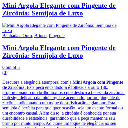
Mini Argola Elegante com Pingente de
Zircônia: Semijoia de Luxo
Banhada a Ouro
,
Brinco
,
Pingente
Mini Argola Elegante com Pingente de
Zircônia: Semijoia de Luxo
0
out of 5
(0)
Descubra a elegância atemporal com a
Mini Argola com Pingente
de Zircônia
. Esta peça encantadora é folheada a ouro 18k,
proporcionando um brilho luxuoso que destaca a beleza da zircônia.
O design delicado da mini argola é acentuado por um pingente de
zircônia, adicionando um toque de sofisticação e glamour. Esta
semijoia é perfeita para qualquer ocasião, seja um evento formal ou
um encontro casual. Além disso, a zircônia é conhecida por sua
durabilidade e resistência, garantindo que a peça mantenha seu
brilho por muito tempo. Adicione um toque de elegância ao seu