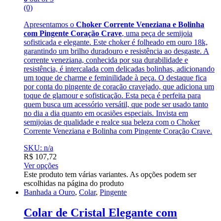
(0)
Apresentamos o
Choker Corrente Veneziana e Bolinha
com Pingente Coração Crave
, uma peça de semijoia
sofisticada e elegante. Este choker é folheado em ouro 18k,
garantindo um brilho duradouro e resistência ao desgaste. A
corrente veneziana, conhecida por sua durabilidade e
resistência, é intercalada com delicadas bolinhas, adicionando
um toque de charme e feminilidade à peça. O destaque fica
por conta do pingente de coração cravejado, que adiciona um
toque de glamour e sofisticação. Esta peça é perfeita para
quem busca um acessório versátil, que pode ser usado tanto
no dia a dia quanto em ocasiões especiais. Invista em
semijoias de qualidade e realce sua beleza com o Choker
Corrente Veneziana e Bolinha com Pingente Coração Crave.
SKU: n/a
R$
107,72
Ver opções
Este produto tem várias variantes. As opções podem ser
escolhidas na página do produto
Banhada a Ouro
,
Colar
,
Pingente
Colar de Cristal Elegante com