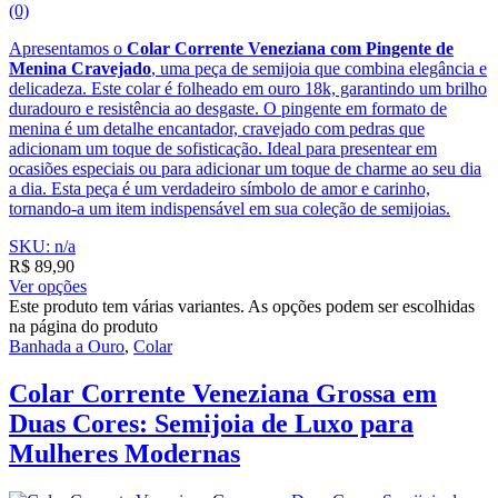
(0)
Apresentamos o
Colar Corrente Veneziana com Pingente de
Menina Cravejado
, uma peça de semijoia que combina elegância e
delicadeza. Este colar é folheado em ouro 18k, garantindo um brilho
duradouro e resistência ao desgaste. O pingente em formato de
menina é um detalhe encantador, cravejado com pedras que
adicionam um toque de sofisticação. Ideal para presentear em
ocasiões especiais ou para adicionar um toque de charme ao seu dia
a dia. Esta peça é um verdadeiro símbolo de amor e carinho,
tornando-a um item indispensável em sua coleção de semijoias.
SKU: n/a
R$
89,90
Ver opções
Este produto tem várias variantes. As opções podem ser escolhidas
na página do produto
Banhada a Ouro
,
Colar
Colar Corrente Veneziana Grossa em
Duas Cores: Semijoia de Luxo para
Mulheres Modernas