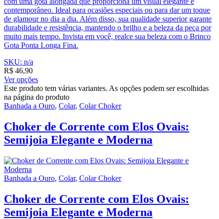
com uma gota alongada que proporciona um visual elegante e
contemporâneo. Ideal para ocasiões especiais ou para dar um toque
de glamour no dia a dia. Além disso, sua qualidade superior garante
durabilidade e resistência, mantendo o brilho e a beleza da peça por
muito mais tempo. Invista em você, realce sua beleza com o Brinco
Gota Ponta Longa Fina.
SKU: n/a
R$
46,90
Ver opções
Este produto tem várias variantes. As opções podem ser escolhidas
na página do produto
Banhada a Ouro
,
Colar
,
Colar Choker
Choker de Corrente com Elos Ovais:
Semijoia Elegante e Moderna
Banhada a Ouro
,
Colar
,
Colar Choker
Choker de Corrente com Elos Ovais:
Semijoia Elegante e Moderna