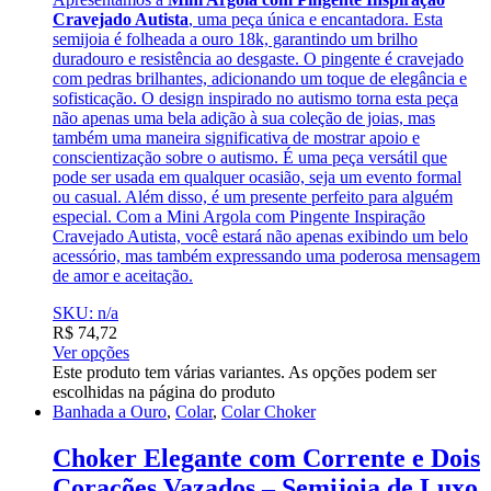
Cravejado Autista
, uma peça única e encantadora. Esta
semijoia é folheada a ouro 18k, garantindo um brilho
duradouro e resistência ao desgaste. O pingente é cravejado
com pedras brilhantes, adicionando um toque de elegância e
sofisticação. O design inspirado no autismo torna esta peça
não apenas uma bela adição à sua coleção de joias, mas
também uma maneira significativa de mostrar apoio e
conscientização sobre o autismo. É uma peça versátil que
pode ser usada em qualquer ocasião, seja um evento formal
ou casual. Além disso, é um presente perfeito para alguém
especial. Com a Mini Argola com Pingente Inspiração
Cravejado Autista, você estará não apenas exibindo um belo
acessório, mas também expressando uma poderosa mensagem
de amor e aceitação.
SKU: n/a
R$
74,72
Ver opções
Este produto tem várias variantes. As opções podem ser
escolhidas na página do produto
Banhada a Ouro
,
Colar
,
Colar Choker
Choker Elegante com Corrente e Dois
Corações Vazados – Semijoia de Luxo