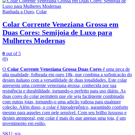
Banhada a Ouro
,
Colar
Colar Corrente Veneziana Grossa em
Duas Cores: Semijoia de Luxo para
Mulheres Modernas
0
out of 5
(0)
O
Colar Corrente Veneziana Grossa Duas Cores
é uma peça de
alta qualidade, folheada em ouro 18k, que combina a sofisticação do
design italiano com a versatilidade de duas tonalidades. Este colar
apresenta uma corrente veneziana grossa, conhecida por sua
resistência e durabilidade, tornando-o perfeito para uso diário. As
duas cores do colar permitem que ele seja facilmente combinado
com outras joias, tornando-o uma adição valiosa para qualquer
coleção. Além disso, o colar é hipoalergênico, garantindo conforto
mesmo para aqueles com pele sensível. Com seu brilho luxuoso e
design atemporal, este colar é mais do que apenas uma joia, é um
investimento em estilo.
SKU: n/a