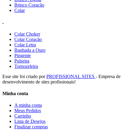
Brinco Coração
Colar
.
Colar Choker
Colar Coração
Colar Letra
Banhada a Ouro
Pingente
Pulseira
Tornozeleira
Esse site foi criado por
PROFISSIONAL SITES
- Empresa de
desenvolvimento de sites profissionais!
Minha conta
A minha conta
Meus Pedidos
Carrinho
Lista de Desejos
Finalizar compras