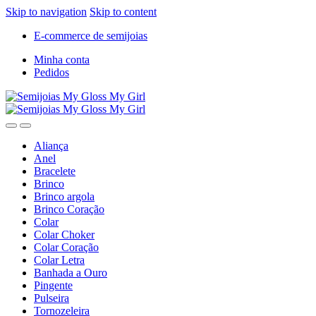
Skip to navigation
Skip to content
E-commerce de semijoias
Minha conta
Pedidos
Aliança
Anel
Bracelete
Brinco
Brinco argola
Brinco Coração
Colar
Colar Choker
Colar Coração
Colar Letra
Banhada a Ouro
Pingente
Pulseira
Tornozeleira