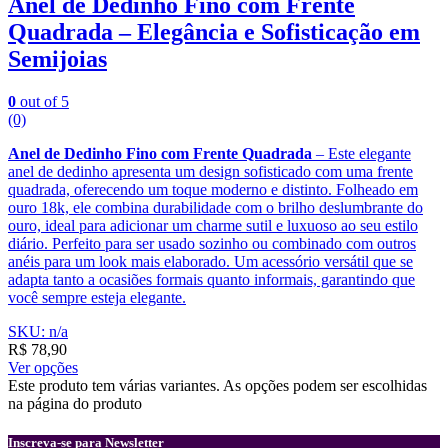
Anel de Dedinho Fino com Frente
Quadrada – Elegância e Sofisticação em
Semijoias
0
out of 5
(0)
Anel de Dedinho Fino com Frente Quadrada
– Este elegante
anel de dedinho apresenta um design sofisticado com uma frente
quadrada, oferecendo um toque moderno e distinto. Folheado em
ouro 18k, ele combina durabilidade com o brilho deslumbrante do
ouro, ideal para adicionar um charme sutil e luxuoso ao seu estilo
diário. Perfeito para ser usado sozinho ou combinado com outros
anéis para um look mais elaborado. Um acessório versátil que se
adapta tanto a ocasiões formais quanto informais, garantindo que
você sempre esteja elegante.
SKU: n/a
R$
78,90
Ver opções
Este produto tem várias variantes. As opções podem ser escolhidas
na página do produto
Inscreva-se para Newsletter