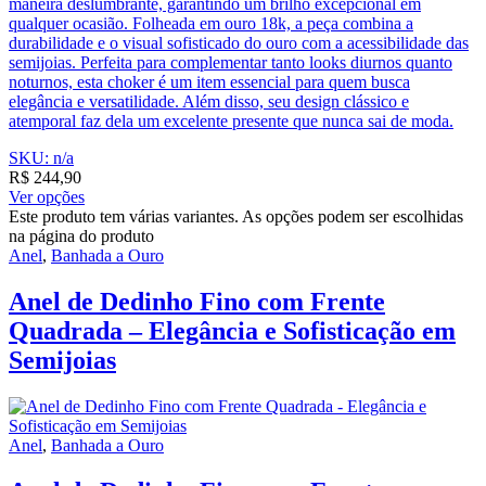
maneira deslumbrante, garantindo um brilho excepcional em
qualquer ocasião. Folheada em ouro 18k, a peça combina a
durabilidade e o visual sofisticado do ouro com a acessibilidade das
semijoias. Perfeita para complementar tanto looks diurnos quanto
noturnos, esta choker é um item essencial para quem busca
elegância e versatilidade. Além disso, seu design clássico e
atemporal faz dela um excelente presente que nunca sai de moda.
SKU: n/a
R$
244,90
Ver opções
Este produto tem várias variantes. As opções podem ser escolhidas
na página do produto
Anel
,
Banhada a Ouro
Anel de Dedinho Fino com Frente
Quadrada – Elegância e Sofisticação em
Semijoias
Anel
,
Banhada a Ouro