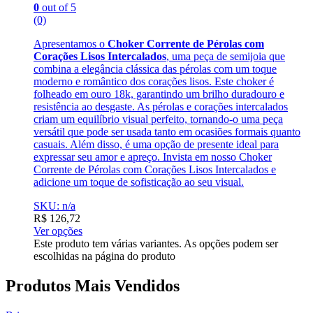
0
out of 5
(0)
Apresentamos o
Choker Corrente de Pérolas com
Corações Lisos Intercalados
, uma peça de semijoia que
combina a elegância clássica das pérolas com um toque
moderno e romântico dos corações lisos. Este choker é
folheado em ouro 18k, garantindo um brilho duradouro e
resistência ao desgaste. As pérolas e corações intercalados
criam um equilíbrio visual perfeito, tornando-o uma peça
versátil que pode ser usada tanto em ocasiões formais quanto
casuais. Além disso, é uma opção de presente ideal para
expressar seu amor e apreço. Invista em nosso Choker
Corrente de Pérolas com Corações Lisos Intercalados e
adicione um toque de sofisticação ao seu visual.
SKU: n/a
R$
126,72
Ver opções
Este produto tem várias variantes. As opções podem ser
escolhidas na página do produto
Produtos Mais Vendidos