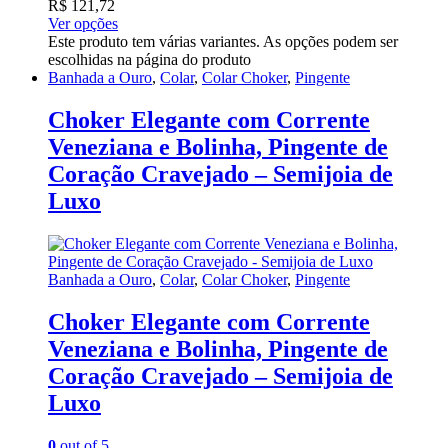
R$
121,72
Ver opções
Este produto tem várias variantes. As opções podem ser
escolhidas na página do produto
Banhada a Ouro
,
Colar
,
Colar Choker
,
Pingente
Choker Elegante com Corrente
Veneziana e Bolinha, Pingente de
Coração Cravejado – Semijoia de
Luxo
Banhada a Ouro
,
Colar
,
Colar Choker
,
Pingente
Choker Elegante com Corrente
Veneziana e Bolinha, Pingente de
Coração Cravejado – Semijoia de
Luxo
0
out of 5