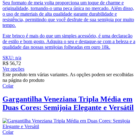
Seu formato de meia volta proporciona um toque de charme e
originalidade, tornando-o uma peça única no mercado. Além disso,
o uso de materiais de alta qualidade garante durabilidade e
resistência, permitindo que você desfrute de sua semijoia por muito
tempo.
Este brinco é mais do que um simples acessório, é uma declaração
de estilo e bom gosto. Adquira o seu e destaque-se com a beleza e a
qualidade das nossas semijoias folheadas em ouro 18k.
SKU: n/a
R$
56,72
Ver opções
Este produto tem várias variantes. As opções podem ser escolhidas
na página do produto
Colar
Gargantilha Veneziana Tripla Média em
Duas Cores: Semijoia Elegante e Versátil
Colar