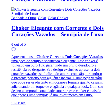
Banhada a Ouro
,
Colar
,
Colar Choker
Choker Elegante com Corrente e Dois
Corações Vazados – Semijoia de Luxo
0
out of 5
(0)
Apresentamos o
Choker Corrente Dois Corações Vazados
,
uma peça de semijoia sofisticada e elegante. Este choker é
folheado em ouro 18k, garantindo um brilho duradouro e
resistência ao desgaste. Seu design exclusivo apresenta dois
corações vazados, simbolizando amor e conexão, tornando-o
o presente perfeito para alguém especial. É uma peça versátil
que pode ser usada tanto em ocasiões formais quanto casuais,
adicionando um toque de elegância a qualquer look. Com seu
design atemporal e qualidade superior, este choker é mais do
que apenas uma semijoia, é um investimento em estilo.
SKU: n/a