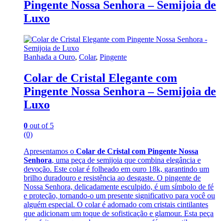
Pingente Nossa Senhora – Semijoia de
Luxo
Banhada a Ouro
,
Colar
,
Pingente
Colar de Cristal Elegante com
Pingente Nossa Senhora – Semijoia de
Luxo
0
out of 5
(0)
Apresentamos o
Colar de Cristal com Pingente Nossa
Senhora
, uma peça de semijoia que combina elegância e
devoção. Este colar é folheado em ouro 18k, garantindo um
brilho duradouro e resistência ao desgaste. O pingente de
Nossa Senhora, delicadamente esculpido, é um símbolo de fé
e proteção, tornando-o um presente significativo para você ou
alguém especial. O colar é adornado com cristais cintilantes
que adicionam um toque de sofisticação e glamour. Esta peça