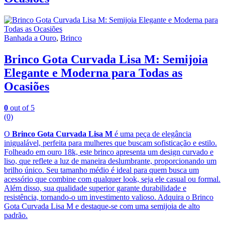
Banhada a Ouro
,
Brinco
Brinco Gota Curvada Lisa M: Semijoia
Elegante e Moderna para Todas as
Ocasiões
0
out of 5
(0)
O
Brinco Gota Curvada Lisa M
é uma peça de elegância
inigualável, perfeita para mulheres que buscam sofisticação e estilo.
Folheado em ouro 18k, este brinco apresenta um design curvado e
liso, que reflete a luz de maneira deslumbrante, proporcionando um
brilho único. Seu tamanho médio é ideal para quem busca um
acessório que combine com qualquer look, seja ele casual ou formal.
Além disso, sua qualidade superior garante durabilidade e
resistência, tornando-o um investimento valioso. Adquira o Brinco
Gota Curvada Lisa M e destaque-se com uma semijoia de alto
padrão.