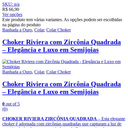
SKU: n/a
R$
66,90
Ver opções
Este produto tem várias variantes. As opções podem ser escolhidas
na página do produto
Banhada a Ouro
,
Colar
,
Colar Choker
Choker Riviera com Zircônia Quadrada
– Elegância e Luxo em Semijoias
Banhada a Ouro
,
Colar
,
Colar Choker
Choker Riviera com Zircônia Quadrada
– Elegância e Luxo em Semijoias
0
out of 5
(0)
CHOKER RIVIERA ZIRCÔNIA QUADRADA
– Esta elegante
choker é adornada com zircônias quadradas que capturam a luz de