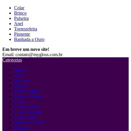
Colar
Brinco
Pulseira
Anel
Tornozeleira
Pingente
Banhada a Ouro
Em breve um novo site!
Email: contato@mygloss.com.br
Categorias
Aliança
Anel
Bracelete
Brinco
Brinco argola
Brinco Coração
Colar
Colar Choker
Colar Coração
Colar Letra
Banhada a Ouro
Pingente