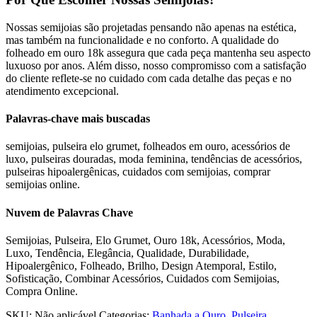
Nossas semijoias são projetadas pensando não apenas na estética,
mas também na funcionalidade e no conforto. A qualidade do
folheado em ouro 18k assegura que cada peça mantenha seu aspecto
luxuoso por anos. Além disso, nosso compromisso com a satisfação
do cliente reflete-se no cuidado com cada detalhe das peças e no
atendimento excepcional.
Palavras-chave mais buscadas
semijoias, pulseira elo grumet, folheados em ouro, acessórios de
luxo, pulseiras douradas, moda feminina, tendências de acessórios,
pulseiras hipoalergênicas, cuidados com semijoias, comprar
semijoias online.
Nuvem de Palavras Chave
Semijoias, Pulseira, Elo Grumet, Ouro 18k, Acessórios, Moda,
Luxo, Tendência, Elegância, Qualidade, Durabilidade,
Hipoalergênico, Folheado, Brilho, Design Atemporal, Estilo,
Sofisticação, Combinar Acessórios, Cuidados com Semijoias,
Compra Online.
SKU:
Não aplicável
Categorias:
Banhada a Ouro
,
Pulseira