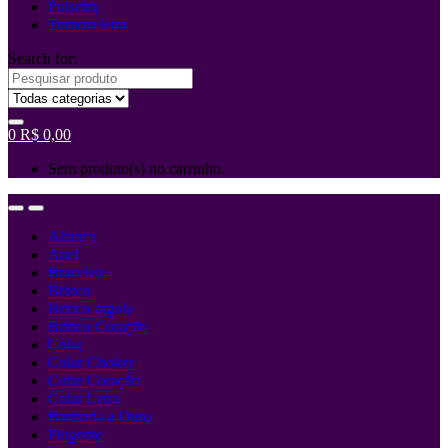
Pulseira
Tornozeleira
Search for:
0
R$
0,00
Sem produto(s) no carrinho.
Aliança
Anel
Bracelete
Brinco
Brinco argola
Brinco Coração
Colar
Colar Choker
Colar Coração
Colar Letra
Banhada a Ouro
Pingente