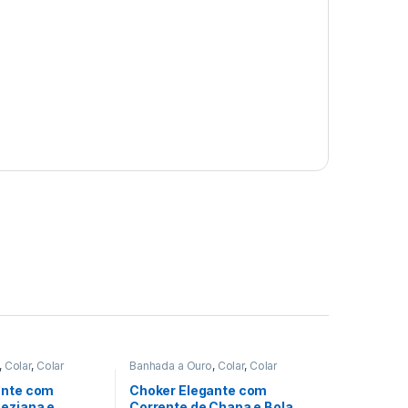
,
Colar
,
Colar
Banhada a Ouro
,
Colar
,
Colar
te
Choker
ante com
Choker Elegante com
eziana e
Corrente de Chapa e Bola