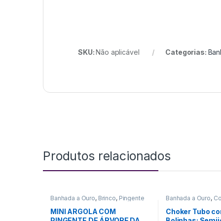
SKU:
Não aplicável
Categorias:
Ban
Produtos relacionados
Banhada a Ouro
,
Brinco
,
Pingente
Banhada a Ouro
,
Co
Choker
MINI ARGOLA COM
Choker Tubo co
PINGENTE DE ÁRVORE DA
Bolinhas: Semij