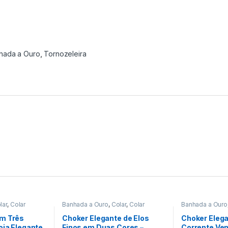
hada a Ouro
,
Tornozeleira
lar
,
Colar
Banhada a Ouro
,
Colar
,
Colar
Banhada a Ouro
Choker
Choker
,
Pingen
m Três
Choker Elegante de Elos
Choker Eleg
oia Elegante
Finos em Duas Cores –
Corrente Ven