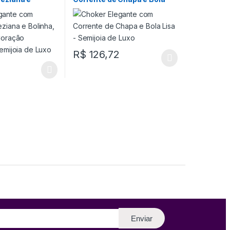
gente de
Lisa – Semijoia de Luxo
vejado –
Luxo
R$
126,72
Enviar