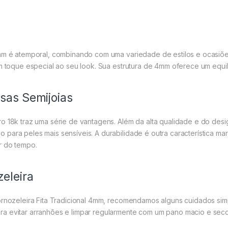
4mm é atemporal, combinando com uma variedade de estilos e ocasiõe
um toque especial ao seu look. Sua estrutura de 4mm oferece um equil
sas Semijoias
o 18k traz uma série de vantagens. Além da alta qualidade e do desi
para peles mais sensíveis. A durabilidade é outra característica m
r do tempo.
eleira
ornozeleira Fita Tradicional 4mm, recomendamos alguns cuidados sim
a evitar arranhões e limpar regularmente com um pano macio e seco.