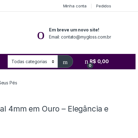
Minha conta
Pedidos
Em breve um novo site!
Email: contato@mygloss.com.br
R$
0,00
0
 Seus Pés
onal 4mm em Ouro – Elegância e