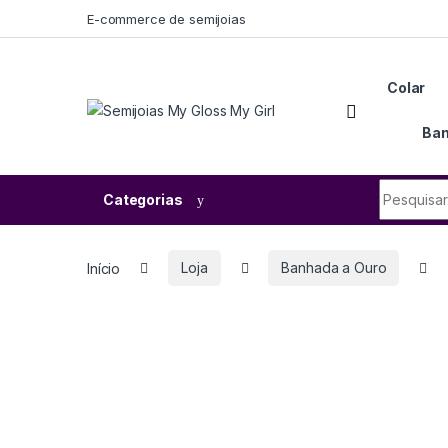
E-commerce de semijoias
Colar
Ban
Categorias
Início
Loja
Banhada a Ouro