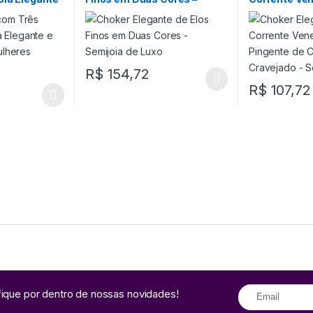
 Mulheres
Semijoia de Luxo
Bolinha, Pin
Coração Cra
Semijoia de 
R$
154,72
R$
107,72
fique por dentro de nossas novidades!