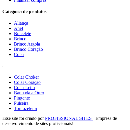
Finalizar compras
Categoria de produtos
Aliança
Anel
Bracelete
Brinco
Brinco Argola
Brinco Coração
Colar
.
Colar Choker
Colar Coração
Colar Letra
Banhada a Ouro
Pingente
Pulseira
Tornozeleira
Esse site foi criado por
PROFISSIONAL SITES
- Empresa de
desenvolvimento de sites profissionais!