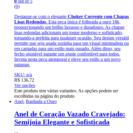
0
out of 5
(0)
Destaque-se com o elegante
Choker Corrente com Chapas
Lisas Redondas
. Esta peça única é folheada a ouro 18k,
proporcionando um brilho luxuoso e duradouro. As chapas
lisas redondas adicionam um toque moderno e sofisticado,
tornando-a perfeita para qualquer ocasião. Seu design versátil
permite que seja usada sozinha para um visual minimalista ou
em camadas para um estilo mais ousado. Além disso, seu
fecho ajustável garante um ajuste confortável para todos.
Invista nesta peça atemporal e eleve seu estilo a um novo
patamar.
SKU: n/a
R$
136,72
Ver opções
Este produto tem várias variantes. As opções podem ser
escolhidas na página do produto
Anel
,
Banhada a Ouro
Anel de Coração Vazado Cravejado:
Semijoia Elegante e Sofisticada