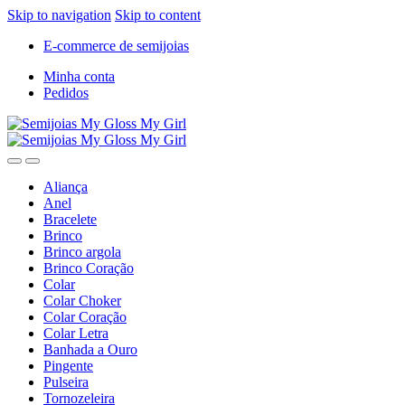
Skip to navigation
Skip to content
E-commerce de semijoias
Minha conta
Pedidos
Aliança
Anel
Bracelete
Brinco
Brinco argola
Brinco Coração
Colar
Colar Choker
Colar Coração
Colar Letra
Banhada a Ouro
Pingente
Pulseira
Tornozeleira