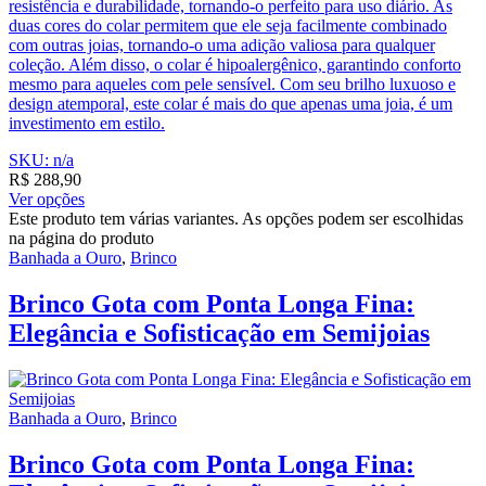
resistência e durabilidade, tornando-o perfeito para uso diário. As
duas cores do colar permitem que ele seja facilmente combinado
com outras joias, tornando-o uma adição valiosa para qualquer
coleção. Além disso, o colar é hipoalergênico, garantindo conforto
mesmo para aqueles com pele sensível. Com seu brilho luxuoso e
design atemporal, este colar é mais do que apenas uma joia, é um
investimento em estilo.
SKU: n/a
R$
288,90
Ver opções
Este produto tem várias variantes. As opções podem ser escolhidas
na página do produto
Banhada a Ouro
,
Brinco
Brinco Gota com Ponta Longa Fina:
Elegância e Sofisticação em Semijoias
Banhada a Ouro
,
Brinco
Brinco Gota com Ponta Longa Fina: