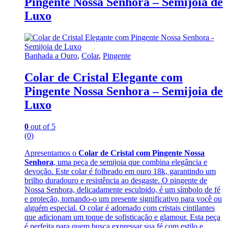
Pingente Nossa Senhora – Semijoia de
Luxo
Banhada a Ouro
,
Colar
,
Pingente
Colar de Cristal Elegante com
Pingente Nossa Senhora – Semijoia de
Luxo
0
out of 5
(0)
Apresentamos o
Colar de Cristal com Pingente Nossa
Senhora
, uma peça de semijoia que combina elegância e
devoção. Este colar é folheado em ouro 18k, garantindo um
brilho duradouro e resistência ao desgaste. O pingente de
Nossa Senhora, delicadamente esculpido, é um símbolo de fé
e proteção, tornando-o um presente significativo para você ou
alguém especial. O colar é adornado com cristais cintilantes
que adicionam um toque de sofisticação e glamour. Esta peça
é perfeita para quem busca expressar sua fé com estilo e