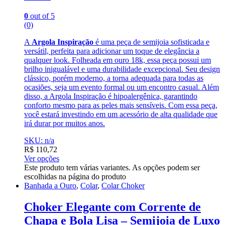
0
out of 5
(0)
A
Argola Inspiração
é uma peça de semijoia sofisticada e
versátil, perfeita para adicionar um toque de elegância a
qualquer look. Folheada em ouro 18k, essa peça possui um
brilho inigualável e uma durabilidade excepcional. Seu design
clássico, porém moderno, a torna adequada para todas as
ocasiões, seja um evento formal ou um encontro casual. Além
disso, a Argola Inspiração é hipoalergênica, garantindo
conforto mesmo para as peles mais sensíveis. Com essa peça,
você estará investindo em um acessório de alta qualidade que
irá durar por muitos anos.
SKU: n/a
R$
110,72
Ver opções
Este produto tem várias variantes. As opções podem ser
escolhidas na página do produto
Banhada a Ouro
,
Colar
,
Colar Choker
Choker Elegante com Corrente de
Chapa e Bola Lisa – Semijoia de Luxo