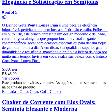
Elegância e Sofisticação em Semijoias
0
out of 5
(0)
O
Brinco Gota Ponta Longa Fina
é uma peça de elegância
inigualável, perfeita para quem busca sofisticação e estilo. Folheado
em ouro 18k, este brinco apresenta um design moderno e delicado,
com uma gota alongada que proporciona um visual elegante e
contemporâneo. Ideal para ocasiões especiais ou para dar um toque
de glamour no dia a dia. Além disso, sua qualidade superior garante
durabilidade e resistência, mantendo o brilho e a beleza da peça por
muito mais tempo. Invista em você, realce sua beleza com o Brinco
Gota Ponta Longa Fina.
SKU: n/a
R$
46,90
Ver opções
Este produto tem várias variantes. As opções podem ser escolhidas
na página do produto
Banhada a Ouro
,
Colar
,
Colar Choker
Choker de Corrente com Elos Ovais:
Semijoia Elegante e Moderna