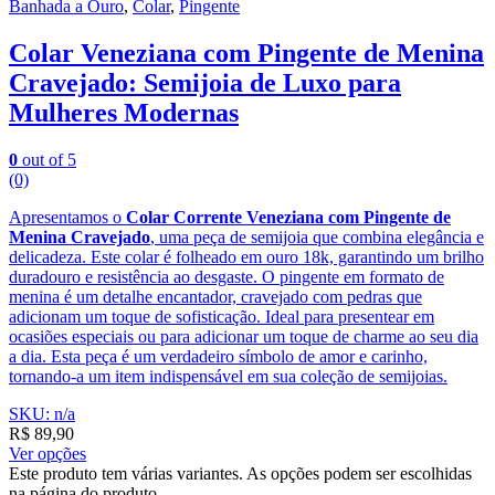
Banhada a Ouro
,
Colar
,
Pingente
Colar Veneziana com Pingente de Menina
Cravejado: Semijoia de Luxo para
Mulheres Modernas
0
out of 5
(0)
Apresentamos o
Colar Corrente Veneziana com Pingente de
Menina Cravejado
, uma peça de semijoia que combina elegância e
delicadeza. Este colar é folheado em ouro 18k, garantindo um brilho
duradouro e resistência ao desgaste. O pingente em formato de
menina é um detalhe encantador, cravejado com pedras que
adicionam um toque de sofisticação. Ideal para presentear em
ocasiões especiais ou para adicionar um toque de charme ao seu dia
a dia. Esta peça é um verdadeiro símbolo de amor e carinho,
tornando-a um item indispensável em sua coleção de semijoias.
SKU: n/a
R$
89,90
Ver opções
Este produto tem várias variantes. As opções podem ser escolhidas
na página do produto