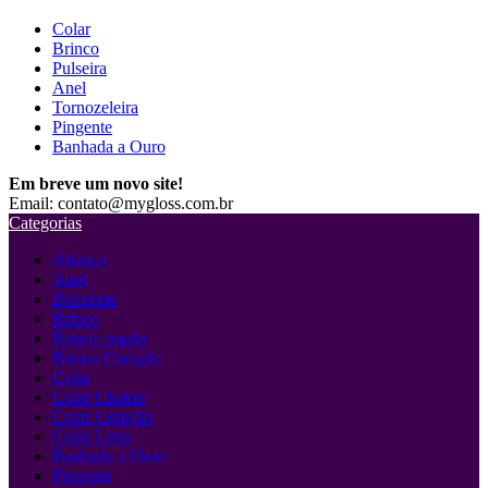
Colar
Brinco
Pulseira
Anel
Tornozeleira
Pingente
Banhada a Ouro
Em breve um novo site!
Email: contato@mygloss.com.br
Categorias
Aliança
Anel
Bracelete
Brinco
Brinco argola
Brinco Coração
Colar
Colar Choker
Colar Coração
Colar Letra
Banhada a Ouro
Pingente