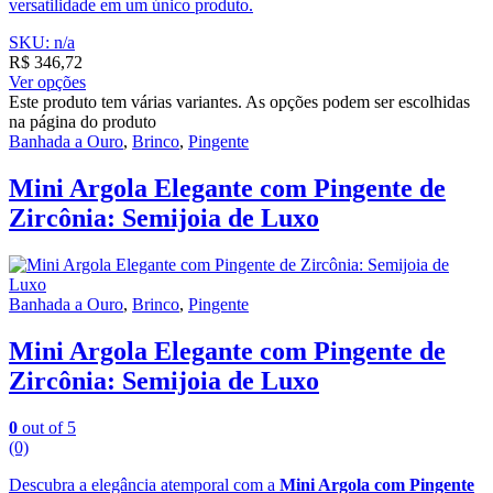
versatilidade em um único produto.
SKU: n/a
R$
346,72
Ver opções
Este produto tem várias variantes. As opções podem ser escolhidas
na página do produto
Banhada a Ouro
,
Brinco
,
Pingente
Mini Argola Elegante com Pingente de
Zircônia: Semijoia de Luxo
Banhada a Ouro
,
Brinco
,
Pingente
Mini Argola Elegante com Pingente de
Zircônia: Semijoia de Luxo
0
out of 5
(0)
Descubra a elegância atemporal com a
Mini Argola com Pingente