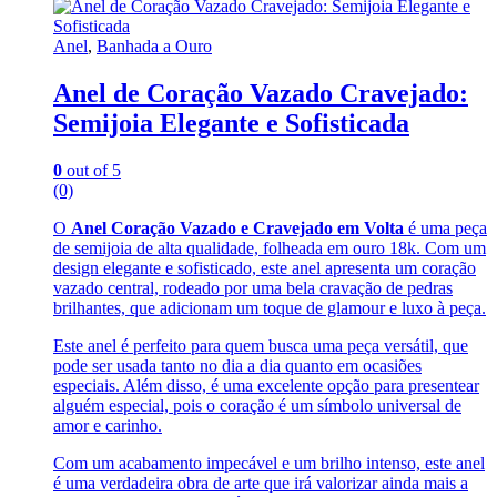
Anel
,
Banhada a Ouro
Anel de Coração Vazado Cravejado:
Semijoia Elegante e Sofisticada
0
out of 5
(0)
O
Anel Coração Vazado e Cravejado em Volta
é uma peça
de semijoia de alta qualidade, folheada em ouro 18k. Com um
design elegante e sofisticado, este anel apresenta um coração
vazado central, rodeado por uma bela cravação de pedras
brilhantes, que adicionam um toque de glamour e luxo à peça.
Este anel é perfeito para quem busca uma peça versátil, que
pode ser usada tanto no dia a dia quanto em ocasiões
especiais. Além disso, é uma excelente opção para presentear
alguém especial, pois o coração é um símbolo universal de
amor e carinho.
Com um acabamento impecável e um brilho intenso, este anel
é uma verdadeira obra de arte que irá valorizar ainda mais a