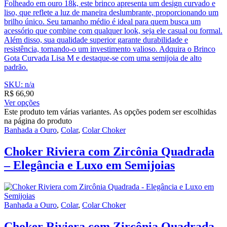
Folheado em ouro 18k, este brinco apresenta um design curvado e
liso, que reflete a luz de maneira deslumbrante, proporcionando um
brilho único. Seu tamanho médio é ideal para quem busca um
acessório que combine com qualquer look, seja ele casual ou formal.
Além disso, sua qualidade superior garante durabilidade e
resistência, tornando-o um investimento valioso. Adquira o Brinco
Gota Curvada Lisa M e destaque-se com uma semijoia de alto
padrão.
SKU: n/a
R$
66,90
Ver opções
Este produto tem várias variantes. As opções podem ser escolhidas
na página do produto
Banhada a Ouro
,
Colar
,
Colar Choker
Choker Riviera com Zircônia Quadrada
– Elegância e Luxo em Semijoias
Banhada a Ouro
,
Colar
,
Colar Choker
Choker Riviera com Zircônia Quadrada