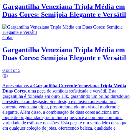
Gargantilha Veneziana Tripla Média em
Duas Cores: Semijoia Elegante e Versátil
Colar
Gargantilha Veneziana Tripla Média em
Duas Cores: Semijoia Elegante e Versátil
0
out of 5
(0)
Apresentamos a
Gargantilha Corrente Veneziana Tripla Média
Duas Cores
, uma peça de semijoia sofisticada e versátil. Esta
gargantilha é folheada em ouro 18k, garantindo um brilho duradouro
e resistência ao desgaste. Seu design exclusivo apresenta uma
corrente veneziana tripla, proporcionando um visual moderno e
elegante. Além disso, a combinação de duas cores adiciona um
toque de originalidade, permitindo que você a combine com uma
variedade de estilos e ocasiões. Esta peça é um verdadeiro destaque
em qualquer coleção de joias, oferecendo beleza, qualidade e