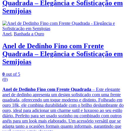
Quadrada – Elegância e Sofisticação em
Semijoias
Anel
,
Banhada a Ouro
Anel de Dedinho Fino com Frente
Quadrada – Elegância e Sofisticação em
Semijoias
0
out of 5
(0)
Anel de Dedinho Fino com Frente Quadrada
– Este elegante
anel de dedinho apresenta um design sofisticado com uma frente
quadrada, oferecendo um toque moderno e distinto. Folheado em
ouro 18k, ele combina durabilidade com o brilho deslumbrante do
ouro, ideal para adicionar um charme sutil e luxuoso ao seu estilo
diário. Perfeito para ser usado sozinho ou combinado com outros
anéis para um look mais elaborado. Um acessório versátil que se
adapta tanto a ocasiões formais quanto informais, garantindo que