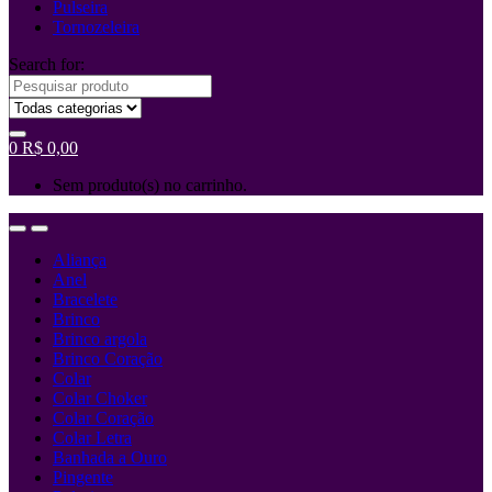
Pulseira
Tornozeleira
Search for:
0
R$
0,00
Sem produto(s) no carrinho.
Aliança
Anel
Bracelete
Brinco
Brinco argola
Brinco Coração
Colar
Colar Choker
Colar Coração
Colar Letra
Banhada a Ouro
Pingente