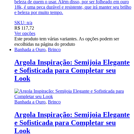
beleza de quem o usar. Além disso, por ser folheado em ouro
18k, é uma peça durável e resistente, que irá manter seu brilho
e beleza por muito tempo.
SKU: n/a
R$
117,72
Ver opções
Este produto tem várias variantes. As opções podem ser
escolhidas na página do produto
Banhada a Ouro
,
Brinco
Argola Inspiração: Semijoia Elegante
e Sofisticada para Completar seu
Look
Banhada a Ouro
,
Brinco
Argola Inspiração: Semijoia Elegante
e Sofisticada para Completar seu
Look