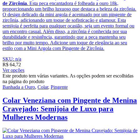
de Zircônia
. Esta peça encantadora é folheada a ouro 18k,
proporcionando um brilho luxuoso que destaca a beleza da zircônia.
O design delicado da mini argola é acentuado por um pingente de
zircônia, adicionando um toque de sofisticação e glamour. Esta
semijoia é perfeita para qualquer ocasião, seja um evento formal ou
um encontro casual. Além disso, a zircônia é conhecida por sua
durabilidade e resistência, garantindo que a peça mantenha seu
brilho por muito tempo. Adicione um toque de elegância ao seu
estilo com a Mini Argola com Pingente de Zircônia.
SKU: n/a
R$
64,72
Ver opções
Este produto tem várias variantes. As opções podem ser escolhidas
na página do produto
Banhada a Ouro
,
Colar
,
Pingente
Colar Veneziana com Pingente de Menina
Cravejado: Semijoia de Luxo para
Mulheres Modernas