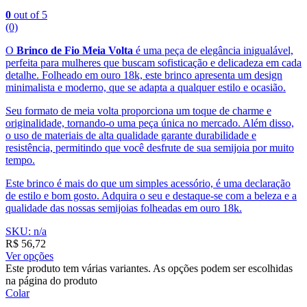
0
out of 5
(0)
O
Brinco de Fio Meia Volta
é uma peça de elegância inigualável,
perfeita para mulheres que buscam sofisticação e delicadeza em cada
detalhe. Folheado em ouro 18k, este brinco apresenta um design
minimalista e moderno, que se adapta a qualquer estilo e ocasião.
Seu formato de meia volta proporciona um toque de charme e
originalidade, tornando-o uma peça única no mercado. Além disso,
o uso de materiais de alta qualidade garante durabilidade e
resistência, permitindo que você desfrute de sua semijoia por muito
tempo.
Este brinco é mais do que um simples acessório, é uma declaração
de estilo e bom gosto. Adquira o seu e destaque-se com a beleza e a
qualidade das nossas semijoias folheadas em ouro 18k.
SKU: n/a
R$
56,72
Ver opções
Este produto tem várias variantes. As opções podem ser escolhidas
na página do produto
Colar