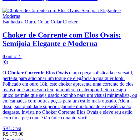
Banhada a Ouro
,
Colar
,
Colar Choker
Choker de Corrente com Elos Ovais:
Semijoia Elegante e Moderna
0
out of 5
(0)
O
Choker Corrente Elos Ovais
é uma peça sofisticada e versátil,
perfeita para adicionar um toque de elegância a qualquer look.
Folheado em ouro 18k, este choker apresenta uma corrente de elos
ovais que é ao mesmo tempo moderna e atemporal. Seu design
único permite que seja usado sozinho para um visual minimalista, ou
em camadas com outras peças para um estilo mais ousado. Além
disso, sua qualidade superior garante durabilidade e resistência ao
desgaste. Invista no Choker Corrente Elos Ovais e eleve seu estilo
com uma peça que é tão única quanto você.
SKU: n/a
R$
179,90
Ver opções