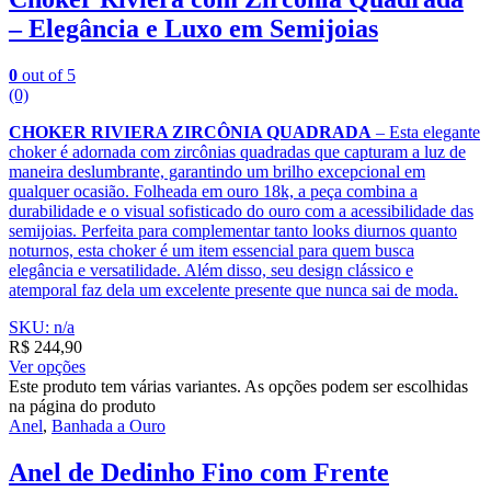
– Elegância e Luxo em Semijoias
0
out of 5
(0)
CHOKER RIVIERA ZIRCÔNIA QUADRADA
– Esta elegante
choker é adornada com zircônias quadradas que capturam a luz de
maneira deslumbrante, garantindo um brilho excepcional em
qualquer ocasião. Folheada em ouro 18k, a peça combina a
durabilidade e o visual sofisticado do ouro com a acessibilidade das
semijoias. Perfeita para complementar tanto looks diurnos quanto
noturnos, esta choker é um item essencial para quem busca
elegância e versatilidade. Além disso, seu design clássico e
atemporal faz dela um excelente presente que nunca sai de moda.
SKU: n/a
R$
244,90
Ver opções
Este produto tem várias variantes. As opções podem ser escolhidas
na página do produto
Anel
,
Banhada a Ouro
Anel de Dedinho Fino com Frente