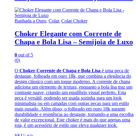
Banhada a Ouro
,
Colar
,
Colar Choker
Choker Elegante com Corrente de
Chapa e Bola Lisa – Semijoia de Luxo
0
out of 5
(0)
O
Choker Corrente de Chapa e Bola Lisa
é uma peça de
destaque, folheada em ouro 18k, que combina a elegância do
design clássico com um toque moderno. A corrente de chapa
adiciona um elemento de textura, enquanto a bola lisa traz um
contraste suave, criando um equilíbrio visual perfeito. Esta
peça é versátil, podendo ser usada sozinha para um look
minimalista ou em camadas com outras peças para um estilo
mais ousado. Além disso, o folheado em ouro 18k garante
durabilidade e resistência ao desgaste, tornando-a uma escolha
de valor excepcional. Este choker é mais do que apenas uma
joia, é um acessório de estilo que eleva qualquer look.
SKU: n/a