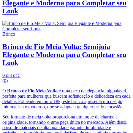
Elegante e Moderna para Completar seu
Look
Brinco
Brinco de Fio Meia Volta: Semijoia
Elegante e Moderna para Completar seu
Look
0
out of 5
(0)
O
Brinco de Fio Meia Volta
é uma peça de elegância inigualável,
perfeita para mulheres que buscam sofisticação e delicadeza em cada
detalhe. Folheado em ouro 18k, este brinco apresenta um design
minimalista e moderno, que se adapta a qualquer estilo e ocasião.
Seu formato de meia volta proporciona um toque de charme e
originalidade, tornando-o uma peça única no mercado. Além disso,
o uso de materiais de alta qualidade garante durabilidade e
resistência, permitindo que você desfrute de sua semijoia por muito