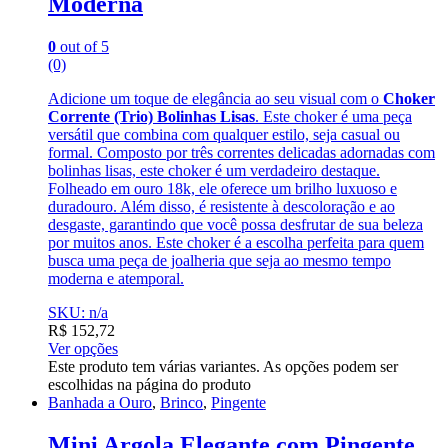
Moderna
0
out of 5
(0)
Adicione um toque de elegância ao seu visual com o
Choker
Corrente (Trio) Bolinhas Lisas
. Este choker é uma peça
versátil que combina com qualquer estilo, seja casual ou
formal. Composto por três correntes delicadas adornadas com
bolinhas lisas, este choker é um verdadeiro destaque.
Folheado em ouro 18k, ele oferece um brilho luxuoso e
duradouro. Além disso, é resistente à descoloração e ao
desgaste, garantindo que você possa desfrutar de sua beleza
por muitos anos. Este choker é a escolha perfeita para quem
busca uma peça de joalheria que seja ao mesmo tempo
moderna e atemporal.
SKU: n/a
R$
152,72
Ver opções
Este produto tem várias variantes. As opções podem ser
escolhidas na página do produto
Banhada a Ouro
,
Brinco
,
Pingente
Mini Argola Elegante com Pingente