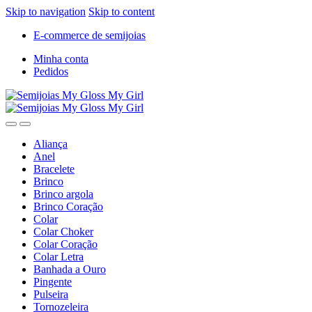
Skip to navigation
Skip to content
E-commerce de semijoias
Minha conta
Pedidos
Aliança
Anel
Bracelete
Brinco
Brinco argola
Brinco Coração
Colar
Colar Choker
Colar Coração
Colar Letra
Banhada a Ouro
Pingente
Pulseira
Tornozeleira