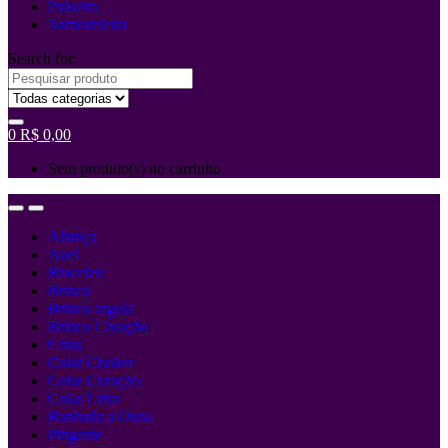
Pulseira
Tornozeleira
Search for:
0
R$
0,00
Sem produto(s) no carrinho.
Aliança
Anel
Bracelete
Brinco
Brinco argola
Brinco Coração
Colar
Colar Choker
Colar Coração
Colar Letra
Banhada a Ouro
Pingente