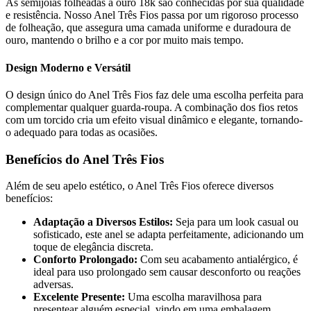
As semijoias folheadas a ouro 18k são conhecidas por sua qualidade
e resistência. Nosso Anel Três Fios passa por um rigoroso processo
de folheação, que assegura uma camada uniforme e duradoura de
ouro, mantendo o brilho e a cor por muito mais tempo.
Design Moderno e Versátil
O design único do Anel Três Fios faz dele uma escolha perfeita para
complementar qualquer guarda-roupa. A combinação dos fios retos
com um torcido cria um efeito visual dinâmico e elegante, tornando-
o adequado para todas as ocasiões.
Benefícios do Anel Três Fios
Além de seu apelo estético, o Anel Três Fios oferece diversos
benefícios:
Adaptação a Diversos Estilos:
Seja para um look casual ou
sofisticado, este anel se adapta perfeitamente, adicionando um
toque de elegância discreta.
Conforto Prolongado:
Com seu acabamento antialérgico, é
ideal para uso prolongado sem causar desconforto ou reações
adversas.
Excelente Presente:
Uma escolha maravilhosa para
presentear alguém especial, vindo em uma embalagem