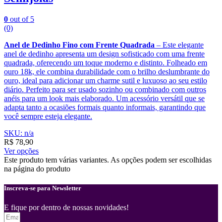
0
out of 5
(0)
Anel de Dedinho Fino com Frente Quadrada
– Este elegante
anel de dedinho apresenta um design sofisticado com uma frente
quadrada, oferecendo um toque moderno e distinto. Folheado em
ouro 18k, ele combina durabilidade com o brilho deslumbrante do
ouro, ideal para adicionar um charme sutil e luxuoso ao seu estilo
diário. Perfeito para ser usado sozinho ou combinado com outros
anéis para um look mais elaborado. Um acessório versátil que se
adapta tanto a ocasiões formais quanto informais, garantindo que
você sempre esteja elegante.
SKU: n/a
R$
78,90
Ver opções
Este produto tem várias variantes. As opções podem ser escolhidas
na página do produto
Inscreva-se para Newsletter
E fique por dentro de nossas novidades!