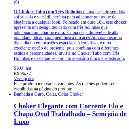
(0)
O
Choker Tubo com Três Bolinhas
é uma peça de semijoia
sofisticada e versátil, perfeita para adicionar um toque de
elegância a qualquer look. Folheado em ouro 18k, este choker
apresenta um design delicado com três bolinhas que
adicionam um charme extra. É uma peça durável e de alta
qualidade, ideal para quem busca um acessório para usar no
dia a dia ou em ocasiões especiais. Além disso, é uma
excelente opção de presente, pois combina com diferentes
estilos e personalidades. Invista no Choker Tubo com Três
Bolinhas e destaque-se com um acessório único e sofisticado.
SKU: n/a
R$
96,72
Ver opções
Este produto tem várias variantes. As opções podem ser
escolhidas na página do produto
Banhada a Ouro
,
Colar
,
Colar Choker
Choker Elegante com Corrente Elo e
Chapa Oval Trabalhada – Semijoia de
Luxo