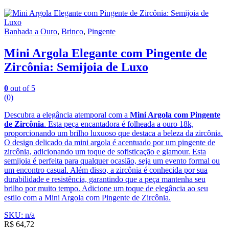
Banhada a Ouro
,
Brinco
,
Pingente
Mini Argola Elegante com Pingente de
Zircônia: Semijoia de Luxo
0
out of 5
(0)
Descubra a elegância atemporal com a
Mini Argola com Pingente
de Zircônia
. Esta peça encantadora é folheada a ouro 18k,
proporcionando um brilho luxuoso que destaca a beleza da zircônia.
O design delicado da mini argola é acentuado por um pingente de
zircônia, adicionando um toque de sofisticação e glamour. Esta
semijoia é perfeita para qualquer ocasião, seja um evento formal ou
um encontro casual. Além disso, a zircônia é conhecida por sua
durabilidade e resistência, garantindo que a peça mantenha seu
brilho por muito tempo. Adicione um toque de elegância ao seu
estilo com a Mini Argola com Pingente de Zircônia.
SKU: n/a
R$
64,72