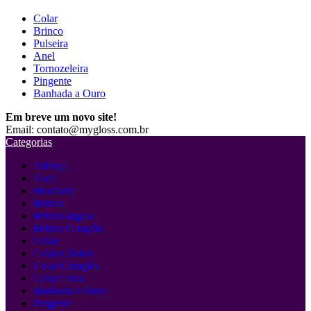
Colar
Brinco
Pulseira
Anel
Tornozeleira
Pingente
Banhada a Ouro
Em breve um novo site!
Email: contato@mygloss.com.br
Categorias
Aliança
Anel
Bracelete
Brinco
Brinco argola
Brinco Coração
Colar
Colar Choker
Colar Coração
Colar Letra
Banhada a Ouro
Pingente