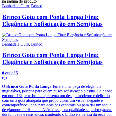
na página do produto
Banhada a Ouro
,
Brinco
Brinco Gota com Ponta Longa Fina:
Elegância e Sofisticação em Semijoias
Banhada a Ouro
,
Brinco
Brinco Gota com Ponta Longa Fina:
Elegância e Sofisticação em Semijoias
0
out of 5
(0)
O
Brinco Gota Ponta Longa Fina
é uma peça de elegância
inigualável, perfeita para quem busca sofisticação e estilo. Folheado
em ouro 18k, este brinco apresenta um design moderno e delicado,
com uma gota alongada que proporciona um visual elegante e
contemporâneo. Ideal para ocasiões especiais ou para dar um toque
de glamour no dia a dia. Além disso, sua qualidade superior garante
durabilidade e resistência, mantendo o brilho e a beleza da peça por