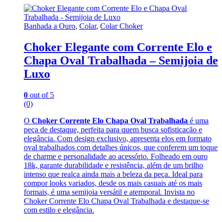
Banhada a Ouro
,
Colar
,
Colar Choker
Choker Elegante com Corrente Elo e
Chapa Oval Trabalhada – Semijoia de
Luxo
0
out of 5
(0)
O
Choker Corrente Elo Chapa Oval Trabalhada
é uma
peça de destaque, perfeita para quem busca sofisticação e
elegância. Com design exclusivo, apresenta elos em formato
oval trabalhados com detalhes únicos, que conferem um toque
de charme e personalidade ao acessório. Folheado em ouro
18k, garante durabilidade e resistência, além de um brilho
intenso que realça ainda mais a beleza da peça. Ideal para
compor looks variados, desde os mais casuais até os mais
formais, é uma semijoia versátil e atemporal. Invista no
Choker Corrente Elo Chapa Oval Trabalhada e destaque-se
com estilo e elegância.