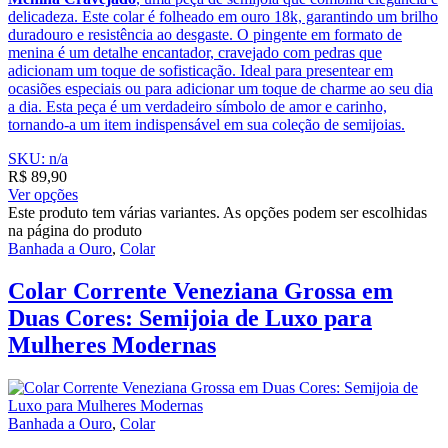
delicadeza. Este colar é folheado em ouro 18k, garantindo um brilho
duradouro e resistência ao desgaste. O pingente em formato de
menina é um detalhe encantador, cravejado com pedras que
adicionam um toque de sofisticação. Ideal para presentear em
ocasiões especiais ou para adicionar um toque de charme ao seu dia
a dia. Esta peça é um verdadeiro símbolo de amor e carinho,
tornando-a um item indispensável em sua coleção de semijoias.
SKU: n/a
R$
89,90
Ver opções
Este produto tem várias variantes. As opções podem ser escolhidas
na página do produto
Banhada a Ouro
,
Colar
Colar Corrente Veneziana Grossa em
Duas Cores: Semijoia de Luxo para
Mulheres Modernas
Banhada a Ouro
,
Colar