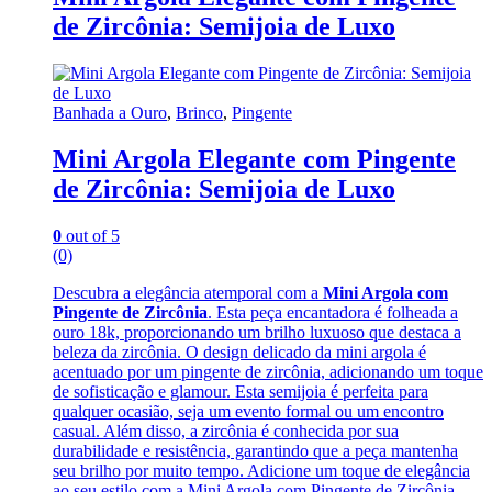
de Zircônia: Semijoia de Luxo
Banhada a Ouro
,
Brinco
,
Pingente
Mini Argola Elegante com Pingente
de Zircônia: Semijoia de Luxo
0
out of 5
(0)
Descubra a elegância atemporal com a
Mini Argola com
Pingente de Zircônia
. Esta peça encantadora é folheada a
ouro 18k, proporcionando um brilho luxuoso que destaca a
beleza da zircônia. O design delicado da mini argola é
acentuado por um pingente de zircônia, adicionando um toque
de sofisticação e glamour. Esta semijoia é perfeita para
qualquer ocasião, seja um evento formal ou um encontro
casual. Além disso, a zircônia é conhecida por sua
durabilidade e resistência, garantindo que a peça mantenha
seu brilho por muito tempo. Adicione um toque de elegância
ao seu estilo com a Mini Argola com Pingente de Zircônia.