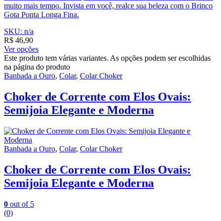
muito mais tempo. Invista em você, realce sua beleza com o Brinco
Gota Ponta Longa Fina.
SKU: n/a
R$
46,90
Ver opções
Este produto tem várias variantes. As opções podem ser escolhidas
na página do produto
Banhada a Ouro
,
Colar
,
Colar Choker
Choker de Corrente com Elos Ovais:
Semijoia Elegante e Moderna
Banhada a Ouro
,
Colar
,
Colar Choker
Choker de Corrente com Elos Ovais:
Semijoia Elegante e Moderna
0
out of 5
(0)