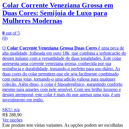
Colar Corrente Veneziana Grossa em
Duas Cores: Semijoia de Luxo para
Mulheres Modernas
0
out of 5
(0)
O
Colar Corrente Veneziana Grossa Duas Cores
é uma peça de
alta qualidade, folheada em ouro 18k, que combina a sofisticação do
design italiano com a versatilidade de duas tonalidades. Este colar
apresenta uma corrente veneziana grossa, conhecida por sua
resistência e durabilidade, tornando-o perfeito para uso diário. As
duas cores do colar permitem que ele seja facilmente combinado
com outras joias, tornando-o uma adição valiosa para qualquer
coleção. Além disso, o colar é hipoalergênico, garantindo conforto
mesmo para aqueles com pele sensível. Com seu brilho luxuoso e
design atemporal, este colar é mais do que apenas uma joia, é um
investimento em estilo.
SKU: n/a
R$
288,90
Ver opções
Este produto tem várias variantes. As opções podem ser escolhidas