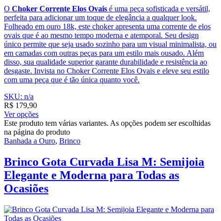
O
Choker Corrente Elos Ovais
é uma peça sofisticada e versátil,
perfeita para adicionar um toque de elegância a qualquer look.
Folheado em ouro 18k, este choker apresenta uma corrente de elos
ovais que é ao mesmo tempo moderna e atemporal. Seu design
único permite que seja usado sozinho para um visual minimalista, ou
em camadas com outras peças para um estilo mais ousado. Além
disso, sua qualidade superior garante durabilidade e resistência ao
desgaste. Invista no Choker Corrente Elos Ovais e eleve seu estilo
com uma peça que é tão única quanto você.
SKU: n/a
R$
179,90
Ver opções
Este produto tem várias variantes. As opções podem ser escolhidas
na página do produto
Banhada a Ouro
,
Brinco
Brinco Gota Curvada Lisa M: Semijoia
Elegante e Moderna para Todas as
Ocasiões