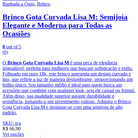
Banhada a Ouro
,
Brinco
Brinco Gota Curvada Lisa M: Semijoia
Elegante e Moderna para Todas as
Ocasiões
0
out of 5
(0)
O
Brinco Gota Curvada Lisa M
é uma peça de elegância
inigualável, perfeita para mulheres que buscam sofisticação e estilo.
Folheado em ouro 18k, este brinco apresenta um design curvado e
liso, que reflete a luz de maneira deslumbrante, proporcionando um
brilho único. Seu tamanho médio é ideal para quem busca um
acessório que combine com qualquer look, seja ele casual ou formal.
Além disso, sua qualidade superior garante durabilidade e
resistência, tornando-o um investimento valioso. Adquira o Brinco
Gota Curvada Lisa M e destaque-se com uma semijoia de alto
padrão.
SKU: n/a
R$
66,90
Ver opções