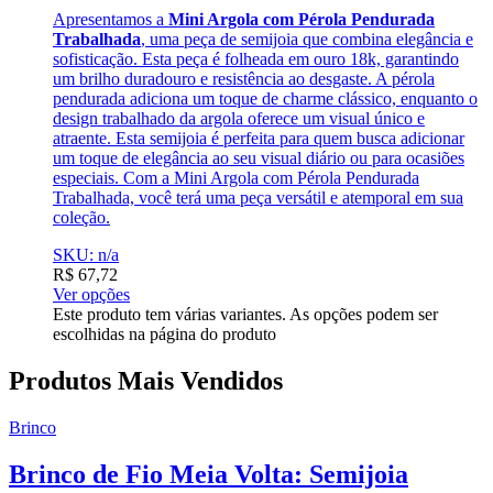
Apresentamos a
Mini Argola com Pérola Pendurada
Trabalhada
, uma peça de semijoia que combina elegância e
sofisticação. Esta peça é folheada em ouro 18k, garantindo
um brilho duradouro e resistência ao desgaste. A pérola
pendurada adiciona um toque de charme clássico, enquanto o
design trabalhado da argola oferece um visual único e
atraente. Esta semijoia é perfeita para quem busca adicionar
um toque de elegância ao seu visual diário ou para ocasiões
especiais. Com a Mini Argola com Pérola Pendurada
Trabalhada, você terá uma peça versátil e atemporal em sua
coleção.
SKU: n/a
R$
67,72
Ver opções
Este produto tem várias variantes. As opções podem ser
escolhidas na página do produto
Produtos Mais Vendidos
Brinco
Brinco de Fio Meia Volta: Semijoia