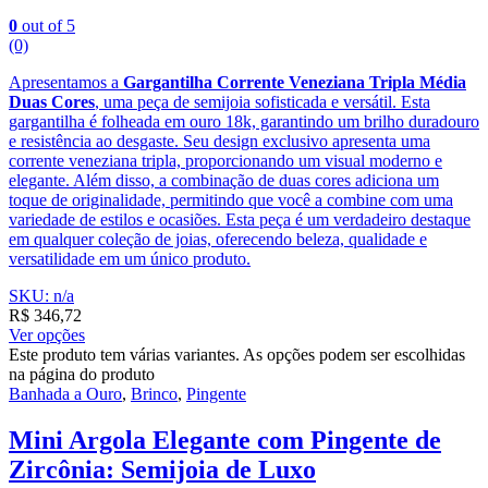
0
out of 5
(0)
Apresentamos a
Gargantilha Corrente Veneziana Tripla Média
Duas Cores
, uma peça de semijoia sofisticada e versátil. Esta
gargantilha é folheada em ouro 18k, garantindo um brilho duradouro
e resistência ao desgaste. Seu design exclusivo apresenta uma
corrente veneziana tripla, proporcionando um visual moderno e
elegante. Além disso, a combinação de duas cores adiciona um
toque de originalidade, permitindo que você a combine com uma
variedade de estilos e ocasiões. Esta peça é um verdadeiro destaque
em qualquer coleção de joias, oferecendo beleza, qualidade e
versatilidade em um único produto.
SKU: n/a
R$
346,72
Ver opções
Este produto tem várias variantes. As opções podem ser escolhidas
na página do produto
Banhada a Ouro
,
Brinco
,
Pingente
Mini Argola Elegante com Pingente de
Zircônia: Semijoia de Luxo