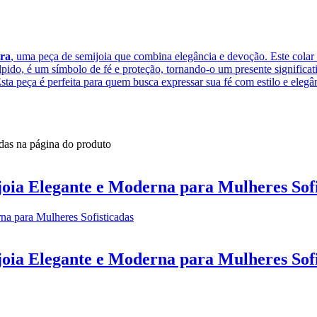
ora
, uma peça de semijoia que combina elegância e devoção. Este colar 
ido, é um símbolo de fé e proteção, tornando-o um presente significat
sta peça é perfeita para quem busca expressar sua fé com estilo e elegâ
idas na página do produto
oia Elegante e Moderna para Mulheres Sofi
oia Elegante e Moderna para Mulheres Sofi