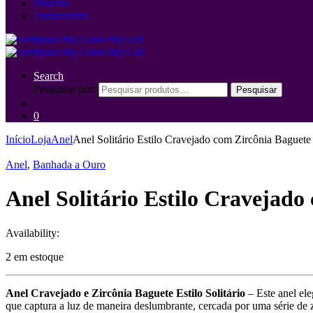
Pulseira
Tornozeleira
Search
Pesquisar por:
Pesquisar
0
Início
Loja
Anel
Anel Solitário Estilo Cravejado com Zircônia Baguete 
Anel
,
Banhada a Ouro
Anel Solitário Estilo Cravejado
Availability:
2 em estoque
Anel Cravejado e Zircônia Baguete Estilo Solitário
– Este anel ele
que captura a luz de maneira deslumbrante, cercada por uma série de 