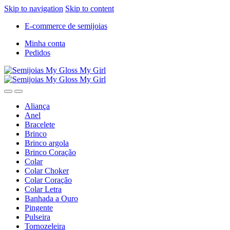
Skip to navigation
Skip to content
E-commerce de semijoias
Minha conta
Pedidos
Aliança
Anel
Bracelete
Brinco
Brinco argola
Brinco Coração
Colar
Colar Choker
Colar Coração
Colar Letra
Banhada a Ouro
Pingente
Pulseira
Tornozeleira