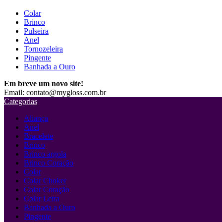
Colar
Brinco
Pulseira
Anel
Tornozeleira
Pingente
Banhada a Ouro
Em breve um novo site!
Email: contato@mygloss.com.br
Categorias
Aliança
Anel
Bracelete
Brinco
Brinco argola
Brinco Coração
Colar
Colar Choker
Colar Coração
Colar Letra
Banhada a Ouro
Pingente