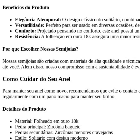
Benefícios do Produto
Elegância Atemporal:
O design clássico do solitário, combin
Versatilidade:
Perfeito para ser usado em diversas ocasiões, de
Conforto:
Projetado pensando no conforto, este anel possui u
Resistência:
A folheação em ouro 18k assegura uma maior resis
Por que Escolher Nossas Semijoias?
Nossas semijoias são criadas com materiais de alta qualidade e técn
até você. Além disso, nosso compromisso com a sustentabilidade é evi
Como Cuidar do Seu Anel
Para manter seu anel como novo, recomendamos que evite o contato c
regularmente com um pano macio para manter seu brilho.
Detalhes do Produto
Material: Folheado em ouro 18k
Pedra principal: Zircônia baguete
Pedras secundárias: Zircônias menores cravejadas
Estilo: Solitário com design moderno