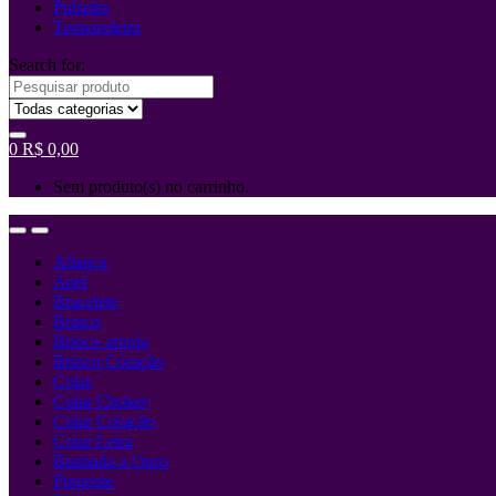
Pulseira
Tornozeleira
Search for:
0
R$
0,00
Sem produto(s) no carrinho.
Aliança
Anel
Bracelete
Brinco
Brinco argola
Brinco Coração
Colar
Colar Choker
Colar Coração
Colar Letra
Banhada a Ouro
Pingente