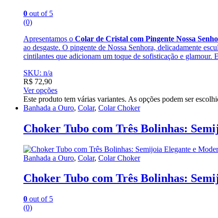
0
out of 5
(0)
Apresentamos o
Colar de Cristal com Pingente Nossa Senh
ao desgaste. O pingente de Nossa Senhora, delicadamente esculp
cintilantes que adicionam um toque de sofisticação e glamour. E
SKU: n/a
R$
72,90
Ver opções
Este produto tem várias variantes. As opções podem ser escolh
Banhada a Ouro
,
Colar
,
Colar Choker
Choker Tubo com Três Bolinhas: Semij
Banhada a Ouro
,
Colar
,
Colar Choker
Choker Tubo com Três Bolinhas: Semij
0
out of 5
(0)