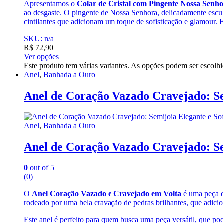
Apresentamos o
Colar de Cristal com Pingente Nossa Senh
ao desgaste. O pingente de Nossa Senhora, delicadamente esculp
cintilantes que adicionam um toque de sofisticação e glamour. E
SKU: n/a
R$
72,90
Ver opções
Este produto tem várias variantes. As opções podem ser escolh
Anel
,
Banhada a Ouro
Anel de Coração Vazado Cravejado: Sem
Anel
,
Banhada a Ouro
Anel de Coração Vazado Cravejado: Sem
0
out of 5
(0)
O
Anel Coração Vazado e Cravejado em Volta
é uma peça de
rodeado por uma bela cravação de pedras brilhantes, que adici
Este anel é perfeito para quem busca uma peça versátil, que pod