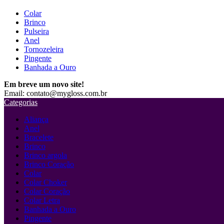
Colar
Brinco
Pulseira
Anel
Tornozeleira
Pingente
Banhada a Ouro
Em breve um novo site!
Email: contato@mygloss.com.br
Categorias
Aliança
Anel
Bracelete
Brinco
Brinco argola
Brinco Coração
Colar
Colar Choker
Colar Coração
Colar Letra
Banhada a Ouro
Pingente