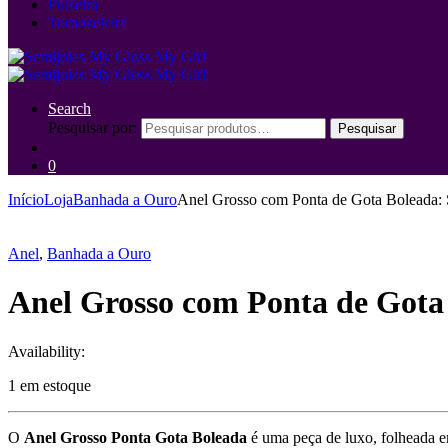
Pulseira
Tornozeleira
Search
Pesquisar por:
Pesquisar
0
Início
Loja
Banhada a Ouro
Anel Grosso com Ponta de Gota Boleada: S
Anel
,
Banhada a Ouro
Anel Grosso com Ponta de Gota 
Availability:
1 em estoque
O
Anel Grosso Ponta Gota Boleada
é uma peça de luxo, folheada e