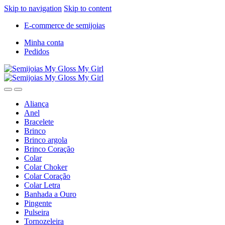
Skip to navigation
Skip to content
E-commerce de semijoias
Minha conta
Pedidos
Aliança
Anel
Bracelete
Brinco
Brinco argola
Brinco Coração
Colar
Colar Choker
Colar Coração
Colar Letra
Banhada a Ouro
Pingente
Pulseira
Tornozeleira