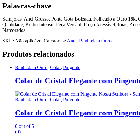
Palavras-chave
Semijoias, Anel Grosso, Ponta Gota Boleada, Folheado a Ouro 18k, Qu
Qualidade, Brilho Intenso, Peça Versátil, Preço Acessível, Joias, Ac
Namorados.
SKU:
Não aplicável
Categorias:
Anel
,
Banhada a Ouro
Produtos relacionados
Banhada a Ouro
,
Colar
,
Pingente
Colar de Cristal Elegante com Pingent
Banhada a Ouro
,
Colar
,
Pingente
Colar de Cristal Elegante com Pingent
0
out of 5
(0)