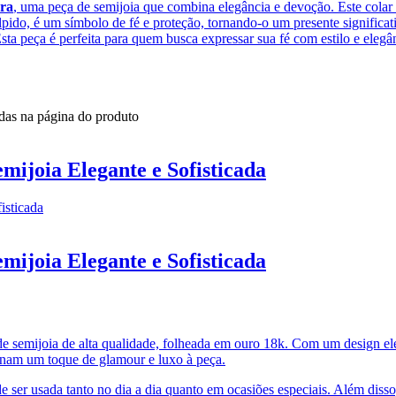
ora
, uma peça de semijoia que combina elegância e devoção. Este colar 
ido, é um símbolo de fé e proteção, tornando-o um presente significat
sta peça é perfeita para quem busca expressar sua fé com estilo e elegâ
idas na página do produto
ijoia Elegante e Sofisticada
ijoia Elegante e Sofisticada
 semijoia de alta qualidade, folheada em ouro 18k. Com um design eleg
onam um toque de glamour e luxo à peça.
e ser usada tanto no dia a dia quanto em ocasiões especiais. Além diss