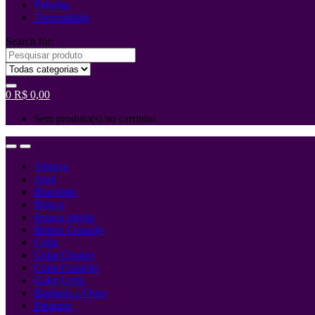
Pulseira
Tornozeleira
Search for:
0
R$
0,00
Sem produto(s) no carrinho.
Aliança
Anel
Bracelete
Brinco
Brinco argola
Brinco Coração
Colar
Colar Choker
Colar Coração
Colar Letra
Banhada a Ouro
Pingente