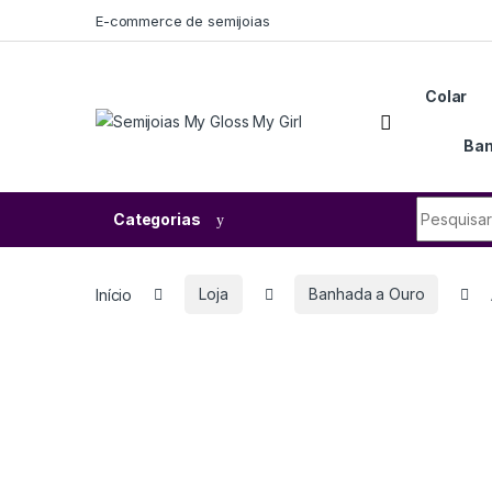
E-commerce de semijoias
Colar
Ban
Categorias
Início
Loja
Banhada a Ouro