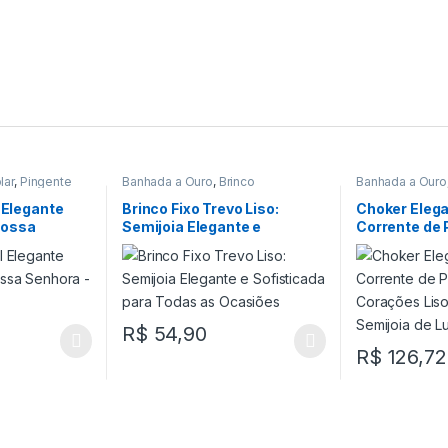
lar
,
Pingente
Banhada a Ouro
,
Brinco
Banhada a Ouro
Choker
l Elegante
Brinco Fixo Trevo Liso:
Choker Eleg
Nossa
Semijoia Elegante e
Corrente de 
oia de Luxo
Sofisticada para Todas as
Corações Li
Ocasiões
Intercalados
Luxo
R$
54,90
R$
126,72