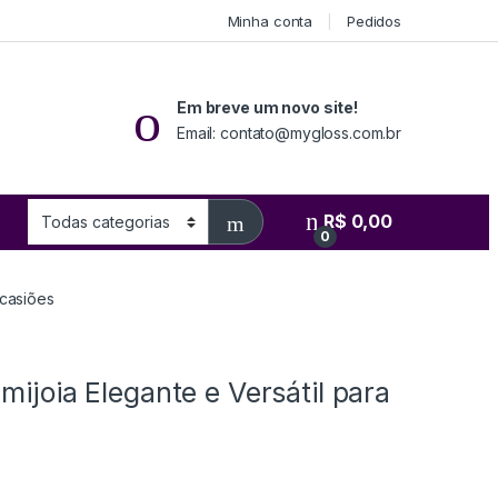
Minha conta
Pedidos
Em breve um novo site!
Email: contato@mygloss.com.br
R$
0,00
0
Ocasiões
mijoia Elegante e Versátil para