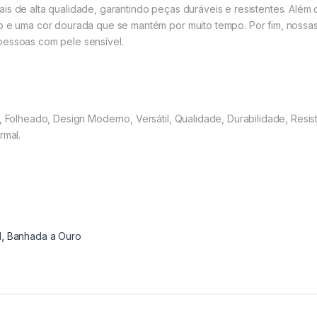
is de alta qualidade, garantindo peças duráveis e resistentes. Além
so e uma cor dourada que se mantém por muito tempo. Por fim, nossas
pessoas com pele sensível.
, Folheado, Design Moderno, Versátil, Qualidade, Durabilidade, Resis
rmal.
l
,
Banhada a Ouro