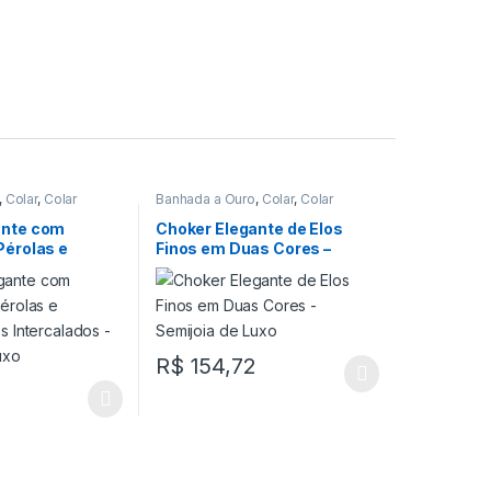
,
Colar
,
Colar
Banhada a Ouro
,
Colar
,
Colar
Choker
ante com
Choker Elegante de Elos
Pérolas e
Finos em Duas Cores –
sos
Semijoia de Luxo
 – Semijoia de
R$
154,72