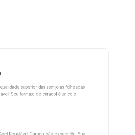
a
ualidade superior das semijoias folheadas
ável. Seu formato de caracol é único e
O Anel Regulável Caracol não é exceção. Sua