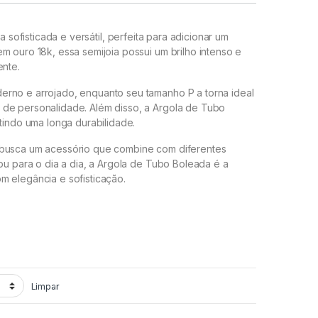
sofisticada e versátil, perfeita para adicionar um
m ouro 18k, essa semijoia possui um brilho intenso e
ente.
erno e arrojado, enquanto seu tamanho P a torna ideal
 de personalidade. Além disso, a Argola de Tubo
tindo uma longa durabilidade.
 busca um acessório que combine com diferentes
ou para o dia a dia, a Argola de Tubo Boleada é a
m elegância e sofisticação.
Limpar