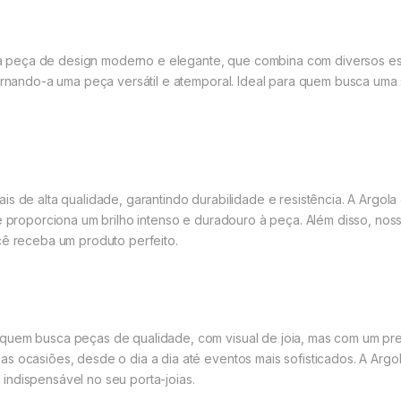
peça de design moderno e elegante, que combina com diversos est
tornando-a uma peça versátil e atemporal. Ideal para quem busca uma 
is de alta qualidade, garantindo durabilidade e resistência. A Arg
ue proporciona um brilho intenso e duradouro à peça. Além disso, no
cê receba um produto perfeito.
quem busca peças de qualidade, com visual de joia, mas com um preço
as ocasiões, desde o dia a dia até eventos mais sofisticados. A A
indispensável no seu porta-joias.