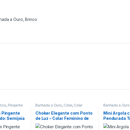
hada a Ouro
,
Brinco
inco
,
Pingente
Banhada a Ouro
,
Colar
,
Colar
Banhada a Ouro
Choker
m Pingente
Choker Elegante com Ponto
Mini Argola 
do: Semijoia
de Luz – Colar Feminino de
Pendurada T
legante
35cm para Estilo
Semijoia Ele
Sofisticado
Sofisticada 