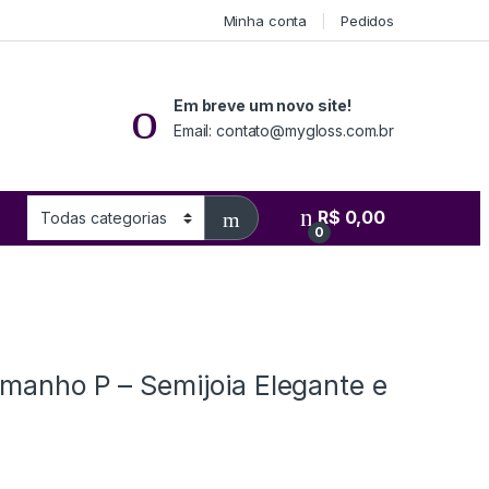
Minha conta
Pedidos
Em breve um novo site!
Email: contato@mygloss.com.br
R$
0,00
0
manho P – Semijoia Elegante e