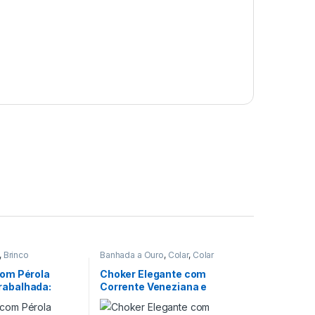
,
Brinco
Banhada a Ouro
,
Colar
,
Colar
Choker
,
Pingente
com Pérola
Choker Elegante com
rabalhada:
Corrente Veneziana e
gante e
Bolinha, Pingente de
para Mulheres
Coração Cravejado –