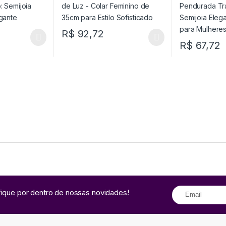
Modernas
R$
92,72
R$
67,72
fique por dentro de nossas novidades!