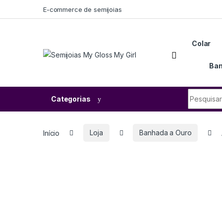
E-commerce de semijoias
Colar
Ban
Categorias
Início
Loja
Banhada a Ouro