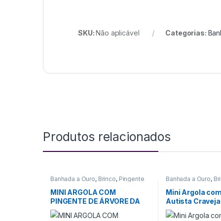
SKU:
Não aplicável
Categorias:
Ban
Produtos relacionados
Banhada a Ouro
,
Brinco
,
Pingente
Banhada a Ouro
,
Br
MINI ARGOLA COM
Mini Argola co
PINGENTE DE ÁRVORE DA
Autista Craveja
VIDA CRAVEJADO (019278)
Inspiradora e E