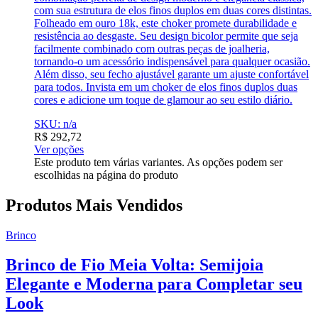
com sua estrutura de elos finos duplos em duas cores distintas.
Folheado em ouro 18k, este choker promete durabilidade e
resistência ao desgaste. Seu design bicolor permite que seja
facilmente combinado com outras peças de joalheria,
tornando-o um acessório indispensável para qualquer ocasião.
Além disso, seu fecho ajustável garante um ajuste confortável
para todos. Invista em um choker de elos finos duplos duas
cores e adicione um toque de glamour ao seu estilo diário.
SKU: n/a
R$
292,72
Ver opções
Este produto tem várias variantes. As opções podem ser
escolhidas na página do produto
Produtos Mais Vendidos
Brinco
Brinco de Fio Meia Volta: Semijoia
Elegante e Moderna para Completar seu
Look