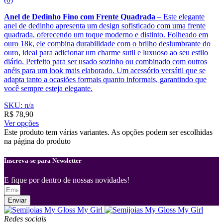
Anel de Dedinho Fino com Frente Quadrada
– Este elegante
anel de dedinho apresenta um design sofisticado com uma frente
quadrada, oferecendo um toque moderno e distinto. Folheado em
ouro 18k, ele combina durabilidade com o brilho deslumbrante do
ouro, ideal para adicionar um charme sutil e luxuoso ao seu estilo
diário. Perfeito para ser usado sozinho ou combinado com outros
anéis para um look mais elaborado. Um acessório versátil que se
adapta tanto a ocasiões formais quanto informais, garantindo que
você sempre esteja elegante.
SKU: n/a
R$
78,90
Ver opções
Este produto tem várias variantes. As opções podem ser escolhidas
na página do produto
Inscreva-se para Newsletter
E fique por dentro de nossas novidades!
Enviar
Redes sociais