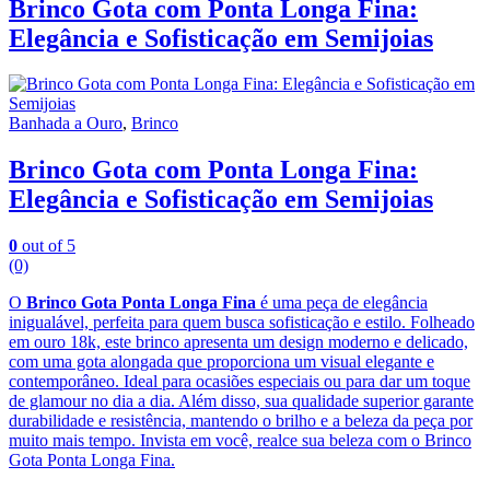
Brinco Gota com Ponta Longa Fina:
Elegância e Sofisticação em Semijoias
Banhada a Ouro
,
Brinco
Brinco Gota com Ponta Longa Fina:
Elegância e Sofisticação em Semijoias
0
out of 5
(0)
O
Brinco Gota Ponta Longa Fina
é uma peça de elegância
inigualável, perfeita para quem busca sofisticação e estilo. Folheado
em ouro 18k, este brinco apresenta um design moderno e delicado,
com uma gota alongada que proporciona um visual elegante e
contemporâneo. Ideal para ocasiões especiais ou para dar um toque
de glamour no dia a dia. Além disso, sua qualidade superior garante
durabilidade e resistência, mantendo o brilho e a beleza da peça por
muito mais tempo. Invista em você, realce sua beleza com o Brinco
Gota Ponta Longa Fina.