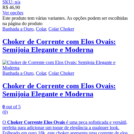
SKU: n/a
R$
46,90
Ver opções
Este produto tem várias variantes. As opções podem ser escolhidas
na página do produto
Banhada a Ouro
,
Colar
,
Colar Choker
Choker de Corrente com Elos Ovais:
Semijoia Elegante e Moderna
Banhada a Ouro
,
Colar
,
Colar Choker
Choker de Corrente com Elos Ovais:
Semijoia Elegante e Moderna
0
out of 5
(0)
O
Choker Corrente Elos Ovais
é uma peça sofisticada e versátil,
perfeita para adicionar um toque de elegância a qualquer look.
Folheado em ouro 18k, este choker apresenta uma corrente de elos