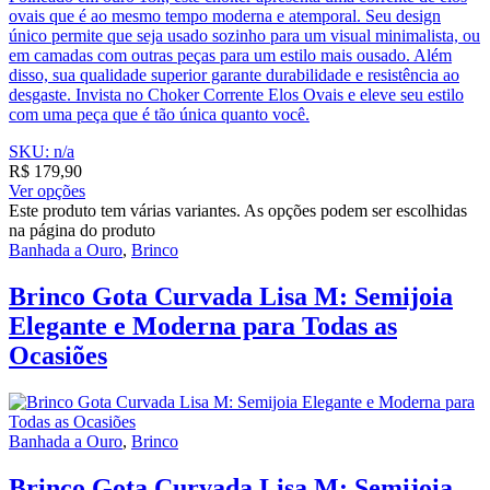
ovais que é ao mesmo tempo moderna e atemporal. Seu design
único permite que seja usado sozinho para um visual minimalista, ou
em camadas com outras peças para um estilo mais ousado. Além
disso, sua qualidade superior garante durabilidade e resistência ao
desgaste. Invista no Choker Corrente Elos Ovais e eleve seu estilo
com uma peça que é tão única quanto você.
SKU: n/a
R$
179,90
Ver opções
Este produto tem várias variantes. As opções podem ser escolhidas
na página do produto
Banhada a Ouro
,
Brinco
Brinco Gota Curvada Lisa M: Semijoia
Elegante e Moderna para Todas as
Ocasiões
Banhada a Ouro
,
Brinco
Brinco Gota Curvada Lisa M: Semijoia