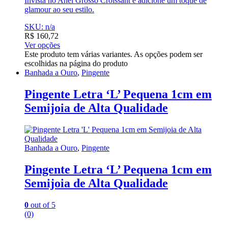
Invista no Anel Grosso Croissant e adicione um toque de
glamour ao seu estilo.
SKU: n/a
R$
160,72
Ver opções
Este produto tem várias variantes. As opções podem ser
escolhidas na página do produto
Banhada a Ouro
,
Pingente
Pingente Letra ‘L’ Pequena 1cm em
Semijoia de Alta Qualidade
Banhada a Ouro
,
Pingente
Pingente Letra ‘L’ Pequena 1cm em
Semijoia de Alta Qualidade
0
out of 5
(0)