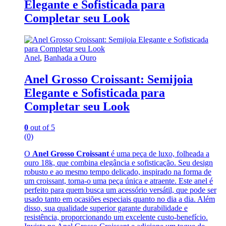
Elegante e Sofisticada para
Completar seu Look
Anel
,
Banhada a Ouro
Anel Grosso Croissant: Semijoia
Elegante e Sofisticada para
Completar seu Look
0
out of 5
(0)
O
Anel Grosso Croissant
é uma peça de luxo, folheada a
ouro 18k, que combina elegância e sofisticação. Seu design
robusto e ao mesmo tempo delicado, inspirado na forma de
um croissant, torna-o uma peça única e atraente. Este anel é
perfeito para quem busca um acessório versátil, que pode ser
usado tanto em ocasiões especiais quanto no dia a dia. Além
disso, sua qualidade superior garante durabilidade e
resistência, proporcionando um excelente custo-benefício.