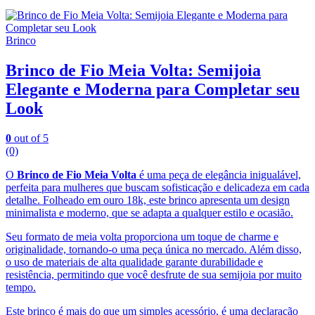
Brinco
Brinco de Fio Meia Volta: Semijoia
Elegante e Moderna para Completar seu
Look
0
out of 5
(0)
O
Brinco de Fio Meia Volta
é uma peça de elegância inigualável,
perfeita para mulheres que buscam sofisticação e delicadeza em cada
detalhe. Folheado em ouro 18k, este brinco apresenta um design
minimalista e moderno, que se adapta a qualquer estilo e ocasião.
Seu formato de meia volta proporciona um toque de charme e
originalidade, tornando-o uma peça única no mercado. Além disso,
o uso de materiais de alta qualidade garante durabilidade e
resistência, permitindo que você desfrute de sua semijoia por muito
tempo.
Este brinco é mais do que um simples acessório, é uma declaração