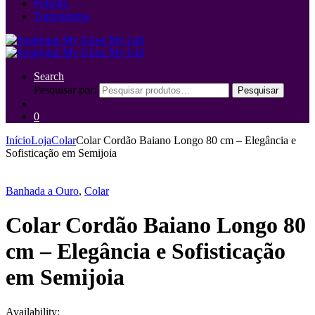
Pulseira
Tornozeleira
Search
Pesquisar por:
Pesquisar
0
Início
Loja
Colar
Colar Cordão Baiano Longo 80 cm – Elegância e
Sofisticação em Semijoia
Banhada a Ouro
,
Colar
Colar Cordão Baiano Longo 80
cm – Elegância e Sofisticação
em Semijoia
Availability: