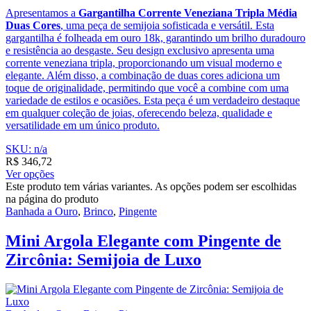
Apresentamos a
Gargantilha Corrente Veneziana Tripla Média
Duas Cores
, uma peça de semijoia sofisticada e versátil. Esta
gargantilha é folheada em ouro 18k, garantindo um brilho duradouro
e resistência ao desgaste. Seu design exclusivo apresenta uma
corrente veneziana tripla, proporcionando um visual moderno e
elegante. Além disso, a combinação de duas cores adiciona um
toque de originalidade, permitindo que você a combine com uma
variedade de estilos e ocasiões. Esta peça é um verdadeiro destaque
em qualquer coleção de joias, oferecendo beleza, qualidade e
versatilidade em um único produto.
SKU: n/a
R$
346,72
Ver opções
Este produto tem várias variantes. As opções podem ser escolhidas
na página do produto
Banhada a Ouro
,
Brinco
,
Pingente
Mini Argola Elegante com Pingente de
Zircônia: Semijoia de Luxo