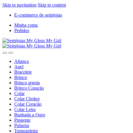
Skip to navigation
Skip to content
E-commerce de semijoias
Minha conta
Pedidos
Aliança
Anel
Bracelete
Brinco
Brinco argola
Brinco Coração
Colar
Colar Choker
Colar Coração
Colar Letra
Banhada a Ouro
Pingente
Pulseira
Tornozeleira