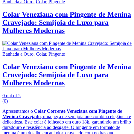
Banhada a Ouro
,
Colar
,
Pingente
Colar Veneziana com Pingente de Menina
Cravejado: Semijoia de Luxo para
Mulheres Modernas
Banhada a Ouro
,
Colar
,
Pingente
Colar Veneziana com Pingente de Menina
Cravejado: Semijoia de Luxo para
Mulheres Modernas
0
out of 5
(0)
Apresentamos o
Colar Corrente Veneziana com Pingente de
Menina Cravejado
, uma peça de semijoia que combina elegância e
delicadeza. Este colar é folheado em ouro 18k, garantindo um brilho
duradouro e resistência ao desgaste. O pingente em formato de
menina é um detalhe encantador, cravejado com pedras que