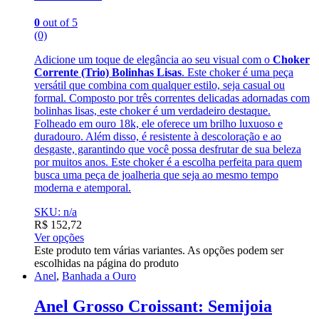
0
out of 5
(0)
Adicione um toque de elegância ao seu visual com o
Choker
Corrente (Trio) Bolinhas Lisas
. Este choker é uma peça
versátil que combina com qualquer estilo, seja casual ou
formal. Composto por três correntes delicadas adornadas com
bolinhas lisas, este choker é um verdadeiro destaque.
Folheado em ouro 18k, ele oferece um brilho luxuoso e
duradouro. Além disso, é resistente à descoloração e ao
desgaste, garantindo que você possa desfrutar de sua beleza
por muitos anos. Este choker é a escolha perfeita para quem
busca uma peça de joalheria que seja ao mesmo tempo
moderna e atemporal.
SKU: n/a
R$
152,72
Ver opções
Este produto tem várias variantes. As opções podem ser
escolhidas na página do produto
Anel
,
Banhada a Ouro
Anel Grosso Croissant: Semijoia