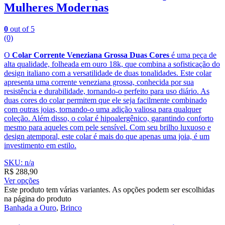
Mulheres Modernas
0
out of 5
(0)
O
Colar Corrente Veneziana Grossa Duas Cores
é uma peça de
alta qualidade, folheada em ouro 18k, que combina a sofisticação do
design italiano com a versatilidade de duas tonalidades. Este colar
apresenta uma corrente veneziana grossa, conhecida por sua
resistência e durabilidade, tornando-o perfeito para uso diário. As
duas cores do colar permitem que ele seja facilmente combinado
com outras joias, tornando-o uma adição valiosa para qualquer
coleção. Além disso, o colar é hipoalergênico, garantindo conforto
mesmo para aqueles com pele sensível. Com seu brilho luxuoso e
design atemporal, este colar é mais do que apenas uma joia, é um
investimento em estilo.
SKU: n/a
R$
288,90
Ver opções
Este produto tem várias variantes. As opções podem ser escolhidas
na página do produto
Banhada a Ouro
,
Brinco