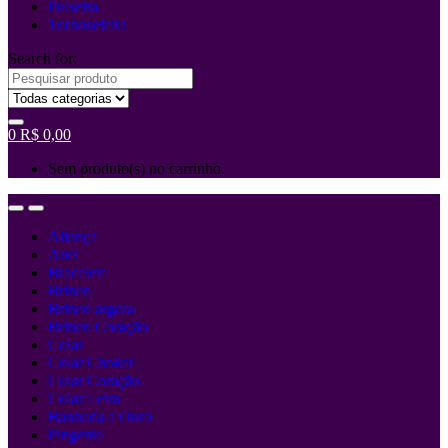
Pulseira
Tornozeleira
Search for:
0
R$
0,00
Sem produto(s) no carrinho.
Aliança
Anel
Bracelete
Brinco
Brinco argola
Brinco Coração
Colar
Colar Choker
Colar Coração
Colar Letra
Banhada a Ouro
Pingente