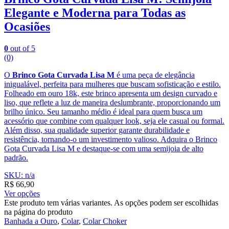
Elegante e Moderna para Todas as
Ocasiões
0
out of 5
(0)
O
Brinco Gota Curvada Lisa M
é uma peça de elegância
inigualável, perfeita para mulheres que buscam sofisticação e estilo.
Folheado em ouro 18k, este brinco apresenta um design curvado e
liso, que reflete a luz de maneira deslumbrante, proporcionando um
brilho único. Seu tamanho médio é ideal para quem busca um
acessório que combine com qualquer look, seja ele casual ou formal.
Além disso, sua qualidade superior garante durabilidade e
resistência, tornando-o um investimento valioso. Adquira o Brinco
Gota Curvada Lisa M e destaque-se com uma semijoia de alto
padrão.
SKU: n/a
R$
66,90
Ver opções
Este produto tem várias variantes. As opções podem ser escolhidas
na página do produto
Banhada a Ouro
,
Colar
,
Colar Choker