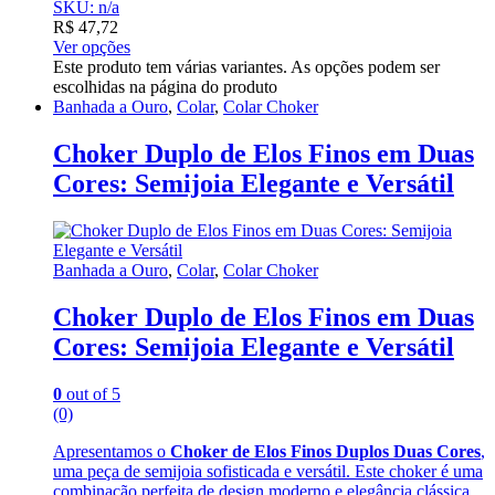
SKU: n/a
R$
47,72
Ver opções
Este produto tem várias variantes. As opções podem ser
escolhidas na página do produto
Banhada a Ouro
,
Colar
,
Colar Choker
Choker Duplo de Elos Finos em Duas
Cores: Semijoia Elegante e Versátil
Banhada a Ouro
,
Colar
,
Colar Choker
Choker Duplo de Elos Finos em Duas
Cores: Semijoia Elegante e Versátil
0
out of 5
(0)
Apresentamos o
Choker de Elos Finos Duplos Duas Cores
,
uma peça de semijoia sofisticada e versátil. Este choker é uma
combinação perfeita de design moderno e elegância clássica,