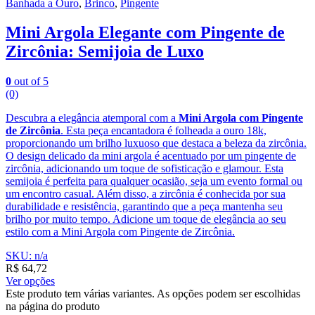
Banhada a Ouro
,
Brinco
,
Pingente
Mini Argola Elegante com Pingente de
Zircônia: Semijoia de Luxo
0
out of 5
(0)
Descubra a elegância atemporal com a
Mini Argola com Pingente
de Zircônia
. Esta peça encantadora é folheada a ouro 18k,
proporcionando um brilho luxuoso que destaca a beleza da zircônia.
O design delicado da mini argola é acentuado por um pingente de
zircônia, adicionando um toque de sofisticação e glamour. Esta
semijoia é perfeita para qualquer ocasião, seja um evento formal ou
um encontro casual. Além disso, a zircônia é conhecida por sua
durabilidade e resistência, garantindo que a peça mantenha seu
brilho por muito tempo. Adicione um toque de elegância ao seu
estilo com a Mini Argola com Pingente de Zircônia.
SKU: n/a
R$
64,72
Ver opções
Este produto tem várias variantes. As opções podem ser escolhidas
na página do produto