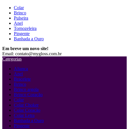
Colar
Brinco
Pulseira
Anel
Tornozeleira
Pingente
Banhada a Ouro
Em breve um novo site!
Email: contato@mygloss.com.br
Categorias
Aliança
Anel
Bracelete
Brinco
Brinco argola
Brinco Coração
Colar
Colar Choker
Colar Coração
Colar Letra
Banhada a Ouro
Pingente