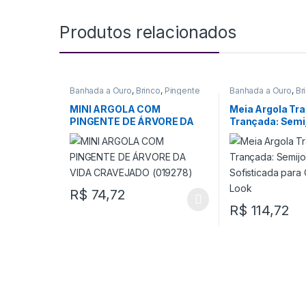
Produtos relacionados
Banhada a Ouro
,
Brinco
,
Pingente
Banhada a Ouro
,
Br
MINI ARGOLA COM
Meia Argola Tr
PINGENTE DE ÁRVORE DA
Trançada: Semi
VIDA CRAVEJADO (019278)
e Sofisticada p
Completar seu 
R$
74,72
R$
114,72