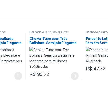
inco
Banhada a Ouro
,
Colar
,
Colar
Banhada a Ouro
Choker
abalhada
Choker Tubo com Três
Pingente Let
joia Elegante
Bolinhas: Semijoia Elegante
1cm em Semij
ara
e Moderna para Mulheres
Qualidade
Look
Sofisticadas
R$
47,72
R$
96,72