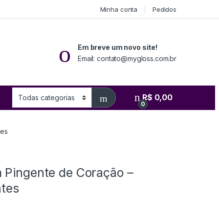
Minha conta
Pedidos
Em breve um novo site!
Email: contato@mygloss.com.br
R$
0,00
0
tes
m Pingente de Coração –
ntes