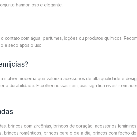
conjunto harmonioso e elegante.
te o contato com água, perfumes, loções ou produtos químicos. Rec
io e seco após o uso.
emijoias?
a mulher moderna que valoriza acessórios de alta qualidade e desi
 a durabilidade. Escolher nossas semijoias significa investir em ac
adas
das, brincos com zircônias, brincos de coração, acessórios femininos,
, brincos românticos, brincos para o dia a dia, brincos com fecho de c