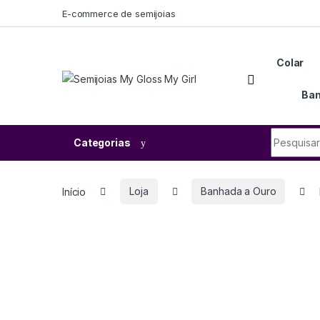
E-commerce de semijoias
Colar
Ban
Categorias
Início
Loja
Banhada a Ouro