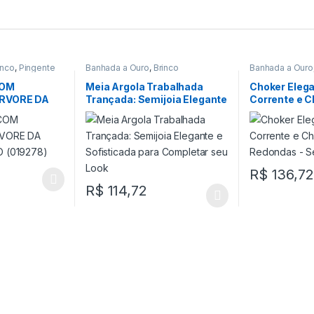
inco
,
Pingente
Banhada a Ouro
,
Brinco
Banhada a Ouro
Choker
COM
Meia Argola Trabalhada
Choker Eleg
ÁRVORE DA
Trançada: Semijoia Elegante
Corrente e C
O (019278)
e Sofisticada para
Redondas – S
Completar seu Look
R$
136,72
R$
114,72