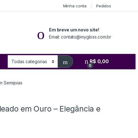
Minha conta
Pedidos
Em breve um novo site!
Email: contato@mygloss.com.br
R$
0,00
0
m Semijoias
deado em Ouro – Elegância e