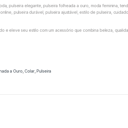
moda, pulseira elegante, pulseira folheada a ouro, moda feminina, te
nline, pulseira durável, pulseira ajustável, estilo de pulseira, cuidad
ado e eleve seu estilo com um acessório que combina beleza, qualid
hada a Ouro
,
Colar
,
Pulseira