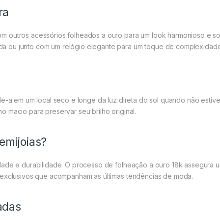
ra
 outros acessórios folheados a ouro para um look harmonioso e sof
a ou junto com um relógio elegante para um toque de complexidade
de-a em um local seco e longe da luz direta do sol quando não estiv
 macio para preservar seu brilho original.
emijoias?
idade e durabilidade. O processo de folheação a ouro 18k assegur
 exclusivos que acompanham as últimas tendências de moda.
adas