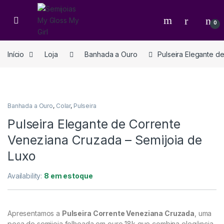
0
Início
Loja
Banhada a Ouro
Pulseira Elegante d
Banhada a Ouro
,
Colar
,
Pulseira
Pulseira Elegante de Corrente
Veneziana Cruzada – Semijoia de
Luxo
Availability:
8 em estoque
Apresentamos a
Pulseira Corrente Veneziana Cruzada
, uma
peça de semijoia folheada em ouro 18k que combina elegância