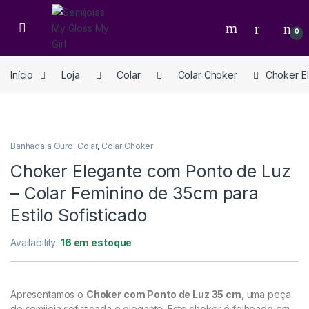
0
Início
Loja
Colar
Colar Choker
Choker El
Banhada a Ouro
,
Colar
,
Colar Choker
Choker Elegante com Ponto de Luz
– Colar Feminino de 35cm para
Estilo Sofisticado
Availability:
16 em estoque
Apresentamos o
Choker com Ponto de Luz 35 cm
, uma peça
de semijoia sofisticada e elegante. Este choker é folheado em