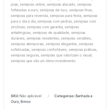
joias, semijoias online, semijoias atacado, semijoias
folheadas a ouro, semijoias de luxo, semijoias finas,
semijoias para revenda, semijoias para festa, semijoias
para o dia a dia, semijoias com pedras, semijoias com
zircônias, semijoias com garantia, semijoias
antialérgicas, semijoias de qualidade, semijoias
duráveis, semijoias resistentes, semijoias versáteis,
semijoias atemporais, semijoias elegantes, semijoias
sofisticadas, semijoias confortáveis, semijoias práticas,
semijoias seguras, semijoias que valorizam o visual,
semijoias que são um ótimo investimento.
SKU:
Não aplicável
Categorias:
Banhada a
Ouro
,
Brinco