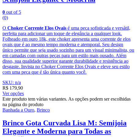
0
out of 5
(0)
O
Choker Corrente Elos Ovais
é uma peça sofisticada e versátil,
perfeita para adicionar um toque de elegância a qualquer look.
Folheado em ouro 18k, este choker apresenta uma corrente de elos
ovais que é ao mesmo tempo moderna e atemporal. Seu design
único permite que seja usado sozinho para um visual minimalista, ou
em camadas com outras peças para um estilo mais ousado. Além
disso, sua qualidade superior garante durabilidade e resistência ao
desgaste. Invista no Choker Corrente Elos Ovais e eleve seu estilo
com uma peça que é tão única quanto você.
SKU: n/a
R$
179,90
Ver opções
Este produto tem várias variantes. As opções podem ser escolhidas
na página do produto
Banhada a Ouro
,
Brinco
Brinco Gota Curvada Lisa M: Semijoia
Elegante e Moderna para Todas as