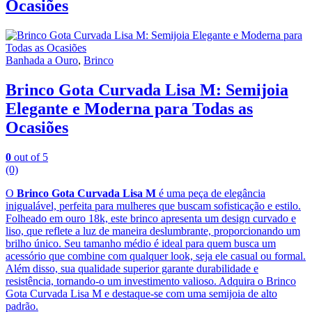
Ocasiões
Banhada a Ouro
,
Brinco
Brinco Gota Curvada Lisa M: Semijoia
Elegante e Moderna para Todas as
Ocasiões
0
out of 5
(0)
O
Brinco Gota Curvada Lisa M
é uma peça de elegância
inigualável, perfeita para mulheres que buscam sofisticação e estilo.
Folheado em ouro 18k, este brinco apresenta um design curvado e
liso, que reflete a luz de maneira deslumbrante, proporcionando um
brilho único. Seu tamanho médio é ideal para quem busca um
acessório que combine com qualquer look, seja ele casual ou formal.
Além disso, sua qualidade superior garante durabilidade e
resistência, tornando-o um investimento valioso. Adquira o Brinco
Gota Curvada Lisa M e destaque-se com uma semijoia de alto
padrão.