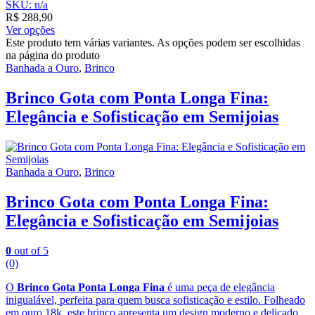
SKU: n/a
R$
288,90
Ver opções
Este produto tem várias variantes. As opções podem ser escolhidas
na página do produto
Banhada a Ouro
,
Brinco
Brinco Gota com Ponta Longa Fina:
Elegância e Sofisticação em Semijoias
Banhada a Ouro
,
Brinco
Brinco Gota com Ponta Longa Fina:
Elegância e Sofisticação em Semijoias
0
out of 5
(0)
O
Brinco Gota Ponta Longa Fina
é uma peça de elegância
inigualável, perfeita para quem busca sofisticação e estilo. Folheado
em ouro 18k, este brinco apresenta um design moderno e delicado,