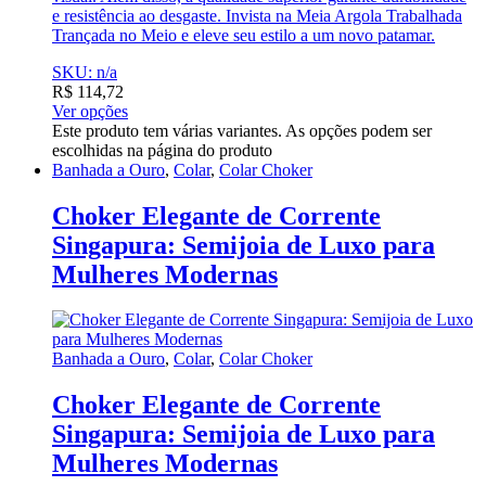
e resistência ao desgaste. Invista na Meia Argola Trabalhada
Trançada no Meio e eleve seu estilo a um novo patamar.
SKU: n/a
R$
114,72
Ver opções
Este produto tem várias variantes. As opções podem ser
escolhidas na página do produto
Banhada a Ouro
,
Colar
,
Colar Choker
Choker Elegante de Corrente
Singapura: Semijoia de Luxo para
Mulheres Modernas
Banhada a Ouro
,
Colar
,
Colar Choker
Choker Elegante de Corrente
Singapura: Semijoia de Luxo para
Mulheres Modernas