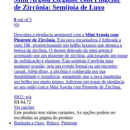
de Zircônia: Semijoia de Luxo
0
out of 5
(0)
Descubra a elegância atemporal com a
Mini Argola com
Pingente de Zircônia
. Esta peça encantadora é folheada a
ouro 18k, proporcionando um brilho luxuoso que destaca a
beleza da zircônia. O design delicado da mini argola é
acentuado por um pingente de zircônia, adicionando um toque
de sofisticação e glamour. Esta semijoia é perfeita para
qualquer ocasião, seja um evento formal ou um encontro
casual. Além disso, a zircônia é conhecida por sua
durabilidade e resistência, garantindo que a peça mantenha
seu brilho por muito tempo. Adicione um toque de elegância
ao seu estilo com a Mini Argola com Pingente de Zircônia.
SKU: n/a
R$
64,72
Ver opções
Este produto tem várias variantes. As opções podem ser
escolhidas na página do produto
Banhada a Ouro
,
Brinco
,
Pingente