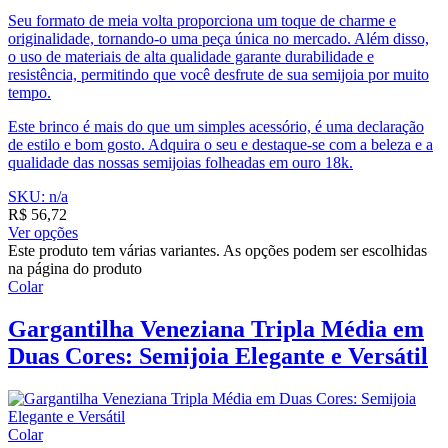
Seu formato de meia volta proporciona um toque de charme e
originalidade, tornando-o uma peça única no mercado. Além disso,
o uso de materiais de alta qualidade garante durabilidade e
resistência, permitindo que você desfrute de sua semijoia por muito
tempo.
Este brinco é mais do que um simples acessório, é uma declaração
de estilo e bom gosto. Adquira o seu e destaque-se com a beleza e a
qualidade das nossas semijoias folheadas em ouro 18k.
SKU: n/a
R$
56,72
Ver opções
Este produto tem várias variantes. As opções podem ser escolhidas
na página do produto
Colar
Gargantilha Veneziana Tripla Média em
Duas Cores: Semijoia Elegante e Versátil
Colar