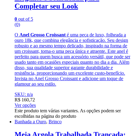
Completar seu Look
0
out of 5
(0)
O
Anel Grosso Croissant
é uma peça de luxo, folheada a
ouro 18k, que combina elegância e sofisticação. Seu design
robusto e ao mesmo tempo delicado, inspirado na forma de
um croissant, torna-o uma peça única e atraente. Este anel é
perfeito para quem busca um acessório versátil, que pode ser
usado tanto em ocasiões especiais quanto no dia a dia. Além
disso, sua qualidade superior garante durabilidade e
resistência, proporcionando um excelente custo-benefício.
Invista no Anel Grosso Croissant e adicione um toque de
glamour ao seu estilo.
SKU: n/a
R$
160,72
Ver opções
Este produto tem várias variantes. As opções podem ser
escolhidas na página do produto
Banhada a Ouro
,
Brinco
Meia Argola Trabalhada Trançada: