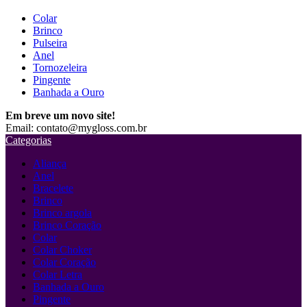
Colar
Brinco
Pulseira
Anel
Tornozeleira
Pingente
Banhada a Ouro
Em breve um novo site!
Email: contato@mygloss.com.br
Categorias
Aliança
Anel
Bracelete
Brinco
Brinco argola
Brinco Coração
Colar
Colar Choker
Colar Coração
Colar Letra
Banhada a Ouro
Pingente