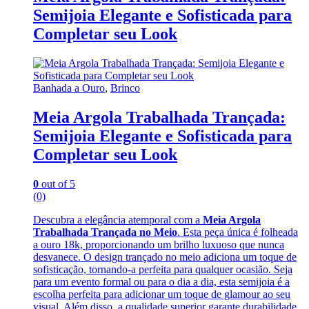
Semijoia Elegante e Sofisticada para
Completar seu Look
Banhada a Ouro
,
Brinco
Meia Argola Trabalhada Trançada:
Semijoia Elegante e Sofisticada para
Completar seu Look
0
out of 5
(0)
Descubra a elegância atemporal com a
Meia Argola
Trabalhada Trançada no Meio
. Esta peça única é folheada
a ouro 18k, proporcionando um brilho luxuoso que nunca
desvanece. O design trançado no meio adiciona um toque de
sofisticação, tornando-a perfeita para qualquer ocasião. Seja
para um evento formal ou para o dia a dia, esta semijoia é a
escolha perfeita para adicionar um toque de glamour ao seu
visual. Além disso, a qualidade superior garante durabilidade