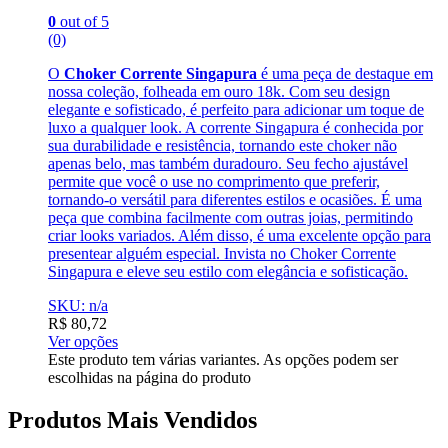
0
out of 5
(0)
O
Choker Corrente Singapura
é uma peça de destaque em
nossa coleção, folheada em ouro 18k. Com seu design
elegante e sofisticado, é perfeito para adicionar um toque de
luxo a qualquer look. A corrente Singapura é conhecida por
sua durabilidade e resistência, tornando este choker não
apenas belo, mas também duradouro. Seu fecho ajustável
permite que você o use no comprimento que preferir,
tornando-o versátil para diferentes estilos e ocasiões. É uma
peça que combina facilmente com outras joias, permitindo
criar looks variados. Além disso, é uma excelente opção para
presentear alguém especial. Invista no Choker Corrente
Singapura e eleve seu estilo com elegância e sofisticação.
SKU: n/a
R$
80,72
Ver opções
Este produto tem várias variantes. As opções podem ser
escolhidas na página do produto
Produtos Mais Vendidos