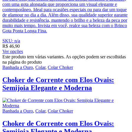
com uma gota alongada que proporciona um visual elegante e
contemporâneo. Ideal para ocasiões especiais ou para dar um toque
de glamour no dia a dia. Além disso, sua qualidade superior garante
durabilidade e resistência, mantendo o brilho e a beleza da peça por
muito mais tempo. Invista em você, realce sua beleza com o Brinco
Gota Ponta Longa Fina.
SKU: n/a
R$
46,90
Ver opções
Este produto tem várias variantes. As opções podem ser escolhidas
na página do produto
Banhada a Ouro
,
Colar
,
Colar Choker
Choker de Corrente com Elos Ovais:
Semijoia Elegante e Moderna
Banhada a Ouro
,
Colar
,
Colar Choker
Choker de Corrente com Elos Ovais:
Semijoia Elegante e Moderna