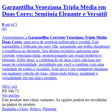
Gargantilha Veneziana Tripla Média em
Duas Cores: Semijoia Elegante e Versátil
0
out of 5
(0)
Apresentamos a
Gargantilha Corrente Veneziana Tripla Média
Duas Cores
, uma peça de semijoia sofisticada e versátil. Esta
gargantilha é folheada em ouro 18k, garantindo um brilho duradouro
e resistência ao desgaste. Seu design exclusivo apresenta uma
corrente veneziana tripla, proporcionando um visual moderno e
elegante. Além disso, a combinação de duas cores adiciona um
toque de originalidade, permitindo que você a combine com uma
variedade de estilos e ocasiões. Esta peça é um verdadeiro destaque
em qualquer coleção de joias, oferecendo beleza, qualidade e
versatilidade em um único produto.
SKU: n/a
R$
346,72
Ver opções
Este produto tem várias variantes. As opções podem ser escolhidas
na página do produto
Banhada a Ouro
,
Brinco
,
Pingente