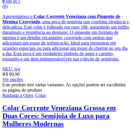
0
out of 5
(0)
Apresentamos o
Colar Corrente Veneziana com Pingente de
Menina Cravejado
, uma peça de semijoia que combina elegância e
delicadeza. Este colar é folheado em ouro 18k, garantindo um brilho
duradouro e resistência ao desgaste. O pingente em formato de
menina é um detalhe encantador, cravejado com pedras que
adicionam um toque de sofisticação. Ideal para presentear em
ocasiões especiais ou para adicionar um toque de charme ao seu dia
a dia. Esta peça é um verdadeiro símbolo de amor e carinho,
tornando-a um item indispensável em sua coleção de semijoias.
SKU: n/a
R$
89,90
Ver opções
Este produto tem várias variantes. As opções podem ser escolhidas
na página do produto
Banhada a Ouro
,
Colar
Colar Corrente Veneziana Grossa em
Duas Cores: Semijoia de Luxo para
Mulheres Modernas