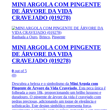
MINI ARGOLA COM PINGENTE
DE ÁRVORE DA VIDA
CRAVEJADO (019278)
Banhada a Ouro
,
Brinco
,
Pingente
MINI ARGOLA COM PINGENTE
DE ÁRVORE DA VIDA
CRAVEJADO (019278)
0
out of 5
(0)
Descubra a beleza e o simbolismo da
Mini Argola com
Pingente de Árvore da Vida Cravejado
. Esta peça única é
folheada a ouro 18k, proporcionando um brilho luxuoso e
duradouro. O pingente de árvore da vida é cravejado com
pedras preciosas, adicionando um toque de elegância e
sofisticação. Este design simbólico representa força,