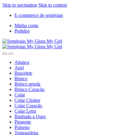
Skip to navigation
Skip to content
E-commerce de semijoias
Minha conta
Pedidos
Aliança
Anel
Bracelete
Brinco
Brinco argola
Brinco Coração
Colar
Colar Choker
Colar Coração
Colar Letra
Banhada a Ouro
Pingente
Pulseira
Tornozeleira