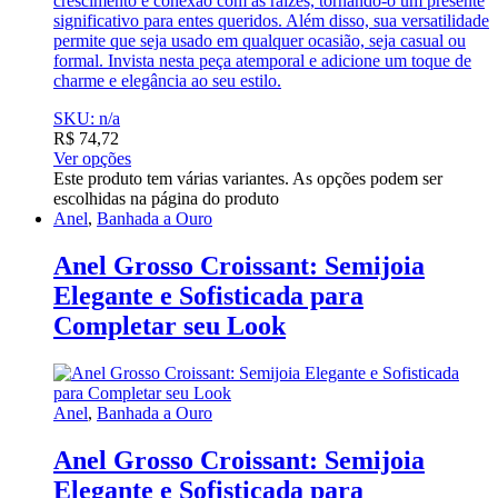
crescimento e conexão com as raízes, tornando-o um presente
significativo para entes queridos. Além disso, sua versatilidade
permite que seja usado em qualquer ocasião, seja casual ou
formal. Invista nesta peça atemporal e adicione um toque de
charme e elegância ao seu estilo.
SKU: n/a
R$
74,72
Ver opções
Este produto tem várias variantes. As opções podem ser
escolhidas na página do produto
Anel
,
Banhada a Ouro
Anel Grosso Croissant: Semijoia
Elegante e Sofisticada para
Completar seu Look
Anel
,
Banhada a Ouro
Anel Grosso Croissant: Semijoia
Elegante e Sofisticada para