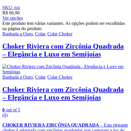
SKU: n/a
R$
66,90
Ver opções
Este produto tem várias variantes. As opções podem ser escolhidas
na página do produto
Banhada a Ouro
,
Colar
,
Colar Choker
Choker Riviera com Zircônia Quadrada
– Elegância e Luxo em Semijoias
Banhada a Ouro
,
Colar
,
Colar Choker
Choker Riviera com Zircônia Quadrada
– Elegância e Luxo em Semijoias
0
out of 5
(0)
CHOKER RIVIERA ZIRCÔNIA QUADRADA
– Esta elegante
choker é adornada com zircônias quadradas que capturam a luz de