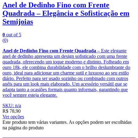
Anel de Dedinho Fino com Frente
Quadrada – Elegância e Sofisticação em
Semijoias
0
out of 5
(0)
Anel de Dedinho Fino com Frente Quadrada
– Este elegante
anel de dedinho apresenta um design sofisticado com uma frente
quadrada, oferecendo um toque moderno e distinto. Folheado em
ouro 18k, ele combina durabilidade com o brilho deslumbrante do
ouro, ideal para adicionar um charme sutil e luxuoso ao seu estilo
diário. Perfeito para ser usado sozinho ou combinado com outros
anéis para um look mais elaborado. Um acessório versátil que se
adapta tanto a ocasiões formais quanto informais, garantindo que
você sempre esteja elegante.
SKU: n/a
R$
78,90
Ver opções
Este produto tem várias variantes. As opções podem ser escolhidas
na página do produto