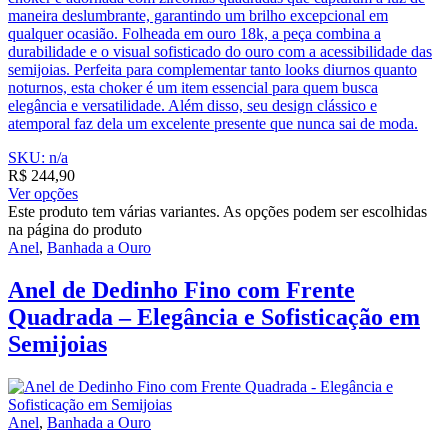
maneira deslumbrante, garantindo um brilho excepcional em
qualquer ocasião. Folheada em ouro 18k, a peça combina a
durabilidade e o visual sofisticado do ouro com a acessibilidade das
semijoias. Perfeita para complementar tanto looks diurnos quanto
noturnos, esta choker é um item essencial para quem busca
elegância e versatilidade. Além disso, seu design clássico e
atemporal faz dela um excelente presente que nunca sai de moda.
SKU: n/a
R$
244,90
Ver opções
Este produto tem várias variantes. As opções podem ser escolhidas
na página do produto
Anel
,
Banhada a Ouro
Anel de Dedinho Fino com Frente
Quadrada – Elegância e Sofisticação em
Semijoias
Anel
,
Banhada a Ouro