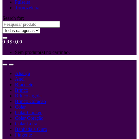
Pulseira
Tornozeleira
Search for:
0
R$
0,00
Sem produto(s) no carrinho.
Aliança
Anel
Bracelete
Brinco
Brinco argola
Brinco Coração
Colar
Colar Choker
Colar Coração
Colar Letra
Banhada a Ouro
Pingente