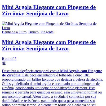
Mini Argola Elegante com Pingente de
Zircônia: Semijoia de Luxo
Banhada a Ouro
,
Brinco
,
Pingente
Mini Argola Elegante com Pingente de
Zircônia: Semijoia de Luxo
0
out of 5
(0)
Descubra a elegância atemporal com a
Mini Argola com Pingente
de Zircônia
. Esta peça encantadora é folheada a ouro 18k,
proporcionando um brilho luxuoso que destaca a beleza da zircônia.
O design delicado da mini argola é acentuado por um pingente de
zircônia, adicionando um toque de sofisticação e glamour. Esta
semijoia é perfeita para qualquer ocasião, seja um evento formal ou
um encontro casual. Além disso, a zircônia é conhecida por sua
durabilidade e resistência, garantindo que a peça mantenha seu
brilho por muito tempo. Adicione um toque de elegância ao seu