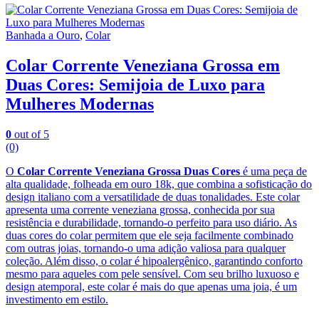
Banhada a Ouro
,
Colar
Colar Corrente Veneziana Grossa em
Duas Cores: Semijoia de Luxo para
Mulheres Modernas
0
out of 5
(0)
O
Colar Corrente Veneziana Grossa Duas Cores
é uma peça de
alta qualidade, folheada em ouro 18k, que combina a sofisticação do
design italiano com a versatilidade de duas tonalidades. Este colar
apresenta uma corrente veneziana grossa, conhecida por sua
resistência e durabilidade, tornando-o perfeito para uso diário. As
duas cores do colar permitem que ele seja facilmente combinado
com outras joias, tornando-o uma adição valiosa para qualquer
coleção. Além disso, o colar é hipoalergênico, garantindo conforto
mesmo para aqueles com pele sensível. Com seu brilho luxuoso e
design atemporal, este colar é mais do que apenas uma joia, é um
investimento em estilo.