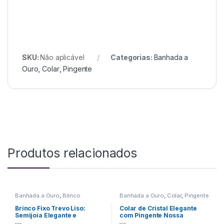
SKU:
Não aplicável
Categorias:
Banhada a
Ouro
,
Colar
,
Pingente
Produtos relacionados
Banhada a Ouro
,
Brinco
Banhada a Ouro
,
Colar
,
Pingente
Brinco Fixo Trevo Liso:
Colar de Cristal Elegante
Semijoia Elegante e
com Pingente Nossa
Sofisticada para Todas as
Senhora – Semijoia de Luxo