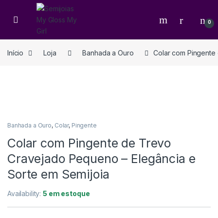
0
Início
Loja
Banhada a Ouro
Colar com Pingente
Banhada a Ouro
,
Colar
,
Pingente
Colar com Pingente de Trevo
Cravejado Pequeno – Elegância e
Sorte em Semijoia
Availability:
5 em estoque