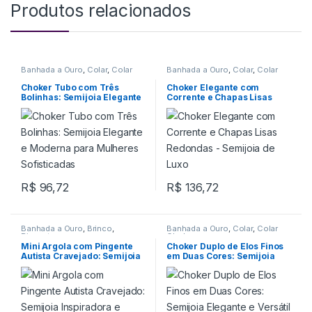
Produtos relacionados
Banhada a Ouro
,
Colar
,
Colar
Banhada a Ouro
,
Colar
,
Colar
Choker
Choker
Choker Tubo com Três
Choker Elegante com
Bolinhas: Semijoia Elegante
Corrente e Chapas Lisas
e Moderna para Mulheres
Redondas – Semijoia de
Sofisticadas
Luxo
R$
96,72
R$
136,72
Banhada a Ouro
,
Brinco
,
Banhada a Ouro
,
Colar
,
Colar
Pingente
Choker
Mini Argola com Pingente
Choker Duplo de Elos Finos
Autista Cravejado: Semijoia
em Duas Cores: Semijoia
Inspiradora e Elegante
Elegante e Versátil