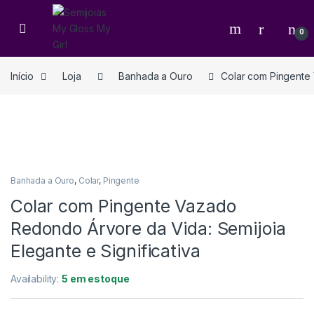
0
Início
Loja
Banhada a Ouro
Colar com Pingente 
Banhada a Ouro
,
Colar
,
Pingente
Colar com Pingente Vazado
Redondo Árvore da Vida: Semijoia
Elegante e Significativa
Availability:
5 em estoque