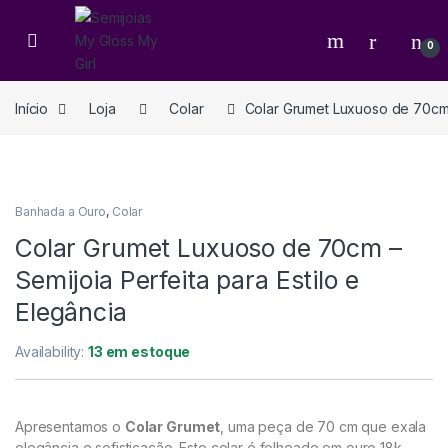
0
Início
Loja
Colar
Colar Grumet Luxuoso de 70cm –
Banhada a Ouro
,
Colar
Colar Grumet Luxuoso de 70cm –
Semijoia Perfeita para Estilo e
Elegância
Availability:
13 em estoque
Apresentamos o
Colar Grumet
, uma peça de 70 cm que exala
elegância e sofisticação. Este colar é folheado em ouro 18k,